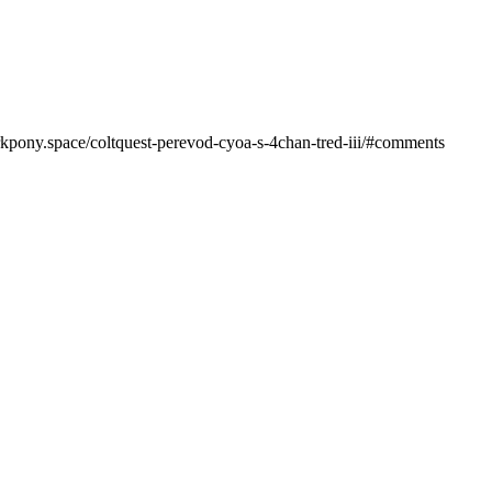
arkpony.space/coltquest-perevod-cyoa-s-4chan-tred-iii/#comments