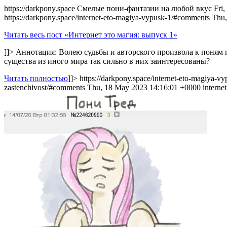
https://darkpony.space
Смелые пони-фантазии на любой вкус
Fri
https://darkpony.space/internet-eto-magiya-vypusk-1/#comments
Thu,
Читать весь пост «Интернет это магия: выпуск 1»
]]>
Аннотация: Волею судьбы и авторского произвола к поням 
существа из иного мира так сильно в них заинтересованы?
Читать полностью
]]>
https://darkpony.space/internet-eto-magiya-vy
zastenchivost/#comments
Thu, 18 May 2023 14:16:01 +0000
interne