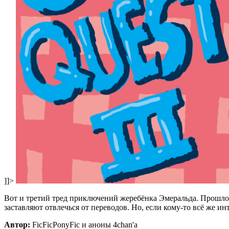
]]>
Вот и третий тред приключений жеребёнка Эмеральда. Прошло у
заставляют отвлечься от переводов. Но, если кому-то всё же ин
Автор:
FicFicPonyFic и аноны 4chan'a