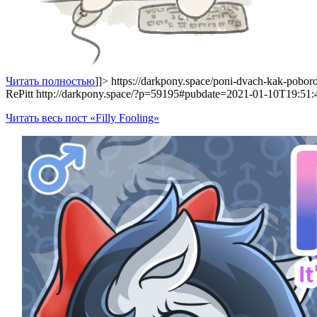
Читать полностью
]]>
https://darkpony.space/poni-dvach-kak-poboro
RePitt
http://darkpony.space/?p=59195#pubdate=2021-01-10T19:51
Читать весь пост «Filly Fooling»