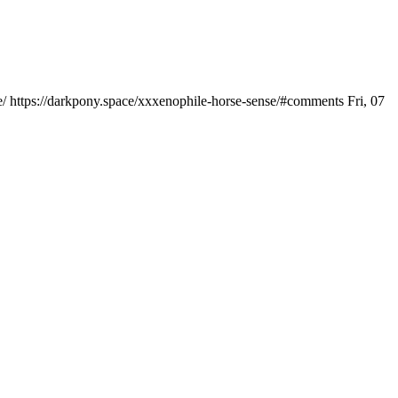
e/
https://darkpony.space/xxxenophile-horse-sense/#comments
Fri, 07