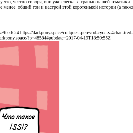
му что, честно говоря, оно уже слегка за гранью нашей тематик
не менее, общий тон и настрой этой коротенькой истории (а так
e/feed/
24
https://darkpony.space/coltquest-perevod-cyoa-s-4chan-tred-
/darkpony.space/?p=48584#pubdate=2017-04-19T18:59:55Z