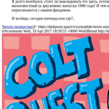
Я долго колебался, стоит ли выкладывать это здесь, пото
малоизвестный (а зря) комикс выпуска 1998 года? И тем 
перекликаются с нашим фандомом.
И вообще, сегодня пятница или где?..
Читать полностью
]]>
https://darkpony.space/xxxenophile-horse-sens
ii/#comments
Wed, 19 Apr 2017 18:59:55 +0000
WeirdBread
http:/