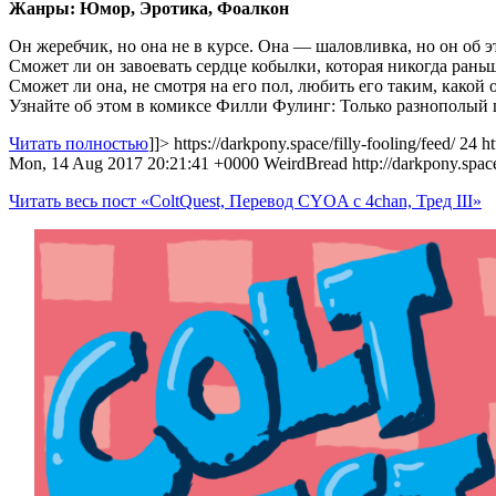
Жанры: Юмор, Эротика, Фоалкон
Он жеребчик, но она не в курсе. Она — шаловливка, но он об эт
Сможет ли он завоевать сердце кобылки, которая никогда рань
Сможет ли она, не смотря на его пол, любить его таким, какой 
Узнайте об этом в комиксе Филли Фулинг: Только разнополый
Читать полностью
]]>
https://darkpony.space/filly-fooling/feed/
24
ht
Mon, 14 Aug 2017 20:21:41 +0000
WeirdBread
http://darkpony.sp
Читать весь пост «ColtQuest, Перевод CYOA с 4chan, Тред III»