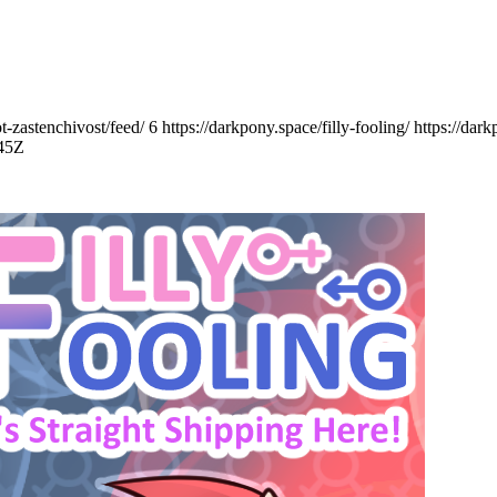
t-zastenchivost/feed/
6
https://darkpony.space/filly-fooling/
https://dar
:45Z