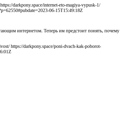
https://darkpony.space/internet-eto-magiya-vypusk-1/
ce/?p=62550#pubdate=2023-06-15T15:49:18Z
отающим интернетом. Теперь им предстоит понять, почему
ivost/
https://darkpony.space/poni-dvach-kak-poborot-
16:01Z