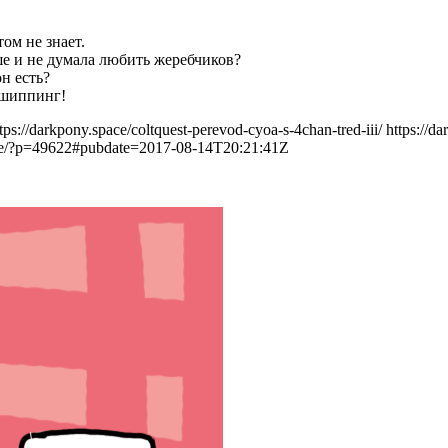
ом не знает.
ше и не думала любить жеребчиков?
он есть?
 шиппинг!
tps://darkpony.space/coltquest-perevod-cyoa-s-4chan-tred-iii/
https://d
ace/?p=49622#pubdate=2017-08-14T20:21:41Z