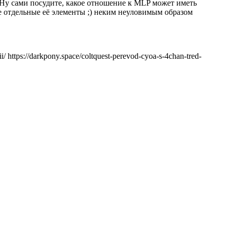
и. Ну сами посудите, какое отношение к MLP может иметь
же отдельные её элементы ;) неким неуловимым образом
ii/
https://darkpony.space/coltquest-perevod-cyoa-s-4chan-tred-