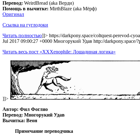
Перевод:
WeirdBread (aka Верди)
Помощь в вычитке:
MirthBlaze (aka Мёрф)
Оригинал
Ссылка на гуглодоки
Читать полностью
]]>
https://darkpony.space/coltquest-perevod-cyoa-
Jul 2017 09:00:27 +0000
Многорукий Удав
http://darkpony.spac
Читать весь пост «XXXenophile: Лошадиная логика»
]]>
Автор: Фил Фоглио
Перевод: Многорукий Удав
Вычитка: Веон
Примечание переводчика