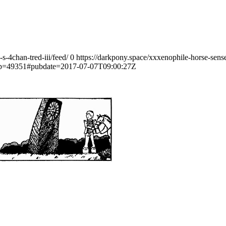
s-4chan-tred-iii/feed/
0
https://darkpony.space/xxxenophile-horse-sens
e/?p=49351#pubdate=2017-07-07T09:00:27Z