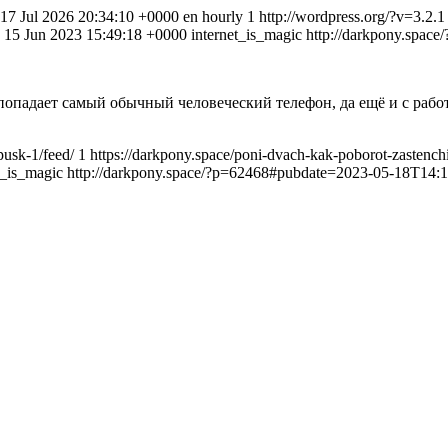
, 17 Jul 2026 20:34:10 +0000
en
hourly
1
http://wordpress.org/?v=3.2.1
 15 Jun 2023 15:49:18 +0000
internet_is_magic
http://darkpony.spa
попадает самый обычный человеческий телефон, да ещё и с раб
pusk-1/feed/
1
https://darkpony.space/poni-dvach-kak-poborot-zastench
t_is_magic
http://darkpony.space/?p=62468#pubdate=2023-05-18T14: