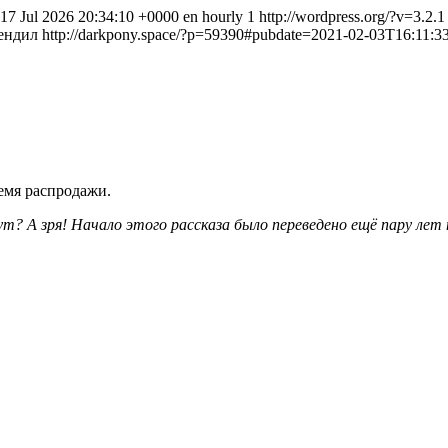
, 17 Jul 2026 20:34:10 +0000
en
hourly
1
http://wordpress.org/?v=3.2.1
ендил
http://darkpony.space/?p=59390#pubdate=2021-02-03T16:11:3
емя распродажи.
А зря! Начало этого рассказа было переведено ещё пару лет на