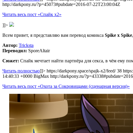
http://darkpony.ru/?p=45073#pubdate=2016-07-22T23:00:04Z
Читать весь пост «Спайк x2»
]]>
Всем привет, я представляю вам перевод комикса
Spike x Spike
Автор:
Tricksta
Переводил:
SporeAltair
Сюжет:
Спайк мечтает найти партнёра для секса, в чём ему пом
Читать полностью
]]>
https://darkpony.space/spajk-x2/feed/
38
https
14:40:33 +0000
BigMax
http://darkpony.ru/?p=43338#pubdate=201
Читать весь пост «Охота за Сокровищами (сценарная версия)»