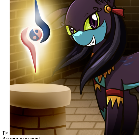
]]>
Автор: vavacung