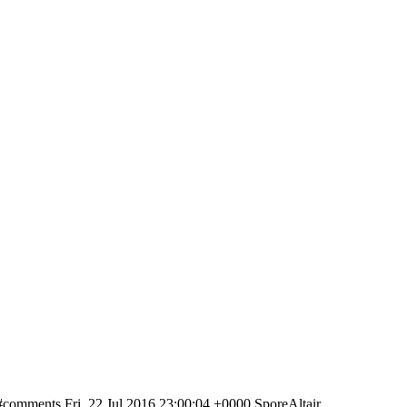
2/#comments
Fri, 22 Jul 2016 23:00:04 +0000
SporeAltair