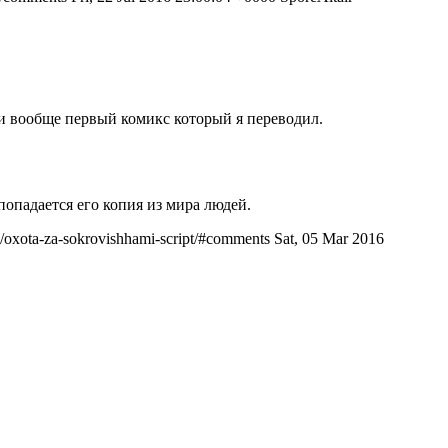
а и вообще первый комикс который я переводил.
попадается его копия из мира людей.
e/oxota-za-sokrovishhami-script/#comments
Sat, 05 Mar 2016