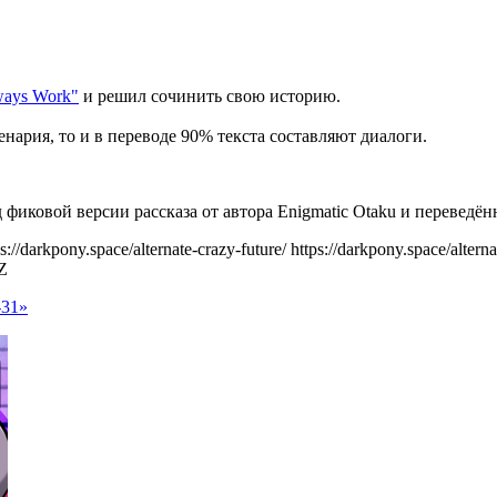
lways Work"
и решил сочинить свою историю.
енария, то и в переводе 90% текста составляют диалоги.
од фиковой версии рассказа от автора Enigmatic Otaku и переве
ps://darkpony.space/alternate-crazy-future/
https://darkpony.space/alter
Z
-31»