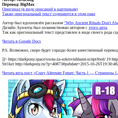
Перевод: BigMax
Оригинал (в виде описаний к картинкам)
Также оригинальный текст содержится в этом паке
Автор был вдохновлён рассказом
"Why Ancient Rituals Don't A
Дизайн Ауизоты был позаимствован автором с
этого арта
.
Так как оригинальный текст представлен в виде своего рода сц
Читать в Google Docs
P.S. Возможно, скоро будет гораздо более качественный перев
]]>
https://darkpony.space/oxota-za-sokrovishhami-script/feed/
19
htt
Str1ker
http://darkpony.ru/?p=40873#pubdate=2015-10-26T19:30:48
Читать весь пост «Crazy Alternate Future: Часть 1 — Страницы 1