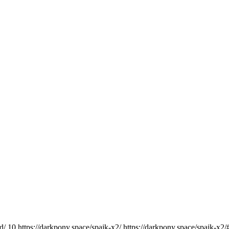
d/
10
https://darkpony.space/spajk-x2/
https://darkpony.space/spajk-x