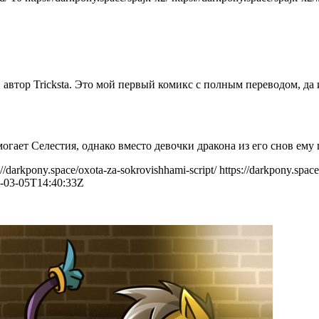
, автор Tricksta. Это мой первый комикс с полным переводом, д
огает Селестия, однако вместо девочки дракона из его снов ему 
://darkpony.space/oxota-za-sokrovishhami-script/
https://darkpony.spac
6-03-05T14:40:33Z