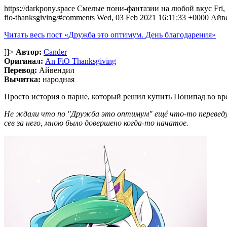
https://darkpony.space
Смелые пони-фантазии на любой вкус
Fri
fio-thanksgiving/#comments
Wed, 03 Feb 2021 16:11:33 +0000
Айв
Читать весь пост «Дружба это оптимум. День благодарения»
]]>
Автор:
Cander
Оригинал:
An FiO Thanksgiving
Перевод:
Айвендил
Вычитка:
народная
Просто история о парне, который решил купить Понипад во вр
Не ждали что по "Дружба это оптимум" ещё что-то переведут? 
сев за него, мною было довершено когда-то начатое.