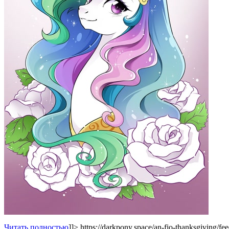
Читать полностью
]]>
https://darkpony.space/an-fio-thanksgiving/fee