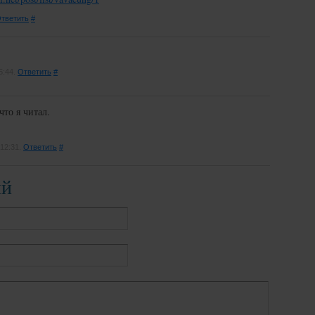
тветить
#
5:44.
Ответить
#
то я читал.
12:31.
Ответить
#
ий