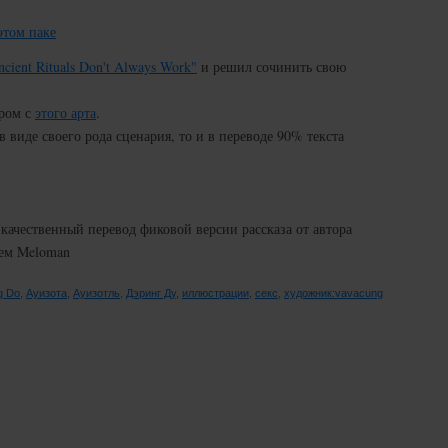
этом паке
cient Rituals Don't Always Work"
и решил сочинить свою
ором с
этого арта
.
 виде своего рода сценария, то и в переводе 90% текста
 качественный перевод фиковой версии рассказа от автора
щем Meloman
g Do
,
Ауизота
,
Ауизотль
,
Дэринг Ду
,
иллюстрации
,
секс
,
художник:vavacung