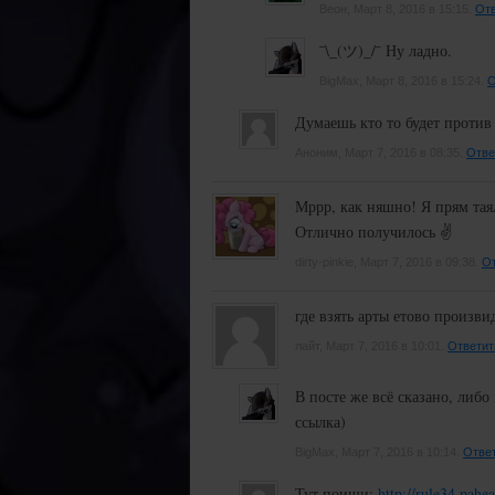
Веон, Март 8, 2016 в 15:15.
Отв
¯\_(ツ)_/¯ Ну ладно.
BigMax, Март 8, 2016 в 15:24.
О
Думаешь кто то будет против
Аноним, Март 7, 2016 в 08:35.
Отве
Мррр, как няшно! Я прям тая
Отлично получилось ✌
dirty-pinkie, Март 7, 2016 в 09:38.
От
где взять арты етово произви
лайт, Март 7, 2016 в 10:01.
Ответит
В посте же всё сказано, либо 
ссылка)
BigMax, Март 7, 2016 в 10:14.
Отве
Тут поищи:
http://rule34.pahea