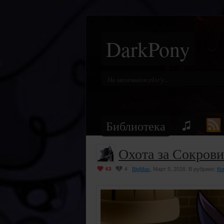
DarkPony
Библиотека
Охота за Сокрови
63
4
BigMax
, Март 5, 2016. В рубрике:
Ко