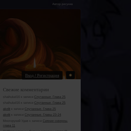
Автор рисунка
Вход / Регистрация
Свежие комментарии
shaihulud16 к записи
Спутанные. Глава 25
shaihulud16 к записи
Спутанные. Глава 25
akelit
к записи
Спутанные. Глава 25
akelit
к записи
Спутанные. Главы 23-24
Многорукий Удав к записи
Сияние скверны,
глава 11