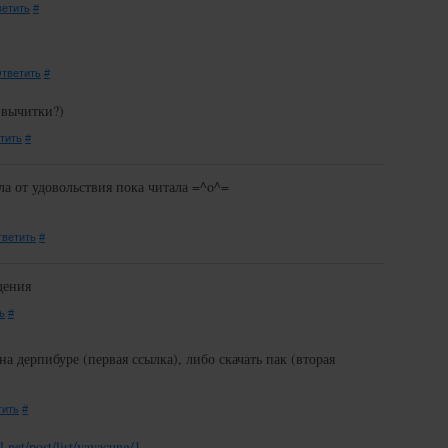
етить
#
тветить
#
 вычитки?)
тить
#
ла от удовольствия пока читала =^o^=
ветить
#
дения
ь
#
на дерпибуре (первая ссылка), либо скачать пак (вторая
тить
#
l.net/post/list/vavacung/1