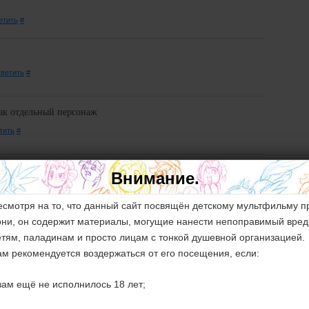
етить
#
ветить
#
как отдельный персонаж
тить
#
чика, а будет ли перевод других рассказов от Автора: vavacung
Внимание.
ить
#
есмотря на то, что данный сайт посвящён детскому мультфильму п
и у меня свободное от учёбы и дураковаляния время (:
они, он содержит материалы, могущие нанести непоправимый вред
етям, паладинам и просто лицам с тонкой душевной организацией.
тить
#
ам рекомендуется воздержаться от его посещения, если:
ржал :D
 вам ещё не исполнилось 18 лет;
ветить
#