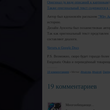
Оригинал (в виде описаний к картинкам)
Также оригинальный текст содержится в 
Автор был вдохновлён рассказом
"Why An
историю.
Дизайн Ауизоты был позаимствован авт
Так как оригинальный текст представлен в
составляют диалоги.
Читать в Google Docs
P.S. Возможно, скоро будет гораздо более
Enigmatic Otaku и переведённый товари
19 комментариев
• Метки:
Ahuizota
,
Ahuizotl
,
Darin
19 комментариев
Многообещающе...