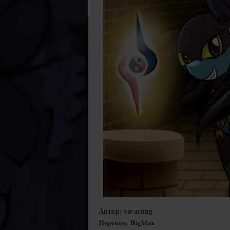
Автор: vavacung
Перевод: BigMax