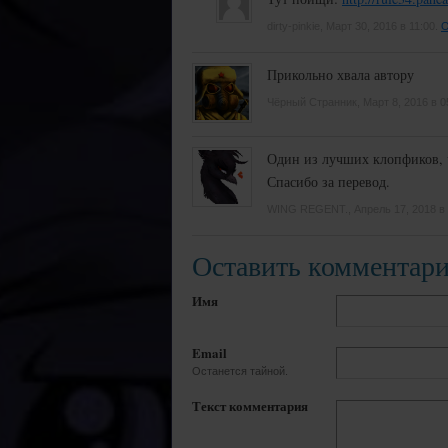
dirty-pinkie, Март 30, 2016 в 11:00.
О
Прикольно хвала автору
Чёрный Странник, Март 8, 2016 в 0
Один из лучших клопфиков, ч
Спасибо за перевод.
WING REGENT., Апрель 17, 2018 в 
Оставить комментар
Имя
Email
Останется тайной.
Текст комментария