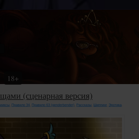
18+
щами (сценарная версия)
миксы
,
Правило 34
,
Правило 63 (genderbender)
,
Рассказы
,
Шиппинг
,
Эротика
.