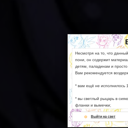
Несмотря на то, что данны
пони, он содержит матери
детям, паладинам и просто
Вам рекомендуется воздерж
* вам ещё не исполнилось 1
* вы светлый рыцарь в сия
фланки и вымечки;
Выйти на свет
* ваши моральные устои сл
намёков на секс и насилие;