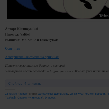
Автор: Kitsuneyoukai
Перевод: Valtiel
Вычитка: Mr. Smile и DikkeryDok
Оригинал
Альтернативная ссылка на оригинал
Приветствую темные братья и сестры!
Четвертая часть перевода «Dragon you over». Комикс уже насчитыва
Спойлер: 4-ая часть
13 комментариев
• Метки:
автор:Valtiel
,
Дерпи Хувз
,
Динки Хувз
,
комикс
,
перевод
,
П
Твайлайт Спаркл
,
Флаттершай
,
Эплджек