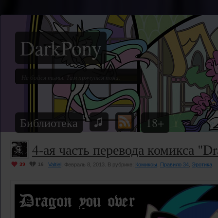
DarkPony
Библиотека
18+
4-ая часть перевода комикса "Dr
39
16
Valtiel
, Февраль 8, 2013. В рубрике:
Комиксы
,
Правило 34
,
Эротика
.