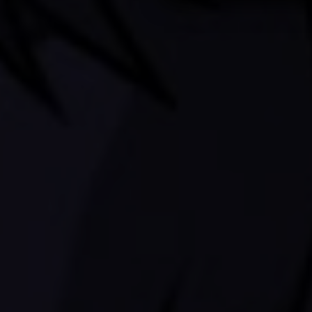
* всё вышеперечисленное.
Если же ваша душевная кон
добро пожаловать!
P.S. Если вы видите это п
страницам - включите cooki