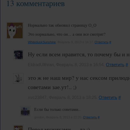
13 комментариев
Нормально так обновил страницу О_О
Это нормально, что он... а они все смотрят?
WhiteduskSunshine
, Февраль 8, 2013 в 16:17.
Ответить
#
Ну если всем нравится, то почему бы и н
EldradUlthran, Февраль 8, 2013 в 16:54.
Ответить
#
это ж не наш мир? у нас сексом прилюд
советами зае.ут!.. ;)
xvc23847, Февраль 8, 2013 в 18:25.
Ответить
#
Если бы только советами..
gredon, Февраль 8, 2013 в 22:20.
Ответить
#
Перед мужиками — да :)