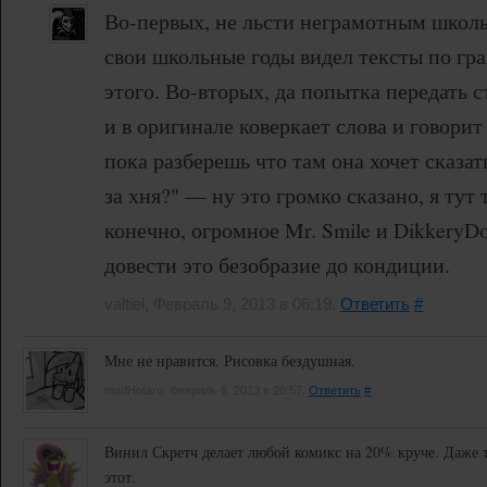
Во-первых, не льсти неграмотным школьн
свои школьные годы видел тексты по гр
этого. Во-вторых, да попытка передать 
и в оригинале коверкает слова и говори
пока разберешь что там она хочет сказат
за хня?" — ну это громко сказано, я тут
конечно, огромное Mr. Smile и DikkeryDo
довести это безобразие до кондиции.
valtiel, Февраль 9, 2013 в 06:19.
Ответить
#
Мне не нравится. Рисовка бездушная.
madHotaru, Февраль 8, 2013 в 20:57.
Ответить
#
Винил Скретч делает любой комикс на 20% круче. Даже 
этот.