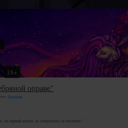
18+
ебряной оправе"
брике:
Рассказы
.
 на первый взгляд, их совершенно не достоин."