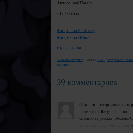
Автор: madHotaru
~17000 слов
---
Фанфик на Stories.ep
Фанфик на GDocs
соус картинки
39 комментариев
• Метки:
CMC
,
автор: MadHotaru
флафф
39 комментариев
Отлично! Теперь даже глаза р
пони джва, the golden armor т
спасибо за рассказ, обожаю 
Аноним, Февраль 6, 2013 в 17:49.
О