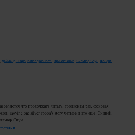
,
Даймонд Тиара
,
повседневность
,
приключения
,
Сильвер Спун
,
фанфик
,
азбегаются что продолжать читать, горизонты раз, фоновая
жри, moving on: silver spoon's story четыре и это еще. Энивей,
Сильвер Спун.
тветить
#