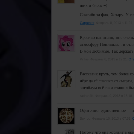
шик и блеск =)
Спасибо за фик, Хотару. У т
Carpenter
, Февраль 8, 2013 в 11:24.
Красиво написано, мне очень
атмосферу Понивиля... и от
В мои любимые. Так держать
Pinkie, Февраль 8, 2013 в 19:21.
Отв
Рассказик круть, тем более к
чёрт да её спасают от смерти,
эпелблум всё таки втащил бы 
radran4ik, Февраль 9, 2013 в 13:18.
Офигенно, единственное — з
Виктор, Февраль 10, 2013 в 07:51.
О
Потому что она корявит в ор