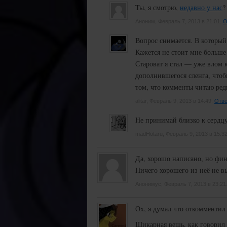
Ты, я смотрю,
недавно у нас
?
Аноним, Февраль 7, 2013 в 21:01.
О
Вопрос снимается. В который
Кажется не стоит мне больше
Староват я стал — уже влом 
дополнившегося сленга, чтоб
том, что комменты читаю ред
alitar, Февраль 9, 2013 в 14:49.
Отве
Не принимай близко к сердцу
madHotaru, Февраль 9, 2013 в 15:3
Да, хорошо написано, но фин
Ничего хорошего из неё не вы
Анонимус, Февраль 7, 2013 в 23:21
Ох, я думал что откомментил 
Шикарная вещь, как говорил