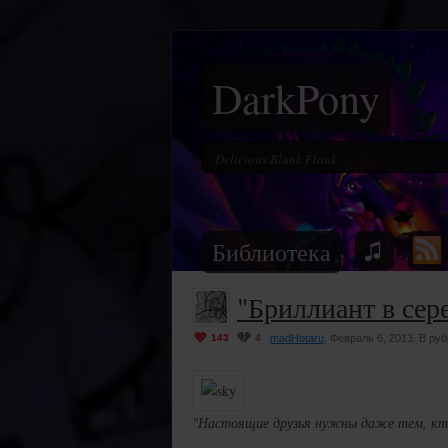
DarkPony
Библиотека
"Бриллиант в сер
143
4
madHotaru
, Февраль 6, 2013. В ру
"Настоящие друзья нужны даже тем, кто,