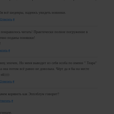
ебя всё шедевры, надеюсь увидеть новинки.
Ответить
#
 понравилось читать! Практически полное погружение в
лично поданы поняшки!
!
етить
#
онец эпичен, Но меня выводит из себя особа по имени " Теара"
 а она потом всё равно не довольна. Чёрт да я бы на месте
ей))))
Ответить
#
ачем корявить как Эпплблум говорит?
тветить
#
игинале.