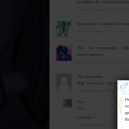
флаффом, без четкой концовки
madHotaru, Февраль 7, 2013 в 05:4
Белиссимо. Спокойной и оче
freemand, Февраль 7, 2013 в 04:31.
Это... Это потрясающе.... Оф
моему мнению.
DikkeryDok, Февраль 7, 2013 в 05:
Это прекрасно..
Мэд, ты в курсе, что ты ох*е
omgwtf, Февраль 7, 2013 в 12:06.
От
Н
Эээ..
п
О,о
д
Спасибо -)
В
madHotaru, Февраль 7, 2013 в 13:0