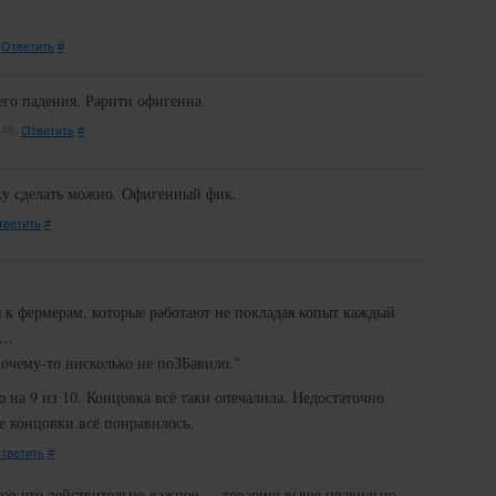
.
Ответить
#
его падения. Рарити офигенна.
:48.
Ответить
#
у сделать можно. Офигенный фик.
тветить
#
я к фермерам, которые работают не покладая копыт каждый
..
почему-то нисколько не поЗБавило."
 на 9 из 10. Концовка всё таки опечалила. Недостаточно
е концовки всё понравилось.
тветить
#
 кое-что действительно важное — товарищ выше правильно