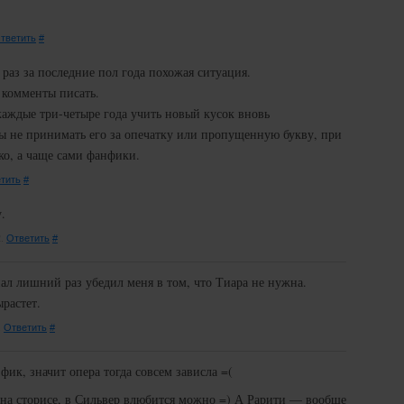
тветить
#
 раз за последние пол года похожая ситуация.
 комменты писать.
каждые три-четыре года учить новый кусок вновь
ы не принимать его за опечатку или пропущенную букву, при
ко, а чаще сами фанфики.
тить
#
.
2.
Ответить
#
ал лишний раз убедил меня в том, что Тиара не нужна.
растет.
.
Ответить
#
фик, значит опера тогда совсем зависла =(
 на сторисе, в Сильвер влюбится можно =) А Рарити — вообще