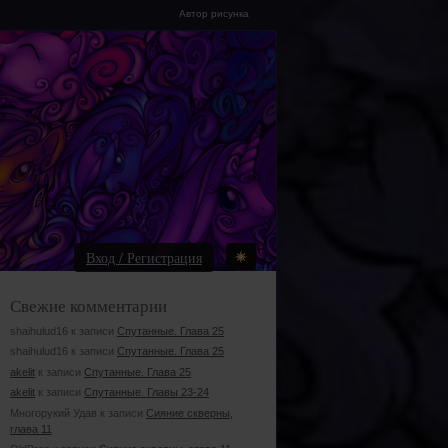
Автор рисунка
Вход / Регистрация
Свежие комментарии
shaihulud16 к записи
Спутанные. Глава 25
shaihulud16 к записи
Спутанные. Глава 25
akelit
к записи
Спутанные. Глава 25
akelit
к записи
Спутанные. Главы 23-24
Многорукий Удав к записи
Сияние скверны,
глава 11