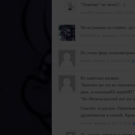
"Ложечку" не читал?.. ;)
xvc23847, Февраль 6, 2013 в 20:08
Читал раньше на сториес, до 
EldradUlthran, Февраль 6, 2013 в 18
По этому фику полнометражк
RAVEN, Февраль 6, 2013 в 19:36.
О
Из заметных косяков:
"Конечно же это не относитс
день, и маленькИХ жеребЯТ".
"Но Меткоискателей всё это 
Спасибо за рассказ. Оцениваю
дружбомагии и соплей. Кром
Аноним, Февраль 6, 2013 в 19:39.
О
Да, кстати, добавлю к этому