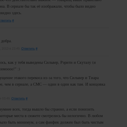
рна. В сериале бы так её изображали, чтобы было видно
видно здесь.
тветить
#
 добра.
, 2013 в 23:49.
Ответить
#
сь, как у тебя выведены Сильвер, Рэрити и Скуталу (и
имоооо!" :)
щение этакого перекоса из-за того, что Сильвер и Тиара
ее, чем в сериале, а СМС — один в один как там. И концовка
в 03:49.
Ответить
#
азумнее всех, тогда вышло бы странно, а если понизить
екоторые места в сюжете смотрелись бы нелогично. В любом
было быть минимум, а сам фанфик должен был быть чистым