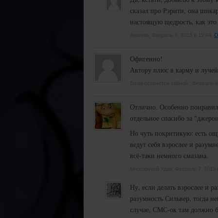
сказал про Рэрити, она шика
настоящую щедрость, как это 
Аноним, Февраль 6, 2013 в 19:44.
О
Офигенно!
Автору плюс в карму и лучей
Email останется тайной., Февраль 6
Отлично. Особенно понравило
отдельное спасибо за "джерон
Но чуть покритикую: есть ощу
ведут себя взрослее и разумн
всё-таки немного смазана.
Многорукий Удав, Февраль 7, 2013 
Ну, если делать взрослее и р
разумность Сильвер, тогда н
случае, СМС-ок там должно 