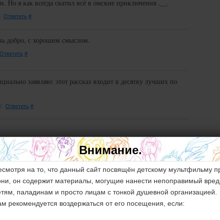
. Но я как всегда скатил всё в омские приключения .__.
5.
Ответить
#
нь добро, с хорошим смыслом.
Ответить
#
ициально заявляю: этот рассказ входит в десятку лучших по
55.
Ответить
#
нен?
Внимание.
ветить
#
есмотря на то, что данный сайт посвящён детскому мультфильму п
они, он содержит материалы, могущие нанести непоправимый вред
етям, паладинам и просто лицам с тонкой душевной организацией.
ам рекомендуется воздержаться от его посещения, если:
4.
Ответить
#