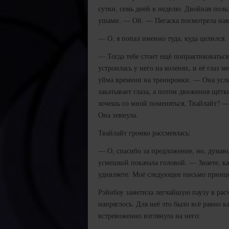
сутки, семь дней в неделю. Двойная поль
ушами. — Ой. — Пегаска посмотрела нав
— О, я попал именно туда, куда целился.
— Тогда тебе стоит ещё попрактиковаться
устроилась у него на коленях, и её глаз 
уйма времени на тренировки. — Она услы
закатывает глаза, а потом движения щётк
хочешь со мной поменяться, Твайлайт? —
Она зевнула.
Твайлайт громко рассмеялась:
— О, спасибо за предложение, но, думаю,
усмешкой покачала головой. — Знаете, ка
удивляете. Моё следующее письмо принце
Рэйнбоу заметила легчайшую паузу в ра
напряглось. Для неё это было всё равно ка
встревоженно взглянула на него: