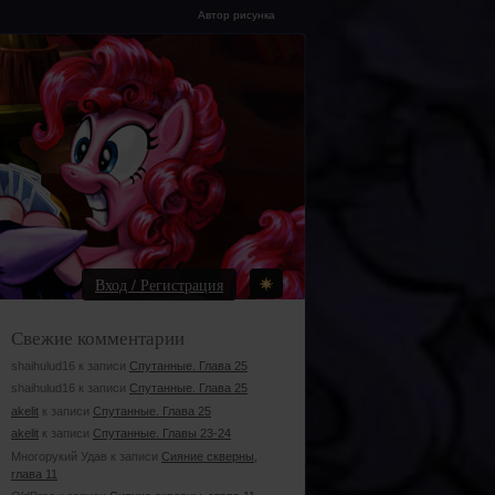
Автор рисунка
Вход / Регистрация
Свежие комментарии
shaihulud16 к записи
Спутанные. Глава 25
shaihulud16 к записи
Спутанные. Глава 25
akelit
к записи
Спутанные. Глава 25
akelit
к записи
Спутанные. Главы 23-24
Многорукий Удав к записи
Сияние скверны,
глава 11