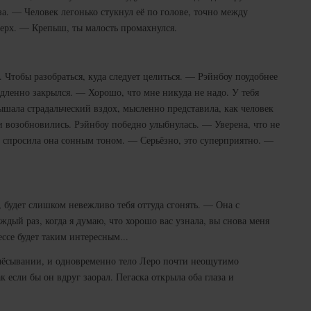
за. — Человек легонько стукнул её по голове, точно между
ерх. — Крепыш, ты малость промахнулся.
. Чтобы разобраться, куда следует целиться. — Рэйнбоу поудобнее
медленно закрылся. — Хорошо, что мне никуда не надо. У тебя
шала страдальческий вздох, мысленно представила, как человек
и возобновились. Рэйнбоу победно улыбнулась. — Уверена, что не
 спросила она сонным тоном. — Серьёзно, это суперприятно. —
 будет слишком невежливо тебя оттуда сгонять. — Она с
ждый раз, когда я думаю, что хорошо вас узнала, вы снова меня
ссе будет таким интересным...
счёсывании, и одновременно тело Леро почти неощутимо
к если бы он вдруг заорал. Пегаска открыла оба глаза и