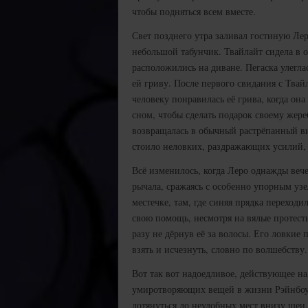
чтобы подняться всем вместе.
Свет позднего утра заливал гостиную Лер
небольшой табунчик. Твайлайт сидела в о
расположились на диване. Пегаска улегла
ей гриву. После первого свидания с Твай
человеку понравилась её грива, когда он
сном, чтобы сделать подарок своему жереб
возвращалась в обычный растрёпанный ви
стоило неловких, раздражающих усилий, т
Всё изменилось, когда Леро однажды вече
рычала, сражаясь с особенно упорным уз
местечке, там, где синяя прядка переходи
свою помощь, несмотря на вялые протесты
разу не дёрнув её за волосы. Его ловкие 
взять и исчезнуть, словно по волшебству.
Вот так вот надоедливое, действующее на
умиротворяющих вещей в жизни Рэйнбоу.
дотянуться до неудобных мест внизу шеи,