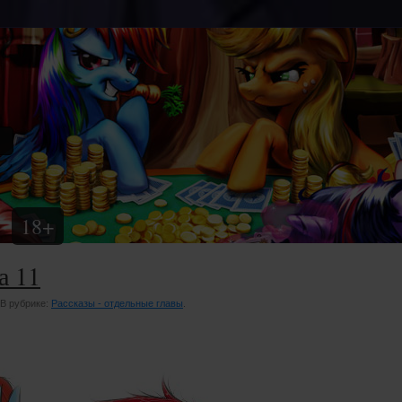
18+
а 11
. В рубрике:
Рассказы - отдельные главы
.