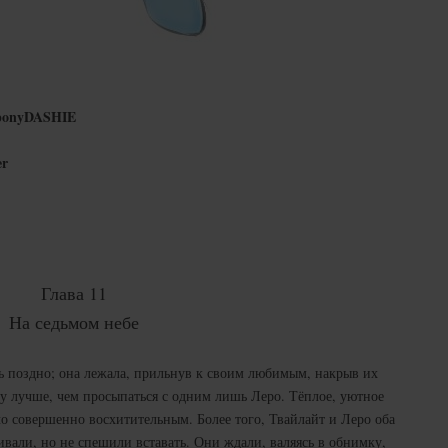
nponyDASHIE
er
Глава 11
На седьмом небе
ь поздно; она лежала, прильнув к своим любимым, накрыв их
ку лучше, чем просыпаться с одним лишь Леро. Тёплое, уютное
ыло совершенно восхитительным. Более того, Твайлайт и Леро оба
вали, но не спешили вставать. Они ждали, валяясь в обнимку,