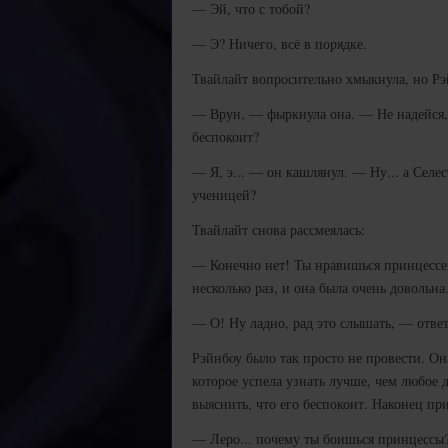
— Эй, что с тобой?
— Э? Ничего, всё в порядке.
Твайлайт вопросительно хмыкнула, но Р
— Врун, — фыркнула она. — Не надейся, т
беспокоит?
— Я, э... — он кашлянул. — Ну... а Селест
ученицей?
Твайлайт снова рассмеялась:
— Конечно нет! Ты нравишься принцессе! 
несколько раз, и она была очень довольн
— О! Ну ладно, рад это слышать, — отве
Рэйнбоу было так просто не провести. О
которое успела узнать лучше, чем любое 
выяснить, что его беспокоит. Наконец пр
— Леро... почему ты боишься принцессы