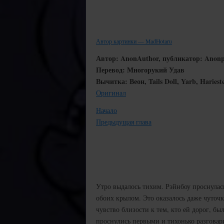
Автор картинки — MadHotaru
Автор: AnonAuthor, публикатор: Ano
Перевод: Многорукий Удав
Вычитка: Веон, Tails Doll, Yarb, Hariest
Оригинал
Начало
Предыдущая глава
Утро выдалось тихим. Рэйнбоу проснулас
обоих крылом. Это оказалось даже чуточ
чувство близости к тем, кто ей дорог, б
проснулись первыми и тихонько разговари