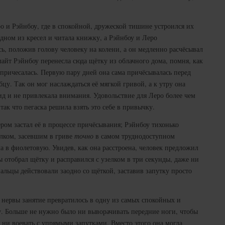
о и Рэйнбоу, где в спокойной, дружеской тишине устроился их
дном из кресел и читала книжку, а Рэйнбоу и Леро
сь, положив голову человеку на колени, а он медленно расчёсывал
лайт Рэйнбоу перенесла сюда щётку из облачного дома, помня, как
а причесалась. Первую пару дней она сама причёсывалась перед
цу. Так он мог наслаждаться её мягкой гривой, а к утру она
д и не привлекала внимания. Удовольствие для Леро более чем
ак что пегаска решила взять это себе в привычку.
ром застал её в процессе причёсывания; Рэйнбоу тихонько
елком, засевшим в гриве
точно
в самом труднодоступном
ла в фиолетовую. Увидев, как она расстроена, человек предложил
 отобрал щётку и расправился с узелком в три секунды, даже ни
пальцы действовали заодно со щёткой, заставив запутку просто
 нервы занятие превратилось в одну из самых спокойных и
 Больше не нужно было ни выворачивать передние ноги, чтобы
 ни воевать с упрямыми запутками. Вместо этого она могла