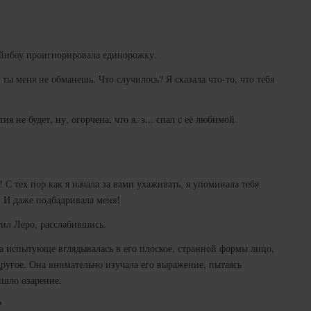
эйнбоу проигнорировала единорожку.
ы меня не обманешь. Что случилось? Я сказала что-то, что тебя
ия не будет, ну, огорчена, что я, э... спал с её любимой
С тех пор как я начала за вами ухаживать, я упоминала тебя
а. И даже подбадривала меня!
тил Леро, расслабившись.
на испытующе вглядывалась в его плоское, странной формы лицо,
другое. Она внимательно изучала его выражение, пытаясь
ишло озарение.
?