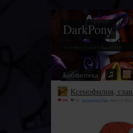
DarkPony
Библиотека
Ксенофилия, глав
284
16
Многорукий Удав
, Август 4, 2013