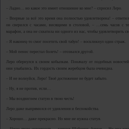
– Ладно… но какое это имеет отношение ко мне? – спросил Леро.
– Впервые за всё это время она полностью удовлетворена! – отве
он сверился с часами, висящими в столовой, – …семь часов с те
марафон, а она не схватила ни одного из нас, чтобы удовлетворить с
– Я наконец-то смог посетить свой табун! – воскликнул один страж.
– Мой пенис перестал болеть! – отозвался другой.
Леро обернулся к своим кобылкам. Поначалу от подобных новостей
они улыбались. Их гордость своим жеребцом была очевидна.
– И не волнуйся, Леро! Твоё достижение не будет забыто.
– Ну, я не против, если…
– Мы воздвигнем статую в твою честь!
Леро даже выпрямился от удивления и беспокойства.
– Хорошо… даже прекрасно. Но мне не нужна статуя.
– Ценю твою скромность, – кивнул Шайнинг Армор. – Но она уже 