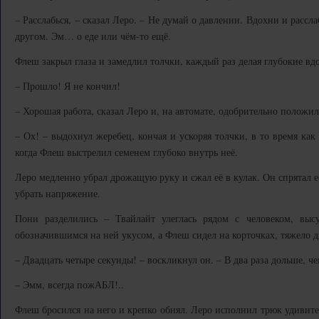
– Расслабься, – сказал Леро. – Не думай о давлении. Вдохни и рассл
другом. Эм… о еде или чём-то ещё.
Флеш закрыл глаза и замедлил толчки, каждый раз делая глубокие вд
– Прошло! Я не кончил!
– Хорошая работа, сказал Леро и, на автомате, одобрительно положи
– Ох! – выдохнул жеребец, кончая и ускоряя толчки, в то время как
когда Флеш выстрелил семенем глубоко внутрь неё.
Леро медленно убрал дрожащую руку и сжал её в кулак. Он спрятал е
убрать напряжение.
Пони разделились – Твайлайт улеглась рядом с человеком, вы
обозначившимся на ней укусом, а Флеш сидел на корточках, тяжело 
– Двадцать четыре секунды! – воскликнул он. – В два раза дольше, ч
– Эмм, всегда пожАБЛ!..
Флеш бросился на него и крепко обнял. Леро исполнил трюк удивите