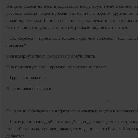
Кэйденс сидела на нём, предоставляя взору круп, глядя знойным в
розовые волосы акцентировали внимание на чёрном кружевном 
впадинку её горла. Её ноги облегали чёрные чулки в сеточку, сама 
бюстье понизу крупа, а ремни подчёркивали внушительный зад.
– Эй, жеребец, – произнесла Кэйденс хриплым голосом. – Как насчёт
смекаешь?
Она вздёрнула хвост, раскрывая розовую плоть.
Она подмигнула ему – кремово, жемчужно и широко.
– Гррр, – сказала она.
Леро широко оскалился.
***
Со своими кобылками он встретился на следующее утро в королевско
– Я невероятно голодна! – заявила Дэш, сидевшая рядом с Леро, и к
рта. – Я так рада, что меня дожидается еда после этой долгой поез
добраться.