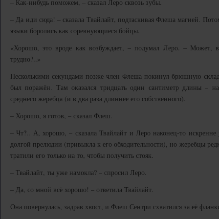
– Как-нибудь поможем, – сказал Леро сквозь зубы.
– Да иди сюда! – сказала Твайлайт, подтаскивая Флеша магией. Пото
языки боролись как соревнующиеся бойцы.
«Хорошо, это вроде как возбуждает, – подумал Леро. – Может, в
трудно?..»
Несколькими секундами позже член Флеша покинул брюшную складку
был поражён. Там оказался тридцать один сантиметр длины – на
среднего жеребца (и в два раза длиннее его собственного).
– Хорошо, я готов, – сказал Флеш.
– Чт?.. А, хорошо, – сказала Твайлайт и Леро наконец-то искренне
долгой прелюдии (привыкла к его обходительности), но жеребцы ред
тратили его только на то, чтобы получить стояк.
– Твайлайт, ты уже намокла? – спросил Леро.
– Да, со мной всё хорошо! – ответила Твайлайт.
Она повернулась, задрав хвост, и Флеш Сентри схватился за её фланк