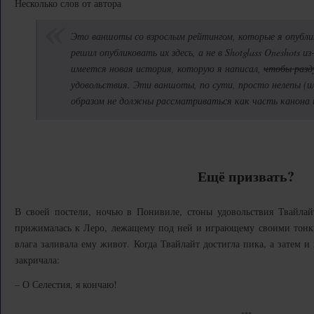
Несколько слов от автора
Это ваншоты со взрослым рейтингом, которые я опубли
решил опубликовать их здесь, а не в Shotglass Oneshots и
имеется новая история, которую я написал,
чтобы разд
удовольствия. Эти ваншоты, по сути, просто нелепы (ил
образом не должны рассматриваться как часть канона ил
Ещё призвать?
В своей постели, ночью в Понивиле, стоны удовольствия Твайлайт
прижималась к Леро, лежащему под ней и играющему своими тонки
влага заливала ему живот. Когда Твайлайт достигла пика, а затем и
закричала:
– О Селестия, я кончаю!