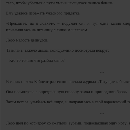
тело, чтобы убраться с пути уменьшающегося пениса Флеша.
Ему удалось избежать ужасного придатка.
«Проклятье, да я ловкач», – подумал он, и тут одна капля сп
приземлилась на штанину с липким шлепком.
Леро малость двинулся.
Твайлайт, тяжело дыша, сконфуженно посмотрела вокруг:
– Кто-то только что разбил окно?
***
В своих покоях Кэйденс рассеянно листала журнал «Текущие кобылки
Она посмотрела в определённую сторону замка и приподняла бровь.
Затем встала, улыбаясь всё шире, и направилась в свой королевский г
***
Леро шёл по коридору со сжатыми зубами, подволакивая одну ногу, 