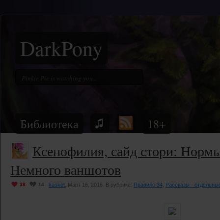
DarkPony
Библиотека
18+
Ксенофилия, сайд стори: Нормы
Немного ваншотов
38
14
kasket
, Март 16, 2016. В рубрике:
Правило 34
,
Рассказы - отдельны