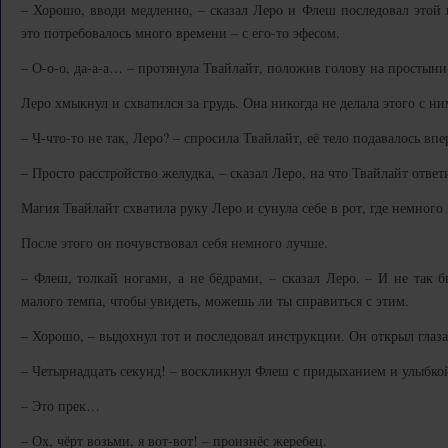
– Хорошо, вводи медленно, – сказал Леро и Флеш последовал этой
это потребовалось много времени – с его-то эфесом.
– О-о-о, да-а-а… – протянула Твайлайт, положив голову на простыни
Леро хмыкнул и схватился за грудь. Она никогда не делала этого с ни
– Ч-что-то не так, Леро? – спросила Твайлайт, её тело подавалось вп
– Просто расстройство желудка, – сказал Леро, на что Твайлайт ответи
Магия Твайлайт схватила руку Леро и сунула себе в рот, где немного 
После этого он почувствовал себя немного лучше.
– Флеш, толкай ногами, а не бёдрами, – сказал Леро. – И не так б
малого темпа, чтобы увидеть, можешь ли ты справиться с этим.
– Хорошо, – выдохнул тот и последовал инструкции. Он открыл глаза 
– Четырнадцать секунд! – воскликнул Флеш с придыханием и улыбкой
– Это прек…
– Ох, чёрт возьми, я вот-вот! – произнёс жеребец.