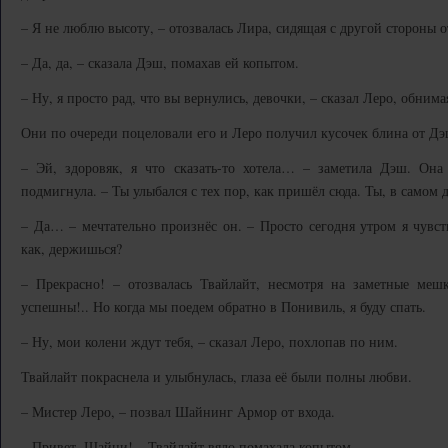
– Я не люблю высоту, – отозвалась Лира, сидящая с другой стороны 
– Да, да, – сказала Дэш, помахав ей копытом.
– Ну, я просто рад, что вы вернулись, девочки, – сказал Леро, обнима
Они по очереди поцеловали его и Леро получил кусочек блина от Дэ
– Эй, здоровяк, я что сказать-то хотела… – заметила Дэш. Она
подмигнула. – Ты улыбался с тех пор, как пришёл сюда. Ты, в самом д
– Да… – мечтательно произнёс он. – Просто сегодня утром я чувст
как, держишься?
– Прекрасно! – отозвалась Твайлайт, несмотря на заметные меш
успешны!.. Но когда мы поедем обратно в Понивиль, я буду спать.
– Ну, мои колени ждут тебя, – сказал Леро, похлопав по ним.
Твайлайт покраснела и улыбнулась, глаза её были полны любви.
– Мистер Леро, – позвал Шайнинг Армор от входа.
– Привет, Шайни! – Твайлайт вяло помахала копытом.