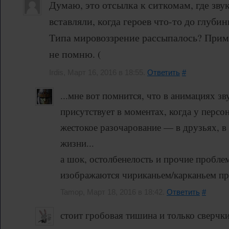
Думаю, это отсылка к ситкомам, где зву
вставляли, когда героев что-то до глуб
Типа мировоззрение рассыпалось? Приме
не помню. (
Irdis, Март 16, 2016 в 18:55.
Ответить
#
...мне вот помнится, что в анимациях зв
присутствует в моментах, когда у перс
жестокое разочарование — в друзьях, в 
жизни...
а шок, остолбенелость и прочие пробл
изображаются чириканьем/карканьем п
Tamop, Март 18, 2016 в 18:42.
Ответить
#
стоит гробовая тишина и только сверчк