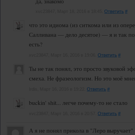
да, знакомо
xvc23847, Март 18, 2016 в 18:45.
Ответить
#
что это идиома (из ситкома или из опер
Салливана — дело десятое) — я и так п
есть?
xvc23847, Март 16, 2016 в 19:06.
Ответить
#
Ты не так понял, это просто звуковой эф
смеха. Не фразеологизм. Но это моё мне
Irdis, Март 16, 2016 в 19:22.
Ответить
#
buckin' shit... легче почему-то не стало
xvc23847, Март 16, 2016 в 20:57.
Ответить
#
А я не понял прикола в "Леро выручает" 