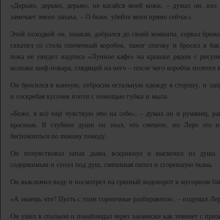
«Дерьмо, дерьмо, дерьмо, не касайся моей кожи, – думал он, изо в
замечает
этого
запаха. – О боже, убейте меня прямо сейчас».
Этой походкой он, хныкая, добрался до своей комнаты, сорвал брюк
схватил со стола спичечный коробок, зажег спичку и бросил в ба
пока не увидел надпись «Лунное кафе» на крышке рядом с рисунк
колпаке шеф-повара, глядящей на него – после чего коробок полетел 
Он бросился в ванную, отбросив остальную одежду в сторону, и зап
и соскребая кусочек плоти с помощью губки и мыла.
«Боже, я всё ещё чувствую
это
на себе», – думал он и румянец, р
красным. В глубине души он знал, что смешон, но Леро это н
беспокоиться по
такому
поводу.
Он почувствовал запах дыма, вскрикнул и выскочил из душа
содержимым и сунул под душ, смешивая пепел и сгоревшую ткань.
Он выключил воду и посмотрел на грязный водоворот в мусорном ба
«А знаешь что? Пусть с этим горничные разбираются», – подумал Лер
Он ушёл в спальню и понаблюдал через занавески как темнеет с прих