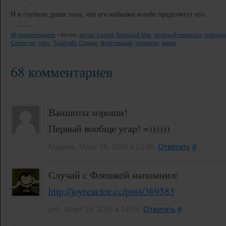
И в глубине души знал, что его кобылки
всегда
предпочтут его.
68 комментариев
• Метки:
автор: kasket
,
Большой Мак
,
вольный пересказ
,
повседн
Селестия
,
секс
,
Твайлайт Спаркл
,
Флаттершай
,
человеки
,
юмор
68 комментариев
Ваншоты хороши!
Первый вообще угар! =))))))
Magnus, Март 16, 2016 в 13:48.
Ответить
#
Случай с Флешкой напомнил:
http://joyreactor.cc/post/369583
jerk, Март 16, 2016 в 14:45.
Ответить
#