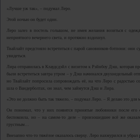
«Лучше уж так», – подумал Леро.
Этой ночью он будет один.
Леро залез в постель голышом, не имея желания возиться с одежд
неприятного вечернего света, и протяжно вздохнул.
Твайлайт предстояло встретиться с парой сановников-бэтпони: они су
увидеться.
Лира отправилась в Клаудсдэйл с визитом к Рэйнбоу Дэш, которая п
были встретиться завтра утром – у Дэш начинался двухнедельный отп
но Твайлайт попросила сопровождать её, на что Леро с радостью со
шла о Вандерболтах, он знал, чем займутся Дэш и Лира.
«Это не должно быть так тяжело, – подумал Леро. – Я делаю это для 
Он понимал, что у них появятся принятые любовники после его с
беспокоила, но – на самом-то деле – произошедшее всё же оказал
грустным…
Внезапно что-то тяжёлое оказалось сверху. Леро нахмурился и убрал р