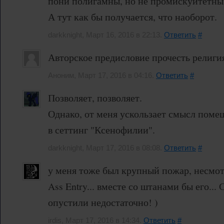
пони полигамны, но не промискуитетны
А тут как бы получается, что наоборот.
darkknight, Март 16, 2016 в 22:13.
Ответить
#
Авторское предисловие прочесть религия
Аноним, Март 17, 2016 в 04:16.
Ответить
#
Позволяет, позволяет.
Однако, от меня ускользает смысл поме
в сеттинг "Ксенофилии".
darkknight, Март 17, 2016 в 08:08.
Ответить
#
у меня тоже был крупный пожар, несмот
Ass Entry... вместе со штанами бы его... 
опустили недостаточно! )
irdis, Март 17, 2016 в 14:34.
Ответить
#