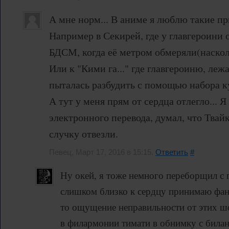
А мне норм... В аниме я люблю такие пр
Например в Секирей, где у главгероини 
БДСМ, когда её метром обмеряли(наскол
Или к "Кими га..." где главгероиню, леж
пыталась разбудить с помощью набора к
А тут у меня прям от сердца отлегло... Я
электронного перевода, думал, что Твайк
случку отвезли.
Певец, Март 17, 2016 в 15:15.
Ответить
#
Ну окей, я тоже немного переборщил с
слишком близко к сердцу принимаю фана
то ощущение неправильности от этих шо
в филармонии тимати в обнимку с била