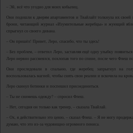
– Эй, всё что угодно для моих кобылиц.
Они подошли к дверям апартаментов и Твайлайт толкнула их своей
брони, читающий журнал «Изумительные жеребцы» и жующий яблок
спрыгнул со своего дивана.
– Он пришёл! Привет, Леро, спасибо, что ты здесь!
– Без проблем, – ответил Леро, заставляя ещё одну улыбку появиться
Леро нервно рассмеялся, похлопав того по спине, после чего Флеш п
Они проследовали в спальню, где жеребец запрыгнул на гол
воспользовалась магией, чтобы снять свои реалии и вскочила на крова
Леро скинул ботинки и поспешил присоединиться.
– Ты не снимешь одежду? – спросил Флеш.
– Нет, сегодня он только как тренер, – сказала Твайлай.
– Ох, я действительно это ценю, – сказал Флеш. – Я не могу продерж
думаю, что это из-за чудовищно огромного пениса.