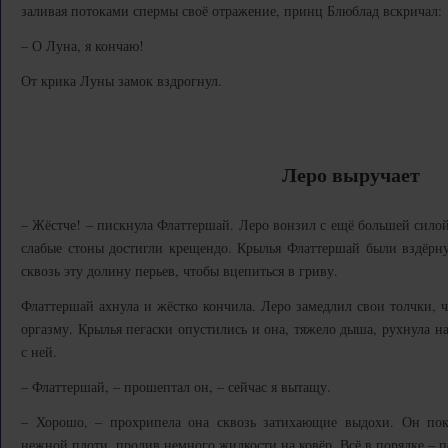
заливая потоками спермы своё отражение, принц Блюблад вскричал:
– О Луна, я кончаю!
От крика Луны замок вздрогнул.
Леро выручает
– Жёстче! – пискнула Флаттершай. Леро вонзил с ещё большей силой,
слабые стоны достигли крещендо. Крылья Флаттершай были вздёрну
сквозь эту долину перьев, чтобы вцепиться в гриву.
Флаттершай ахнула и жёстко кончила. Леро замедлил свои толчки, ч
оргазму. Крылья пегаски опустились и она, тяжело дыша, рухнула н
с ней.
– Флаттершай, – прошептал он, – сейчас я вытащу.
– Хорошо, – прохрипела она сквозь затихающие выдохи. Он пок
нежной плоти, пролив немного жидкости на ковёр. Всё в порядке – п