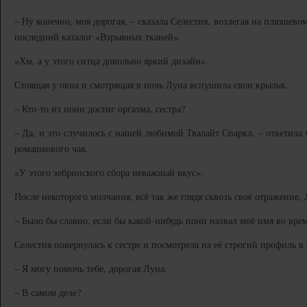
***
– Ну конечно, моя дорогая, – сказала Селестия, возлегая на плюшево
последний каталог «Взрывных тканей».
«Хм, а у этого ситца довольно яркий дизайн».
Стоящая у окна и смотрящая в ночь Луна вспушила свои крылья.
– Кто-то из пони достиг оргазма, сестра?
– Да, и это случилось с нашей любимой Твалайт Спаркл, – ответила 
ромашкового чая.
«У этого зебринского сбора неважный вкус».
После некоторого молчания, всё так же глядя сквозь своё отражение,
– Было бы славно, если бы какой-нибудь пони назвал моё имя во врем
Селестия повернулась к сестре и посмотрела на её строгий профиль в 
– Я могу помочь тебе, дорогая Луна.
– В самом деле?