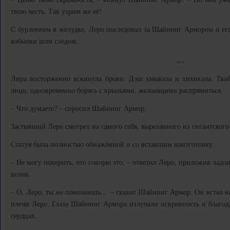
твою честь. Так узрим же её!
С бурлением в желудке, Леро последовал за Шайнинг Армором и его
кобылки шли следом.
***
Лира восторженно вскинула брови. Дэш хмыкала и хихикала. Тва
лицо, одновременно борясь с крыльями, желающими распрямиться.
– Что думаете? – спросил Шайнинг Армор.
Застывший Леро смотрел на самого себя, вырезанного из гигантского
Статуя была полностью обнажённой и со вставшим наизготовку.
– Не могу поверить, что говорю это, – ответил Леро, приложив ладон
велик.
– О, Леро, ты не понимаешь… – сказал Шайнинг Армор. Он встал н
плечи Леро. Глаза Шайнинг Армора излучали искренность и благод
сердцах.