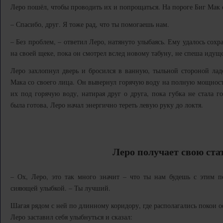
Леро пошёл, чтобы проводить их и попрощаться. На пороге Биг Мак о
– Спасибо, друг. Я тоже рад, что ты помогаешь нам.
– Без проблем, – ответил Леро, натянуто улыбаясь. Ему удалось сох
на своей щеке, пока он смотрел вслед новому табуну, не спеша идущ
Леро захлопнул дверь и бросился в ванную, тыльной стороной ла
Мака со своего лица. Он вывернул горячую воду на полную мощность
их под горячую воду, натирая друг о друга, пока губка не стала г
была готова, Леро начал энергично тереть левую руку до локтя.
Леро получает свою ста
– Ох, Леро, это так много значит – что ты нам будешь с этим по
сияющей улыбкой. – Ты лучший.
Шагая рядом с ней по длинному коридору, где располагались покои 
Леро заставил себя улыбнуться и сказал: