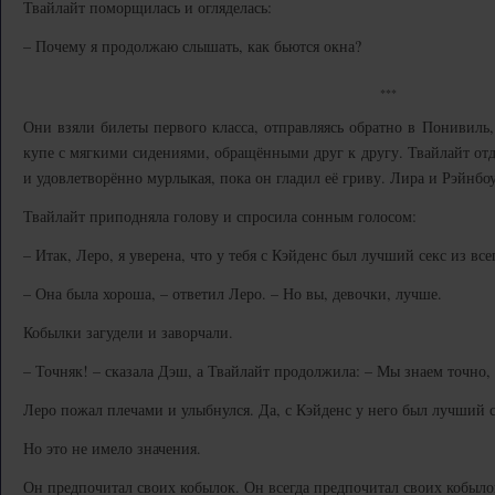
Твайлайт поморщилась и огляделась:
– Почему я продолжаю слышать, как бьются окна?
***
Они взяли билеты первого класса, отправляясь обратно в Понивиль,
купе с мягкими сидениями, обращёнными друг к другу. Твайлайт отд
и удовлетворённо мурлыкая, пока он гладил её гриву. Лира и Рэйнбо
Твайлайт приподняла голову и спросила сонным голосом:
– Итак, Леро, я уверена, что у тебя с Кэйденс был лучший секс из всег
– Она была хороша, – ответил Леро. – Но вы, девочки, лучше.
Кобылки загудели и заворчали.
– Точняк! – сказала Дэш, а Твайлайт продолжила: – Мы знаем точно, 
Леро пожал плечами и улыбнулся. Да, с Кэйденс у него был лучший се
Но это не имело значения.
Он предпочитал своих кобылок. Он всегда предпочитал своих кобыло