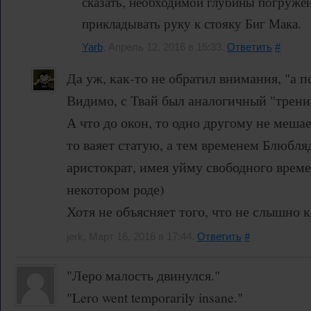
сказать, необходимой глубины погруже
прикладывать руку к стояку Биг Мака.
Yarb
, Апрель 12, 2016 в 15:33.
Ответить
#
Да уж, как-то не обратил внимания, "а 
Видимо, с Твай был аналогичный "трени
А что до окон, то одно другому не мешае
то ваяет статую, а тем временем Блюбля
аристократ, имея уйму свободного времен
некотором роде)
Хотя не объясняет того, что не слышно к
jerk, Март 16, 2016 в 17:44.
Ответить
#
"Леро малость двинулся."
"Lero went temporarily insane."