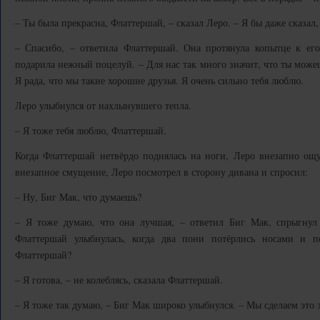
– Ты была прекрасна, Флаттершай, – сказал Леро. – Я бы даже сказал,
– Спасибо, – ответила Флаттершай. Она протянула копытце к его
подарила нежный поцелуй. – Для нас так много значит, что ты можеш
Я рада, что мы такие хорошие друзья. Я очень сильно тебя люблю.
Леро улыбнулся от нахлынувшего тепла.
– Я тоже тебя люблю, Флаттершай.
Когда Флаттершай нетвёрдо поднялась на ноги, Леро внезапно ощу
внезапное смущение, Леро посмотрел в сторону дивана и спросил:
– Ну, Биг Мак, что думаешь?
– Я тоже думаю, что она лучшая, – ответил Биг Мак, спрыгну
Флаттершай улыбнулась, когда два пони потёрлись носами и п
Флаттершай?
– Я готова, – не колеблясь, сказала Флаттершай.
– Я тоже так думаю, – Биг Мак широко улыбнулся. – Мы сделаем это з