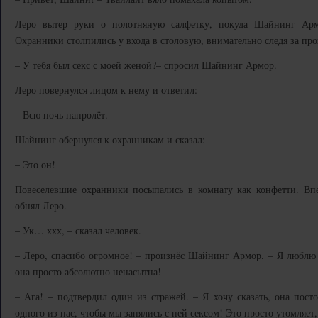
Леро вытер руки о полотняную салфетку, покуда Шайнинг Ар
Охранники столпились у входа в столовую, внимательно следя за пр
– У тебя был секс с моей женой?– спросил Шайнинг Армор.
Леро повернулся лицом к нему и ответил:
– Всю ночь напролёт.
Шайнинг обернулся к охранникам и сказал:
– Это он!
Повеселевшие охранники посыпались в комнату как конфетти. Вп
обнял Леро.
– Ук… ххх, – сказал человек.
– Леро, спасибо огромное! – произнёс Шайнинг Армор. – Я люблю 
она просто абсолютно ненасытна!
– Ага! – подтвердил один из стражей. – Я хочу сказать, она пост
одного из нас, чтобы мы занялись с ней сексом! Это просто утомляет