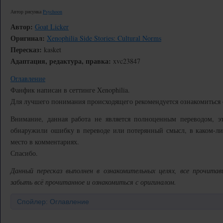
Автор рисунка
Psychoon
Автор:
Goat Licker
Оригинал:
Xenophilia Side Stories: Cultural Norms
Пересказ:
kasket
Адаптация, редактура, правка:
xvc23847
Оглавление
Фанфик написан в сеттинге Xenophilia.
Для лучшего понимания происходящего рекомендуется ознакомиться
Внимание, данная работа не является полноценным переводом, э
обнаружили ошибку в переводе или потерянный смысл, в каком-либ
место в комментариях.
Спасибо.
Данный пересказ выполнен в ознакомительных целях, все прочита
забыть всё прочитанное и ознакомиться с оригиналом.
Спойлер: Оглавление