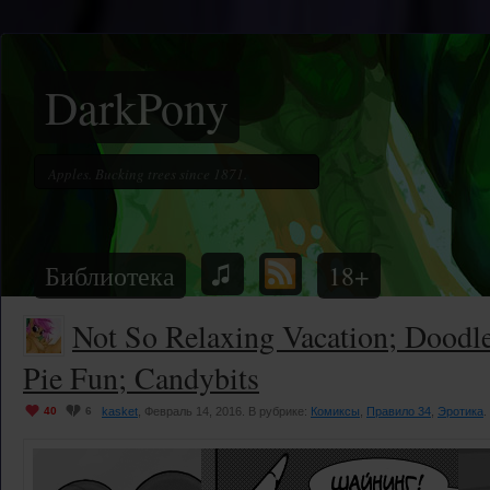
DarkPony
Библиотека
18+
Not So Relaxing Vacation; Doodle
Pie Fun; Candybits
40
6
kasket
, Февраль 14, 2016. В рубрике:
Комиксы
,
Правило 34
,
Эротика
.