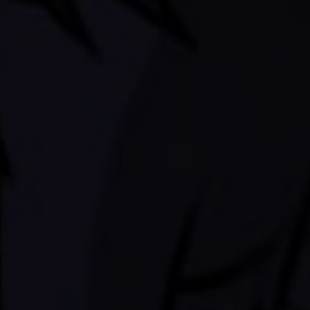
Если же ваша душевная кон
добро пожаловать!
P.S. Если вы видите это п
страницам - включите cooki