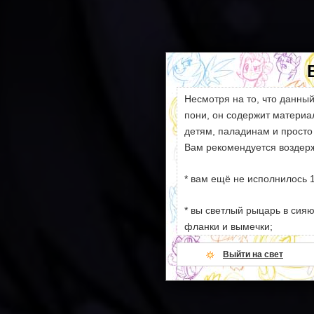
Несмотря на то, что данны
пони, он содержит матери
детям, паладинам и просто
Вам рекомендуется воздерж
* вам ещё не исполнилось 1
* вы светлый рыцарь в сия
фланки и вымечки;
Выйти на свет
* ваши моральные устои сл
намёков на секс и насилие;
* всё вышеперечисленное.