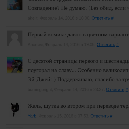
Совпадение? Не думаю. (Без обид, если ч
akelit, Февраль 14, 2016 в 18:00.
Ответить
#
Первый комикс давно в цветном варианте
Аноним, Февраль 14, 2016 в 19:05.
Ответить
#
С десятой страницы первого и шестнадц
поугорал на славу... Особенно великол
Эй-Джей:-) Поддерживаю, спасибо за тр
burningbright, Февраль 14, 2016 в 23:27.
Ответить
#
Жаль, шутка во втором при переводе теря
Yarb
, Февраль 15, 2016 в 07:53.
Ответить
#