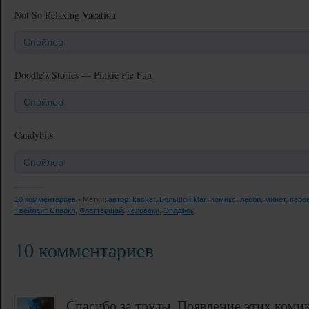
Not So Relaxing Vacation
Спойлер
Doodle'z Stories — Pinkie Pie Fun
Спойлер
Candybits
Спойлер
10 комментариев
• Метки:
автор: kasket
,
Большой Мак
,
комикс
,
лесби
,
минет
,
пере
Твайлайт Спаркл
,
Флаттершай
,
человеки
,
Эплджек
10 комментариев
Спасибо за труды. Появление этих комик