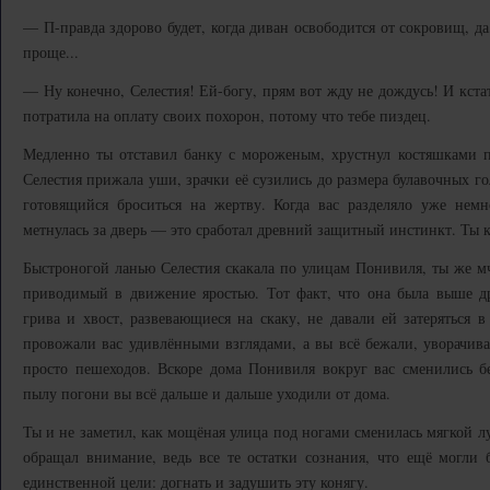
— П-правда здорово будет, когда диван освободится от сокровищ, д
проще...
— Ну конечно, Селестия! Ей-богу, прям вот жду не дождусь! И кстат
потратила на оплату своих похорон, потому что тебе пиздец.
Медленно ты отставил банку с мороженым, хрустнул костяшками па
Селестия прижала уши, зрачки её сузились до размера булавочных г
готовящийся броситься на жертву. Когда вас разделяло уже нем
метнулась за дверь — это сработал древний защитный инстинкт. Ты к
Быстроногой ланью Селестия скакала по улицам Понивиля, ты же мч
приводимый в движение яростью. Тот факт, что она была выше др
грива и хвост, развевающиеся на скаку, не давали ей затеряться
провожали вас удивлёнными взглядами, а вы всё бежали, уворачивая
просто пешеходов. Вскоре дома Понивиля вокруг вас сменились 
пылу погони вы всё дальше и дальше уходили от дома.
Ты и не заметил, как мощёная улица под ногами сменилась мягкой л
обращал внимание, ведь все те остатки сознания, что ещё могли 
единственной цели: догнать и задушить эту конягу.