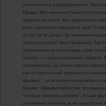
утончённости и продуманности. Чего ст
Правда, Нон-нон начал было что-то запод
додумать не успел. Как удивительно вовре
него с контролем эмоций на лице? Стоил
он тут же её догнал. Во внезапном порыв
этого еле плёлся! Весь Понивилль Тия б
уворачиваясь от чего угодно, а как то
запахло — скорость живенько сбавила. А
остановились! Да это же просто класси
так-то просто в ней очутиться из хаотиче
крыльев"... если полагаться на волю случ
Короче, "Довольствуйся тем, что имеешь
"не надо торопить события". А сама фра
успокоение человека, если поцелуй всё 