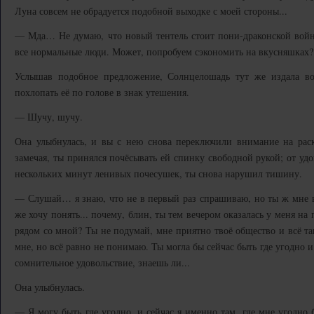
Луна совсем не обрадуется подобной выходке с моей стороны...
— Мда… Не думаю, что новый тентель стоит пони-драконской войн
все нормальные люди. Может, попробуем сэкономить на вкусняшках?
Услышав подобное предложение, Солнцелошадь тут же издала в
похлопать её по голове в знак утешения.
— Шучу, шучу.
Она улыбнулась, и вы с нею снова переключили внимание на рас
замечая, ты принялся почёсывать ей спинку свободной рукой; от уд
нескольких минут ленивых почесушек, ты снова нарушил тишину.
— Слушай… я знаю, что не в первый раз спрашиваю, но ты ж мне вс
же хочу понять... почему, блин, ты тем вечером оказалась у меня на 
рядом со мной? Ты не подумай, мне приятно твоё общество и всё так
мне, но всё равно не понимаю. Ты могла бы сейчас быть где угодно 
сомнительное удовольствие, знаешь ли...
Она улыбнулась.
— Я могу быть где угодно, и сейчас я именно там, где мне угодно б