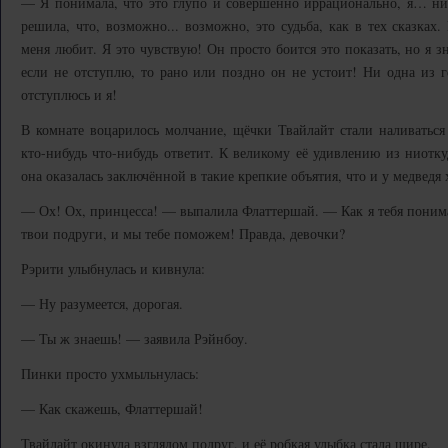
— Я понимала, что это глупо и совершенно иррационально, я… ник
решила, что, возможно... возможно, это судьба, как в тех сказках
меня любит. Я это чувствую! Он просто боится это показать, но я з
если не отступлю, то рано или поздно он не устоит! Ни одна из ге
отступлюсь и я!
В комнате воцарилось молчание, щёчки Твайлайт стали наливаться
кто-нибудь что-нибудь ответит. К великому её удивлению из ниотку
она оказалась заключённой в такие крепкие объятия, что и у медведя 
— Ох! Ох, принцесса! — выпалила Флаттершай. — Как я тебя поним
твои подруги, и мы тебе поможем! Правда, девочки?
Рэрити улыбнулась и кивнула:
— Ну разумеется, дорогая.
— Ты ж знаешь! — заявила Рэйнбоу.
Пинки просто ухмыльнулась:
— Как скажешь, Флаттершай!
Твайлайт окинула взглядом подруг, и её робкая улыбка стала шире.