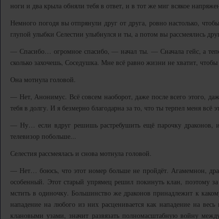
ноги и два крыла обняли тебя в ответ, и в тот же миг всякое напряжен
Немного погодя вы отпрянули друг от друга, ровно настолько, чтоб
глупой улыбки Селестии улыбнулся и ты, а потом вы рассмеялись дру
— Спасибо… огромное спасибо, — начал ты. — Сначала гейс, а те
сколько захочешь, Соседушка. Мне всё равно жизни не хватит, чтобы о
Она мотнула головой.
— Нет, Анонимус. Всё совсем наоборот, даже после всего этого, даж
тебя в долгу. И я безмерно благодарна за то, что ты терпел меня всё э
— Ну… если вдруг решишь растребушить ещё парочку драконов, и
телевизор побольше...
Селестия рассмеялась и снова мотнула головой.
— Нет… боюсь, что этот номер больше не пройдёт. Агамемнон, драк
особенный. Этот старый упрямец решил покинуть клан, поэтому за
мстить в одиночку. Большинство же драконов принадлежит к какому
нападение на любого из них расценивается как нападение на весь к
клановыми узами, значит развязать полномасштабную войну межд