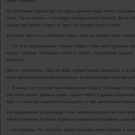
белых пёрышек.
Вы неотрывно глядели друг на друга, дыхание ваше почти что выровн
пусто. Ты не помнил, с чего вдруг вообще за ней погнался. Да ты с
сердце твоё билось гулко и ты знал, что должен что-то сказать.
В уголках твоих глаз заблестели слёзы, когда ты наконец сумел загово
— Ты хоть представляешь, сколько всякого говна мне пришлось про
недель? Сколько бессонных ночей я провёл, подсчитывая каждую
прожить?..
Она не отвернулась. Глаза её были глубже бездны океанской, и на м
ними промелькнула необузданная сила. Её мелодичный голос прощебе
— Я знала, и от того мне было невыносимо больно. Настолько, что п
уже несли меня к далёким горам с целью отбить у дракона сокровищ
ждут от существа, живущего столь долго, от той, кого считают вопл
Ты перекатился и уселся рядом с нею, опёршись спиной на ствол ябл
тобою клубочком, и оба вы отдались созерцанию бескрайних садов ф
— Не понимаю. Раз ты знала, зачем заставляла меня страдать и даль