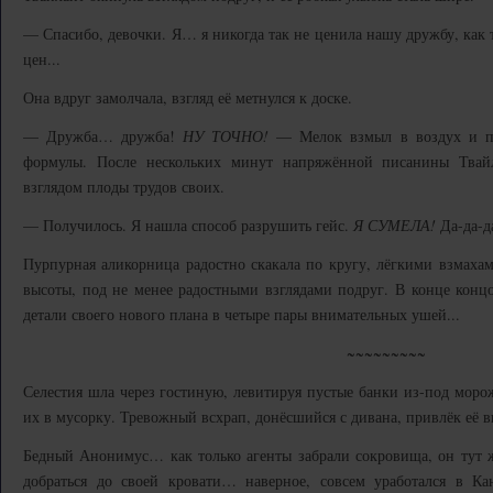
— Спасибо, девочки. Я… я никогда так не ценила нашу дружбу, как т
цен...
Она вдруг замолчала, взгляд её метнулся к доске.
— Дружба… дружба!
НУ ТОЧНО!
— Мелок взмыл в воздух и пр
формулы. После нескольких минут напряжённой писанины Твайл
взглядом плоды трудов своих.
— Получилось. Я нашла способ разрушить гейс.
Я СУМЕЛА!
Да-да-да
Пурпурная аликорница радостно скакала по кругу, лёгкими взмаха
высоты, под не менее радостными взглядами подруг. В конце концо
детали своего нового плана в четыре пары внимательных ушей...
~~~~~~~~~
Селестия шла через гостиную, левитируя пустые банки из-под морож
их в мусорку. Тревожный всхрап, донёсшийся с дивана, привлёк её в
Бедный Анонимус… как только агенты забрали сокровища, он тут ж
добраться до своей кровати… наверное, совсем уработался в Кан