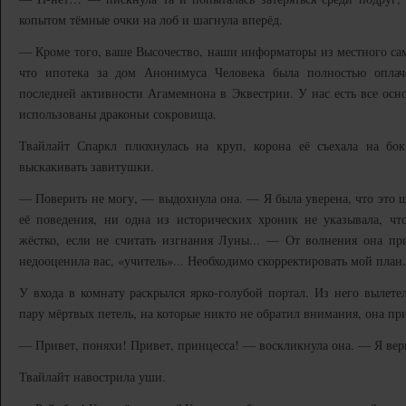
копытом тёмные очки на лоб и шагнула вперёд.
— Кроме того, ваше Высочество, наши информаторы из местного са
что ипотека за дом Анонимуса Человека была полностью оплач
последней активности Агамемнона в Эквестрии. У нас есть все осно
использованы драконьи сокровища.
Твайлайт Спаркл плюхнулась на круп, корона её съехала на бок
выскакивать завитушки.
— Поверить не могу, — выдохнула она. — Я была уверена, что это 
её поведения, ни одна из исторических хроник не указывала, ч
жёстко, если не считать изгнания Луны... — От волнения она пр
недооценила вас, «учитель»... Необходимо скорректировать мой план.
У входа в комнату раскрылся ярко-голубой портал. Из него вылетел
пару мёртвых петель, на которые никто не обратил внимания, она пр
— Привет, поняхи! Привет, принцесса! — воскликнула она. — Я верн
Твайлайт навострила уши.