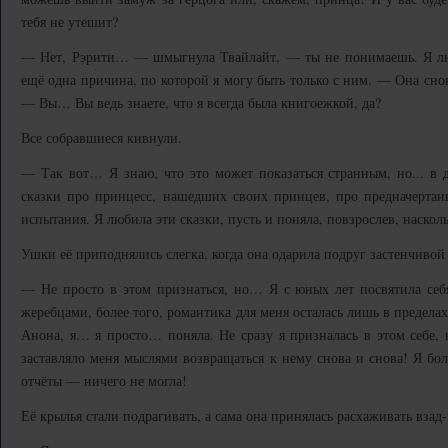
тебя не утешит?
— Нет, Рэрити… — шмыгнула Твайлайт, — ты не понимаешь. Я лю
ещё одна причина, по которой я могу быть только с ним. — Она сно
— Вы… Вы ведь знаете, что я всегда была книгоежкой, да?
Все собравшиеся кивнули.
— Так вот… Я знаю, что это может показаться странным, но... в д
сказки про принцесс, нашедших своих принцев, про предначерт
испытания. Я любила эти сказки, пусть и поняла, повзрослев, наск
Ушки её приподнялись слегка, когда она одарила подруг застенчивой
— Не просто в этом признаться, но… Я с юных лет посвятила себя
жеребцами, более того, романтика для меня осталась лишь в предела
Анона, я… я просто… поняла. Не сразу я призналась в этом себе, 
заставляло меня мыслями возвращаться к нему снова и снова! Я бол
отчёты — ничего не могла!
Её крылья стали подрагивать, а сама она принялась расхаживать взад-