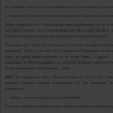
И тыкающая тебя в щёку ложка мороженого только мешала сосредоточ
— Анонимус? Анонимус, ты на меня сердишься? Пожалуйста, не нуж
Могло показаться, что Солнцелошадь очень раскаивается, но ты ж е
был просто уверен, что в глубине души она сейчас ржёт как конь, 
сам был готов расхохотаться над абсурдностью случившейся херни.
Ты раскрыл рот, чтобы что-то сказать, и в него тут же нырнула ложе
вкусняшке. Ух ты, а она знает толк в сладостях. Решительно не жел
гнев, ты одной рукой выхватил из её магии ложку, а другой 
бушующего в тебе негодования, ты зачерпнул большой кусок сливочн
теперь шоколадное с клубничным… клёво.
НЕТ!
Не поддавайся, Анон. Нельзя спускать ей этого с рук, нель
пронзил злобным взглядом выглядевшую всё ещё виноватой, н
аликорницу.
— Значит… ты могла сделать это в любое время?
Селестия скромно потупила взгляд и принялась выводить копытцем к