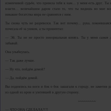
изменчивой судьбе, что привела тебя к нам… у меня есть друг. Ты 
власти… величайшим даром стало то, что ты видишь во мне вс
никакие богатства мира не сравнятся с ним.
Ты снова чуть не разревелся. Так вот почему... рука, покоившая
почесала её за ушком, а ты прошептал:
— Эй. Ты не не просто ненормальная коняга. Ты у меня
самая 
забывай.
Она улыбнулась.
— Так даже лучше.
— Ну что, пойдём домой?
— Да, пойдём домой.
Вы поднялись на ноги и бок о бок зашагали к городу, не заметив
из одной из крон и улетевшей в другую сторону.
~~~~~~~~~
—
ЧТО
ОНА СДЕЛАЛА?!?!