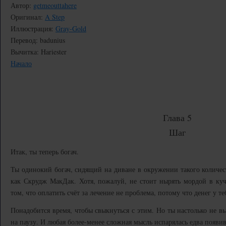
Автор:
getmeouttahere
Оригинал:
A Step
Иллюстрация:
Gray-Gold
Перевод: badunius
Вычитка: Hariester
Начало
Глава 5
Шаг
Итак, ты теперь богач.
Ты одинокий богач, сидящий на диване в окружении такого количест
как Скрудж МакДак. Хотя, пожалуй, не стоит нырять мордой в куч
том, что оплатить счёт за лечение не проблема, потому что денег у т
Понадобится время, чтобы свыкнуться с этим. Но ты настолько не в
на паузу. И любая более-менее сложная мысль испарялась едва появи