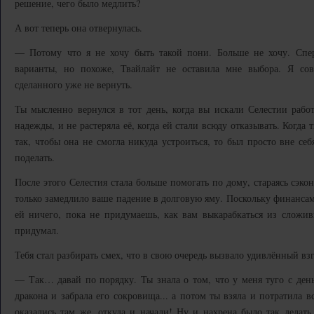
решение, чего было медлить?
А вот теперь она отвернулась.
— Потому что я не хочу быть такой пони. Больше не хочу. Спер
варианты, но похоже, Твайлайт не оставила мне выбора. Я со
сделанного уже не вернуть.
Ты мысленно вернулся в тот день, когда вы искали Селестии работ
надежды, и не растеряла её, когда ей стали всюду отказывать. Когда 
так, чтобы она не смогла никуда устроиться, то был просто вне себ
поделать.
После этого Селестия стала больше помогать по дому, стараясь сэкон
только замедлило ваше падение в долговую яму. Поскольку финансам
ей ничего, пока не придумаешь, как вам выкарабкаться из сложив
придумал.
Тебя стал разбирать смех, что в свою очередь вызвало удивлённый вз
— Так… давай по порядку. Ты знала о том, что у меня туго с ден
дракона и забрала его сокровища... а потом ты взяла и потратила 
оказались там же, откуда и начали! Ну и нахрена было так делат