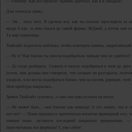
— Рэйнбоу! Как всё прошло? Камень сработал, как я и ожидала?
Дэш почесала гриву.
— Эм… типа того. Я сделала всё, как ты сказала: проследила за 
вроде б как, за нею гнался до самой фермы ЭйДжей, а потом они п
Та ещё скукотища.
Твайлайт подлетела поближе, чтобы осмотреть камень, закреплённый
— Ну и? Как близко ты смогла подобраться, прежде чем он сработал?
— Да поди разберись. Сначала я смогла подобраться к ним до двух 
потом, чем дольше они говорили, тем сильнее он разгорался, поэто
уходили, я не могла подобраться ближе, чем на восемь деревьев, чтоб
твоя приблуда накрылась...
Зрачки Твайлайт сузились, а сама она едва устояла на ногах.
— Не может быть… они близки как никогда! А это значит, что и ге
нет-нет! — Пони-принцесса припечатала копытом мраморный пол, чт
земных пони, заставило последний покрыться трещинками. 
пересчитывать все формулы! С ума сойти!