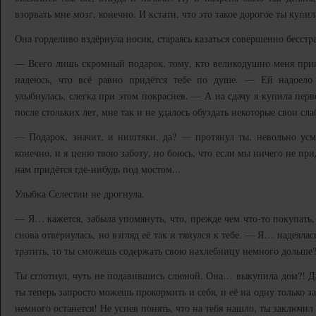
взорвать мне мозг, конечно. И кстати, что это такое дорогое ты купил
Она горделиво вздёрнула носик, стараясь казаться совершенно бесстр
— Всего лишь скромный подарок, тому, кто великодушно меня прию
надеюсь, что всё равно придётся тебе по душе. — Ей надоело 
улыбнулась, слегка при этом покраснев. — А на сдачу я купила перв
после стольких лет, мне так и не удалось обуздать некоторые свои слаб
— Подарок, значит, и ништяки, да? — протянул ты, невольно усм
конечно, и я ценю твою заботу, но боюсь, что если мы ничего не при
нам придётся где-нибудь под мостом...
Улыбка Селестии не дрогнула.
— Я… кажется, забыла упомянуть, что, прежде чем что-то покупать,
снова отвернулась, но взгляд её так и тянулся к тебе. — Я… надеялас
тратить, то ты сможешь содержать свою нахлебницу немного дольше?
Ты сглотнул, чуть не подавившись слюной. Она… выкупила дом?! Д
ты теперь запросто можешь прокормить и себя, и её на одну только 
немного останется! Не успев понять, что на тебя нашло, ты заключи