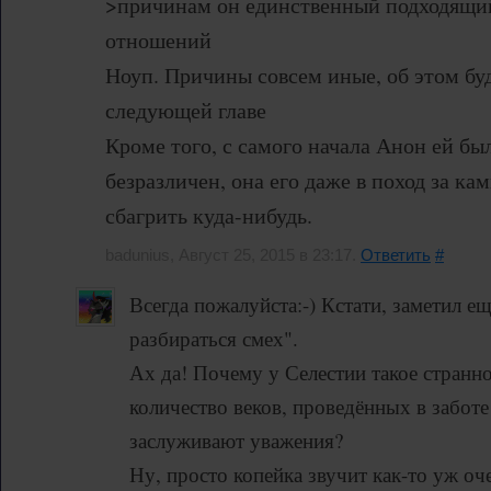
>причинам он единственный подходящи
отношений
Ноуп. Причины совсем иные, об этом буд
следующей главе
Кроме того, с самого начала Анон ей б
безразличен, она его даже в поход за к
сбагрить куда-нибудь.
badunius, Август 25, 2015 в 23:17.
Ответить
#
Всегда пожалуйста:-) Кстати, заметил е
разбираться смех".
Ах да! Почему у Селестии такое странно
количество веков, проведённых в заботе 
заслуживают уважения?
Ну, просто копейка звучит как-то уж оч