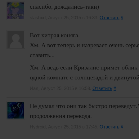
спасибо, дождались-таки)
slashxd, Август 25, 2015 в 16:33.
Ответить
#
Вот хитрая коняга.
Хм. А вот теперь и назревает очень серь
ставить...
Хм. А ведь если Кризалис примет облик
одной комнате с солнцезадой и двинутой.
Йад, Август 25, 2015 в 16:58.
Ответить
#
Не думал что они так быстро переведу
продолжения перевода.
Hydroid, Август 25, 2015 в 17:45.
Ответить
#