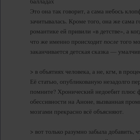
балладах
Это она так говорит, а сама небось кло
зачитывалась. Кроме того, она же сама г
романтике ей привили «в детстве», а ког
что же именно происходит
после
того мо
заканчивается детская сказка — умалчив
> в объятиях человека, а не, кгм, в проце
Её статью, опубликованую незадолго пе
помните? Хронический недоебит плюс ф
обессивности на Аноне, вызванная про
мозгами прекрасно всё объясняют.
> вот только разумно забыла добавить, 