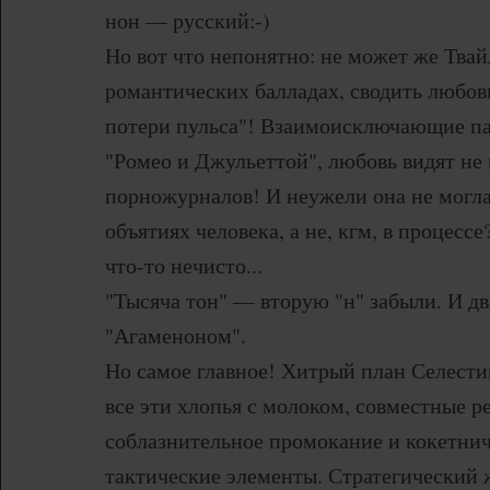
нон — русский:-)
Но вот что непонятно: не может же Твай
романтических балладах, сводить любовь
потери пульса"! Взаимоисключающие п
"Ромео и Джульеттой", любовь видят не
порножурналов! И неужели она не могла
объятиях человека, а не, кгм, в процессе
что-то нечисто...
"Тысяча тон" — вторую "н" забыли. И 
"Агаменоном".
Но самое главное! Хитрый план Селести
все эти хлопья с молоком, совместные р
соблазнительное промокание и кокетни
тактические элементы. Стратегический ж