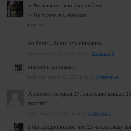
> Во истину, это был шедевр.
> Ну полно те, дорогая.
слитно.
.
но блин... блин, это шикарно.
Tamop, Август 25, 2015 в 18:26.
Ответить
#
спасибо, поправил
badunius, Август 25, 2015 в 18:30.
Ответить
#
А почему сегодня 25, написано вышел 2
постят?
Саге, Август 25, 2015 в 18:39.
Ответить
#
я бы предположил, что 23 числа главу вы