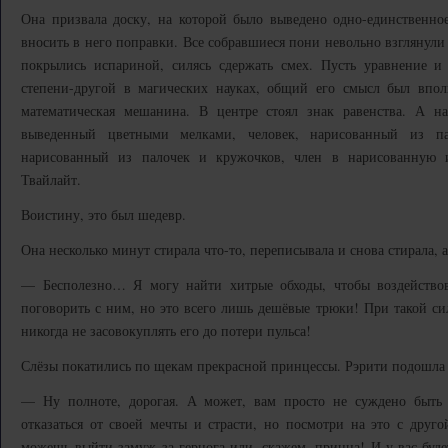
Она призвала доску, на которой было выведено одно-единственное
вносить в него поправки. Все собравшиеся пони невольно взглянули
покрылись испариной, силясь сдержать смех. Пусть уравнение и
степени-другой в магических науках, общий его смысл был впол
математическая мешанина. В центре стоял знак равенства. А н
выведенный цветными мелками, человек, нарисованный из па
нарисованный из палочек и кружочков, член в нарисованную 
Твайлайт.
Воистину, это был шедевр.
Она несколько минут стирала что-то, переписывала и снова стирала, 
— Бесполезно… Я могу найти хитрые обходы, чтобы воздействов
поговорить с ним, но это всего лишь дешёвые трюки! При такой с
никогда не засовокуплять его до потери пульса!
Слёзы покатились по щекам прекрасной принцессы. Рэрити подошла 
— Ну полноте, дорогая. А может, вам просто не суждено быть 
отказаться от своей мечты и страсти, но посмотри на это с друг
можешь выйти замуж за герцога или, скажем, принца! И у вас будет