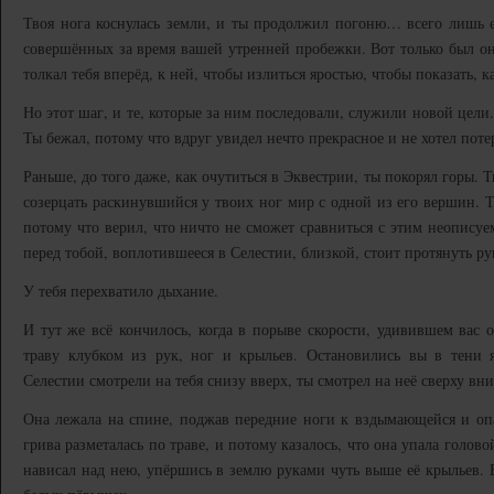
Твоя нога коснулась земли, и ты продолжил погоню… всего лишь 
совершённых за время вашей утренней пробежки. Вот только был о
толкал тебя вперёд, к ней, чтобы излиться яростью, чтобы показать, к
Но этот шаг, и те, которые за ним последовали, служили новой цели.
Ты бежал, потому что вдруг увидел нечто прекрасное и не хотел потер
Раньше, до того даже, как очутиться в Эквестрии, ты покорял горы.
созерцать раскинувшийся у твоих ног мир с одной из его вершин. 
потому что верил, что ничто не сможет сравниться с этим неопису
перед тобой, воплотившееся в Селестии, близкой, стоит протянуть р
У тебя перехватило дыхание.
И тут же всё кончилось, когда в порыве скорости, удивившем вас о
траву клубком из рук, ног и крыльев. Остановились вы в тени 
Селестии смотрели на тебя снизу вверх, ты смотрел на неё сверху вни
Она лежала на спине, поджав передние ноги к вздымающейся и оп
грива разметалась по траве, и потому казалось, что она упала голов
нависал над нею, упёршись в землю руками чуть выше её крыльев. 