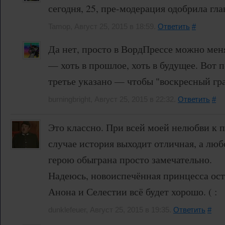
сегодня, 25, пре-модерация одобрила гла
Tamop, Август 25, 2015 в 18:59.
Ответить
#
Да нет, просто в ВордПрессе можно мен
— хоть в прошлое, хоть в будущее. Вот 
третье указано — чтобы "воскресный гр
burningbright, Август 25, 2015 в 22:32.
Ответить
#
Это классно. При всей моей нелюбви к 
случае история выходит отличная, а люб
герою обыграна просто замечательно.
Надеюсь, новоиспечённая принцесса оста
Анона и Селестии всё будет хорошо. ( :
dunklefeuer, Август 25, 2015 в 19:35.
Ответить
#