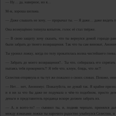
— Ну… да, наверное, но я…
М-м, хороша шельма.
— Даже слышать не хочу, — прорычал ты. — Я даже… даже видеть те
Она возмущённо топнула копытом, голос её стал твёрже.
— В свою защиту хочу сказать, что ты вернулся домой гораздо ра
были забрать до твоего возвращения. Так что ты сам виноват, Анони
Ты уронил ложку, когда по телу прокатилась волна чистейшего гнева
— Забрать до моего возвращения?.. Ты что, собиралась его спрятать 
пытаясь тебя прокормить?! Я тебе что, клоун, блядь, что ли?!
Селестия отпрянула и ты тут же пожалел о своих словах. Похоже, они
— Нет… нет, Анонимус. Пожалуйста, не думай так. Я крайне признате
и я ни за что бы даже не подумала о чём-то подобном, просто дело
деньги и представитель продавца вскоре должен забрать их.
— А, и всего-то? — съязвил ты, и, подняв черпало, принялся дал
между взмахами ложки ты нарочито радостно улыбнулся Селестии, и о