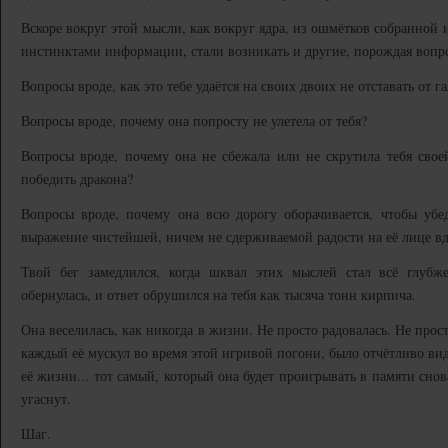
Вскоре вокруг этой мысли, как вокруг ядра, из ошмётков собранно
инстинктами информации, стали возникать и другие, порождая вопр
Вопросы вроде, как это тебе удаётся на своих двоих не отставать от
Вопросы вроде, почему она попросту не улетела от тебя?
Вопросы вроде, почему она не сбежала или не скрутила тебя свое
победить дракона?
Вопросы вроде, почему она всю дорогу оборачивается, чтобы убед
выражение чистейшей, ничем не сдерживаемой радости на её лице вдр
Твой бег замедлился, когда шквал этих мыслей стал всё глубж
обернулась, и ответ обрушился на тебя как тысяча тонн кирпича.
Она веселилась, как никогда в жизни. Не просто радовалась. Не прост
каждый её мускул во время этой игривой погони, было отчётливо ви
её жизни... тот самый, который она будет проигрывать в памяти сно
угаснут.
Шаг.