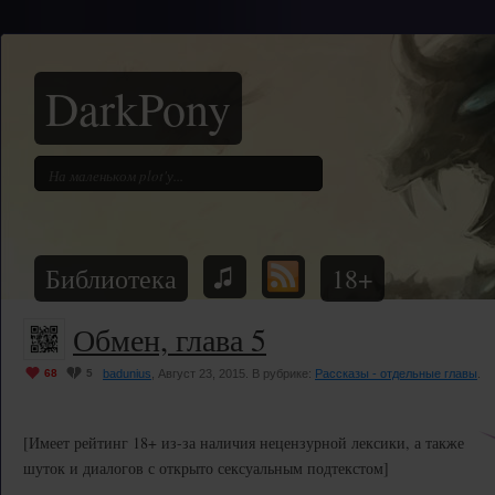
DarkPony
Библиотека
18+
Обмен, глава 5
68
5
badunius
, Август 23, 2015. В рубрике:
Рассказы - отдельные главы
.
[Имеет рейтинг 18+ из-за наличия нецензурной лексики, а также
шуток и диалогов с открыто сексуальным подтекстом]