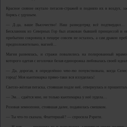
Красное сияние окутало пегасов-стражей и подняло их в воздух, за
борясь с удушьем.
— Д-да, ваше Высочество! Наш разведотряд всё подтвердил…
Бескланник из Северных Гор был атакован бывшей принцессой и ог
прибытию сокровищ в пещере совсем не осталось, а сам дракон преб
предположительно, магией...
Магия развеялась, и стражи повалились на полированный мрам
которого одетая с иголочки белая единорожка любовалась своей идеа
— Да, дорогая, я определённо
что-то
почувствовала, когда Селе
город! Моя кьютимарка прямо-таки вся иззуделась!
Светло-жёлтая пегаска, стоявшая подле неё, отвернулась и прошептал
— Эм… сдаётся мне, не только кьютимарка у неё зудела…
Розовая земнопони, стоявшая далее, подавилась смешком.
— Ты что-то сказала, Флаттершай? — спросила Рэрити.
— Н-нет… — пискнула та и попыталась затеряться среди подруг, 