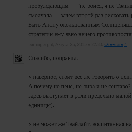
пробуждающим — "не бойся, я не Твайл
смолчала — зачем второй раз рисковать 
Быть Анону окольцованным Солнценяше
стратегии ему явно нечего противопоста
burningbright, Август 25, 2015 в 22:30.
Ответить
#
Спасибо, поправил.
> наверное, стоит всё же говорить о цент
А почему не пенс, не лира и не сентаво?
здесь выступает в роли предельно мало
единицы).
> не может же Твайлайт, воспитанная н