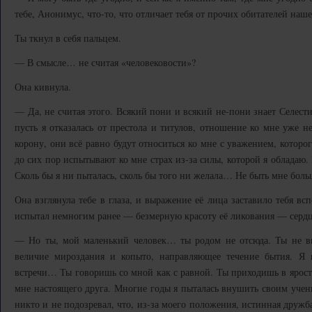
тебе, Анонимус, что-то, что отличает тебя от прочих обитателей наш
Ты ткнул в себя пальцем.
— В смысле… не считая «человековости»?
Она кивнула.
— Да, не считая этого. Всякий пони и всякий не-пони знает Селес
пусть я отказалась от престола и титулов, отношение ко мне уже н
корону, они всё равно будут относиться ко мне с уважением, которо
до сих пор испытывают ко мне страх из-за силы, которой я обладаю.
Сколь бы я ни пыталась, сколь бы того ни желала… Не быть мне боль
Она взглянула тебе в глаза, и выражение её лица заставило тебя вс
испытал немногим ранее — безмерную красоту её ликования — сердце
— Но ты, мой маленький человек… ты родом не отсюда. Ты не вы
величие мироздания и копыто, направляющее течение бытия. Я
встречи… Ты говоришь со мной как с равной. Ты приходишь в ярость
мне настоящего друга. Многие годы я пыталась внушить своим уче
никто и не подозревал, что, из-за моего положения, истинная дружб