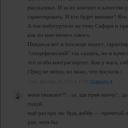
рассказики. И за их контент и качество 
гарантировать. И кто будет виноват? Кт
А так побугуртили на тему Сафари и пре
как по мне ничего такого.
Пиндосы вот и похлеще пишут, гарантир
"спецефический" так сказать, но и каче
что особо контрастирует. Как у мага, со
(Тред не читал, но вижу, что послали.)
Tirael, Декабрь 26, 2012 в 17:23.
Ответить
#
меня уважают?!.. ах, ща прям кончу!.. да
похуй.
ещё раз про зм: будь добёр — прочитай 
уан. хотя бы.