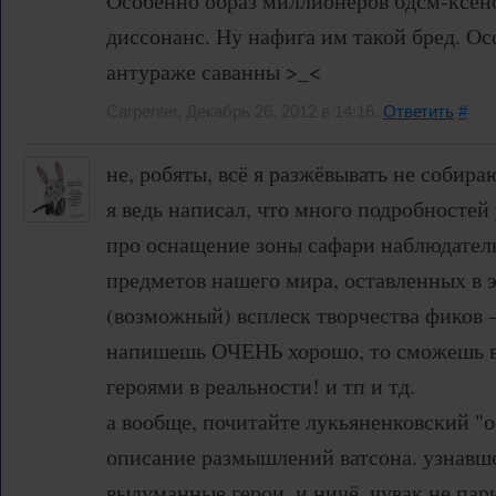
Особенно образ миллионеров бдсм-ксен
диссонанс. Ну нафига им такой бред. О
антураже саванны >_<
Carpenter, Декабрь 26, 2012 в 14:16.
Ответить
#
не, робяты, всё я разжёвывать не собираю
я ведь написал, что много подробностей
про оснащение зоны сафари наблюдатель
предметов нашего мира, оставленных в э
(возможный) всплеск творчества фиков 
напишешь ОЧЕНЬ хорошо, то сможешь в
героями в реальности! и тп и тд.
а вообще, почитайте лукьяненковский "о
описание размышлений ватсона. узнавше
выдуманные герои. и ничё, чувак не пари