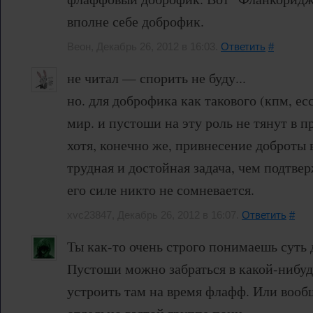
вполне себе доброфик.
Веон, Декабрь 26, 2012 в 16:03.
Ответить
#
не читал — спорить не буду...
но. для доброфика как такового (кпм, 
мир. и пустоши на эту роль не тянут в п
хотя, конечно же, привнесение доброты 
трудная и достойная задача, чем подтвер
его силе никто не сомневается.
xvc23847, Декабрь 26, 2012 в 16:07.
Ответить
#
Ты как-то очень строго понимаешь суть
Пустоши можно забраться в какой-нибуд
устроить там на время флафф. Или вооб