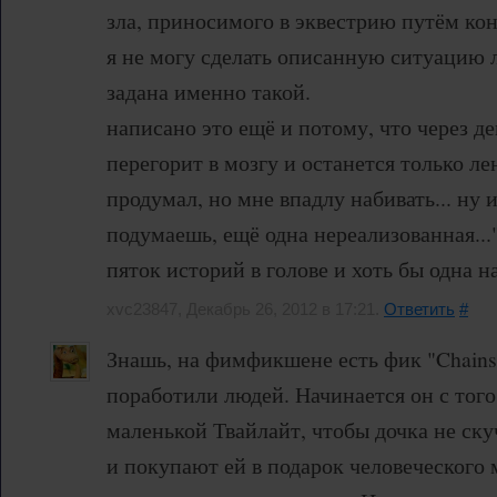
зла, приносимого в эквестрию путём ко
я не могу сделать описанную ситуацию
задана именно такой.
написано это ещё и потому, что через де
перегорит в мозгу и останется только лен
продумал, но мне впадлу набивать... ну и
подумаешь, ещё одна нереализованная..
пяток историй в голове и хоть бы одна на 
xvc23847, Декабрь 26, 2012 в 17:21.
Ответить
#
Знашь, на фимфикшене есть фик "Chains
поработили людей. Начинается он с того
маленькой Твайлайт, чтобы дочка не ску
и покупают ей в подарок человеческого 