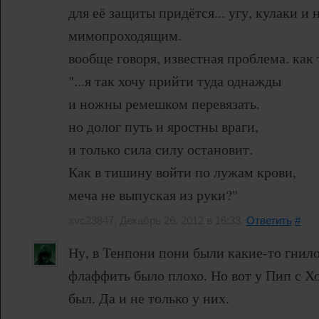
для её защиты придётся... угу, кулаки и
мимопроходящим.
вообще говоря, известная проблема. как 
"...я так хочу прийти туда однажды
и ножны ремешком перевязать.
но долог путь и яростны враги,
и только сила силу остановит.
Как в тишину войти по лужам крови,
меча не выпуская из руки?"
xvc23847, Декабрь 26, 2012 в 16:33.
Ответить
#
Ну, в Тенпони пони были какие-то гнил
флаффить было плохо. Но вот у Пип с 
был. Да и не только у них.