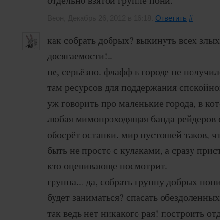
отдельно взятой группе пони.
Веон, Декабрь 26, 2012 в 16:18.
Ответить
#
как собрать добрых? выкинуть всех злых
досягаемости!..
не, серьёзно. флафф в городе не получил
там ресурсов для поддержания спокойно
уж говорить про маленькие города, в ко
любая мимопроходящая банда рейдеров с
обосрёт останки. мир пустошей таков, ч
быть не просто с кулаками, а сразу прис
кто оценивающе посмотрит.
группа... да, собрать группу добрых пон
будет заниматься? спасать обездоленных
так ведь нет никакого рая! построить о