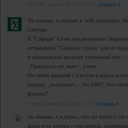
xvc23847, Декабрь 26, 2012 в 17:31.
Ответить
#
Ты знаешь, я хорошо к тебе отношусь. Но
Смотри:
В "Сафари" Селестия разрешает людишка
аттракцион "Саванна страха" для ее под
и сексуальное насилие уточнений нет — 
_Принцесса не знает_ о них.
По твоей вводной Селестия в курсе всего,
парашу _разрешает_. Это FiM? Это тако
фанаты?
Escapist, Декабрь 26, 2012 в 17:53.
Ответить
#
ты знаешь, а я думал, что ты читал С не 
фика есть эпизод с рекламкой, содержан