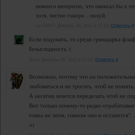
немного интересно, что написал бы в эт
хотя, честно говоря... похуй.
xvc23847, Декабрь 26, 2012 в 17:10.
Ответить
#
Если подумать, то среди гримдарка фла
безысходность :(
Веон, Декабрь 26, 2012 в 17:02.
Ответить
#
Возможно, потому что на положительны
любоваться и не трогать, чтоб не помять.
А негатив хочется переделать чтоб не по
Вот только почему-то редко отрабатывае
говна не лепи, говном оно и останется". 
=)