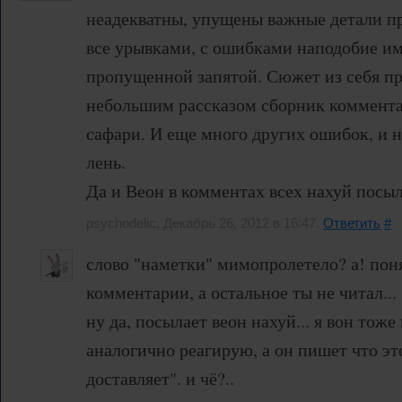
неадекватны, упущены важные детали п
все урывками, с ошибками наподобие им
пропущенной запятой. Сюжет из себя пр
небольшим рассказом сборник коммента
сафари. И еще много других ошибок, и н
лень.
Да и Веон в комментах всех нахуй посыла
psychodelic, Декабрь 26, 2012 в 16:47.
Ответить
#
слово "наметки" мимопролетело? а! поня
комментарии, а остальное ты не читал...
ну да, посылает веон нахуй... я вон тоже
аналогично реагирую, а он пишет что э
доставляет". и чё?..