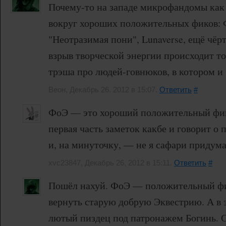
Почему-то на западе микрофандомы как
вокруг хороших положительных фиков: 
"Неотразимая пони", Lunaverse, ещё чёрт
взрыв творческой энергии происходит то
трэша про людей-говнюков, в котором и
Веон, Декабрь 26, 2012 в 15:07.
Ответить
#
ФоЭ — это хороший положительный фик
первая часть заметок какбе и говорит о
и, на минуточку, — не я сафари придумал
xvc23847, Декабрь 26, 2012 в 15:11.
Ответить
#
Пошёл нахуй. ФоЭ — положительный фи
вернуть старую добрую Эквестрию. А в 
лютый пиздец под патронажем Богинь. С