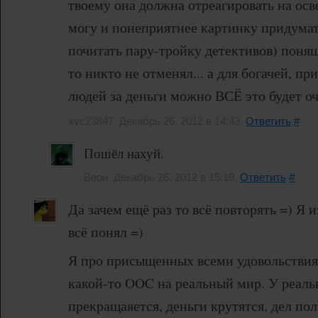
твоему она должна отреагировать на осв
могу и понеприятнее картинку придума
почитать пару-тройку детективов) поня
то никто не отменял... а для богачей, п
людей за деньги можно ВСЁ это будет о
xvc23847, Декабрь 26, 2012 в 14:43.
Ответить
#
Пошёл нахуй.
Веон, Декабрь 26, 2012 в 15:10.
Ответить
#
Да зачем ещё раз то всё повторять =) Я 
всё понял =)
Я про присыщенных всеми удовольствия
какой-то OOC на реальный мир. У реаль
прекращаяется, деньги крутятся, дел по