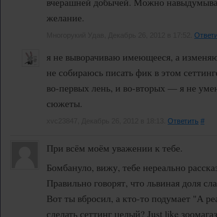
вчерашней добычей. Можно навыдумыват
желание.
Многорукий Удав, Декабрь 26, 2012 в 17:52.
Ответ
я не выворачиваю имеющееся, а изменяю 
не собираюсь писать фик в этом сеттинг
во-первых лень, и во-вторых — я не ум
сюжеты.
xvc23847, Декабрь 26, 2012 в 18:13.
Ответить
#
При всём моём уважении к тебе.
Бомбануло, вижу, тебе нереально расска
Правильно говорят, что львиная доля сл
Вот ты вбросил, а кто-то подумает "А ре
сделать сеттинг целый? Just like зоомага