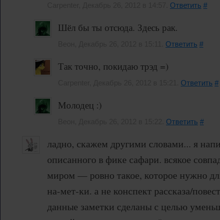
Carpenter, Декабрь 26, 2012 в 14:57.
Ответить
#
Шёл бы ты отсюда. Здесь рак.
Веон, Декабрь 26, 2012 в 15:11.
Ответить
#
Так точно, покидаю трэд =)
Carpenter, Декабрь 26, 2012 в 15:21.
Ответить
#
Молодец :)
Веон, Декабрь 26, 2012 в 15:22.
Ответить
#
ладно, скажем другими словами... я нап
описанного в фике сафари. всякое совп
миром — ровно такое, которое нужно дл
на-мет-ки. а не конспект рассказа/повест
данные заметки сделаны с целью умень