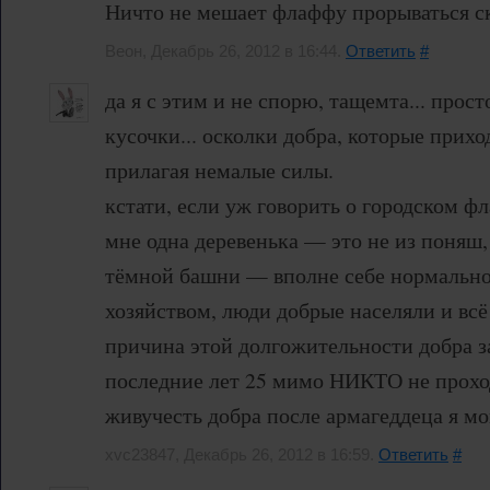
Ничто не мешает флаффу прорываться ск
Веон, Декабрь 26, 2012 в 16:44.
Ответить
#
да я с этим и не спорю, тащемта... прос
кусочки... осколки добра, которые прих
прилагая немалые силы.
кстати, если уж говорить о городском 
мне одна деревенька — это не из поняш,
тёмной башни — вполне себе нормальн
хозяйством, люди добрые населяли и всё 
причина этой долгожительности добра за
последние лет 25 мимо НИКТО не проход
живучесть добра после армагеддеца я мо
xvc23847, Декабрь 26, 2012 в 16:59.
Ответить
#