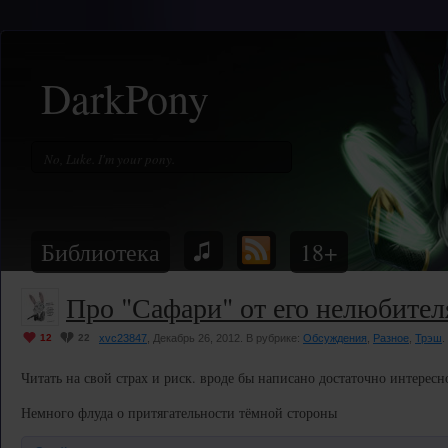
DarkPony
Библиотека
18+
Про "Сафари" от его нелюбител
12
22
xvc23847
, Декабрь 26, 2012. В рубрике:
Обсуждения
,
Разное
,
Трэш
.
Читать на свой страх и риск. вроде бы написано достаточно интересн
Немного флуда о притягательности тёмной стороны