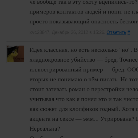
чё вообще так в эту охоту вцепились-то?
примеров контактов людей и пони. не гл
просто показывающий опасность бескон
xvc23847, Декабрь 26, 2012 в 15:26.
Ответить
#
Идея классная, но есть несколько "но". 
хладнокровное убийство — бред. Точне
иллюстрированный пример — бред. OOC
вторых не понимаю о чём писать. Не тот
стоит затевать роман о перестройки чел
учитывая что как я понял это и так чис
как сюжет для клопфиков годный. Хотя 
акцента на сексе — эмм... Утрирована?
Нереальна?