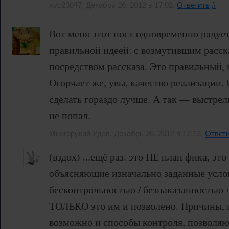
xvc23847, Декабрь 26, 2012 в 17:02.
Ответить
#
Вот меня этот пост одновременно радует
правильной идеей: с возмутившим расск
посредством рассказа. Это правильный,
Огорчает же, увы, качество реализации
сделать гораздо лучше. А так — выстрел
не попал.
Многорукий Удав, Декабрь 26, 2012 в 17:13.
Ответ
(вздох) ...ещё раз. это НЕ план фика, эт
объясняющие изначально заданные усло
бесконтрольностью / безнаказанностью л
ТОЛЬКО это им и позволено. Причины, 
возможно и способы контроля, позволя