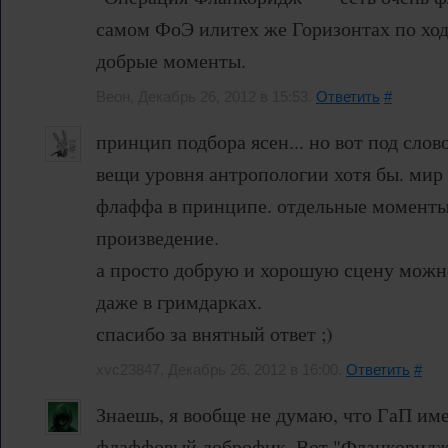
самом ФоЭ илитех же Горизонтах по ход
добрые моменты.
Веон, Декабрь 26, 2012 в 15:53.
Ответить
#
принцип подбора ясен... но вот под сл
вещи уровня антропологии хотя бы. мир
флаффа в принципе. отдельные моменты
произведение.
а просто добрую и хорошую сцену можно
даже в гримдарках.
спасибо за внятный ответ ;)
xvc23847, Декабрь 26, 2012 в 16:00.
Ответить
#
Знаешь, я вообще не думаю, что ГаП име
флаффовый доброфик. Вот "Фланкоридж