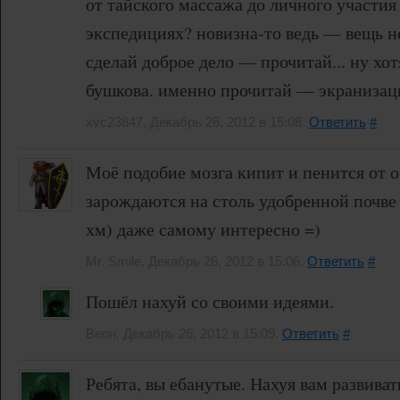
от тайского массажа до личного участия
экспедициях? новизна-то ведь — вещь н
сделай доброе дело — прочитай... ну хо
бушкова. именно прочитай — экранизаци
xvc23847, Декабрь 26, 2012 в 15:08.
Ответить
#
Моё подобие мозга кипит и пенится от о
зарождаются на столь удобренной почве 
хм) даже самому интересно =)
Mr. Smile, Декабрь 26, 2012 в 15:06.
Ответить
#
Пошёл нахуй со своими идеями.
Веон, Декабрь 26, 2012 в 15:09.
Ответить
#
Ребята, вы ебанутые. Нахуя вам развиват