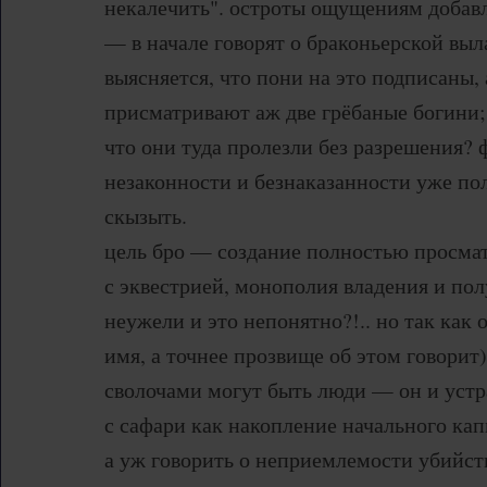
некалечить". остроты ощущениям добавл
— в начале говорят о браконьерской выла
выясняется, что пони на это подписаны,
присматривают аж две грёбаные богини; 
что они туда пролезли без разрешения? ф
незаконности и безнаказанности уже по
скызыть.
цель бро — создание полностью просмат
с эквестрией, монополия владения и по
неужели и это непонятно?!.. но так как
имя, а точнее прозвище об этом говорит)
сволочами могут быть люди — он и устр
с сафари как накопление начального кап
а уж говорить о неприемлемости убийства