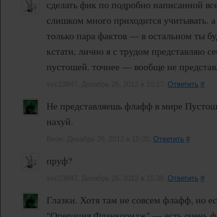
сделать фик по подробно написанной вс
слишком много приходится учитывать. а 
только пара фактов — в остальном ты бу
кстати, лично я с трудом представляю с
пустошей. точнее — вообще не представ
xvc23847, Декабрь 26, 2012 в 15:17.
Ответить
#
Не представляешь флафф в мире Пустош
нахуй.
Веон, Декабрь 26, 2012 в 15:20.
Ответить
#
пруф?
xvc23847, Декабрь 26, 2012 в 15:38.
Ответить
#
Глазки. Хотя там не совсем флафф, но е
"Операция Фланкоридж" — есть очень ф