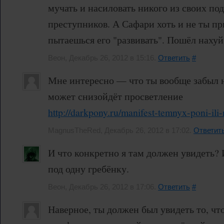
мучать и насиловать никого из своих по
преступников. А Сафари хоть и не ты пр
пытаешься его "развивать". Пошёл нахуй
Веон, Декабрь 26, 2012 в 15:16.
Ответить
#
Мне интересно — что ты вообще забыл н
может снизойдёт просветление
http://darkpony.ru/manifest-temnyx-poni-ili
MagnusTheRed, Декабрь 26, 2012 в 17:02.
Ответит
И что конкретно я там должен увидеть? 
под одну гребёнку.
Веон, Декабрь 26, 2012 в 17:06.
Ответить
#
Наверное, ты должен был увидеть то, чт