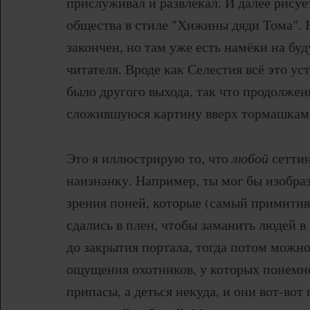
прислуживал и развлекал. И далее рисуе
общества в стиле "Хижины дяди Тома". Н
закончен, но там уже есть намёки на бу
читателя. Вроде как Селестия всё это ус
было другого выхода, так что продолжен
сложившуюся картину вверх тормашкам
Это я иллюстрирую то, что
любой
сеттин
наизнанку. Например, ты мог бы изобраз
зрения поней, которые (самый примити
сдались в плен, чтобы заманить людей в
до закрытия портала, тогда потом можн
ощущения охотников, у которых понемн
припасы, а деться некуда, и они вот-во