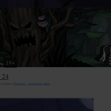
18+
 24
 В рубрике:
Рассказы - отдельные главы
.