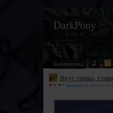
DarkPony
Библиотека
Вкус травы, глава
24
5
Многорукий Удав
, Апрель 10, 2021.