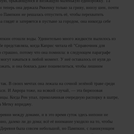
нную, брыкающуюся и визжащую маленькую единорожку. Та
и теперь она держала Ряженку только за гриву, внизу шеи, почти
 но Пампкин не решалась отпустить её, чтобы перехватить
а глядят и затеряется в пустыне за городом, она никогда себе
ампкин отошли воды. Удивительно много жидкости вылилось из
бе представляла, когда Каприс читала ей "Справочник для
страшно, потому что она помнила: в следующем параграфе
могут начаться в любой момент. У неё оставалось от нуля до
рожать, и она боялась даже пошевелиться, чтобы лишним
так. В своих мечтах она лежала на сочной зелёной траве среди
кси. И Аврора тоже, на всякий случай, — эта бирюзовая
ицы. Когда Рен упал, приколачивая очередную распорку в шатре,
а Метку впридачу.
ревни между домами, и в это время суток здесь нипони не
но, далеко ли до дома; всё её внимание уходило на то, чтобы
 Деревня была совсем небольшой, но Пампкин, с паникующим