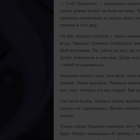
— Э-эй! Помогите! — попыталась покрича
одном домике вокруг не было ни пони. Хо
принялась вылизывать и ласкать своего ж
привела в этот мир.
Он был лазурно-голубым, с тёмно-синими
ягода. Черника! Пампкин улыбнулась: он
Мой вкусняшка. Ну, сейчас на вкус так с
Добро пожаловать в наш мир. Добро пожа
с тобой познакомиться.
Черничка открыл глаза. Они были цвета 
зрачков. Очень красивые. Пампкин начал
нос, уши, очищать его как следует. Как 
Она легла на бок, лицом к своему жеребён
надолго не задерживаясь. Вполне понятн
видело.
Только сейчас Пампкин заметила, что у Ч
будут. Каприс показывала ей таблицу с э