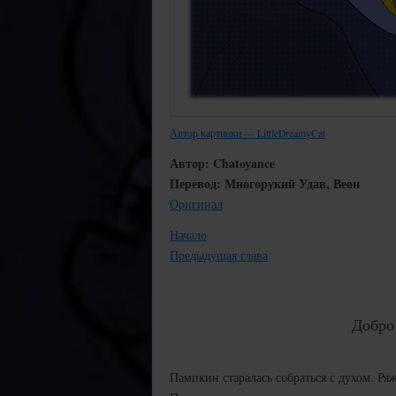
Автор картинки — LittleDreamyCat
Автор: Chatoyance
Перевод: Многорукий Удав, Веон
Оригинал
Начало
Предыдущая глава
Добро
Пампкин старалась собраться с духом. Ряж