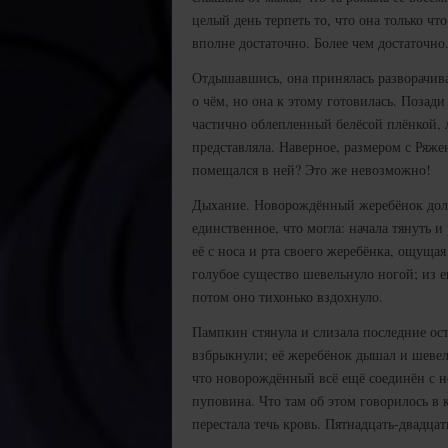
целый день терпеть то, что она только ч
вполне достаточно. Более чем достаточно
Отдышавшись, она принялась разворачива
о чём, но она к этому готовилась. Позад
частично облепленный белёсой плёнкой, л
представляла. Наверное, размером с Ряже
помещался в ней? Это же невозможно!
Дыхание. Новорождённый жеребёнок долж
единственное, что могла: начала тянуть 
её с носа и рта своего жеребёнка, ощуща
голубое существо шевельнуло ногой; из 
потом оно тихонько вздохнуло.
Пампкин стянула и слизала последние ос
взбрыкнули; её жеребёнок дышал и шевели
что новорождённый всё ещё соединён с не
пуповина. Что там об этом говорилось в к
перестала течь кровь. Пятнадцать-двадцать