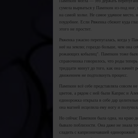
Пампкин могла — это держать перепуга
сумела вырваться у Пампкин из-под ног, 
на самой холке. Не самое удачное место,
поудобнее. Если Ряженка сбежит куда глаз
этого не простит.
Ряженка ужасно перепугалась, когда у П
неё на землю; гораздо больше, чем она се
рожающих кобылиц". Пампкин тоже было 
справочника говорилось, что роды теперь 
тридцати минут до того, как она начнёт 
движением не подтолкнуть процесс.
Пампкин всё себе представляла совсем не 
цветов, а рядом с ней были Каприс и Але
единорожка открыла в себе дар целительн
она магией исцелила ему ногу и получил
Но сейчас Пампкин была одна, на краю де
бывало поблизости. Она даже не знала точ
сладить с капризничавшей единорожкой.