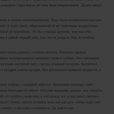
то испытала. Одна мысль об этом была невыносимой. Десяти минут
.
ться к своему новорожденному. Надо было позаботиться ещё кое
и неё, в луже грязи, образованной её же телесными жидкостями,
ежал её жеребёнок. Он был гораздо крупнее, чем она себе
нку в самый первый день, как она её увидела. Как он вообще
ен начать дышать, а плёнка мешала. Пампкин сделала
и рвать полупрозрачную мембрану ртом и зубами. Она слизывала
я на языке жестяной вкус, смутно похожий на кровь. Крохотное
его ноздрей пошли пузыри. Изо рта вытекло немного жидкости, а
татки плёнки с лазурной шёрстки. Крохотные копытца слабо
лся благодаря её заботе. Опустив мордочку дальше, она увидела,
й: от голубого животика к ней между ног и под хвост тянулась
ниге? Точно, просто оставить пока всё как есть, чтобы через неё
 минут, и она сама остановится. Да, как-то так.