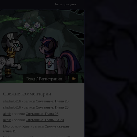
Автор рисунка
Вход / Регистрация
Свежие комментарии
shaihulud16 к записи
Спутанные. Глава 25
shaihulud16 к записи
Спутанные. Глава 25
akelit
к записи
Спутанные. Глава 25
akelit
к записи
Спутанные. Главы 23-24
Многорукий Удав к записи
Сияние скверны,
глава 11