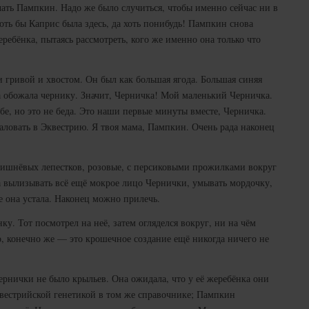
ть Пампкин. Надо же было случиться, чтобы именно сейчас ни в
ть бы Каприс была здесь, да хоть понибудь! Пампкин снова
еребёнка, пытаясь рассмотреть, кого же именно она только что
 гривой и хвостом. Он был как большая ягода. Большая синяя
а обожала чернику. Значит, Черничка! Мой маленький Черничка.
ебе, но это не беда. Это наши первые минуты вместе, Черничка.
ловать в Эквестрию. Я твоя мама, Пампкин. Очень рада наконец
вишнёвых лепестков, розовые, с персиковыми прожилками вокруг
а вылизывать всё ещё мокрое лицо Чернички, умывать мордочку,
же она устала. Наконец можно прилечь.
ку. Тот посмотрел на неё, затем огляделся вокруг, ни на чём
о, конечно же — это крошечное создание ещё никогда ничего не
ернички не было крыльев. Она ожидала, что у её жеребёнка они
квестрийской генетикой в том же справочнике; Пампкин