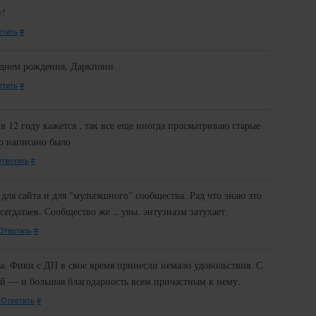
y!
етить
#
С днем рождения, Даркпони
етить
#
12 году кажется , так все еще иногда просматриваю старые
о написано было
тветить
#
 для сайта и для "мультяшного" сообщества. Рад что знаю это
сегдатаев. Сообщество же .. увы. энтузиазм затухает.
Ответить
#
а. Фики с ДП в свое время принесли немало удовольствия. С
ой — и большая благодарность всем причастным к нему.
.
Ответить
#