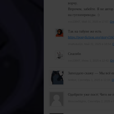
ворчу.
Впрочем, забейте. Я не авто
на гуглопереводы. :)
xvc23847, Май 31, 2025 в 17:57.
От
Так на табуне же есть
https://ponyfiction.org
shaihulud16, Май 31, 2025 в 18:54.
О
Спасибо
xvc23847, Июнь 1, 2025 в 12:42.
От
Запоздало скажу — Мы всё ещ
Antibot, Сентябрь 1, 2025 в 12:10.
О
Одобрите уже пост( Чего не по-л
MoscowNights, Сентябрь 2, 2025 в 