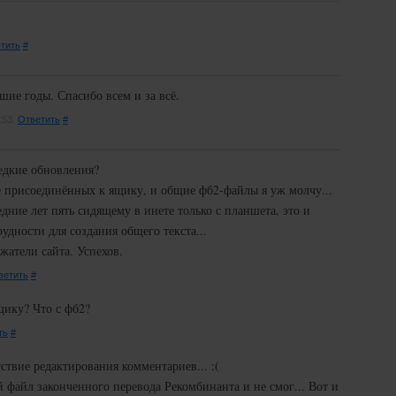
тить
#
шие годы. Спасибо всем и за всё.
:53.
Ответить
#
редкие обновления?
е присоединённых к ящику, и общие фб2-файлы я уж молчу...
едние лет пять сидящему в инете только с планшета, это и
удности для создания общего текста...
ржатели сайта. Успехов.
ветить
#
щику? Что с фб2?
ть
#
ствие редактирования комментариев... :(
 файл законченного перевода Рекомбинанта и не смог... Вот и