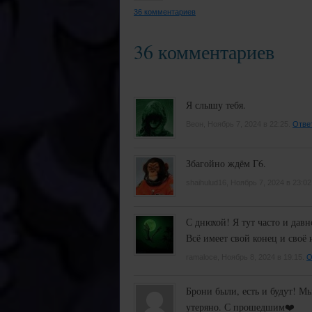
36 комментариев
36 комментариев
Я слышу тебя.
Веон, Ноябрь 7, 2024 в 22:25.
Отве
Збагойно ждём Г6.
shaihulud16, Ноябрь 7, 2024 в 23:02
С днюхой! Я тут часто и давн
Всё имеет свой конец и своё н
ramaloce, Ноябрь 8, 2024 в 19:15.
О
Брони были, есть и будут! Мы
утеряно. С прошедшим❤️