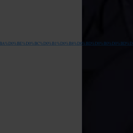
0%D0%B5%D0%BA%D0%BE%D0%BC%D0%B1%D0%B8%D0%BD%D0%B0%D0%BD%D