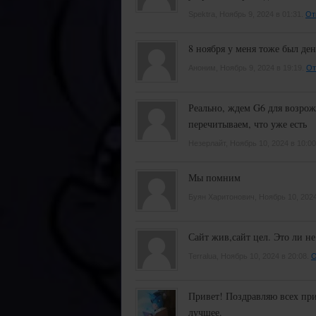
Spektra, Ноябрь 9, 2024 в 01:31.
От
8 ноября у меня тоже был де
Аноним, Ноябрь 9, 2024 в 19:19.
От
Реально, ждем G6 для возрож
перечитываем, что уже есть
Незерлайт, Ноябрь 10, 2024 в 10:0
Мы помним
Буян Харитонович, Ноябрь 10, 2024
Сайт жив,сайт цел. Это ли не
Terralua, Ноябрь 10, 2024 в 20:08.
О
Привет! Поздравляю всех при
лучшее.