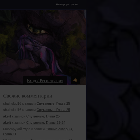
Автор рисунка
Вход / Регистрация
Свежие комментарии
shaihulud16 к записи
Спутанные. Глава 25
shaihulud16 к записи
Спутанные. Глава 25
akelit
к записи
Спутанные. Глава 25
akelit
к записи
Спутанные. Главы 23-24
Многорукий Удав к записи
Сияние скверны,
глава 11