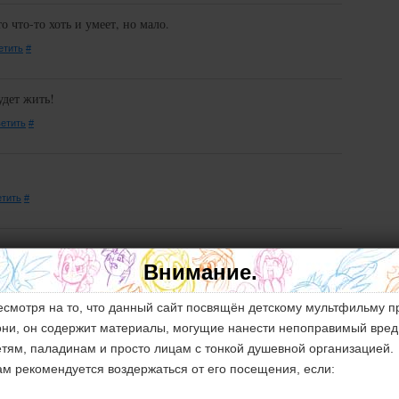
о что-то хоть и умеет, но мало.
етить
#
удет жить!
етить
#
тить
#
Внимание.
ить
#
есмотря на то, что данный сайт посвящён детскому мультфильму п
анемся здесь. Единицы хоть и части целого но порознь.
они, он содержит материалы, могущие нанести непоправимый вред
етям, паладинам и просто лицам с тонкой душевной организацией.
8.
Ответить
#
ам рекомендуется воздержаться от его посещения, если:
о существовании этого места. Дкмално заброшенной т.к