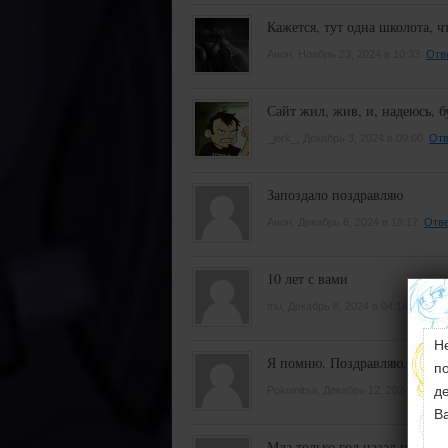
Кажется, тут одна школота, чт
Анон, Ноябрь 23, 2024 в 10:33.
Отв
Сайт жил, жив, и, надеюсь, б
_jerk_, Декабрь 3, 2024 в 09:00.
Отв
Запоздало поздравляю
Анон, Декабрь 6, 2024 в 18:17.
Отве
10 лет с вами
mu, Декабрь 8, 2024 в 04:14.
Ответ
Н
Я помню. Поздравляю. Мы ост
п
д
Pokoinitsa, Декабрь 12, 2024 в 20:1
В
Мда только год назад узнал 