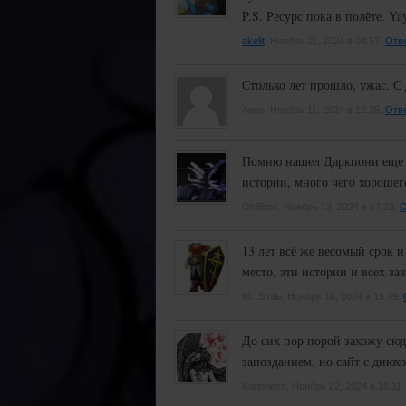
P.S. Ресурс пока в полёте. Ya
akelit
, Ноябрь 11, 2024 в 04:57.
Отв
Столько лет прошло, ужас. 
Анон, Ноябрь 11, 2024 в 12:35.
Отв
Помню нашел Даркпони еще в 
истории, много чего хорошег
OldBros, Ноябрь 13, 2024 в 17:23.
О
13 лет всё же весомый срок и
место, эти истории и всех зав
Mr. Smile, Ноябрь 18, 2024 в 19:49.
До сих пор порой захожу сюд
запозданием, но сайт с днюх
Karinness, Ноябрь 22, 2024 в 16:11