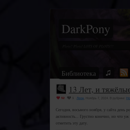
DarkPony
Библиотека
13 Лет, и тяжёлы
52
1
Леон
, Ноябрь 7, 2024. В рубрике:
Но
Сегодня, восьмого ноября, у сайта день 
активность... Грустно конечно, но что уж
отметить эту дату.