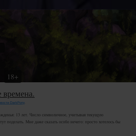
18+
е времена.
вости DarkPony
.
рожденья: 13 лет. Число символичное, учитывая текущую
 тут поделать. Мне даже сказать особо нечего: просто хотелось бы