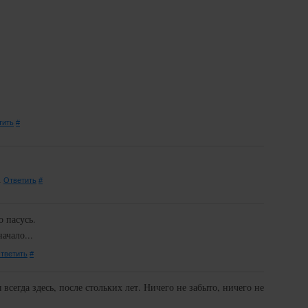
тить
#
.
Ответить
#
о пасусь.
ачало...
тветить
#
 всегда здесь, после стольких лет. Ничего не забыто, ничего не