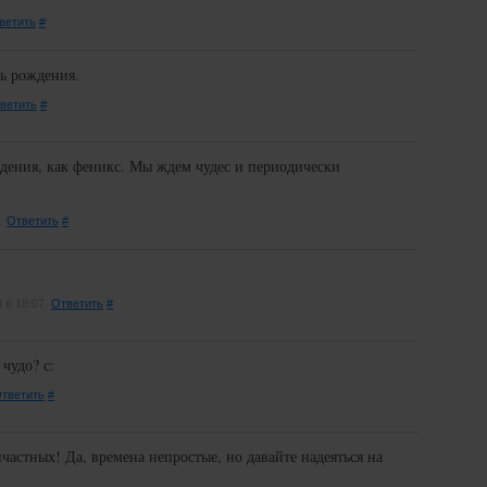
ветить
#
нь рождения.
ветить
#
дения, как феникс. Мы ждем чудес и периодически
0.
Ответить
#
 в 18:07.
Ответить
#
 чудо? с:
тветить
#
частных! Да, времена непростые, но давайте надеяться на