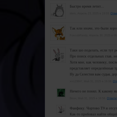
Быстро время летит...
idem, Апрель 23, 2025 в 19:03.
Отве
Так или иначе, это были хоро
FoxcubRandy, Апрель 30, 2025 в 05
Таки шо поделать, если тут 
Про поиск отдельных глав, н
Хотя мне, как человеку, посл
представляет определённые тр
Ну да Селестия вам судья, де
xvc23847, Май 31, 2025 в 16:08.
От
Ничего не понял. К какому я
Веон, Май 31, 2025 в 16:56.
Ответи
Фанфику. Чортово Т9 и отсут
Как-то пробовал найти общий