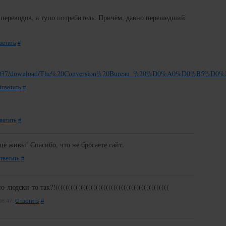
р переводов, а тупо потребитель. Причём, давно перешедший
ветить
#
/story/16037/download/The%20Conversion%20Bureau_%20%D0%A
тветить
#
ветить
#
ё живы! Спасибо, что не бросаете сайт.
тветить
#
юдски-то так?!(((((((((((((((((((((((((((((((((((((((((((((
08:47.
Ответить
#