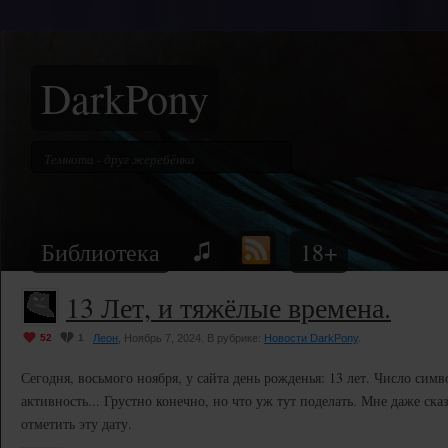
DarkPony
Библиотека
18+
13 Лет, и тяжёлые времена.
52
1
Леон
, Ноябрь 7, 2024. В рубрике:
Новости DarkPony
.
Сегодня, восьмого ноября, у сайта день рожденья: 13 лет. Число си
активность... Грустно конечно, но что уж тут поделать. Мне даже сказ
отметить эту дату.