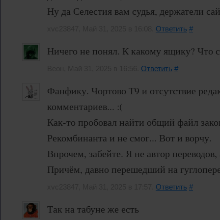
Ну да Селестия вам судья, держатели сай
xvc23847, Май 31, 2025 в 16:08.
Ответить
#
Ничего не понял. К какому ящику? Что 
Веон, Май 31, 2025 в 16:56.
Ответить
#
Фанфику. Чортово Т9 и отсутствие реда
комментариев... :(
Как-то пробовал найти общий файл зако
Рекомбинанта и не смог... Вот и ворчу.
Впрочем, забейте. Я не автор переводов,
Причём, давно перешедший на гуглопере
xvc23847, Май 31, 2025 в 17:57.
Ответить
#
Так на табуне же есть