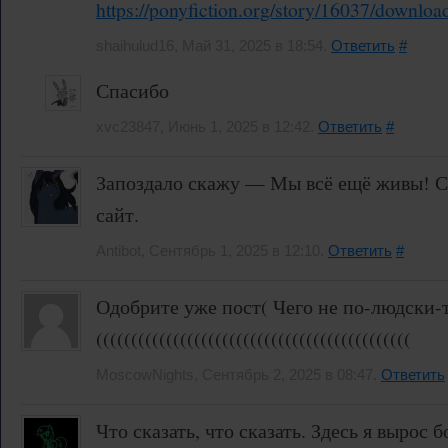
https://ponyfiction.org/story/16
shaihulud16, Май 31, 2025 в 18:54.
Ответить
#
Спасибо
xvc23847, Июнь 1, 2025 в 12:42.
Ответить
#
Запоздало скажу — Мы всё ещё живы! Сп
сайт.
Antibot, Сентябрь 1, 2025 в 12:10.
Ответить
#
Одобрите уже пост( Чего не по-людски-т
(((((((((((((((((((((((((((((((((((((((((((((
MoscowNights, Сентябрь 2, 2025 в 08:47.
Ответить
Что сказать, что сказать. Здесь я вырос 