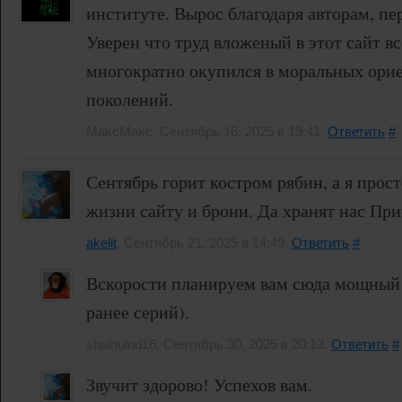
институте. Вырос благодаря авторам, пе
Уверен что труд вложеный в этот сайт 
многократно окупился в моральных ори
поколений.
MakcMakc, Сентябрь 16, 2025 в 19:41.
Ответить
#
Сентябрь горит костром рябин, а я прос
жизни сайту и брони. Да хранят нас Пр
akelit
, Сентябрь 21, 2025 в 14:49.
Ответить
#
Вскорости планируем вам сюда мощный 
ранее серий).
shaihulud16, Сентябрь 30, 2025 в 20:13.
Ответить
#
Звучит здорово! Успехов вам.