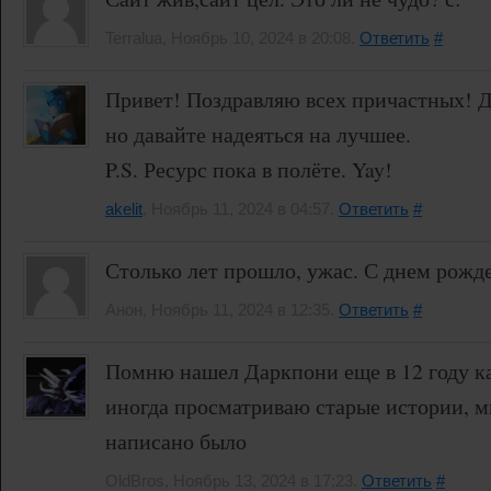
Terralua, Ноябрь 10, 2024 в 20:08.
Ответить
#
Привет! Поздравляю всех причастных! Д
но давайте надеяться на лучшее.
P.S. Ресурс пока в полёте. Yay!
akelit
, Ноябрь 11, 2024 в 04:57.
Ответить
#
Столько лет прошло, ужас. С днем рожд
Анон, Ноябрь 11, 2024 в 12:35.
Ответить
#
Помню нашел Даркпони еще в 12 году ка
иногда просматриваю старые истории, м
написано было
OldBros, Ноябрь 13, 2024 в 17:23.
Ответить
#