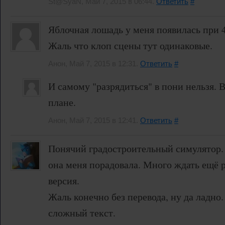
St@SyaN, Май 7, 2015 в 06:44.
Ответить
#
Яблочная лошадь у меня появилась при 
Жаль что клоп сцены тут одинаковые.
Анон, Май 7, 2015 в 12:31.
Ответить
#
И самому "разрядиться" в пони нельзя. 
плане.
Анон, Май 7, 2015 в 12:41.
Ответить
#
Понячий градостроительный симулятор. 
она меня порадовала. Много ждать ещё р
версия.
Жаль конечно без перевода, ну да ладно.
сложный текст.