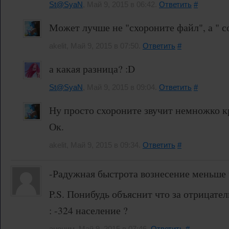
St@SyaN
, Май 9, 2015 в 06:42.
Ответить
#
Может лучше не "схороните файл", а " 
akelit, Май 9, 2015 в 07:50.
Ответить
#
а какая разница? :D
St@SyaN
, Май 9, 2015 в 09:04.
Ответить
#
Ну просто схороните звучит немножко кри
Ок.
akelit, Май 9, 2015 в 09:34.
Ответить
#
-Радужная быстрота вознесение меньше 
P.S. Понибудь объяснит что за отрицате
: -324 население ?
аноним, Май 9, 2015 в 07:46.
Ответить
#