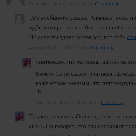
Pochtalion, Май 7, 2015 в 04:34.
Ответить
#
Там вообще-то ссылка "Скачать" есть, пра
идёт (интересно, что бы сказал mittsies н
Но если ты вдруг не увидел, вот тебе
ссы
Аноним, Май 7, 2015 в 06:43.
Ответить
#
>интересно, что бы сказал mittsies на это
Ничего бы не сказал, оригинал размещ
количеством рекламы, что пятисекундн
:D
St@SyaN, Май 7, 2015 в 06:46.
Ответить
#
Тыкаешь скачать. Она открывается в по
ctrl+s. Но говорят, что так сохраняет пло