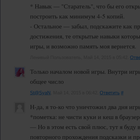
* Навык — "Старатель", что бы его отк
построить как минимум 4-5 копий.
- Остальное — забыл, подскажите как п
достижения, те открытые навыки которы
игры, и возможно память моя вернется.
Ленивый Пользователь, Май 14, 2015 в 05:42.
Отве
Только началом новой игры. Внутри игр
общее число
St@SyaN
, Май 14, 2015 в 06:42.
Ответить
#
Н-да, я то-ко что уничтожил два дня игр
*пометка: не чисти куки и кеш в браузере*
— Но в этом есть свой плюс, тут я буду 
повторного прохождения подсказки и про