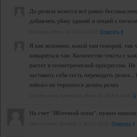
До релиза возится всё равно бессмыслен
добавлять уйму зданий и опций с пегас
Mastaday, Июль 10, 2015 в 23:12.
Ответить
#
Я как вспомню, какой там геморой, так 
ковыряться там. Количество текста с ка
растет в геометрической прогрессии. Не
заставить себя сесть переводить релиз...
mittsies не торопится делать релиз
Стасяну лень логиницца, Июль 19, 2015 в 14:46.
О
На счет "Яблочной пони", нужно накопи
Просто некит, Октябрь 5, 2015 в 10:37.
Ответить
#