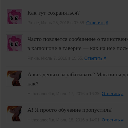
Как тут сохраняться?
Pinkie, Июнь 25, 2016 в 07:58.
Ответить
#
Часто повляется сообщение о таинствен
в капюшоне в таверне — как на нее пос
Pinkie, Июль 7, 2016 в 19:55.
Ответить
#
А как деньги зарабатывать? Магазины да
как?
Hithedanceflur, Июль 17, 2016 в 16:39.
Ответить
#
А! Я просто обучение пропустила!
Hithedanceflur, Июль 18, 2016 в 14:01.
Ответить
#