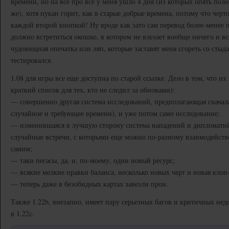
времени, но на все про все у меня ушло 4 дня (из которых опять поло
же), хотя пукан горит, как в старые добрые времена, потому что черт
каждой второй кнопкой! Ну вроде как зато сам перевод более-менее п
должно встретиться окошко, в котором не влезает вообще ничего и вс
чудовищная опечатка или ляп, которые заставят меня сгореть со стыда
тестировался.
1.08 для игры все еще доступна по старой ссылке. Дело в том, что их 
краткий список для тех, кто не следил за обновами):
— совершенно другая система исследований, предполагающая сначал
случайное и требующее времени), и уже потом само исследование;
— изменившаяся в лучшую сторону система нападений и дипломатий,
случайные встречи, с которыми еще можно по-разному взаимодейство
самим;
— таки пегасы, да, и, по-моему, один новый ресурс;
— всякие мелкие правки баланса, несколько новых черт и новая клоп
— теперь даже в безобидных картах завезли прон.
Также 1.22b, внезапно, имеет пару серьезных багов и критичных недо
в 1.22c.