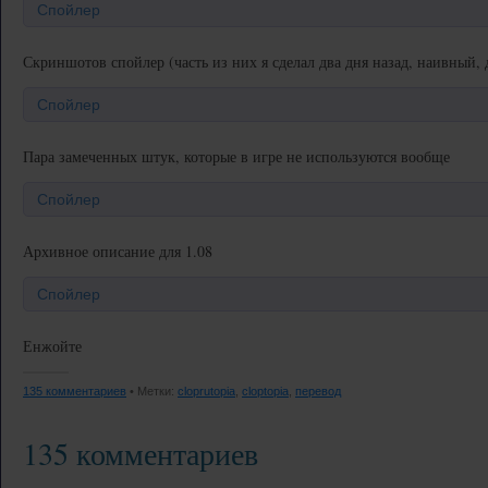
Спойлер
Скриншотов спойлер (часть из них я сделал два дня назад, наивный, 
Спойлер
Пара замеченных штук, которые в игре не используются вообще
Спойлер
Архивное описание для 1.08
Спойлер
Енжойте
135 комментариев
• Метки:
cloprutopia
,
cloptopia
,
перевод
135 комментариев