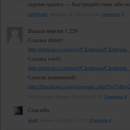
(кроме одного — быстродействия, ибо на
St@SyaN
, Февраль 26, 2016 в 14:08.
Ответить
#
Вышла версия 1.22b
Ссылка (html):
http://mittsies.com/swf/Cloptopia/Cloptopia
Ссылка (swf):
http://mittsies.com/swf/Cloptopia/Cloptopia
Список изменений:
http://tiarahost.com/viewtopic.php?f=15&t=
NoNickname, Апрель 28, 2016 в 17:25.
Ответить
#
Спасибо.
akelit
, Апрель 28, 2016 в 17:54.
Ответить
#