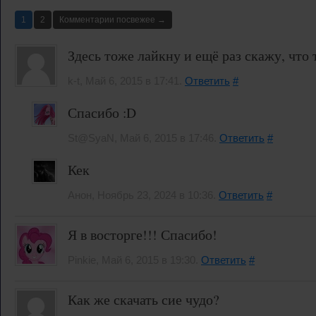
1
2
Комментарии посвежее →
Здесь тоже лайкну и ещё раз скажу, что
k-t, Май 6, 2015 в 17:41.
Ответить
#
Спасибо :D
St@SyaN, Май 6, 2015 в 17:46.
Ответить
#
Кек
Анон, Ноябрь 23, 2024 в 10:36.
Ответить
#
Я в восторге!!! Спасибо!
Pinkie, Май 6, 2015 в 19:30.
Ответить
#
Как же скачать сие чудо?