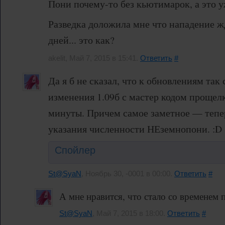
Пони почему-то без кьютимарок, а это уж
Разведка доложила мне что нападение жд
дней... это как?
akelit, Май 7, 2015 в 15:41.
Ответить
#
Да я б не сказал, что к обновлениям так
изменения 1.09б с мастер кодом прощел
минуты. Причем самое заметное — тепе
указания численности НЕземнопони. :D
Спойлер
St@SyaN
, Ноябрь 30, -0001 в 00:00.
Ответить
#
А мне нравится, что стало со временем
St@SyaN
, Май 7, 2015 в 18:00.
Ответить
#