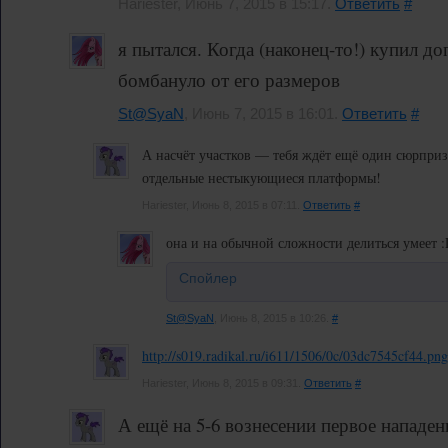
Hariester, Июнь 7, 2015 в 15:17.
Ответить
#
я пытался. Когда (наконец-то!) купил д
бомбануло от его размеров
St@SyaN
, Июнь 7, 2015 в 16:01.
Ответить
#
А насчёт участков — тебя ждёт ещё один сюрприз,
отдельные нестыкующиеся платформы!
Hariester, Июнь 8, 2015 в 07:11.
Ответить
#
она и на обычной сложности делиться умеет 
Спойлер
St@SyaN
, Июнь 8, 2015 в 10:26.
#
http://s019.radikal.ru/i611/1506/0c/03dc7545cf44.png
Hariester, Июнь 8, 2015 в 09:31.
Ответить
#
А ещё на 5-6 вознесении первое нападен