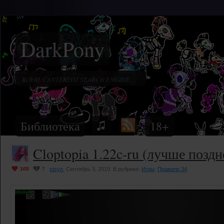
DarkPony
Библиотека
18+
Cloptopia 1.22c-ru (лучше поздн
105
7
stsyn
, Сентябрь 3, 2019. В рубрике:
Игры
,
Правило 34
.