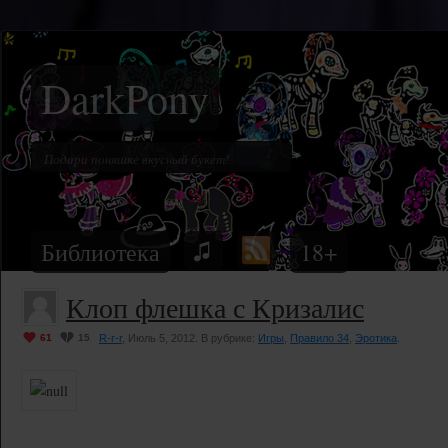
DarkPony
Библиотека
18+
Клоп флешка с Кризалис
61
15
R-r-r
, Июль 5, 2012. В рубрике:
Игры
,
Правило 34
,
Эротика
.