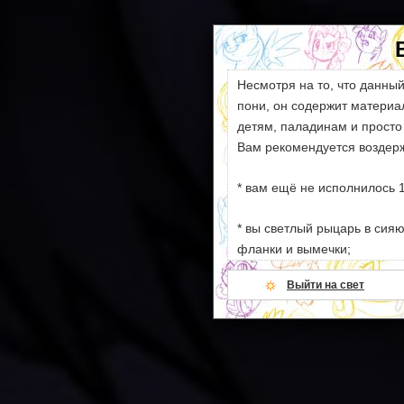
Несмотря на то, что данны
пони, он содержит матери
детям, паладинам и просто
Вам рекомендуется воздерж
* вам ещё не исполнилось 1
* вы светлый рыцарь в сия
фланки и вымечки;
Выйти на свет
* ваши моральные устои сл
намёков на секс и насилие;
* всё вышеперечисленное.
Если же ваша душевная кон