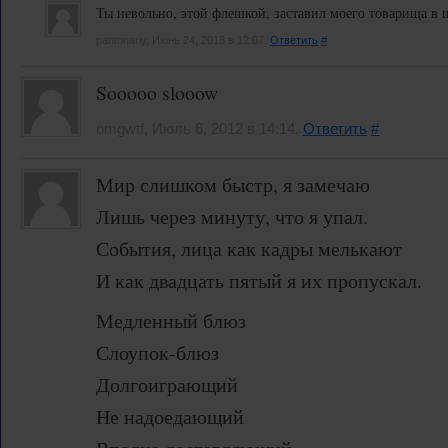
Ты невольно, этой флешкой, заставил моего товарища в 
pantonariy, Июнь 24, 2013 в 12:07.
Ответить
#
Sooooo slooow
omgwtf, Июль 6, 2012 в 14:14.
Ответить
#
Мир слишком быстр, я замечаю
Лишь через минуту, что я упал.
События, лица как кадры мелькают
И как двадцать пятый я их пропускал.
Медленный блюз
Слоупок-блюз
Долгоиграющий
Не надоедающий