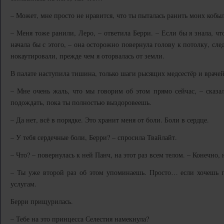
– Может, мне просто не нравится, что ты пыталась ранить моих кобыл
– Меня тоже ранили, Леро, – ответила Берри. – Если бы я знала, что
начала бы с этого, – она осторожно повернула голову к потолку, сле
нокаутировали, прежде чем я оторвалась от земли.
В палате наступила тишина, только шаги рысящих медсестёр и врачей
– Мне очень жаль, что мы говорим об этом прямо сейчас, – сказа
подождать, пока ты полностью выздоровеешь.
– Да нет, всё в порядке. Это хранит меня от боли. Боли в сердце.
– У тебя сердечные боли, Берри? – спросила Твайлайт.
– Что? – повернулась к ней Панч, на этот раз всем телом. – Конечно, 
– Ты уже второй раз об этом упоминаешь. Просто… если хочешь по
услугам.
Берри прищурилась.
– Тебе на это принцесса Селестия намекнула?