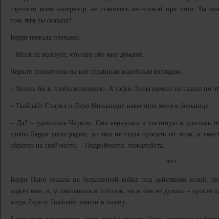
глупости всем наперекор, не становясь несносной при этом. Ты зн
что
том,
ты сказала?
Берри пожала плечами:
– Меня не волнует, что они обо мне думают.
Черили посмотрела на неё странным жалобным взглядом.
– Хотела бы я, чтобы волновало. А табун Лиры ничего не сказал по э
– Твайлайт Спаркл и Леро Михалидис навестили меня в больнице.
– Да? – удивилась Черили. Она вернулась в гостиную и улеглась о
чтобы Берри легла рядом, но она не стала просить об этом, и вмест
обратно на своё место. – Подробности, пожалуйста.
***
Берри Панч лежала на больничной койке под действием зелий, п
корсет шее, и, уставившись в потолок, ни о чём не думала – просто
когда Леро и Твайлайт вошли в палату.
Берри чуть повернулась, лишь чтобы увидеть Леро, несущего на бол