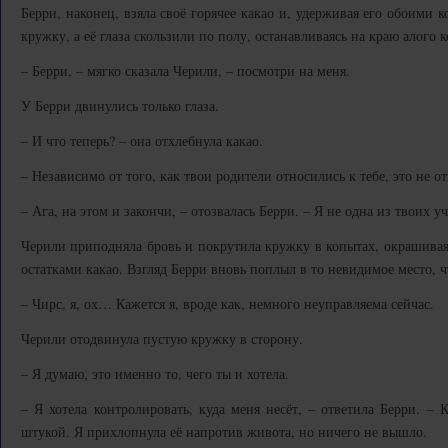
Берри, наконец, взяла своё горячее какао и, удерживая его обоими 
кружку, а её глаза скользили по полу, останавливаясь на краю алого к
– Берри, – мягко сказала Черили, – посмотри на меня.
У Берри двинулись только глаза.
– И что теперь? – она отхлебнула какао.
– Независимо от того, как твои родители относились к тебе, это не 
– Ага, на этом и закончи, – отозвалась Берри. – Я не одна из твоих у
Черили приподняла бровь и покрутила кружку в копытах, окрашивая
остатками какао. Взгляд Берри вновь поплыл в то невидимое место, ч
– Чирс, я, ох… Кажется я, вроде как, немного неуправляема сейчас.
Черили отодвинула пустую кружку в сторону.
– Я думаю, это именно то, чего ты и хотела.
– Я хотела контролировать, куда меня несёт, – ответила Берри. – К
штукой. Я прихлопнула её напротив живота, но ничего не вышло.