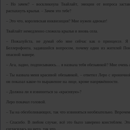
– Но зачем? – воскликнула Твайлайт, эмоции от вопроса застав
распахнуть крылья. – Зачем это тебе?
– Это что, королевская инквизиция? Мне нужен адвокат!
Твайлайт немедленно сложила крылья и вновь села.
– Пожалуйста, не думай обо мне сейчас как о принцессе. Я 
Беллерофонта, задавшийся вопросом, почему один из жителей Пон
опасной манере.
– Ага, ладно, подписываюсь… я назвала тебя обезьянкой? Мне очень 
– Ты назвала меня красивой обезьянкой, – ответил Леро с ироничной
он показал какое-то выражение на лице, кроме напряжённости.
– Должна ли я извиниться за «красивую»?
Леро покачал головой.
– Ты на обезболивающих, так что извиняться необязательно. Впроче
– Спасибо. В любом случае, всё это было заверено констеблем. Э
согласилась на него, так что…