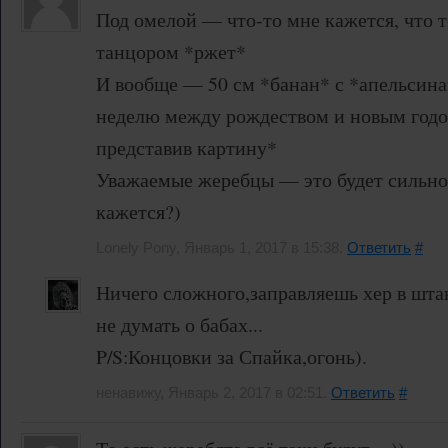
Под омелой — что-то мне кажется, что т
танцором *ржет*
И вообще — 50 см *банан* с *апельсина
неделю между рождеством и новым годом
представив картину*
Уважаемые жеребцы — это будет сильно
кажется?)
Lonely Pony, Январь 1, 2017 в 15:38.
Ответить
#
Ничего сложного,заправляешь хер в шта
не думать о бабах...
P/S:Концовки за Спайка,огонь).
ненавижу, Январь 2, 2017 в 02:51.
Ответить
#