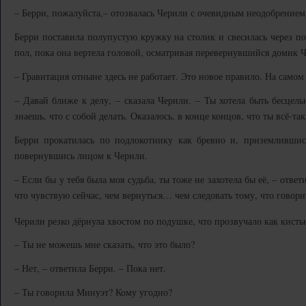
– Берри, пожалуйста,– отозвалась Черили с очевидным неодобрением 
Берри поставила полупустую кружку на столик и свесилась через по
пол, пока она вертела головой, осматривая перевернувшийся домик Ч
– Гравитация отныне здесь не работает. Это новое правило. На самом 
– Давай ближе к делу, – сказала Черили. – Ты хотела быть бесцель
знаешь, что с собой делать. Оказалось, в конце концов, что ты всё-та
Берри прокатилась по подлокотнику как бревно и, приземлившись
повернувшись лицом к Черили.
– Если бы у тебя была моя судьба, ты тоже не захотела бы её, – ответ
что чувствую сейчас, чем вернуться… чем следовать тому, что говор
Черили резко дёрнула хвостом по подушке, что прозвучало как кист
– Ты не можешь мне сказать, что это было?
– Нет, – ответила Берри. – Пока нет.
– Ты говорила Минуэт? Кому угодно?