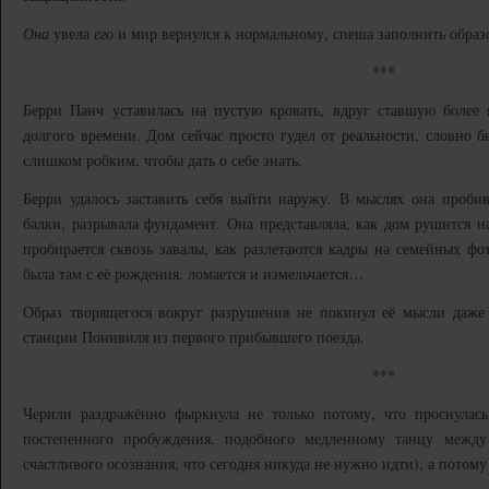
Она
увела
его
и мир вернулся к нормальному, спеша заполнить образ
***
Берри Панч уставилась на пустую кровать, вдруг ставшую более 
долгого времени. Дом сейчас просто гудел от реальности, словно 
слишком робким, чтобы дать о себе знать.
Берри удалось заставить себя выйти наружу. В мыслях она пробив
балки, разрывала фундамент. Она представляла, как дом рушится н
пробирается сквозь завалы, как разлетаются кадры на семейных фот
была там с её рождения, ломается и измельчается…
Образ творящегося вокруг разрушения не покинул её мысли даже
станции Понивиля из первого прибывшего поезда.
***
Черили раздражённо фыркнула не только потому, что проснулась
постепенного пробуждения, подобного медленному танцу между
счастливого осознания, что сегодня никуда не нужно идти), а потому 