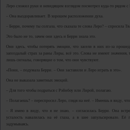
Леро сложил руки и невидящим взглядом посмотрел куда-то рядом с 
– Она выздоравливает. В хорошем расположении духа.
– Берри, почему ты солгала, что сказала те слова Леро? – спросила Тв
Это было не то, зачем они здесь и Берри знала это.
Они здесь, чтобы потерять эмоции, что засели в них из-за прошед
запоздалый страх за раны Лиры, всё это. Слова не имеют значения, 
лишь сигналы, говорящие о том, что они чувствуют.
«Пони, – подумала Берри. – Они заставили и Леро играть в это».
Она не выказала заметных эмоций.
– Для того чтобы подраться с Рэйнбоу или Лирой, полагаю.
– Полагаешь? – переспросил Леро, глядя на неё. – Имеешь в виду, чт
– Я имею в виду, что я не знаю, – согласилась Берри. Она встре
усталость навалилась на её глаза, а в шее запульсировало. Её 
задумываясь.