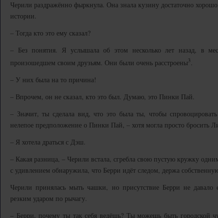
Черили раздражённо фыркнула. Она знала кузину достаточно хорошо,
истории.
– Тогда кто это ему сказал?
– Без понятия. Я услышала об этом несколько лет назад, в мес
3
произошедшем своим друзьям. Они были очень расстроены
.
– У них была на то причина!
– Впрочем, он не сказал, кто это был. Думаю, это Пинки Пай.
– Значит, ты сделала вид, что это была ты, чтобы спровоцировать
нелепое предположение о Пинки Пай, – хотя могла просто бросить Л
– Я хотела драться с Дэш.
– Какая разница, – Черили встала, сгребла свою пустую кружку одни
с удивлением обнаружила, что Берри идёт следом, держа собственну
Черили принялась мыть чашки, но присутствие Берри не давало 
резким ударом по рычагу.
– Берри, почему ты так себя ведёшь? Ты можешь быть городской ч