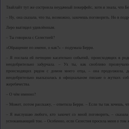
Твайлайт тут же состроила неудачный покерфейс, хотя и знала, что Б
– Ну, она сказала, что ты, возможно, захочешь поговорить. Но в подр
Леро выглядел удивлённым.
– Ты говорила с Селестией?
«Обращение по имени, о как?» – подумала Берри.
– Я послала ей петицию касательно событий, происходящих в род
неодобрительно забурчала. – Ух ты, как снобливо прозвуча
происходящих рядом с домом моего отца, – она продолжила, д
неодобрительно высказалась в официальном письме о жутких соб
жеребячества.
– О чём именно?
– Может, потом расскажу, – ответила Берри. – Если ты так хочешь, ч
– Я выслушаю любого, кто захочет со мной поговорить, – сказала
успокаивающий тон. – Особенно, если Селестия просила меня о том 