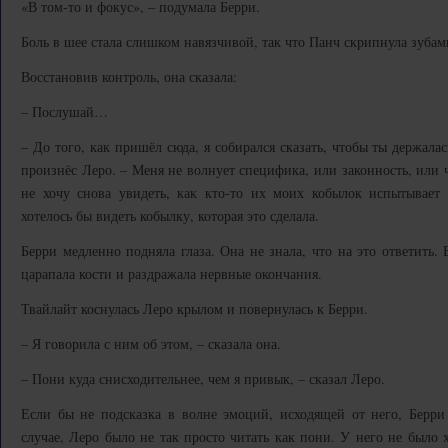
«В том-то и фокус», – подумала Берри.
Боль в шее стала слишком навязчивой, так что Панч скрипнула зубам
Восстановив контроль, она сказала:
– Послушай…
– До того, как пришёл сюда, я собирался сказать, чтобы ты держала
произнёс Леро. – Меня не волнует специфика, или законность, или 
не хочу снова увидеть, как кто-то их моих кобылок испытывает
хотелось бы видеть кобылку, которая это сделала.
Берри медленно подняла глаза. Она не знала, что на это ответить. 
царапала кости и раздражала нервные окончания.
Твайлайт коснулась Леро крылом и повернулась к Берри.
– Я говорила с ним об этом, – сказала она.
– Пони куда снисходительнее, чем я привык, – сказал Леро.
Если бы не подсказка в волне эмоций, исходящей от него, Берри
случае, Леро было не так просто читать как пони. У него не было 