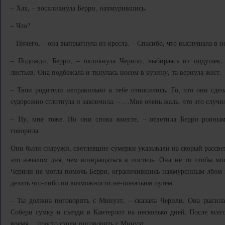
– Хах, – воскликнула Берри, нахмурившись.
– Что?
– Ничего, – она выпрыгнула из кресла. – Спасибо, что выслушала в н
– Подожди, Берри, – окликнула Черили, выбираясь из подушек, 
листьев. Она подбежала и ткнулась носом в кузину, та вернула жест.
– Твои родители неправильно к тебе относились. То, что они сде
судорожно сглотнула и закончила. – …Мне очень жаль, что это случи
– Ну, мне тоже. Но они снова вместе, – ответила Берри ровным 
говорила.
Они были снаружи, светлевшие сумерки указывали на скорый рассвет
это началом дня, чем возвращаться в постель. Она не то чтобы мо
Черили не могла помочь Берри, ограничившись нахмуренным лбом в
делать что-либо по возможности не-понячьим путём.
– Ты должна поговорить с Минуэт, – сказала Черили. Она рысил
Собери сумку и съезди в Кантерлот на несколько дней. После всего
время… просто сходи поговорить с Минуэт.