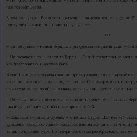
чём говорит Берри.
Затем они ушли. Возможно, сказали напоследок что-то ещё, но Б
притуплённых чувств и ничего не услышала.
***
– Ты говоришь, – начала Черили, в раздражении прижав уши, – они з
– Не похоже на то, – ответила Берри. – Они беспокоились за меня, 
как предполагаю, и должно быть.
Берри Панч рассказывала свою историю, развалившись в кресле вверх
а задние ноги скрещены на подголовнике. Она выпрямилась и погруз
свою кузину, неспособная помочь, могущая лишь думать о том, как ст
– Они были больше обеспокоены своими проблемами, – сказала Черил
самое лучшее время, чтобы поговорить с тобой.
– Взыграли эмоции, я думаю, – ответила Берри. Для неё это оказ
удивлена, насколько тошно оказалось извиняться за то, за что, по
тогда, по крайней мере. Но теперь она с этим разобралась; опять же