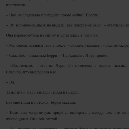
проглотила.
– Нам не следовало приходить прямо сейчас. Прости!
– Эт’ нормально, вы ж не видели, как плохо мне было, – ответила Бе
Она перевернулась на спину и уставилась в потолок.
– Мы сейчас оставим тебя в покое, – сказала Твайлайт. – Желаю ско
– Спасибо, – выдавила Берри. – Передавайте Лире привет.
– Обязательно, – ответил Леро. Он помедлил в дверях, пытаясь
Спасибо, что выслушала нас.
– Эй.
Твайлайт и Леро замерли, глядя на Берри.
Всё ещё глядя в потолок, Берри сказала:
– Если вам когда-нибудь придётся выбирать… между тем, что вели
желаю удачи. Они оба отстой.
– Ну, спасибо за напутствие, – ответил Леро; в его голосе было чт