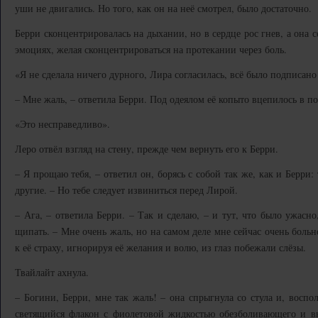
уши не двигались. Но того, как он на неё смотрел, было достаточно.
Берри сконцентрировалась на дыхании, но в сердце рос гнев, а она 
эмоциях, желая сконцентрироваться на протекании через боль.
«Я не сделала ничего дурного, Лира согласилась, всё было подписано
– Мне жаль, – ответила Берри. Под одеялом её копыто вцепилось в п
«Это несправедливо».
Леро отвёл взгляд на стену, прежде чем вернуть его к Берри.
– Я прощаю тебя, – ответил он, борясь с собой так же, как и Берри
другие. – Но тебе следует извиниться перед Лирой.
– Ага, – ответила Берри. – Так и сделаю, – и тут, что было ужасно
щипать. – Мне очень жаль, но на самом деле мне сейчас очень больн
к её страху, игнорируя её желания и волю, из глаз побежали слёзы.
Твайлайт ахнула.
– Богини, Берри, мне так жаль! – она спрыгнула со стула и, воспо
светящийся флакон с фиолетовой жидкостью обезболивающего и вы