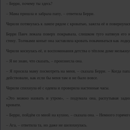
– Берри, почему ты здесь?
– Мама пришла и забрала папу, – ответила Берри.
Черили потянулась к лампе рядом с кроватью, зажгла её и повернулас
Берри Панч лежала поверх покрывала, слишком туго натянув его 
стену. Толчками копыт она заставляла кровать покачиваться как лодку
Черили коснулась её, и воспоминания детства о тёплом доме мелькну
– Я не знаю, что сказать, – произнесла она.
– Я просила маму посмотреть на меня, – сказала Берри. – Когда пап
действовали, как если бы меня там и не было вовсе.
Черили спихнула её с одеяла и проверила настенные часы.
«Это можно назвать и утром», – подумала она, распутывая задн
кровати.
– Берри, пойдём со мной на кухню, – сказала она. – Немного горячего
– Ага, – ответила та, но даже не шелохнулась.