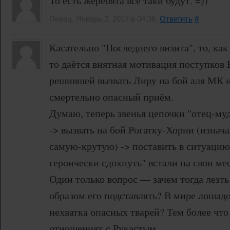
То есть жеребята всё таки будут. =))
Певец, Январь 2, 2017 в 04:36.
Ответить
#
Касательно "Последнего визита", то, как
то даётся внятная мотивация поступко
решившей вызвать Лиру на бой аля МК 
смертельно опасный приём.
Думаю, теперь звенья цепочки "отец-муд
-> вызвать на бой Рогатку-Хорни (изнач
самую-крутую) -> поставить в ситуацию 
героически сдохнуть" встали на свои мес
Один только вопрос — зачем тогда лезть
образом его подставлять? В мире лошад
нехватка опасных тварей? Тем более что
отношениях с Рукастым.