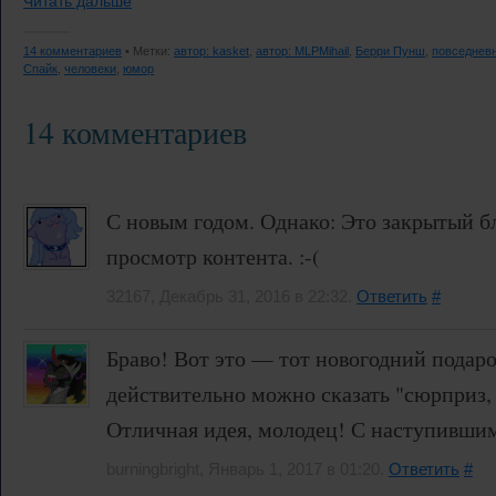
Читать дальше
14 комментариев
• Метки:
автор: kasket
,
автор: MLPMihail
,
Берри Пунш
,
повседнев
Спайк
,
человеки
,
юмор
14 комментариев
С новым годом. Однако: Это закрытый бло
просмотр контента. :-(
32167, Декабрь 31, 2016 в 22:32.
Ответить
#
Браво! Вот это — тот новогодний подаро
действительно можно сказать "сюрприз, 
Отличная идея, молодец! С наступивши
burningbright, Январь 1, 2017 в 01:20.
Ответить
#