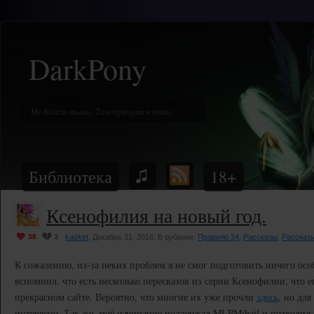
DarkPony
Библиотека
18+
Ксенофилия на новый год.
38
2
kasket
, Декабрь 31, 2016. В рубрике:
Правило 34
,
Рассказы
,
Рассказы
К сожалению, из-за неких проблем я не смог подготовить ничего осо
вспомнил, что есть несколько пересказов из серии Ксенофилии, что 
прекрасном сайте. Вероятно, что многие их уже прочли
здесь
, но для
интересно. Так же, моё начинание поддержал MLPMihail и позволил 