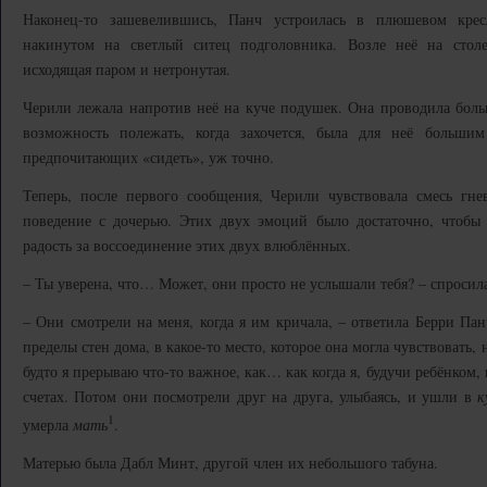
Наконец-то зашевелившись, Панч устроилась в плюшевом кре
накинутом на светлый ситец подголовника. Возле неё на столе
исходящая паром и нетронутая.
Черили лежала напротив неё на куче подушек. Она проводила больш
возможность полежать, когда захочется, была для неё больши
предпочитающих «сидеть», уж точно.
Теперь, после первого сообщения, Черили чувствовала смесь гн
поведение с дочерью. Этих двух эмоций было достаточно, чтобы
радость за воссоединение этих двух влюблённых.
– Ты уверена, что… Может, они просто не услышали тебя? – спросил
– Они смотрели на меня, когда я им кричала, – ответила Берри Панч
пределы стен дома, в какое-то место, которое она могла чувствовать, 
будто я прерываю что-то важное, как… как когда я, будучи ребёнком,
счетах. Потом они посмотрели друг на друга, улыбаясь, и ушли в
к
1
умерла
мать
.
Матерью была Дабл Минт, другой член их небольшого табуна.