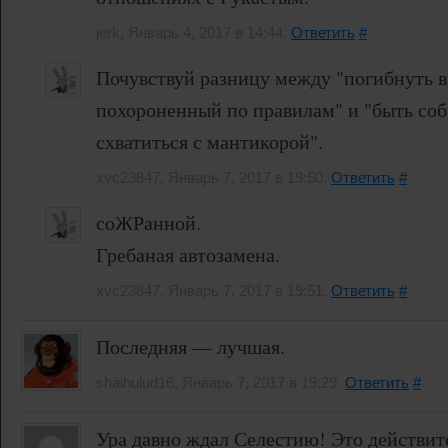
jerk, Январь 4, 2017 в 14:44.
Ответить
#
Почувствуй разницу между "погибнуть в
похороненный по правилам" и "быть соб
схватиться с мантикорой".
xvc23847, Январь 7, 2017 в 19:50.
Ответить
#
соЖРанной.
Гребаная автозамена.
xvc23847, Январь 7, 2017 в 19:51.
Ответить
#
Последняя — лучшая.
shaihulud16, Январь 7, 2017 в 19:29.
Ответить
#
Ура давно ждал Селестию! Это действи