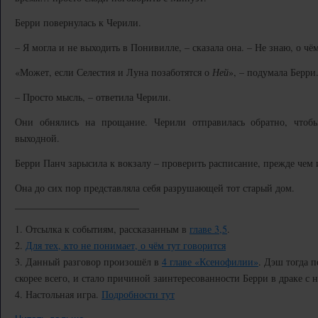
Берри повернулась к Черили.
– Я могла и не выходить в Понивилле, – сказала она. – Не знаю, о чё
«Может, если Селестия и Луна позаботятся о
Ней
», – подумала Берри
– Просто мысль, – ответила Черили.
Они обнялись на прощание. Черили отправилась обратно, чтоб
выходной.
Берри Панч зарысила к вокзалу – проверить расписание, прежде чем
Она до сих пор представляла себя разрушающей тот старый дом.
_________________________
1. Отсылка к событиям, рассказанным в
главе 3,5
.
2.
Для тех, кто не понимает, о чём тут говорится
3. Данный разговор произошёл в
4 главе «Ксенофилии»
. Дэш тогда п
скорее всего, и стало причиной заинтересованности Берри в драке с н
4. Настольная игра.
Подробности тут