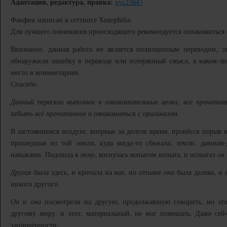
Адаптация, редактура, правка:
xvc23847
Фанфик написан в сеттинге Xenophilia.
Для лучшего понимания происходящего рекомендуется ознакомиться
Внимание, данная работа не является полноценным переводом, э
обнаружили ошибку в переводе или потерянный смысл, в каком-либ
место в комментариях.
Спасибо.
Данный пересказ выполнен в ознакомительных целях, все прочита
забыть всё прочитанное и ознакомиться с оригиналом.
В застоявшемся воздухе, впервые за долгое время, пронёсся порыв 
пришедшая из той земли, куда когда-то сбежала; земли, давным
навыками. Подошла к
нему
, коснулась копытом копыта, и испытал
он
Другая
была здесь, и кричала на
них
, но отныне
она
была далеко, и 
никого другого.
Он
и
она
посмотрели на другую, продолжавшую говорить, но эт
другому миру, и этот, материальный, не мог помешать. Даже се
защищённости.