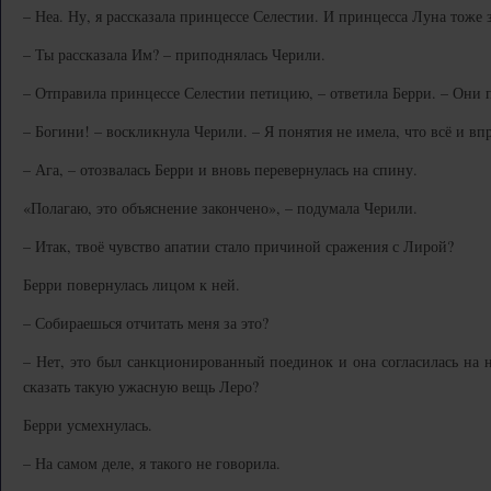
– Неа. Ну, я рассказала принцессе Селестии. И принцесса Луна тоже 
– Ты рассказала Им? – приподнялась Черили.
– Отправила принцессе Селестии петицию, – ответила Берри. – Они п
– Богини! – воскликнула Черили. – Я понятия не имела, что всё и впр
– Ага, – отозвалась Берри и вновь перевернулась на спину.
«Полагаю, это объяснение закончено», – подумала Черили.
– Итак, твоё чувство апатии стало причиной сражения с Лирой?
Берри повернулась лицом к ней.
– Собираешься отчитать меня за это?
– Нет, это был санкционированный поединок и она согласилась на н
сказать такую ужасную вещь Леро?
Берри усмехнулась.
– На самом деле, я такого не говорила.