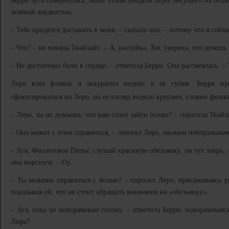
зелёной жидкостью.
– Тебе придётся доставить в меня, – сказала она, – потому что я сейча
– Что? – не поняла Твайлайт. – А, настойка. Хм, уверена, что хочешь
– Не достаточно боли в сердце, – ответила Берри. Она рассмеялась. – 
Леро взял флакон и аккуратно поднёс к её губам. Берри пр
сфокусироваться на Леро, но её взгляд водило кругами, словно фишк
– Леро, ты не думаешь, что нам стоит зайти позже? – спросила Твайл
– Она может с этим справиться, – ответил Леро, низким нейтральным
– Ага, Фиолетовое Питьё, слушай красивую обезьянку, он тут лекрь, –
она моргнула. – Оу.
– Ты можешь справиться с болью? – спросил Леро, присаживаясь р
показывая ей, что не стоит обращать внимания на «обезьянку».
– Ага, пока не поворачиваю голову, – ответила Берри, поворачиваяс
Лира?