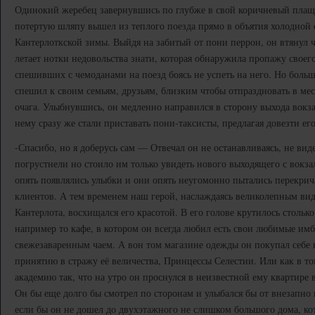
Одинокий жеребец завернувшись по глубже в свой коричневый плащ,
потертую шляпу вышел из теплого поезда прямо в объятия холодной 
Кантерлоткской зимы. Выйдя на забитый от пони перрон, он втянул ч
летает нотки недовольства знати, которая обнаружила пропажу своег
спешивших с чемоданами на поезд боясь не успеть на него. Но больше
спешил к своим семьям, друзьям, близким чтобы отпраздновать в ме
очага. Улыбнувшись, он медленно направился в сторону выхода вокза
нему сразу же стали приставать пони-таксисты, предлагая довезти ег
-Спасибо, но я доберусь сам — Отвечал он не останавливаясь, не виде
погрустнели но стоило им только увидеть нового выходящего с вокзал
опять появлялись улыбки и они опять неугомонно пытались перекрича
клиентов. А тем временем наш герой, наслаждаясь великолепным ви
Кантерлота, восхищался его красотой. В его голове крутилось стольк
например то кафе, в котором он всегда любил есть свои любимые им
свежезаваренным чаем. А вон том магазине одежды он покупал себе 
принятию в стражу её величества, Принцессы Селестии. Или как в то
академию так, что на утро он проснулся в неизвестной ему квартире
Он бы еще долго бы смотрел по сторонам и улыбался бы от внезапно
если бы он не дошел до двухэтажного не слишком большого дома, к