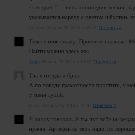
этот цвет." — есть понипедии всякие, где
указывается наряду с цветом шёрстки, хв
Аноним, Январь 28, 2013 в 08:44.
Ответить
#
Тоже самое скажу. Прочтите сначала "М
Найти можно здесь же.
Tirael
, Январь 28, 2013 в 10:32.
Ответить
#
Так я оттуда и брал.
А по поводу грамотности простите, у ме
у меня тупой.
fallen, Январь 28, 2013 в 11:48.
Ответить
#
Я анону говорил. А ты, тут тебе не редак
нужен. Артефакты твои надо, по хороше