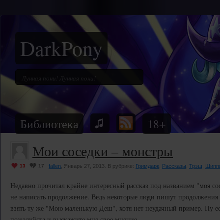
DarkPony
Библиотека
18+
Мои соседки – монстры
13
17
fallen
, Январь 27, 2013. В рубрике:
Гримдарк
,
Рассказы
,
Трэш
,
Шипп
Недавно прочитал крайне интересный рассказ под названием "моя со
не написать продолжение. Ведь некоторые люди пишут продолжения 
взять ту же "Мою маленькую Деш", хотя нет неудачный пример. Ну е
пожалуйста и выскажите мне свое мнение.