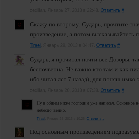
zedilian, Январь 27, 2013 в 22:48.
Ответить
#
Скажу по второму. Сударь, прочтите сна
произведение, а потом высказывайтесь п
Tirael
, Январь 28, 2013 в 04:47.
Ответить
#
Сударь, я прочитал почти все Дозоры, т
беспочвенна. Не важно кто там и как пи
ибо читал лет 7 назад), для поняш имхо 
zedilian, Январь 28, 2013 в 07:38.
Ответить
#
Ну в общем ниже господин уже написал. Основное не
небеспочвенно.
Tirael
, Январь 28, 2013 в 10:26.
Ответить
#
Под основным произведением подразумев