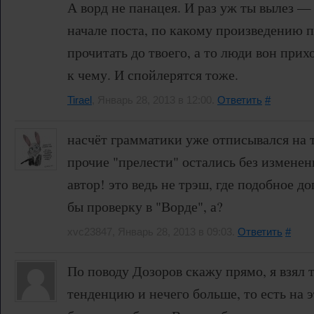
А ворд не панацея. И раз уж ты вылез —
начале поста, по какому произведению 
прочитать до твоего, а то люди вон прих
к чему. И спойлерятся тоже.
Tirael
, Январь 28, 2013 в 12:00.
Ответить
#
насчёт грамматики уже отписывался на т
прочие "прелести" остались без изменений
автор! это ведь не трэш, где подобное д
бы проверку в "Ворде", а?
xvc23847, Январь 28, 2013 в 09:03.
Ответить
#
По поводу Дозоров скажу прямо, я взял
тенденцию и нечего больше, то есть на 