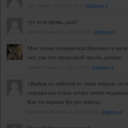
Zim, Январь 28, 2013 в 15:34.
Ответить
#
тут есть кровь, дааа?
Аноним, Январь 28, 2013 в 19:03.
Ответить
#
Мне лично понравился.Оригинал я читал
нет ,так что продолжай писать дальше.
wesker, Январь 29, 2013 в 13:41.
Ответить
#
>Выйдя на забитый от пони перрон, он в
ощущая как в нем летает нотки недоволь
Как ты хорошо бугурт описал.
ktototamto, Февраль 14, 2013 в 12:46.
Ответить
#
И все?Забил уже на него?