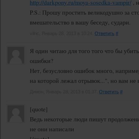
http://darkpony.ru/moya-sosedka-vampir/
, 
P.S.: Прошу простить великодушно за ст
вмешательство в вашу беседу, судари.
vilric, Январь 28, 2013 в 10:24.
Ответить
#
Я один читаю для того того что бы убить
ошибки?
Нет, безусловно ошибок много, например
на которой лежал отрывок...", но вам не 
Димон, Январь 28, 2013 в 01:37.
Ответить
#
[quote]
Ведь некоторые люди пишут продолжени
не они написали
[/quote]