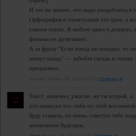
И это не значит, что надо уподобляться
Орфография и пунктуация это одно, а во
совсем плохо. Я люблю цикл о дозорах, 
фильма не дотягивает.
А за фразу "Если поезд не опоздал, то о
минут назад" — забейте гвоздь в голову 
предложил.
Аноним, Январь 28, 2013 в 02:39.
Ответить
#
Текст, конечно, ужасен, но ты второй, а,
кто написал что-либо по этой вселенной
буду ставить, но очень советую тебе поду
возможном будущем.
Tirael
, Январь 28, 2013 в 04:45.
Ответить
#