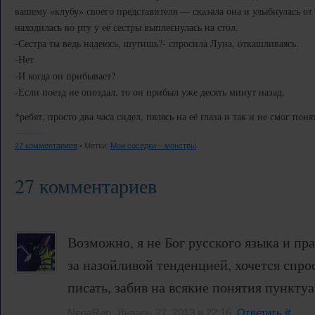
вашему «клубу» своего представителя — сказала она и улыбнулась от т
находилась во рту у её сестры выплеснулась на стол.
-Сестра ты ведь надеюсь, шутишь?- спросила Луна, откашливаясь.
-Нет
-И когда он прибывает?
-Если поезд не опоздал, то он прибыл уже десять минут назад.
*ребят, просто два часа сидел, пялясь на её глаза и так и не смог поня
27 комментариев
• Метки:
Мои соседки – монстры
27 комментариев
Возможно, я не Бог русского языка и пр
за назойливой тенденцией, хочется спр
писать, забив на всякие понятия пункт
NegaRen, Январь 27, 2013 в 22:16.
Ответить
#