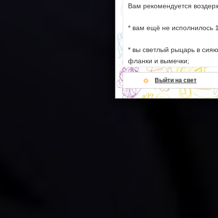
Вам рекомендуется воздерж
* вам ещё не исполнилось 1
* вы светлый рыцарь в сия
фланки и вымечки;
Выйти на свет
* ваши моральные устои сл
намёков на секс и насилие;
* всё вышеперечисленное.
Если же ваша душевная кон
добро пожаловать!
P.S. Если вы видите это п
страницам - включите cooki