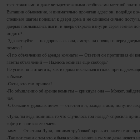
трех-этажными и даже четырехэтажными особняками местной знати в
Вытащив объявление, и внимательно прочитав адрес он, подойдя к же
спешным шагом подошел к двери дома и не слишком сильно постучал 
дверью послышались шаги, и дверь открыла изнутри серая земная пон
индиго*.
-Здравствуйте — поздоровалась она, смотря на стоящего перед двер
помочь?
-Я по объявлению об аренде комнаты — Ответил он протягивая ей ко
газеты объявлений — Надеюсь комната еще свобода?
Не успев, она ответить, как из дома послышался голос при надлежащ
кобылке.
-Окти, кто там пришел?
-По объявлению об аренде комнаты – крикнула она — Может, зайдете
чая.
-С большим удовольствием — ответил я и, заходя в дом, попутно закр
-Луна, ты ведь помнишь то что случилось год назад?- спросила принц
зефир и запивая его чаем.
-ммм — Ответила Луна, попивая трубочкой кровь из пакета с донорс
-Так вот связи с тем что я была крайне занята а ты мне даже нечего н