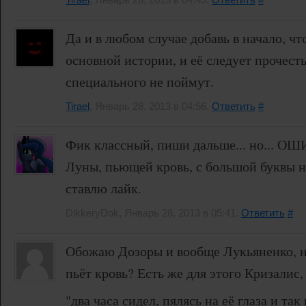
Да и в любом случае добавь в начало, чт
основной истории, и её следует прочесть
специального не поймут.
Tirael
, Январь 28, 2013 в 04:56.
Ответить
#
Фик классный, пиши дальше... но... О
Луны, пьющей кровь, с большой буквы н
ставлю лайк.
DikkeryDok, Январь 28, 2013 в 05:41.
Ответить
#
Обожаю Дозоры и вообще Лукьяненко, 
пьёт кровь? Есть же для этого Кризалис,
"два часа сидел, пялясь на её глаза и так