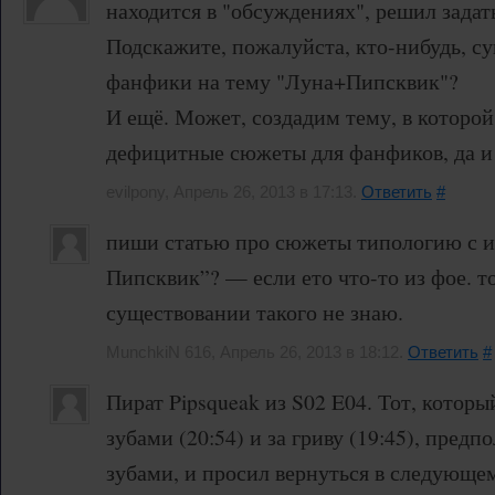
находится в "обсуждениях", решил задать
Подскажите, пожалуйста, кто-нибудь, с
фанфики на тему "Луна+Пипсквик"?
И ещё. Может, создадим тему, в которо
дефицитные сюжеты для фанфиков, да и
evilpony, Апрель 26, 2013 в 17:13.
Ответить
#
пиши статью про сюжеты типологию с 
Пипсквик”? — если ето что-то из фое. т
существовании такого не знаю.
MunchkiN 616, Апрель 26, 2013 в 18:12.
Ответить
#
Пират Pipsqueak из S02 E04. Тот, которы
зубами (20:54) и за гриву (19:45), пред
зубами, и просил вернуться в следующем