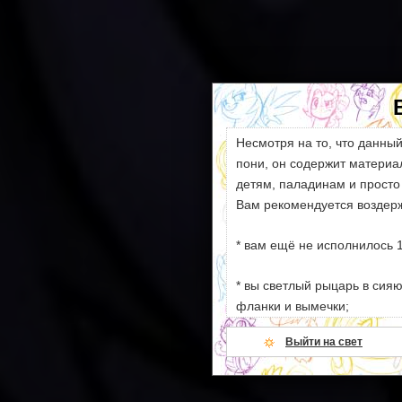
Несмотря на то, что данны
пони, он содержит матери
детям, паладинам и просто
Вам рекомендуется воздерж
* вам ещё не исполнилось 1
* вы светлый рыцарь в сия
фланки и вымечки;
Выйти на свет
* ваши моральные устои сл
намёков на секс и насилие;