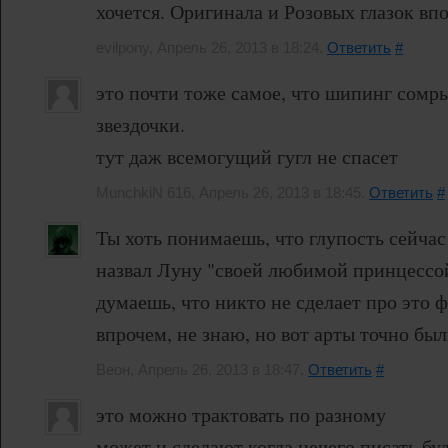
хочется. Оригинала и Розовых глазок впо
evilpony, Апрель 26, 2013 в 18:24.
Ответить
#
это почти тоже самое, что шипинг сомр
звездочки.
тут даж всемогущий гугл не спасет
MunchkiN 616, Апрель 26, 2013 в 18:45.
Ответить
#
Ты хоть понимаешь, что глупость сейчас
назвал Луну "своей любимой принцессо
думаешь, что никто не сделает про это
впрочем, не знаю, но вот арты точно был
Веон, Апрель 26, 2013 в 18:47.
Ответить
#
это можно трактовать по разному
может и сделают когда нечего писать буд