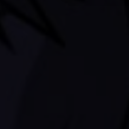
* всё вышеперечисленное.
Если же ваша душевная кон
добро пожаловать!
P.S. Если вы видите это п
страницам - включите cooki