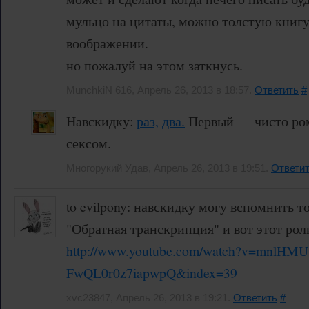
мульцо на цитаты, можно толстую книг
воображении.
но пожалуй на этом заткнусь.
MunchkiN 616, Апрель 26, 2013 в 18:57.
Ответить
#
Навскидку:
раз,
два.
Первый — чисто ром
сексом.
Многорукий Удав, Апрель 26, 2013 в 19:51.
Ответи
to evilpony: навскидку могу вспомнить 
"Обратная транскрипция" и вот этот роли
http://www.youtube.com/watch?v=mnlHM
FwQL0r0z7iapwpQ&index=39
xvc23847, Апрель 26, 2013 в 19:21.
Ответить
#