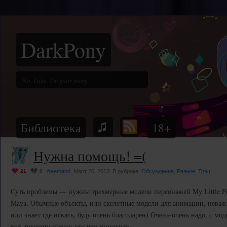
DarkPony
Библиотека
18+
Нужна помощь! =(
21
0
freemand
, Март 25, 2013. В рубрике:
Обсуждения
,
Разное
,
Трэш
.
Суть проблемы — нужны трехмерные модели персонажей My Little Po
Maya. Обычные объекты, или скелетные модели для анимации, неважн
или знает где искать, буду очень благодарен) Очень-очень надо, с мо
вот, поэтому прошу кто чем помогите.