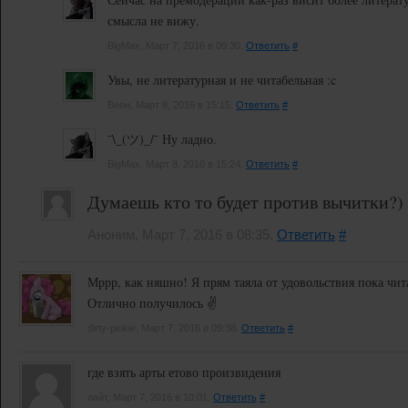
смысла не вижу.
BigMax, Март 7, 2016 в 09:30.
Ответить
#
Увы, не литературная и не читабельная :c
Веон, Март 8, 2016 в 15:15.
Ответить
#
¯\_(ツ)_/¯ Ну ладно.
BigMax, Март 8, 2016 в 15:24.
Ответить
#
Думаешь кто то будет против вычитки?)
Аноним, Март 7, 2016 в 08:35.
Ответить
#
Мррр, как няшно! Я прям таяла от удовольствия пока чит
Отлично получилось ✌
dirty-pinkie, Март 7, 2016 в 09:38.
Ответить
#
где взять арты етово произвидения
лайт, Март 7, 2016 в 10:01.
Ответить
#