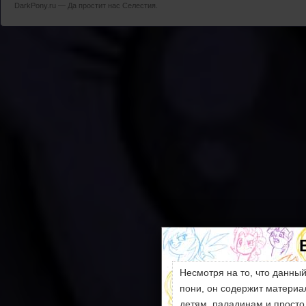
DarkPony.ru — Да простит нас Селестия.
Несмотря на то, что данны
пони, он содержит матери
детям, паладинам и просто