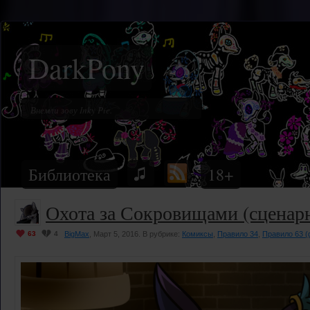
DarkPony
Библиотека
18+
Охота за Сокровищами (сценарн
63
4
BigMax
, Март 5, 2016. В рубрике:
Комиксы
,
Правило 34
,
Правило 63 (