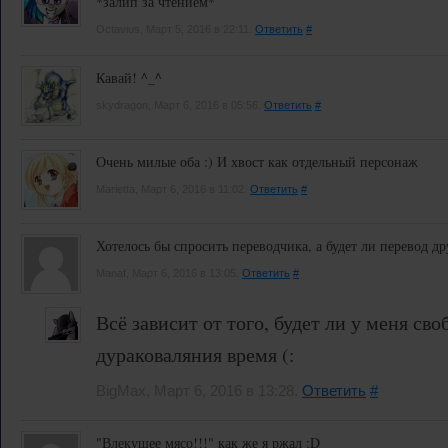
*залип за чтением*
Octavius, Март 5, 2016 в 22:11.
Ответить
#
Кавай! ^_^
skydragon, Март 6, 2016 в 05:56.
Ответить
#
Очень милые оба :) И хвост как отдельный персонаж
Marietta, Март 6, 2016 в 11:02.
Ответить
#
Хотелось бы спросить переводчика, а будет ли перевод др
Manaf, Март 6, 2016 в 13:05.
Ответить
#
Всё зависит от того, будет ли у меня сво
дураковаляния время (:
BigMax, Март 6, 2016 в 13:28.
Ответить
#
"Влекущее мясо!!!" как же я ржал :D