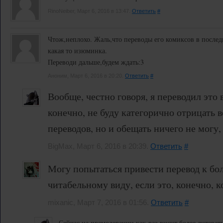
RinoNeiber, Март 6, 2016 в 13:47.
Ответить
#
Чтож,неплохо. Жаль,что переводы его комиксов в последн
какая то изюминка.
Переводи дальше,будем ждать:3
Аноним, Март 6, 2016 в 20:20.
Ответить
#
Вообще, честно говоря, я переводил это 
конечно, не буду категорично отрицать
переводов, но и обещать ничего не могу,
BigMax, Март 6, 2016 в 20:39.
Ответить
#
Могу попытаться привести перевод к бо
читабельному виду, если это, конечно, 
mixanic, Март 7, 2016 в 01:56.
Ответить
#
Сейчас на премодерации как-раз висит более литерату