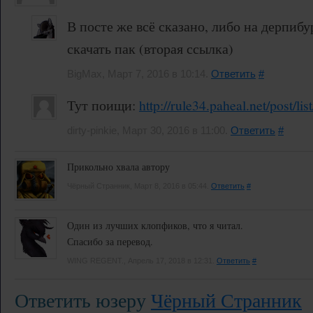
В посте же всё сказано, либо на дерпибу
скачать пак (вторая ссылка)
BigMax, Март 7, 2016 в 10:14.
Ответить
#
Тут поищи:
http://rule34.paheal.net/post/li
dirty-pinkie, Март 30, 2016 в 11:00.
Ответить
#
Прикольно хвала автору
Чёрный Странник, Март 8, 2016 в 05:44.
Ответить
#
Один из лучших клопфиков, что я читал.
Спасибо за перевод.
WING REGENT., Апрель 17, 2018 в 12:31.
Ответить
#
Ответить юзеру
Чёрный Странник