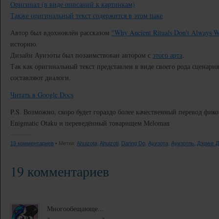
Оригинал (в виде описаний к картинкам)
Также оригинальный текст содержится в этом паке
Автор был вдохновлён рассказом
"Why Ancient Rituals Don't Always 
историю.
Дизайн Ауизоты был позаимствован автором с
этого арта
.
Так как оригинальный текст представлен в виде своего рода сценария
составляют диалоги.
Читать в Google Docs
P.S. Возможно, скоро будет гораздо более качественный перевод фико
Enigmatic Otaku и переведённый товарищем Meloman
19 комментариев
• Метки:
Ahuizota
,
Ahuizotl
,
Daring Do
,
Ауизота
,
Ауизотль
,
Дэринг Д
19 комментариев
Многообещающе...