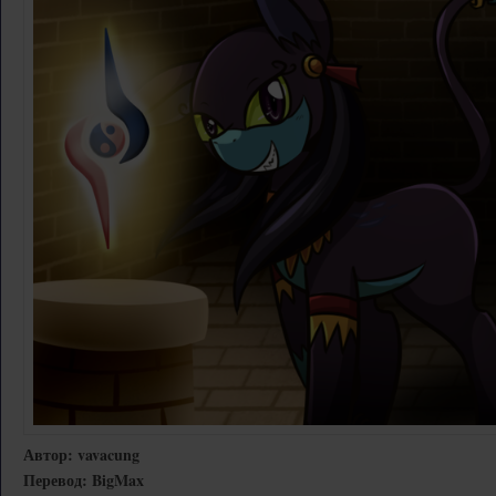
Автор: vavacung
Перевод: BigMax