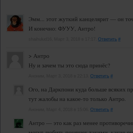
Эмм... этот жуткий канцелярит — он то
И конечно: ФУУУ, Антро!
shaihulud16, Март 3, 2018 в 17:17.
Ответить
#
> Антро
Ну и зачем ты это сюда принёс?
Аноним, Март 3, 2018 в 22:13.
Ответить
#
Ого, на Даркпони куда больше всяких п
тут жалобы на какое-то только Антро.
Аноним, Март 4, 2018 в 15:06.
Ответить
#
Антро — это как раз менее противоречи
могут любить поняшек такими, какие он