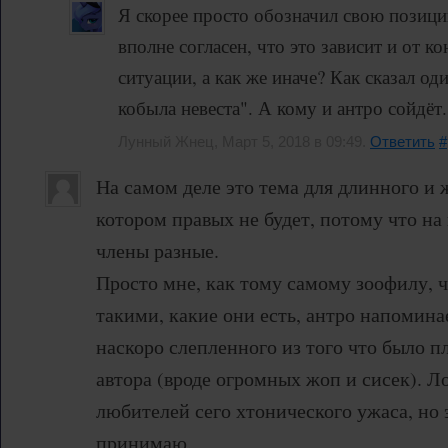
Я скорее просто обозначил свою позици
вполне согласен, что это зависит и от к
ситуации, а как же иначе? Как сказал о
кобыла невеста". А кому и антро сойдёт..
Лунный Жнец, Март 5, 2018 в 09:49.
Ответить
#
На самом деле это тема для длинного и 
котором правых не будет, потому что на 
члены разные.
Просто мне, как тому самому зоофилу, 
такими, какие они есть, антро напомин
наскоро слепленного из того что было 
автора (вроде огромных жоп и сисек). Л
любителей сего хтонического ужаса, но
принимаю.