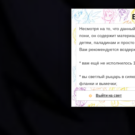
Несмотря на то, что данны
пони, он содержит матери
детям, паладинам и просто
Вам рекомендуется воздерж
* вам ещё не исполнилось 1
* вы светлый рыцарь в сия
фланки и вымечки;
Выйти на свет
* ваши моральные устои сл
намёков на секс и насилие;
* всё вышеперечисленное.
Если же ваша душевная кон