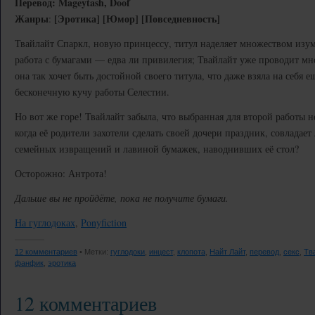
Перевод: Mageytash, Doof
Жанры
[Эротика] [Юмор] [Повседневность]
:
Твайлайт Спаркл, новую принцессу, титул наделяет множеством изу
работа с бумагами — едва ли привилегия; Твайлайт уже проводит мн
она так хочет быть достойной своего титула, что даже взяла на себя е
бесконечную кучу работы Селестии.
Но вот же горе! Твайлайт забыла, что выбранная для второй работы 
когда её родители захотели сделать своей дочери праздник, совладае
семейных извращений и лавиной бумажек, наводнивших её стол?
Осторожно: Антрота!
Дальше вы не пройдёте, пока не получите бумаги.
На гуглодоках
,
Ponyfiction
12 комментариев
• Метки:
гуглодоки
,
инцест
,
клопота
,
Найт Лайт
,
перевод
,
секс
,
Тв
фанфик
,
эротика
12 комментариев