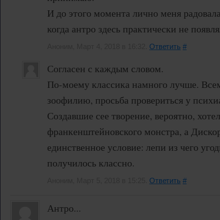
И до этого момента лично меня радовал
когда антро здесь практически не появля
Аноним, Март 4, 2018 в 16:32.
Ответить
#
Согласен с каждым словом.
По-моему классика намного лучше. Всем
зоофилию, просьба провериться у психи
Создавшие сее творение, вероятно, хотел
франкенштейновского монстра, а Дискор
единственное условие: лепи из чего угод
получилось классно.
Аноним, Март 5, 2018 в 15:25.
Ответить
#
Антро...