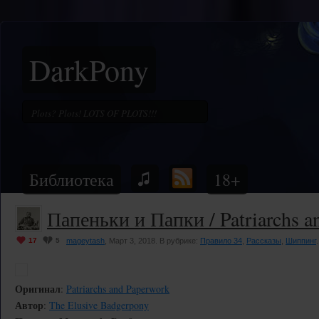
DarkPony
Библиотека
18+
Папеньки и Папки / Patriarchs a
17
5
mageytash
, Март 3, 2018. В рубрике:
Правило 34
,
Рассказы
,
Шиппинг
.
Оригинал
:
Patriarchs and Paperwork
Автор
:
The Elusive Badgerpony