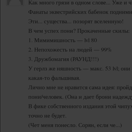
Как много грязи в одном слове... Уже и чи
Фанаты эквестрийских бабенок поднимит
Эти... существа... позорят вселенную!
В чем успех пони? Прокаченные скилы:
1. Мимимишность — lvl 80
2. Непохожесть на людей — 99%
3. Дружбомагия (РАУНД!!!)
У герлз же няшность — макс. 53 lvl; он
какая-то фальшивая.
Лично мне не нравится сама идея: пройд
пони/человек. (Она и дает брони надежд
В фике собственного издания этой чипу
точно не будет.
(Чет меня понесло. Сорян, если че...)