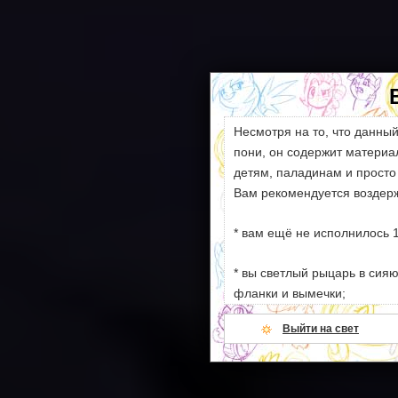
Несмотря на то, что данны
пони, он содержит матери
детям, паладинам и просто
Вам рекомендуется воздерж
* вам ещё не исполнилось 1
* вы светлый рыцарь в сия
фланки и вымечки;
Выйти на свет
* ваши моральные устои сл
намёков на секс и насилие;
* всё вышеперечисленное.