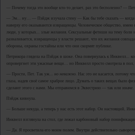
— Почему тогда это вообще кто-то делает, раз это бесполезно? — Пе
— Эм... ну… — Пэйдж изучала стену — Как бы тебе сказать — когда 
наверху его оказываются извращенцы. Человеческое общество, имею
люди, у которых... злые желания. Сексуальные фетиши на тему боли 
разваливается, извращенцы у власти решают, что их желания совпада
обороны, охраны гостайны или что они скормят публике.
Петрикора глядела на Пэйдж в шоке. Она повернулась к Инквелл... к
опровергнет эти ужасные вещи… но Инквелл просто смотрела в пол,
— Прости, Пет. Так уж...
но неважно.
Нас это не касается, потому ч
глаза, надев своё самое храброе лицо. Думать о таких вещах было ф
сделают этого с нами. Мы отправимся в Эквестрию — так или иначе
Пэйдж кивнула.
— Больше некуда, а теперь у нас есть этот набор. Он настоящий, Инк
Инквелл взглянула на стол, где лежал карбоновый набор понификаци
— Да. Я просветила его моим полем. Внутри действительно сыворотк