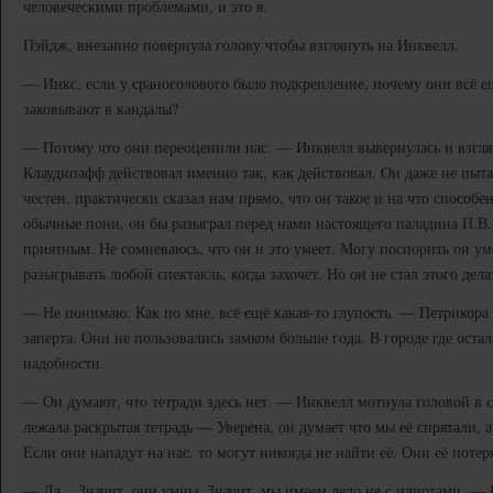
человеческими проблемами, и это я.
Пэйдж, внезапно повернула голову чтобы взглянуть на Инквелл.
— Инкс, если у сраноголового было подкрепление, почему они всё ещ
заковывают в кандалы?
— Потому что они переоценили нас. — Инквелл вывернулась и взгля
Клаудипафф действовал именно так, как действовал. Он даже не пыт
честен, практически сказал нам прямо, что он такое и на что способе
обычные пони, он бы разыграл перед нами настоящего паладина П.В.
приятным. Не сомневаюсь, что он и это умеет. Могу поспорить он ум
разыгрывать любой спектакль, когда захочет. Но он не стал этого дел
— Не понимаю. Как по мне, всё ещё какая-то глупость. — Петрикора
заперта. Они не пользовались замком больше года. В городе где оста
надобности.
— Он думают, что тетради здесь нет. — Инквелл мотнула головой в с
лежала раскрытая тетрадь — Уверена, он думает что мы её спрятали, а
Если они нападут на нас, то могут никогда не найти её. Они её потер
— Да... Значит, они умны. Значит, мы имеем дело не с идиотами. —