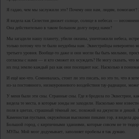
Я гадаю, чем мы заслужили это? Почему они нам, людям, помогают? 
Я видела как Селестия движет солнце, солнце в небесах — несомнен
Она действительно в таком большом долгу перед нами?
Мы загадили нашу планету, убили океаны, уничтожили небеса, истр
только потому что те были неудобны нам. Эквестрийцы невероятно 
третьего уровня. Вообще-то даже и они могли бы быть милыми, прос
согласны с нами — и кто сможет их осуждать? Не могу сказать, что 
их под землю каждый раз как они посещают нас. Насколько я понимаю
И ещё кое-что. Сомневалась, стоит ли это писать, но это то, что я хо
из-за постоянного, низкоуровневого воздействия тау-радиации, может
У меня были эти сны. Странные сны. Где я бродила по Эквестрии, как
видела те места, в которые зонды не заходили. Насколько мне извест
поля в цветах, страшный тёмный лес, похожий на джунгли и дикий. 
Каменистая пустыня, окружённая высокими пиками гор, я видела дра
Большой город, с кирпичными зданиями, которые совсем не те тюдор
МУЛы. Мой мозг додумывает, заполняет пробелы я так думаю.