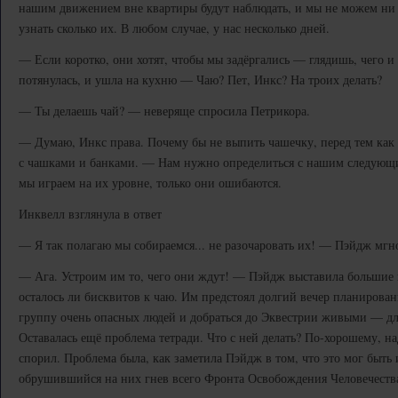
нашим движением вне квартиры будут наблюдать, и мы не можем ни от
узнать сколько их. В любом случае, у нас несколько дней.
— Если коротко, они хотят, чтобы мы задёргались — глядишь, чего 
потянулась, и ушла на кухню — Чаю? Пет, Инкс? На троих делать?
— Ты делаешь чай? — неверяще спросила Петрикора.
— Думаю, Инкс права. Почему бы не выпить чашечку, перед тем как
с чашками и банками. — Нам нужно определиться с нашим следующи
мы играем на их уровне, только они ошибаются.
Инквелл взглянула в ответ
— Я так полагаю мы собираемся... не разочаровать их! — Пэйдж мгно
— Ага. Устроим им то, чего они ждут! — Пэйдж выставила большие 
осталось ли бисквитов к чаю. Им предстоял долгий вечер планирова
группу очень опасных людей и добраться до Эквестрии живыми — для
Оставалась ещё проблема тетради. Что с ней делать? По-хорошему, н
спорил. Проблема была, как заметила Пэйдж в том, что это мог быт
обрушившийся на них гнев всего Фронта Освобождения Человечеств