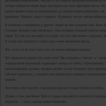
разумным объяснением. Мы раз в три недели проходим медосмотр, и 
потеря нейронов скорее будет выглядеть как отказ функций мозга. Но
нужно время чтобы он деградировал до уровня начала деменции, так ч
временем. Чудесно, просто чудесно. Я решила, что не люблю нейрох
Я побоялась спрашивать у других, видят ли они похожие сны. Было 
Солинье, которая тоже обожглась. Она потеряла большой участок кожи
шрам. То, как она выглядит по утрам, что тут ещё можно подумать, кр
А затем мне пришла в голову одна очень ненаучная мысль.
Что, если и в её снах тоже есть эта синяя наблюдательница?
Что прикажете думать обо всем этом? Мы говорим о ”магии” и “закл
сопредельной вселенной поднимает солнце на небеса. Наномашины, 
миниатюрными духами, которые делают за нас большую часть работы
обитают единороги, а недавно мы превратили химерное человеческое
гривой.
Чувствую себя Алисой, и кроличья нора всё только глубже и глубже.
Думаю о том, как Комет Тейл и старые единороги относятся к принце
подумать — она и правда живое божество.