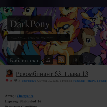
DarkPony
Библиотека
18+
Рекомбинант 63. Глава 13
11
2
shaihulud16
, Октябрь 30, 2023. В рубрике:
Рассказы - отдельные гла
Автор:
Chatoyance
Перевод: Shai-hulud_16
Вычитка: CloudRing