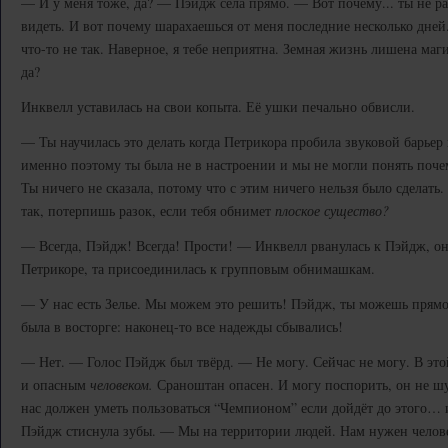
— И у меня тоже, да? — Пэйдж села прямо. — Вот почему... ты не рас
видеть. И вот почему шарахаешься от меня последние несколько дней.
что-то не так. Наверное, я тебе неприятна. Земная жизнь лишена м
да?
Инквелл уставилась на свои копыта. Её ушки печально обвисли.
— Ты научилась это делать когда Петрикора пробила звуковой барьер
именно поэтому ты была не в настроении и мы не могли понять поче
Ты ничего не сказала, потому что с этим ничего нельзя было сделать. 
так, потерпишь разок, если тебя обнимет
плоское существо?
— Всегда, Пэйдж! Всегда! Прости! — Инквелл рванулась к Пэйдж, о
Петрикоре, та присоединилась к групповым обнимашкам.
— У нас есть Зелье. Мы можем это решить! Пэйдж, ты можешь прям
была в восторге: наконец-то все надежды сбывались!
— Нет. — Голос Пэйдж был твёрд. — Не могу. Сейчас не могу. В это
и опасным
человеком.
Сраноштан опасен. И могу поспорить, он не шу
нас должен уметь пользоваться “Чемпионом” если дойдёт до этого… 
Пэйдж стиснула зубы. — Мы на территории людей. Нам нужен человек