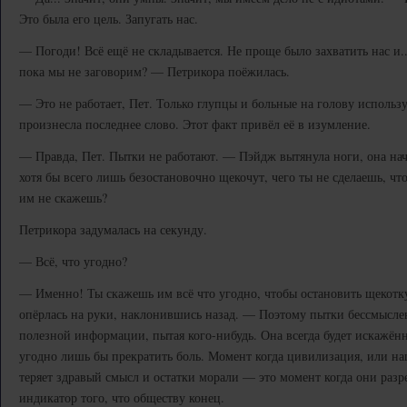
Это была его цель. Запугать нас.
— Погоди! Всё ещё не складывается. Не проще было захватить нас и.
пока мы не заговорим? — Петрикора поёжилась.
— Это не работает, Пет. Только глупцы и больные на голову исполь
произнесла последнее слово. Этот факт привёл её в изумление.
— Правда, Пет. Пытки не работают. — Пэйдж вытянула ноги, она нач
хотя бы всего лишь безостановочно щекочут, чего ты не сделаешь, что
им не скажешь?
Петрикора задумалась на секунду.
— Всё, что угодно?
— Именно! Ты скажешь им всё что угодно, чтобы остановить щекотк
опёрлась на руки, наклонившись назад. — Поэтому пытки бессмысле
полезной информации, пытая кого-нибудь. Она всегда будет искажён
угодно лишь бы прекратить боль. Момент когда цивилизация, или на
теряет здравый смысл и остатки морали — это момент когда они раз
индикатор того, что обществу конец.