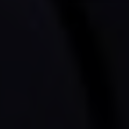
Если же ваша душевная кон
добро пожаловать!
P.S. Если вы видите это п
страницам - включите cooki