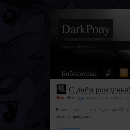
DarkPony
Библиотека
С днём рожденья
31
0
Леон
, Ноябрь 8, 2023. В рубрике:
Но
Восьмое ноября — важная дата для ДП. Са
не стоит пропускать.
8 комментариев