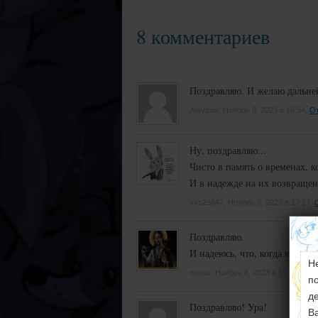
8 комментариев
Поздравляю. И желаю дальней
AlaVitala, Ноябрь 8, 2023 в 16:34.
От
Ну, поздравляю...
Чисто в память о временах, к
И в надежде на их возвращен
xvc23847, Ноябрь 8, 2023 в 17:17.
Поздравляю.
И надеюсь, что, когда наступи
Н
nnsus, Ноябрь 8, 2023 в 17:44.
Отв
п
д
Поздравляю! Ура!
В