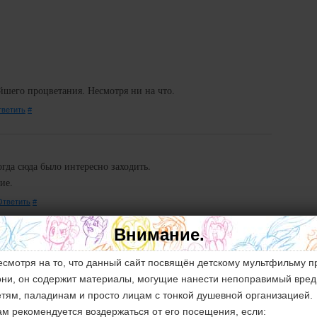
шего процветания. Несмотря ни на что.
ветить
#
огда сюда было интересно заходить.
ие.
Ответить
#
Внимание.
т G6, сайт встанет с колен!
есмотря на то, что данный сайт посвящён детскому мультфильму п
етить
#
они, он содержит материалы, могущие нанести непоправимый вред
етям, паладинам и просто лицам с тонкой душевной организацией.
ам рекомендуется воздержаться от его посещения, если: