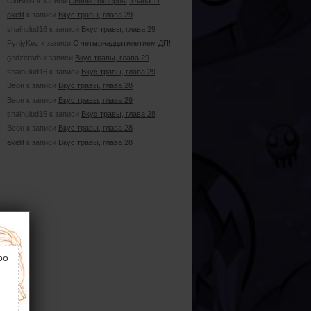
OldBros к записи
Сияние скверны, глава 11
akelit
к записи
Вкус травы, глава 29
shaihulud16 к записи
Вкус травы, глава 29
FynjyKez к записи
С четырнадцатилетием ДП!
gedzerath к записи
Вкус травы, глава 29
shaihulud16 к записи
Вкус травы, глава 29
Веон к записи
Вкус травы, глава 28
Веон к записи
Вкус травы, глава 29
shaihulud16 к записи
Вкус травы, глава 28
Веон к записи
Вкус травы, глава 28
akelit
к записи
Вкус травы, глава 28
ро