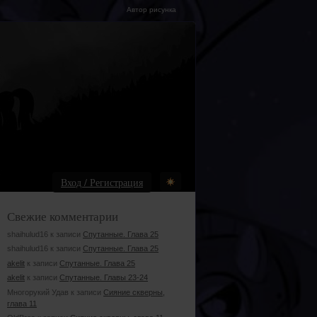
Автор рисунка
Вход / Регистрация
Свежие комментарии
shaihulud16 к записи
Спутанные. Глава 25
shaihulud16 к записи
Спутанные. Глава 25
akelit
к записи
Спутанные. Глава 25
akelit
к записи
Спутанные. Главы 23-24
Многорукий Удав к записи
Сияние скверны,
глава 11