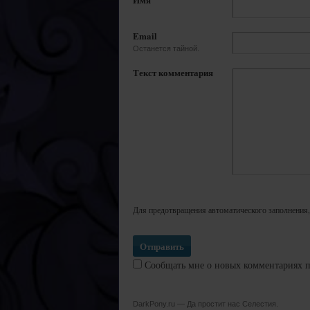
Email
Останется тайной.
Текст комментария
Для предотвращения автоматического заполнения,
Сообщать мне о новых комментариях п
DarkPony.ru — Да простит нас Селестия.