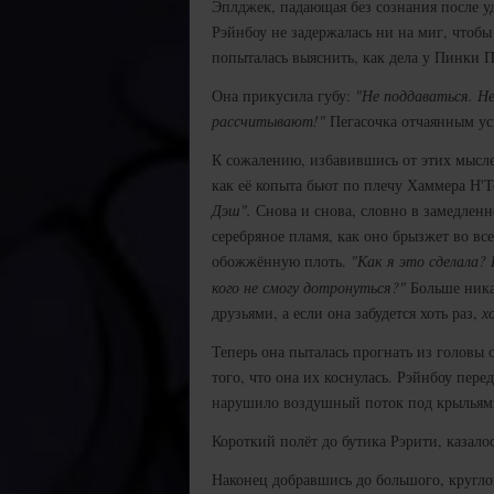
Эплджек, падающая без сознания после уд
Рэйнбоу не задержалась ни на миг, чтобы
попыталась выяснить, как дела у Пинки 
Она прикусила губу:
"Не поддаваться. Не
рассчитывают!"
Пегасочка отчаянным ус
К сожалению, избавившись от этих мыслей
как её копыта бьют по плечу Хаммера Н'Т
Дэш".
Снова и снова, словно в замедленн
серебряное пламя, как оно брызжет во все
обожжённую плоть.
"Как я это сделала?
кого не смогу дотронуться?"
Больше ника
друзьями, а если она забудется хоть раз,
х
Теперь она пыталась прогнать из головы 
того, что она их коснулась. Рэйнбоу пере
нарушило воздушный поток под крыльям
Короткий полёт до бутика Рэрити, казалос
Наконец добравшись до большого, круглог