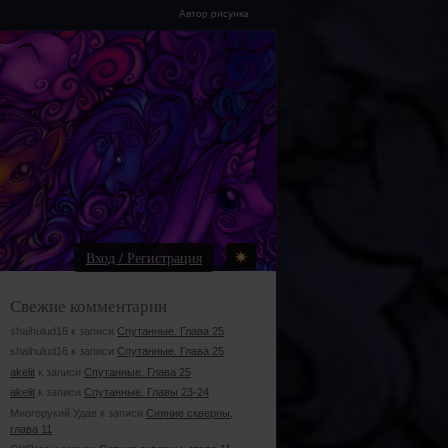
Автор рисунка
Вход / Регистрация
Свежие комментарии
shaihulud16 к записи
Спутанные. Глава 25
shaihulud16 к записи
Спутанные. Глава 25
akelit
к записи
Спутанные. Глава 25
akelit
к записи
Спутанные. Главы 23-24
Многорукий Удав к записи
Сияние скверны,
глава 11