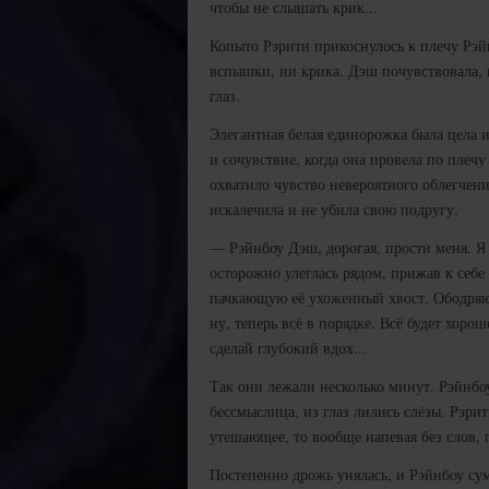
чтобы не слышать крик...
Копыто Рэрити прикоснулось к плечу Рэйн
вспышки, ни крика. Дэш почувствовала, к
глаз.
Элегантная белая единорожка была цела и
и сочувствие, когда она провела по пле
охватило чувство невероятного облегчен
искалечила и не убила свою подругу.
— Рэйнбоу Дэш, дорогая, прости меня. Я 
осторожно улеглась рядом, прижав к себе
пачкающую её ухоженный хвост. Ободряю
ну, теперь всё в порядке. Всё будет хорош
сделай глубокий вдох...
Так они лежали несколько минут. Рэйнбоу 
бессмыслица, из глаз лились слёзы. Рэрит
утешающее, то вообще напевая без слов, 
Постепенно дрожь унялась, и Рэйнбоу сум