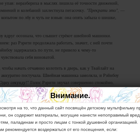
не упав: неразбериха в мыслях лишила её точности движений,
сомнений и колебаний захлестнула пегасочку.
"Прекрати это",
—
 копытом по лбу и чуть не взвыв: она опять забыла о шишке,
боу вдруг осознала, что слышит стрёкот швейной машинки.
ием: раз Рэрити продолжала работать, значит, с ней почти
Рэйнбоу задержалась по пути, не привело к чему-то
чувствовала себя виноватой.
, чтобы начать отчаянно колотить в дверь, как у Твайлайт на
а аккуратно постучала. Швейная машинка замолкла, и Рэйнбоу
"Одну секунду!" Голос Рэрити звучал совершенно спокойно,
Внимание.
 выглянула наружу:
есмотря на то, что данный сайт посвящён детскому мультфильму п
е, Рэйнбоу Дэш, что случилось? Дорогая, ты выглядишь просто
они, он содержит материалы, могущие нанести непоправимый вред
динорожка потянулась, собираясь обнять и успокоить подругу.
етям, паладинам и просто лицам с тонкой душевной организацией.
ам рекомендуется воздержаться от его посещения, если: