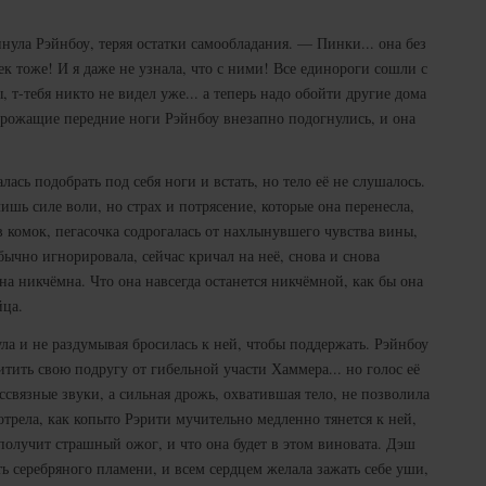
пнула Рэйнбоу, теряя остатки самообладания. — Пинки... она без
джек тоже! И я даже не узнала, что с ними! Все единороги сошли с
, т-тебя никто не видел уже... а теперь надо обойти другие дома
 Дрожащие передние ноги Рэйнбоу внезапно подогнулись, и она
ась подобрать под себя ноги и встать, но тело её не слушалось.
ишь силе воли, но страх и потрясение, которые она перенесла,
 комок, пегасочка содрогалась от нахлынувшего чувства вины,
бычно игнорировала, сейчас кричал на неё, снова и снова
она никчёмна. Что она навсегда останется никчёмной, как бы она
йца.
ла и не раздумывая бросилась к ней, чтобы поддержать. Рэйнбоу
итить свою подругу от гибельной участи Хаммера... но голос её
ссвязные звуки, а сильная дрожь, охватившая тело, не позволила
трела, как копыто Рэрити мучительно медленно тянется к ней,
 получит страшный ожог, и что она будет в этом виновата. Дэш
ть серебряного пламени, и всем сердцем желала зажать себе уши,