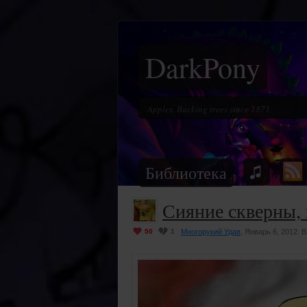
DarkPony
Библиотека
Сияние скверны, 
50
1
Многорукий Удав
, Январь 6, 2012. 