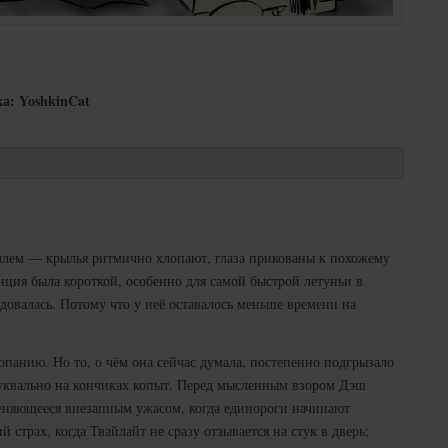
а: YoshkinCat
ллем — крылья ритмично хлопают, глаза прикованы к похожему
анция была короткой, особенно для самой быстрой летуньи в
адовалась. Потому что у неё оставалось меньше времени на
опанию. Но то, о чём она сейчас думала, постепенно подгрызало
 буквально на кончиках копыт. Перед мысленным взором Дэш
меняющееся внезапным ужасом, когда единороги начинают
страх, когда Твайлайт не сразу отзывается на стук в дверь;