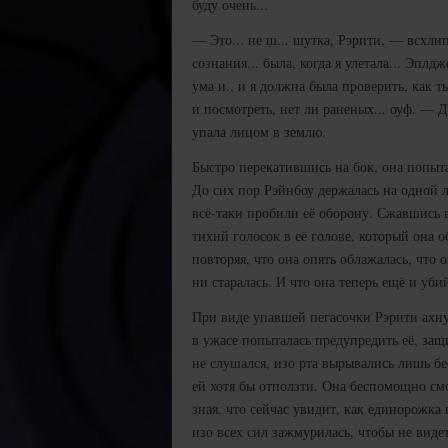
буду очень...
— Это... не ш... шутка, Рэрити, — всхли
сознания... была, когда я улетала... Эпл
ума и.. и я должна была проверить, как ты
и посмотреть, нет ли раненых... оуф. —
упала лицом в землю.
Быстро перекатившись на бок, она попытал
До сих пор Рэйнбоу держалась на одной л
всё-таки пробили её оборону. Сжавшись в
тихий голосок в её голове, который она о
повторяя, что она опять облажалась, что 
ни старалась. И что она теперь ещё и уби
При виде упавшей пегасочки Рэрити ахну
в ужасе попыталась предупредить её, защ
не слушался, изо рта вырывались лишь бе
ей хотя бы отползти. Она беспомощно смо
зная, что сейчас увидит, как единорожка
изо всех сил зажмурилась, чтобы не виде