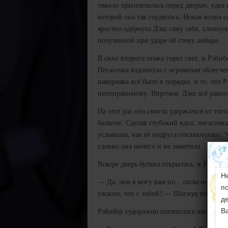
тяжело приземлилась перед дверью, едва 
которой она так гордилась. Новая волна 
яростно одёрнула Дэш саму себя, хлопнув
полученной при ударе об стену амбара.
В окне второго этажа горел свет, и Рэйн
Пегасочка вздохнула с огромным облегчен
наверняка всё было в порядке, и то, что 
непоправимому. Впрочем, Дэш всё равно 
На этот раз она смогла удержаться от того
балконе. Сделав глубокий вдох, пегасочк
услышала, как её подруга откликнулась: 
словно она ничего и не заметила.
Вскоре дверь бутика открылась, и Рэрити
Н
— Да, чем я могу вам по... силы небесны
п
ужасно, что с тобой? — Шагнув вперёд, е
д
Рэйнбоу судорожно попятилась назад:
В