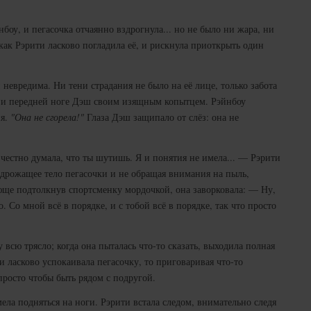
боу, и пегасочка отчаянно вздрогнула... но не было ни жара, ни
ак Рэрити ласково погладила её, и рискнула приоткрыть один
 невредима. Ни тени страдания не было на её лице, только забота
чу и передней ноге Дэш своим изящным копытцем. Рэйнбоу
ия.
"Она не сгорела!"
Глаза Дэш защипало от слёз: она не
честно думала, что ты шутишь. Я и понятия не имела... — Рэрити
 дрожащее тело пегасочки и не обращая внимания на пыль,
ще подтолкнув спортсменку мордочкой, она заворковала: — Ну,
о. Со мной всё в порядке, и с тобой всё в порядке, так что просто
всю трясло; когда она пыталась что-то сказать, выходила полная
и ласково успокаивала пегасочку, то приговаривая что-то
просто чтобы быть рядом с подругой.
ела подняться на ноги. Рэрити встала следом, внимательно следя