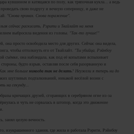
ара кувшином и катящаяся по полу, как тряпочная кукла... а ведь
 проведать свою подругу и вечную соперницу, и даже не
Пай.
"Снова промах. Снова поражение".
льзя сейчас раскисать, Рэрити и Твайлайт на меня
илием выбросила видения из головы.
"Так-то лучше!"
, она просто освободила место для других. Сейчас она видела,
онга, чтобы оттолкнуть его от Твайлайт.
"Ты убийца, Рэйнбоу
ой съёмке, она наблюдала, как под её копытами вспыхивает
 стороны, будто взрыв, оставляя после себя разорванную и
 Как мне больше
никогда так не делать
? Неужели я теперь ни до
ких шутливых подталкиваний, никакой весёлой возни с
оть на секунду...
образы кричащих друзей, сгорающих в серебряном огне из-за
дёрнулась и чуть не сорвалась в штопор, когда это движение
и.
ь, занял целую вечность.
о, изукрашенного здания, где жила и работала Рэрити, Рэйнбоу