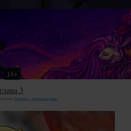
18+
глава 3
В рубрике:
Рассказы - отдельные главы
.