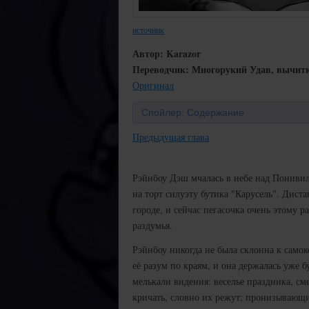
источник
Автор: Karazor
Переводчик: Многорукий Удав, вычитк
Оригинал
Спойлер: Содержание
Предыдущая глава
Рэйнбоу Дэш мчалась в небе над Пониви
на торт силуэту бутика "Карусель". Дист
городе, и сейчас пегасочка очень этому р
раздумья.
Рэйнбоу никогда не была склонна к самок
её разум по краям, и она держалась уже
мелькали видения: веселье праздника, с
кричать, словно их режут; пронизывающий 