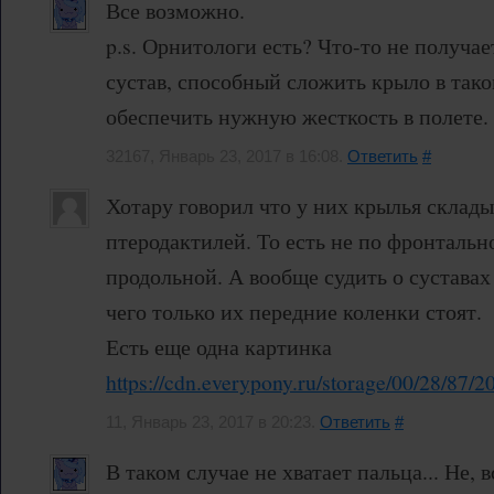
Все возможно.
p.s. Орнитологи есть? Что-то не получае
сустав, способный сложить крыло в так
обеспечить нужную жесткость в полете.
32167, Январь 23, 2017 в 16:08.
Ответить
#
Хотару говорил что у них крылья склады
птеродактилей. То есть не по фронтальн
продольной. А вообще судить о суставах
чего только их передние коленки стоят.
Есть еще одна картинка
https://cdn.everypony.ru/storage/00/28/87/
11, Январь 23, 2017 в 20:23.
Ответить
#
В таком случае не хватает пальца... Не, 