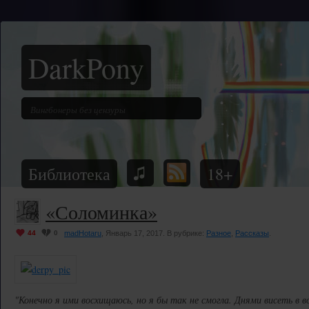
DarkPony
Библиотека
18+
«Соломинка»
44
0
madHotaru
, Январь 17, 2017. В рубрике:
Разное
,
Рассказы
.
"Конечно я ими восхищаюсь, но я бы так не смогла. Днями висеть в в