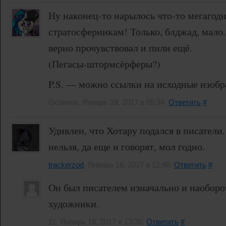
Ну наконец-то нарылось что-то мегагодн
стратосферникам! Только, блджад, мало. 
верно прочувствовал и пили ещё.
(Пегасы-штормсёрферы?)
P.S. — можно ссылки на исходные изоб
Octavius, Январь 18, 2017 в 05:34.
Ответить
#
Удивлен, что Хотару подался в писатели
нельзя, да еще и говорят, мол годно.
trackerzod
, Январь 18, 2017 в 12:40.
Ответить
#
Он был писателем изначально и наоборот
художники.
11, Январь 18, 2017 в 13:38.
Ответить
#