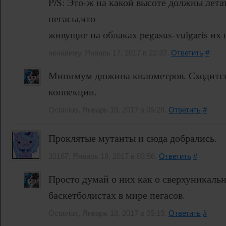
P/S: Это-ж на какой высоте должны летат
пегасы,что
живущие на облаках pegasus-vulgaris их 
ненавижу, Январь 17, 2017 в 22:37.
Ответить
#
Минимум дюжина километров. Сходится,
конвекции.
Octavius, Январь 18, 2017 в 05:28.
Ответить
#
Проклятые мутанты и сюда добрались.
32167, Январь 18, 2017 в 03:56.
Ответить
#
Просто думай о них как о сверхуникаль
баскетболистах в мире пегасов.
Octavius, Январь 18, 2017 в 05:19.
Ответить
#