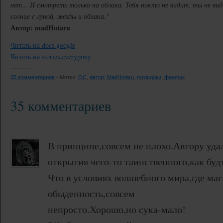
нет… И смотреть только на облака. Тебя никто не видит, ты не види
солнце с луной, звезды и облака."
Автор: madHotaru
Читать на docs.google
Читать на stories.everypony
35 комментариев
• Метки:
OC
,
автор: MadHotaru
,
гуглодоки
,
фанфик
35 комментариев
В принципе,совсем не плохо.Автору уда
открытия чего-то таинственного,как будт
Что в условиях волшебного мира,где маг
обыденность,совсем
непросто.Хорошо,но сука-мало!