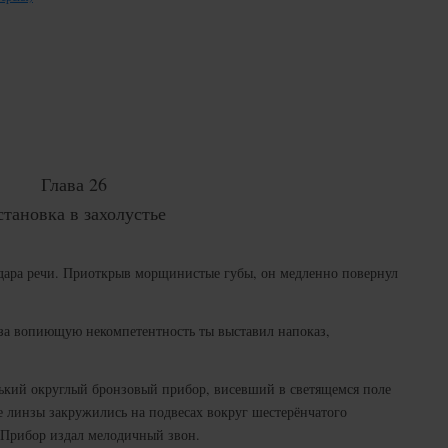
Глава 26
тановка в захолустье
 дара речи. Приоткрыв морщинистые губы, он медленно повернул
за вопиющую некомпетентность ты выставил напоказ,
ький округлый бронзовый прибор, висевший в светящемся поле
е линзы закружились на подвесах вокруг шестерёнчатого
 Прибор издал мелодичный звон.