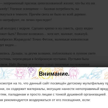
и — непременный признак цивилизованной жизни; что бы это ни
алобу! Уличное освещение — базовая потребность; на
нуться в темноте. Причём света не было во всей деревне.
но оштрафуют, он лично проследит!
й колодец с ведром. Сделано крепко и на совесть, сразу видно
жет быть? Вполне возможно... хотя нет, маловат, пожалуй.
 забросил Жирандоль! Точно Фетлок, маленькая живописная
дет виден...
чились. Дальше, за двумя холмами, поблескивало в лунном свете
я пустошь, переходящая в безбрежную пустыню. Пустыня была
холмов. Найт Вотчер мгновенно узнал типичные неухоженные
 чем перепутать. В первый раз почти за столетие Найт Вотчер
Внимание.
есмотря на то, что данный сайт посвящён детскому мультфильму п
ийская деревня. Очаровательные домики с соломенными крышами,
они, он содержит материалы, могущие нанести непоправимый вред
й колодец. Слева не было ничего, кроме озера и пустыни,
етям, паладинам и просто лицам с тонкой душевной организацией.
ыло невозможно. Этого не могло быть вообще.
ам рекомендуется воздержаться от его посещения, если:
о, повернувшись хвостом к бесконечной высушенной пустыне, от