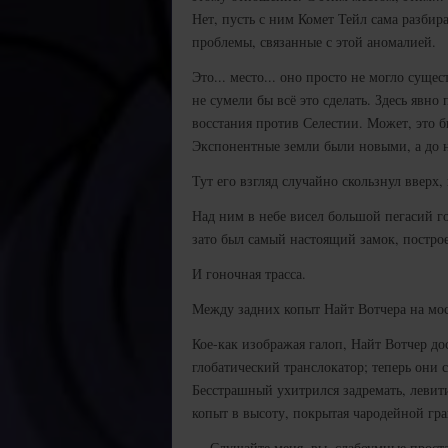
Нет, пусть с ним Комет Тейл сама разбира
проблемы, связанные с этой аномалией.
Это... место... оно просто не могло сущ
не сумели бы всё это сделать. Здесь явн
восстания против Селестии. Может, это бы
Экспонентные земли были новыми, а до ни
Тут его взгляд случайно скользнул вверх
Над ним в небе висел большой пегасий г
зато был самый настоящий замок, постро
И гоночная трасса.
Между задних копыт Найт Вотчера на мос
Кое-как изображая галоп, Найт Вотчер до
глобатический транслокатор; теперь они
Бесстрашный ухитрился задремать, левит
копыт в высоту, покрытая чародейной гра
— Слушайте меня, вы, слабоумные проста