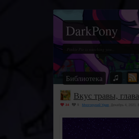
DarkPony
Библиотека
Вкус травы, глава
24
5
Многорукий Удав
, Декабрь 4, 2021.