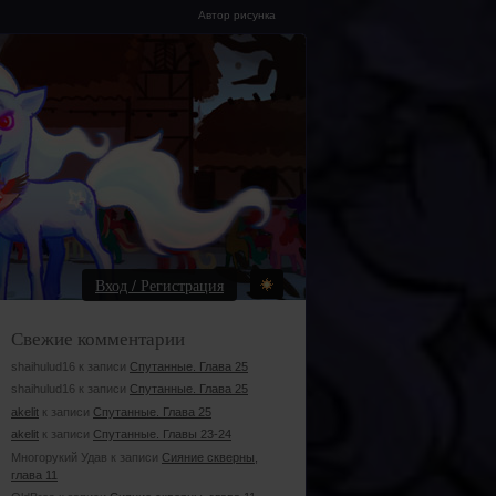
Автор рисунка
Вход / Регистрация
Свежие комментарии
shaihulud16 к записи
Спутанные. Глава 25
shaihulud16 к записи
Спутанные. Глава 25
akelit
к записи
Спутанные. Глава 25
akelit
к записи
Спутанные. Главы 23-24
Многорукий Удав к записи
Сияние скверны,
глава 11