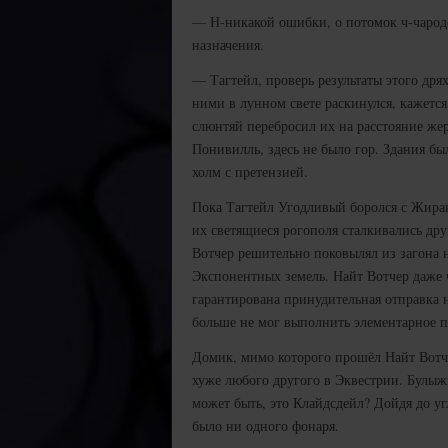
— Н-никакой ошибки, о потомок ч-чародее
назначения.
— Тагтейл, проверь результаты этого дря
ними в лунном свете раскинулся, кажется
слюнтяй перебросил их на расстояние жер
Понивилль, здесь не было гор. Здания был
холм с претензией.
Пока Тагтейл Угодливый боролся с Жиран
их светящиеся рогополя сталкивались дру
Вотчер решительно поковылял из загона 
Экспонентных земель. Найт Вотчер даже 
гарантирована принудительная отправка 
больше не мог выполнить элементарное 
Домик, мимо которого прошёл Найт Вотч
хуже любого другого в Эквестрии. Булы
может быть, это Клайдсдейл? Дойдя до угл
было ни одного фонаря.