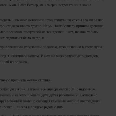
ется. А он, Найт Вотчер, не намерен встревать ни в какие
ествовать. Обычные новопони с той сгинувшей сферы зла ни за что
о происходило что-то другое. На ум Найт Вотчеру пришли древние
ло поселение предателей из тех времён... нет, не может быть.
х спрятаться было негде, и...
, привлечённый небольшим облачком, ярко сиявшим в свете луны.
ород. С облачным замком. В нём не было радужных водопадов,
енный из облаков.
товую брызнула жёлтая струйка.
скакал до загона. Тагтейл всё ещё сражался с Жирандолем за
 смешно и нелепо шлёпали друг друга рогополями. Сомноленс
ируя маяковый камень; сияющая каменная колонна шестнадцати
вировкой, висела в воздухе рядом с ним.
ки! — Найт Вотчер сумел подавить страх и старался проявлять