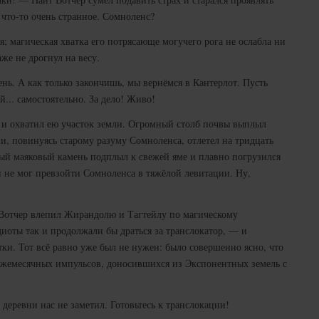
 что-то очень странное. Сомноленс?
я; магическая хватка его потрясающе могучего рога не ослабла ни
же не дрогнул на весу.
ь. А как только закончишь, мы вернёмся в Кантерлот. Пусть
й... самостоятельно. За дело! Живо!
и охватил ею участок земли. Огромный столб почвы выплыл
, повинуясь старому разуму Сомноленса, отлетел на тридцать
лый маяковый камень подплыл к свежей яме и плавно погрузился
и не мог превзойти Сомноленса в тяжёлой левитации. Ну,
т Вотчер влепил Жирандолю и Тагтейлу по магическому
иоты так и продолжали бы драться за транслокатор, — и
ки. Тот всё равно уже был не нужен: было совершенно ясно, что
жемесячных импульсов, доносившихся из Экспонентных земель с
 деревни нас не заметил. Готовьтесь к транслокации!