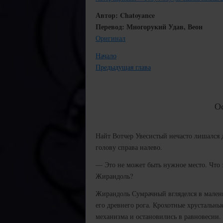
Автор: Chatoyance
Перевод: Многорукий Удав, Веон
Оригинал
Начало
Предыдущая глава
Ос
Найт Вотчер Увесистый нечасто лишался
голову справа налево.
— Это не может быть нужное место. Что 
Жирандоль?
Жирандоль Сумрачный вгляделся в мален
его древнего рога. Крохотные хрустальны
механизма и остановились в равновесии.