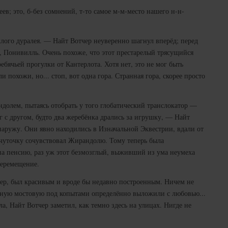
в; это, б-без сомнений, т-то самое м-м-место нашего н-н-
хлого дуралея. — Найт Вотчер неуверенно шагнул вперёд; перед
, Понивилль. Очень похоже, что этот престарелый трясущийся
ебячьей прогулки от Кантерлота. Хотя нет, это не мог быть
и похожи, но... стоп, вот одна гора. Странная гора, скорее просто
долем, пытаясь отобрать у того глобатический транслокатор —
г с другом, будто два жеребёнка дрались за игрушку, — Найт
наружу. Они явно находились в Изначальной Эквестрии, вдали от
чуточку сочувствовал Жирандолю. Тому теперь была
на пенсию, раз уж этот безмозглый, выживший из ума неумеха
перемещение.
ер, был красивым и вроде бы недавно построенным. Ничем не
жную мостовую под копытами определённо выложили с любовью...
а, Найт Вотчер заметил, как темно здесь на улицах. Нигде не