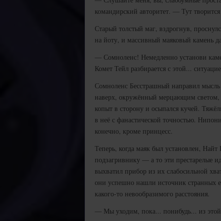
командирский авторитет. — Тут творится
Старый толстый маг, вздрогнув, проснулс
на йоту, и массивный маяковый камень да
— Сомноленс! Немедленно установи камен
Комет Тейл разбирается с этой... ситуацие
Сомноленс Бесстрашный направил мысль 
наверх, окружённый мерцающим светом, и
копыт в сторону и осыпался кучей. Тяжё
в неё с фанастической точностью. Нипон
конечно, кроме принцесс.
Теперь, когда маяк был установлен, Най
подзагривнику — а то эти престарелые ид
выхватил прибор из их слабосильной хват
они успешно нашли источник странных е
какого-то невообразимого расстояния.
— Мы уходим, пока... понибудь... из этой