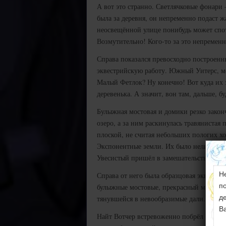
А вот это странно. Светлячковые фонар
была за деревня, он непременно подаст ж
неосвещённой улице понибудь может спотк
Возмутительно! Кого-то за это непремен
Справа показался превосходно построенны
эквестрийскую работу. Южный Уитерс, мо
Малый Фетлок? Ну конечно! Вот куда их
деревенька. А значит, вон там, дальше, бу
Булыжная мостовая и домики резко закон
озеро, а за ним раскинулась травяниста
плоской, не считая небольших пологих 
Экспонентные земли. Их было нельзя ни с
Увесистый пришёл в замешательство.
Н
Справа от него была образцовая эквестр
п
булыжные мостовые, прекрасный маленьки
д
тянувшейся в невообразимые дали. Это б
В
Найт Вотчер встревоженно побрёл обратн