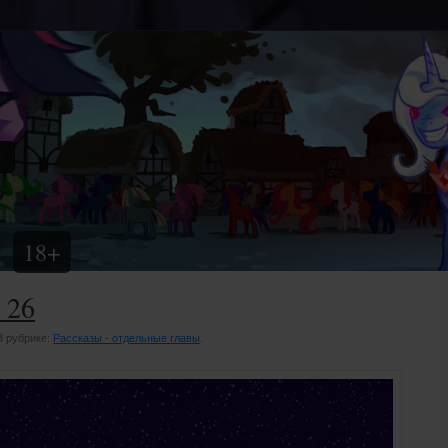
18+
 26
 В рубрике:
Рассказы - отдельные главы
.