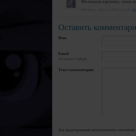
Миленькая картинка, очень п
MirthBlaze, Июль 6, 2015 в 16:58.
От
Оставить комментар
Имя
Email
Останется тайной.
Текст комментария
Для предотвращения автоматического заполнения,