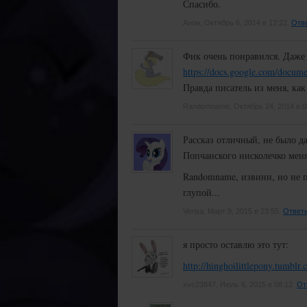
Спасибо.
Анон, Октябрь 6, 2014 в 12:22.
Отв
Фик очень понравился. Даже
https://docs.google.com/d
Правда писатель из меня, ка
Randomname, Октябрь 24, 2014 в 0
Рассказ отличный, не было д
Попчанского нисколечко меня
Randomname, извини, но не п
глупой...
Verisa, Март 9, 2015 в 23:55.
Ответ
я просто оставлю это тут:
http://hinghoilittlepony.tumbl
xvc23847, Июль 6, 2015 в 08:12.
От