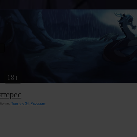
18+
нтерес
убрике:
Правило 34
,
Рассказы
.