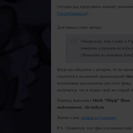
Сегодня рад представить вашему вниман
CarcinoGeneticist
).
Для начала слово автору:
Обнаружив, что Спайк и Рэ
поверить и решает во всём 
(Написано по мотивам фан
Когда мы общались с автором, то он прос
Sle
относится к вселенной произведений
источником вдохновения для этого фика,
получается, что я пиарю свой же старый п
Mirth “Мёрф” Blaze
Перевод выполнил
.
snakeonmoon, Akvinikym
.
Хватит слов,
велкам в гуглодоку
.
P.S.: Помнится, этот фик я упоминал ещё