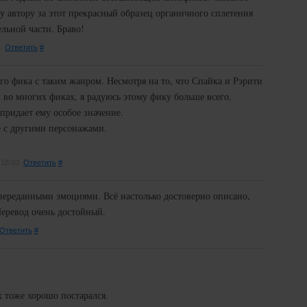
раницам - включите cookies в настройках браузера.
ну автору за этот прекрасный образец органичного сплетения
ельной части. Браво!
5.
Ответить
#
ого фика с таким жанром. Несмотря на то, что Спайка и Рэрити
во многих фиках, я радуюсь этому фику больше всего.
ридает ему особое значение.
 с другими персонажами.
 18:03.
Ответить
#
переданными эмоциями. Всё настолько достоверно описано,
Перевод очень достойный.
Ответить
#
.
.
 тоже хорошо постарался.