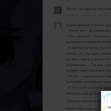
Просто это средство настольк
MirthBlaze, Сентябрь 14, 2014 в 19:
Седой единорог в пенсне зад
- Знаете, мисс, вы первая на
- Эээ... правда? — Твайлайт 
выгодную позицию по отноше
- Я конечно не молод, но я
помню, что этот крем упомина
да, мисс, наш род держит эту
затуманился. — Так вот, дед
которые перестали делать ещё
- Ух ты. — пробормотала Тва
холодному стеклянному шка
- И что касается вашего запр
выпускать ещё до Падения Л
"Дорогая принцесса Селестия
Н
Пинки Пай стояла за прилавк