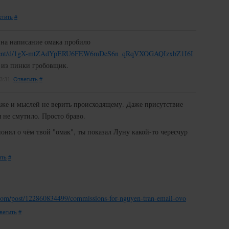
етить
#
 на написание омака пробило
ocument/d/1gX-mtZAdYpERU6FEW6mDeS6n_qRqVXOGAQIzxbZ1I6I
к из пинки гробовщик.
3:31.
Ответить
#
аже и мыслей не верить происходящему. Даже присутствие
 не смутило. Просто браво.
онял о чём твой "омак", ты показал Луну какой-то чересчур
ить
#
r.com/post/122860834499/commissions-for-nguyen-tran-email-ovo
ветить
#