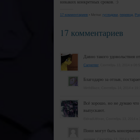
никаких конкретных сроков. :)
17 комментариев
• Метки:
гуглодоки
,
перевод
,
Рэ
17 комментариев
Давно такого удовольствия о
Carpenter
, Сентябрь 13, 2014 в 08:
Благодарю за отзыв, постара
MirthBlaze, Сентябрь 14, 2014 в 19:
Всё хорошо, но не думаю что
выпускают.
EldradUlthran, Сентябрь 13, 2014 в 
Пони могут быть консервативн
аноним, Сентябрь 13, 2014 в 18:22