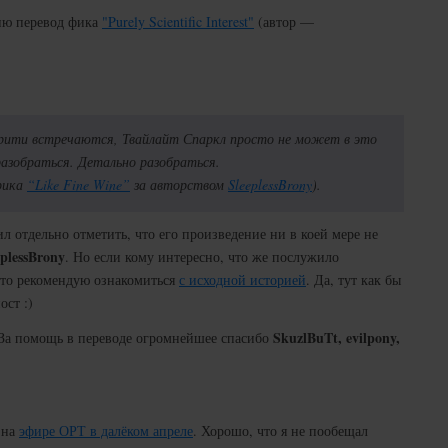
ию перевод фика
"Purely Scientific Interest"
(автор —
рити встречаются, Твайлайт Спаркл просто не может в это
разобраться. Детально разобраться.
фика
“Like Fine Wine”
за авторством
SleeplessBrony
).
ил отдельно отметить, что его произведение ни в коей мере не
eplessBrony
. Но если кому интересно, что же послужило
 то рекомендую ознакомиться
с исходной историей
. Да, тут как бы
ост :)
SkuzlBuTt, evilpony,
 За помощь в переводе огромнейшее спасибо
 на
эфире ОРТ в далёком апреле
. Хорошо, что я не пообещал