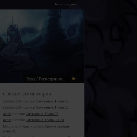
Автор рисунка
Вход / Регистрация
Свежие комментарии
shaihulud16 к записи
Спутанные. Глава 25
shaihulud16 к записи
Спутанные. Глава 25
akelit
к записи
Спутанные. Глава 25
akelit
к записи
Спутанные. Главы 23-24
Многорукий Удав к записи
Сияние скверны,
глава 11