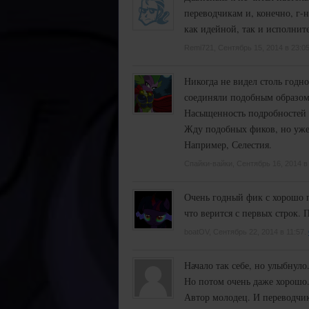
ст
переводчикам и, конечно, г-
как идейной, так и исполнит
Remi721, Сентябрь 15, 2014 в 23:0
Никогда не видел столь годн
соединяли подобным образом 
Насыщенность подробностей п
Жду подобных фиков, но уже
Например, Селестия.
Спайки-вайки, Сентябрь 16, 2014 в
Очень годный фик с хорошо 
что верится с первых строк. 
boatOV, Сентябрь 22, 2014 в 11:57.
Начало так себе, но улыбнуло
Но потом очень даже хорошо
Автор молодец. И переводчик