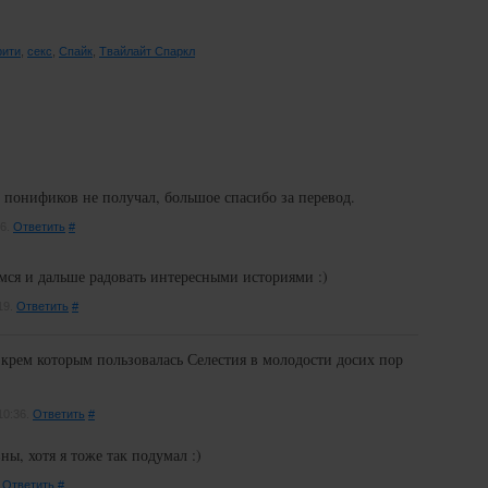
рити
,
секс
,
Спайк
,
Твайлайт Спаркл
т понификов не получал, большое спасибо за перевод.
56.
Ответить
#
емся и дальше радовать интересными историями :)
19.
Ответить
#
 крем которым пользовалась Селестия в молодости досих пор
10:36.
Ответить
#
ы, хотя я тоже так подумал :)
.
Ответить
#