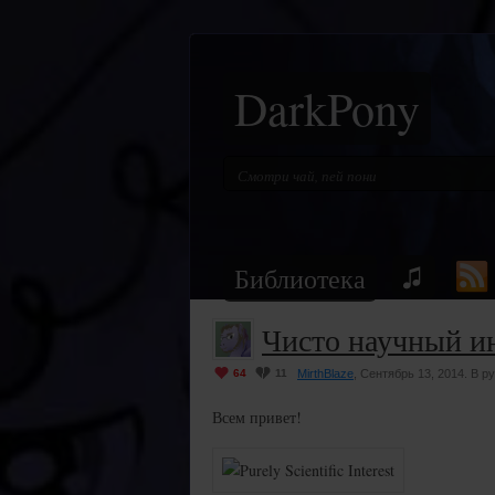
DarkPony
Библиотека
Чисто научный и
64
11
MirthBlaze
, Сентябрь 13, 2014. В р
Всем привет!