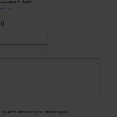
одходящая =) Пасиб!
ветить
#
ий
 пожалуйста, выполните задание, приведенное рядом.