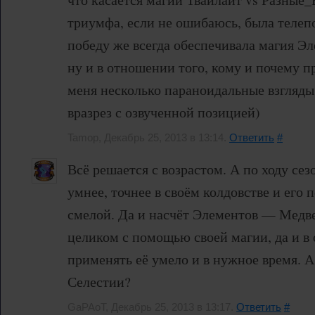
триумфа, если не ошибаюсь, была телепо
победу же всегда обеспечивала магия Эле
ну и в отношении того, кому и почему пр
меня несколько параноидальные взгляды
вразрез с озвученной позицией)
Tamop, Декабрь 25, 2013 в 13:14.
Ответить
#
Всё решается с возрастом. А по ходу сез
умнее, точнее в своём колдовстве и его 
смелой. Да и насчёт Элементов — Медв
целиком с помощью своей магии, да и в 
применять её умело и в нужное время. А
Селестии?
GaPAoT, Декабрь 25, 2013 в 13:17.
Ответить
#