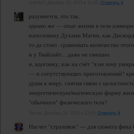
GaPAoT, Декабрь 25, 2013 в 12:45.
Ответить
#
разумеется, это так.
однако же — опыт жизни в теле аликорн
наполовину Духами Магии, как Дискорд
то да стоит. сравнивать количество это
и у Твайлайт... даже не смешно.
и, вдогонку, как на счёт "я не хочу умир
— и сопутствующих приготовлений? кре
души к миру, снятия связи с целостность
энергетическую/магическую форму жиз
"обычного" физического тела?
Tamop, Декабрь 25, 2013 в 12:55.
Ответить
#
Насчет "страховок" — для сюжета фика