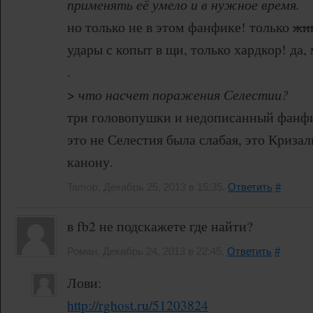
применять её умело и в нужное время.
но только не в этом фанфике! только
жи
удары с копыт в щи, только хардкор! да, 
.
>
что насчет поражения Селестии?
три головопушки и недописанный фанфик
это не Селестия была слабая, это Кризал
канону.
Tamop, Декабрь 25, 2013 в 15:35.
Ответить
#
в fb2 не подскажете где найти?
Роман, Декабрь 24, 2013 в 22:45.
Ответить
#
Лови:
http://rghost.ru/51203824