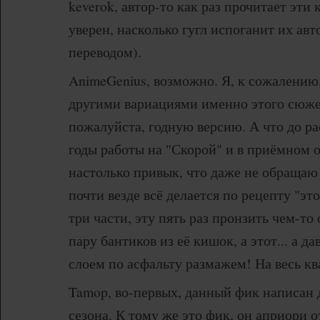
keverok, автор-то как раз прочитает эти
уверен, насколько гугл испоганит их ав
переводом).
AnimeGenius, возможно. Я, к сожалению
другими вариациями именно этого сюжет
пожалуйста, годную версию. А что до рас
годы работы на "Скорой" и в приёмном о
настолько привык, что даже не обращаю
почти везде всё делается по рецепту "это
три части, эту пять раз пронзить чем-то
пару бантиков из её кишок, а этот... а д
слоем по асфальту размажем! На весь кв
Tamop, во-первых, данный фик написан д
сезона. К тому же это фик, он априори о