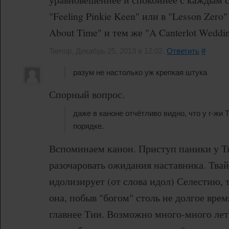
"Feeling Pinkie Keen" или в "Lesson Zero"
About Time" и тем же "A Canterlot Weddin
Tamop, Декабрь 25, 2013 в 12:02.
Ответить
#
разум не настолько уж крепкая штука
Спорный вопрос.
даже в каноне отчётливо видно, что у г-жи Т
порядке.
Вспоминаем канон. Приступ паники у Тв
разочаровать ожидания наставника. Тва
идолизирует (от слова идол) Селестию, 
она, побыв "богом" столь не долгое врем
главнее Тии. Возможно много-много лет