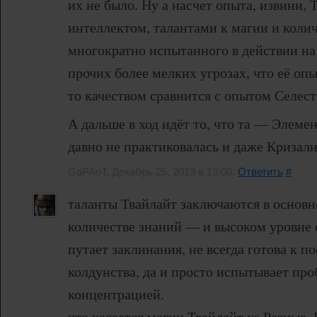
их не было. Ну а насчет опыта, извини, 
интеллектом, талантами к магии и коли
многократно испытанного в действии н
прочих более мелких угрозах, что её опы
то качеством сравнится с опытом Селест
А дальше в ход идёт то, что та — Элеме
давно не практиковалась и даже Кризали
GaPAoT, Декабрь 25, 2013 в 13:00.
Ответить
#
таланты Твайлайт заключаются в основ
количестве знаний — и высоком уровне 
путает заклинания, не всегда готова к п
колдунства, да и просто испытывает пр
концентрацией.
что касается магии Твайлайт vs Разные