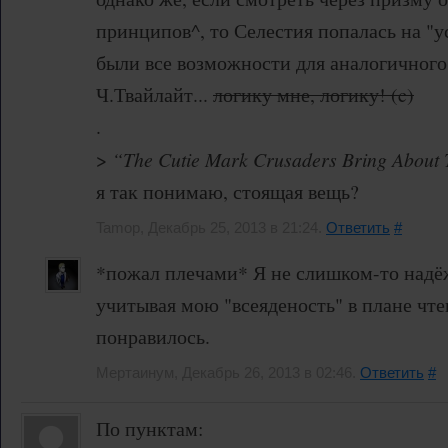
принципов^, то Селестия попалась на "
были все возможности для аналогичного
Ч.Твайлайт...
логику мне, логику! (c)
.
>
“The Cutie Mark Crusaders Bring About
я так понимаю, стоящая вещь?
Tamop, Декабрь 25, 2013 в 21:24.
Ответить
#
*пожал плечами* Я не слишком-то надё
учитывая мою "всеяденость" в плане чте
понравилось.
Мертаинум, Декабрь 26, 2013 в 02:46.
Ответить
#
По пунктам: