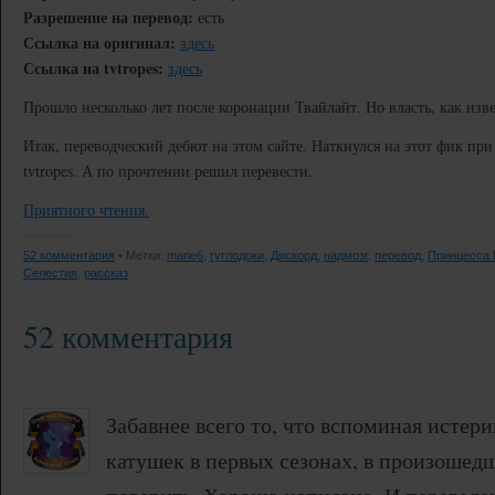
Разрешение на перевод:
есть
Ссылка на оригинал:
здесь
Ссылка на tvtropes:
здесь
Прошло несколько лет после коронации Твайлайт. Но власть, как изве
Итак, переводческий дебют на этом сайте. Наткнулся на этот фик пр
tvtropes. А по прочтении решил перевести.
Приятного чтения.
52 комментария
• Метки:
mane6
,
гуглодоки
,
Дискорд
,
надмозг
,
перевод
,
Принцесса 
Селестия
,
рассказ
52 комментария
Забавнее всего то, что вспоминая истери
катушек в первых сезонах, в произошед