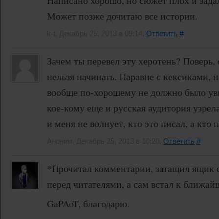
Написано хорошо, но сюжет плох и зада
Может позже дочитаю все истории.
k-t, Декабрь 25, 2013 в 09:14.
Ответить
#
Зачем ты перевел эту херотень? Поверь, 
нельзя начинать. Наравне с кексиками,
вообще по-хорошему не должно было уви
кое-кому еще и русская аудитория узрела
и меня не волнует, кто это писал, а кто 
Аноним, Декабрь 25, 2013 в 10:20.
Ответить
#
*Прочитал комментарии, затащил ящик 
перед читателями, а сам встал к ближай
GaPAoT, благодарю.