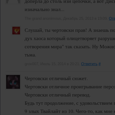
доперла до столь изи цепочки, а вот Дис
изначально знал...
The grand anonimous, Декабрь 25, 2013 в 19:09.
Отв
Слушай, ты чертовски прав! А знаешь по
дух хаоса который олицетворяет разруше
сотворения мира" так сказать. Ну Можно
тьма.
grox007, Июль 15, 2014 в 20:21.
Ответить
#
Чертовски отличный сюжет.
Чертовски отличное проигрывание перс
Чертовски отличный перевод.
Будь тут продолжение, с удовольствием 
9 злых Твайлайт из 10. Чего-то, как мне 