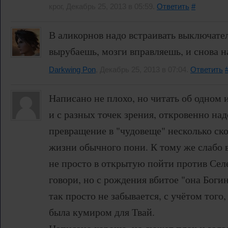
крог, Декабрь 25, 2013 в 05:59.
Ответить
#
В аликорнов надо встраивать выключате
вырубаешь, мозги вправляешь, и снова н
Darkwing Pon
, Декабрь 25, 2013 в 07:04.
Ответить
Написано не плохо, но читать об одном 
и с разных точек зрения, откровенно над
превращение в "чудовеще" несколько ско
жизни обычного пони. К тому же слабо в
не просто в открытую пойти против Селе
говори, но с рождения вбитое "она Богин
так просто не забывается, с учётом того,
была кумиром для Твай.