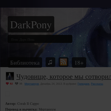
DarkPony
Библиотека
18+
Чудовище, которое мы сотвори
82
35
Мертаинум
, Декабрь 24, 2013. В рубрике:
Гримдарк
,
Рассказы
.
Автор:
Corah Il Cappo
Перевод и вычитка:
Мертаинум