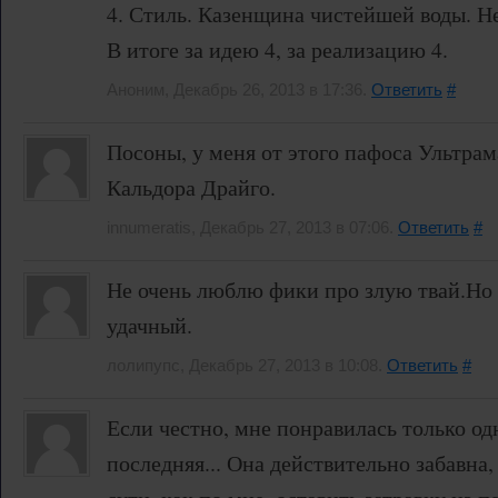
4. Стиль. Казенщина чистейшей воды. Не
В итоге за идею 4, за реализацию 4.
Аноним, Декабрь 26, 2013 в 17:36.
Ответить
#
Посоны, у меня от этого пафоса Ультра
Кальдора Драйго.
innumeratis, Декабрь 27, 2013 в 07:06.
Ответить
#
Не очень люблю фики про злую твай.Но 
удачный.
лолипупс, Декабрь 27, 2013 в 10:08.
Ответить
#
Если честно, мне понравилась только од
последняя... Она действительно забавна, 