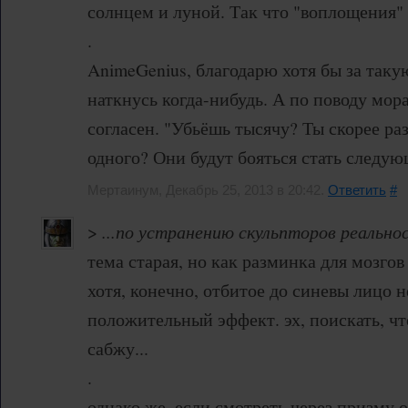
солнцем и луной. Так что "воплощения"
.
AnimeGenius, благодарю хотя бы за таку
наткнусь когда-нибудь. А по поводу мо
согласен. "Убьёшь тысячу? Ты скорее ра
одного? Они будут бояться стать следу
Мертаинум, Декабрь 25, 2013 в 20:42.
Ответить
#
>
...по устранению скульпторов реальнос
тема старая, но как разминка для мозго
хотя, конечно, отбитое до синевы лицо 
положительный эффект. эх, поискать, чт
сабжу...
.
однако же, если смотреть через призму