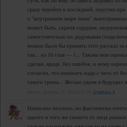
сути, как по мне, оставить затравку из п
сразу перейти к последней, опустив пр
о "внутреннем мире пони" выпотрашенно
может быть, скрепя сердцем, недоумевая
самостоятельно их додумывая (подключа
можно было бы принять этот рассказ за 
так... из 10 глав — 1... Такова моя оценк
сделан, вроде, без ошибок, к нему нарека
согласен, что начинать надо с чего-то бо
такого треша... Желаю удачи в будущих 
alsaxar, Декабрь 27, 2013 в 21:20.
Ответить
#
Написано неплохо, но фактически почти
одного и того же сюжета от лица разны
сильно раздражать уже где-то на главе с