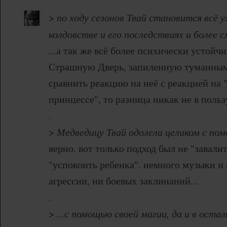
>
по ходу сезонов Твай становится всё у
колдовстве и его последствиях и более с
...а так же всё более психически устойчи
Страшную Дверь, запиленную туманны
сравнить реакцию на неё с реакцией на 
принцессе", то разница никак не в польз
.
>
Медведицу Твай одолела целиком с по
верно. вот только подход был не "завали
"успокоить ребенка". немного музыки и
агрессии, ни боевых заклинаний...
.
>
...с помощью своей магии, да и в оста