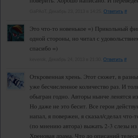
поверить. Хорошо написано. И переведе
GaPAoT, Декабрь 23, 2013 в 14:25.
Ответить
#
Это что-то новенькое =) Прикольный фик
одной стороны, но читал с удовольствие
спасибо =)
keverok, Декабрь 24, 2013 в 21:30.
Ответить
#
Откровенная хрень. Этот сюжет, в разны
уже бесчисленное количество раз. И тол
обыгран годно. Авторы нынче ленятся из
Но даже не это бесит. Все герои действу
напал, я повержен, я сказал/сделал что-
(по мнению автора) выжать 2-3 слезы из 
Хреновая драма. Что до описаний телес