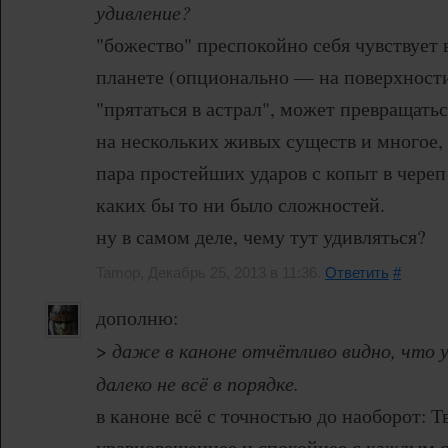
удивление?
"божество" преспокойно себя чувствует 
планете (опционально — на поверхност
"прятаться в астрал", может превращатьс
на нескольких живых существ и многое,
пара простейших ударов с копыт в череп
каких бы то ни было сложностей.
ну в самом деле, чему тут удивляться?
Tamop, Декабрь 25, 2013 в 11:36.
Ответить
#
дополню:
>
даже в каноне отчётливо видно, что у
далеко не всё в порядке.
в каноне всё с точностью до наоборот: Т
уравновешеннее и спокойнее с каждым с