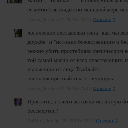
магии", "Твайлайт — воплощенная магия"
её метки) выглядит по меньшей мере нел
Tamop, Декабрь 24, 2013 в 22:34.
Ответить
#
логические нестыковки типа "как мы все
дружба" и "истинно божественного и бе
можно убить простейшим физическим в
той самой магии от всех участвующих; 
изложении от лица Твайлайт...
очень уж пресный текст. скууууука.
Tamop, Декабрь 24, 2013 в 23:17.
Ответить
#
Простите, а с чего вы взяли истинную б
бессмертие?
GaPAoT, Декабрь 25, 2013 в 12:23.
Ответить
#