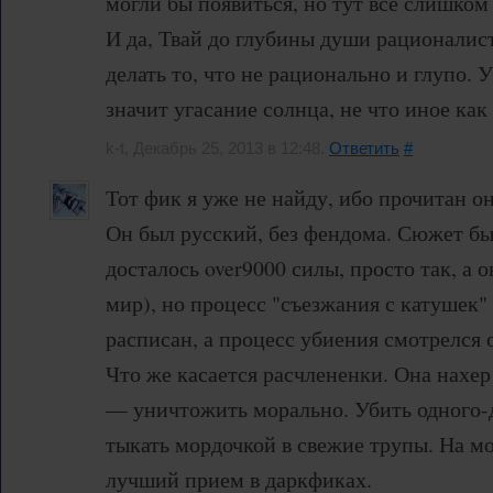
могли бы появиться, но тут всё слишком
И да, Твай до глубины души рационалист,
делать то, что не рационально и глупо. 
значит угасание солнца, не что иное как
k-t, Декабрь 25, 2013 в 12:48.
Ответить
#
Тот фик я уже не найду, ибо прочитан о
Он был русский, без фендома. Сюжет бы
досталось over9000 силы, просто так, а 
мир), но процесс "съезжания с катушек"
расписан, а процесс убиения смотрелся 
Что же касается расчлененки. Она нахер
— уничтожить морально. Убить одного-
тыкать мордочкой в свежие трупы. На мо
лучший прием в даркфиках.