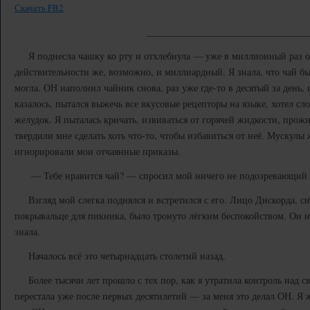
Скачать FB2
_________________________________
Я поднесла чашку ко рту и отхлебнула — уже в миллионный раз от
действительности же, возможно, и миллиардный. Я знала, что чай бы
могла. ОН наполнил чайник снова, раз уже где-то в десятый за день, 
казалось, пытался выжечь все вкусовые рецепторы на языке, хотел сл
желудок. Я пыталась кричать, извиваться от горячей жидкости, прож
твердили мне сделать хоть что-то, чтобы избавиться от неё. Мускулы
игнорировали мои отчаянные приказы.
— Тебе нравится чай? — спросил мой ничего не подозревающий 
Взгляд мой слегка поднялся и встретился с его. Лицо Дискорда, си
покрывальце для пикника, было тронуто лёгким беспокойством. Он н
знала.
Началось всё это четырнадцать столетий назад.
Более тысячи лет прошло с тех пор, как я утратила контроль над сво
перестала уже после первых десятилетий — за меня это делал ОН. Я ж