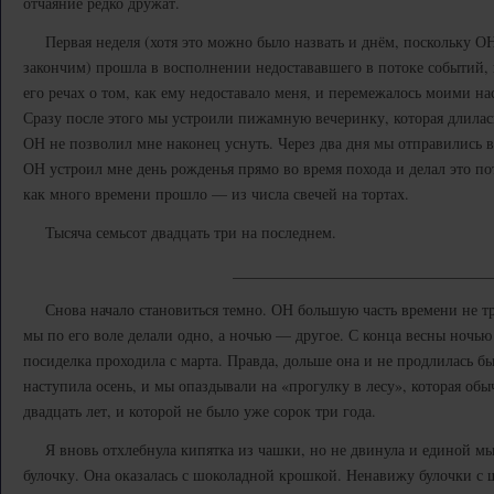
отчаяние редко дружат.
Первая неделя (хотя это можно было назвать и днём, поскольку ОН 
закончим) прошла в восполнении недостававшего в потоке событий, к
его речах о том, как ему недоставало меня, и перемежалось моими 
Сразу после этого мы устроили пижамную вечеринку, которая длилась
ОН не позволил мне наконец уснуть. Через два дня мы отправились в
ОН устроил мне день рожденья прямо во время похода и делал это по
как много времени прошло — из числа свечей на тортах.
Тысяча семьсот двадцать три на последнем.
_________________________________
Снова начало становиться темно. ОН большую часть времени не тро
мы по его воле делали одно, а ночью — другое. С конца весны ночью
посиделка проходила с марта. Правда, дольше она и не продлилась бы
наступила осень, и мы опаздывали на «прогулку в лесу», которая обы
двадцать лет, и которой не было уже сорок три года.
Я вновь отхлебнула кипятка из чашки, но не двинула и единой мыш
булочку. Она оказалась с шоколадной крошкой. Ненавижу булочки с