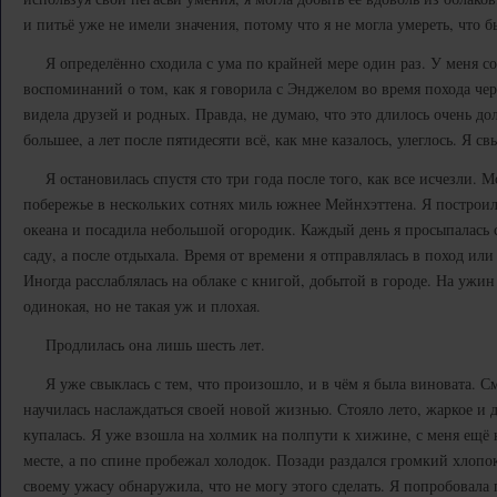
и питьё уже не имели значения, потому что я не могла умереть, что б
Я определённо сходила с ума по крайней мере один раз. У меня с
воспоминаний о том, как я говорила с Энджелом во время похода чер
видела друзей и родных. Правда, не думаю, что это длилось очень до
большее, а лет после пятидесяти всё, как мне казалось, улеглось. Я с
Я остановилась спустя сто три года после того, как все исчезли. 
побережье в нескольких сотнях миль южнее Мейнхэттена. Я построил
океана и посадила небольшой огородик. Каждый день я просыпалась с 
саду, а после отдыхала. Время от времени я отправлялась в поход или
Иногда расслаблялась на облаке с книгой, добытой в городе. На ужи
одинокая, но не такая уж и плохая.
Продлилась она лишь шесть лет.
Я уже свыклась с тем, что произошло, и в чём я была виновата. С
научилась наслаждаться своей новой жизнью. Стояло лето, жаркое и 
купалась. Я уже взошла на холмик на полпути к хижине, с меня ещё к
месте, а по спине пробежал холодок. Позади раздался громкий хлопок
своему ужасу обнаружила, что не могу этого сделать. Я попробовала 