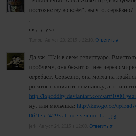
постоянству во всём". вы что, серьёзно?
.
ску-у-ука.
Tamop, Август 23, 2015 в 22:10.
Ответить
#
Да уж, Шай в свем репертуаре. Вместо т
проблему, она бежит от нее через смирен
огребает. Серьезно, она могла на крайн
рогатого запилить компашку, а то и пото
http://lopoddity.deviantart.com/art/1000-y
ну, или мальчика:
http://kinogo.co/uploads
06/1372429371_ace.ventura.1-1.jpg
jerk, Август 24, 2015 в 12:00.
Ответить
#