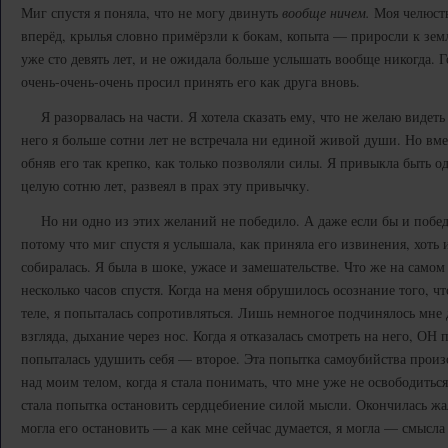
Миг спустя я поняла, что не могу двинуть
вообще ничем.
Моя челюсть 
вперёд, крылья словно примёрзли к бокам, копыта — приросли к земле
уже сто девять лет, и не ожидала больше услышать вообще никогда. Г
очень-очень-очень просил принять его как друга вновь.
Я разорвалась на части. Я хотела сказать ему, что не желаю видеть 
него я больше сотни лет не встречала ни единой живой души. Но вмес
обняв его так крепко, как только позволяли силы. Я привыкла быть о
целую сотню лет, развеял в прах эту привычку.
Но ни одно из этих желаний не победило. А даже если бы и победи
потому что миг спустя я услышала, как приняла его извинения, хоть 
собиралась. Я была в шоке, ужасе и замешательстве. Что же на самом
несколько часов спустя. Когда на меня обрушилось осознание того, ч
теле, я попыталась сопротивляться. Лишь немногое подчинялось мне 
взгляда, дыхание через нос. Когда я отказалась смотреть на него, ОН 
попыталась удушить себя — второе. Эта попытка самоубийства произ
над моим телом, когда я стала понимать, что мне уже не освободитьс
стала попытка остановить сердцебиение силой мысли. Окончилась жал
могла его остановить — а как мне сейчас думается, я могла — смысла