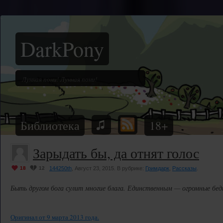
DarkPony
Библиотека
18+
Зарыдать бы, да отнят голос
18
12
144250th
, Август 23, 2015. В рубрике:
Гримдарк
,
Рассказы
.
Быть другом бога сулит многие блага. Единственным — огромные бед
Оригинал от 9 марта 2013 года.