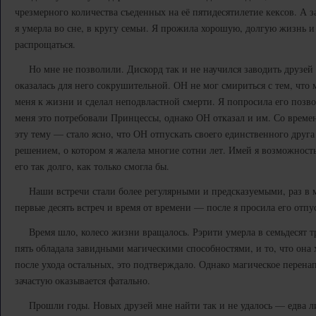
чрезмерного количества съеденных на её пятидесятилетие кексов. А за
я умерла во сне, в кругу семьи. Я прожила хорошую, долгую жизнь и
распрощаться.
Но мне не позволили. Дискорд так и не научился заводить друзей б
оказалась для него сокрушительной. ОН не мог смириться с тем, что
меня к жизни и сделал неподвластной смерти. Я попросила его позво
меня это потребовали Принцессы, однако ОН отказал и им. Со време
эту тему — стало ясно, что ОН отпускать своего единственного друга
решением, о котором я жалела многие сотни лет. Имей я возможность
его так долго, как только смогла бы.
Наши встречи стали более регулярными и предсказуемыми, раз в м
первые десять встреч и время от времени — после я просила его отпу
Время шло, колесо жизни вращалось. Рэрити умерла в семьдесят тр
пять обладала завидными магическими способностями, и то, что она 
после ухода остальных, это подтверждало. Однако магическое перен
зачастую оказывается фатально.
Прошли годы. Новых друзей мне найти так и не удалось — едва ли н