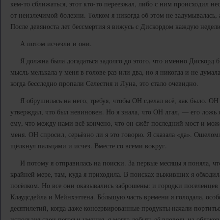
кем-то сближаться, этот кто-то переезжал, либо с ним происходил не
от неизлечимой болезни. Толком я никогда об этом не задумывалась, 
После девяноста лет бессмертия я вижусь с Дискордом каждую недел
А потом исчезли и они.
Я должна была догадаться задолго до этого, что именно Дискорд б
мысль мелькала у меня в голове раз или два, но я никогда и не дума
когда бесследно пропали Селестия и Луна, это стало очевидно.
Я обрушилась на него, требуя, чтобы ОН сделал всё, как было. ОН
утверждал, что был невиновен. Но я знала, что ОН лгал, — его ложь я
ему, что между нами всё кончено, что он сжёг последний мост и може
меня. ОН спросил, серьёзно ли я это говорю. Я сказала «да». Ошело
щёлкнул пальцами и исчез. Вместе со всеми вокруг.
И потому я отправилась на поиски. За первые месяцы я поняла, что
крайней мере, там, куда я приходила. В поисках выживших я обходила
посёлком. Но все они оказывались заброшены: и городки поселенцев 
Клаудсдейла и Мейнхэттена. Бо́льшую часть времени я голодала, осо
десятилетий, когда даже консервированные продукты начали портит
используя свои пегасьи умения, я могла добыть её вдоволь из облаков