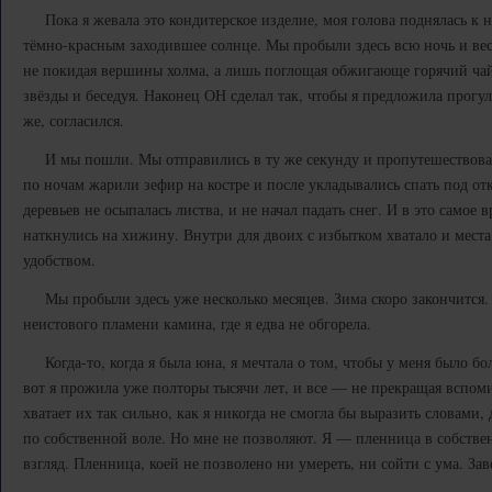
Пока я жевала это кондитерское изделие, моя голова поднялась к н
тёмно-красным заходившее солнце. Мы пробыли здесь всю ночь и вес
не покидая вершины холма, а лишь поглощая обжигающе горячий чай
звёзды и беседуя. Наконец ОН сделал так, чтобы я предложила прогуля
же, согласился.
И мы пошли. Мы отправились в ту же секунду и пропутешествовал
по ночам жарили зефир на костре и после укладывались спать под о
деревьев не осыпалась листва, и не начал падать снег. И в это самое
наткнулись на хижину. Внутри для двоих с избытком хватало и места
удобством.
Мы пробыли здесь уже несколько месяцев. Зима скоро закончится. 
неистового пламени камина, где я едва не обгорела.
Когда-то, когда я была юна, я мечтала о том, чтобы у меня было б
вот я прожила уже полторы тысячи лет, и все — не прекращая вспоми
хватает их так сильно, как я никогда не смогла бы выразить словами
по собственной воле. Но мне не позволяют. Я — пленница в собствен
взгляд. Пленница, коей не позволено ни умереть, ни сойти с ума. З