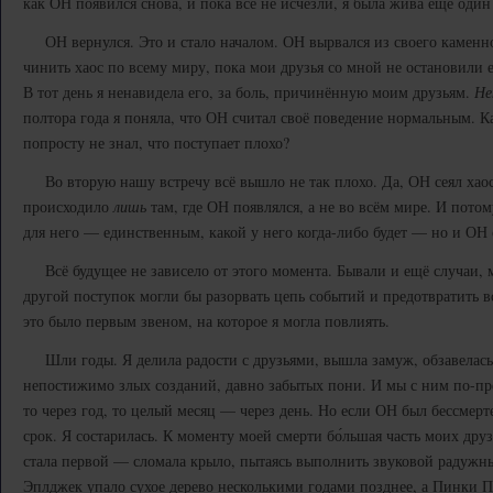
как ОН появился снова, и пока все не исчезли, я была жива ещё один
ОН вернулся. Это и стало началом. ОН вырвался из своего каменно
чинить хаос по всему миру, пока мои друзья со мной не остановили
В тот день я ненавидела его, за боль, причинённую моим друзьям.
Не
полтора года я поняла, что ОН считал своё поведение нормальным. Как
попросту не знал, что поступает плохо?
Во вторую нашу встречу всё вышло не так плохо. Да, ОН сеял хаос в
происходило
лишь
там, где ОН появлялся, а не во всём мире. И потом
для него — единственным, какой у него когда-либо будет — но и ОН 
Всё будущее не зависело от этого момента. Бывали и ещё случаи, м
другой поступок могли бы разорвать цепь событий и предотвратить в
это было первым звеном, на которое я могла повлиять.
Шли годы. Я делила радости с друзьями, вышла замуж, обзавелась
непостижимо злых созданий, давно забытых пони. И мы с ним по-пр
то через год, то целый месяц — через день. Но если ОН был бессмерт
срок. Я состарилась. К моменту моей смерти бо́льшая часть моих др
стала первой — сломала крыло, пытаясь выполнить звуковой радужный
Эплджек упало сухое дерево несколькими годами позднее, а Пинки П