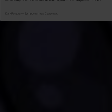
DarkPony.ru — Да простит нас Селестия.