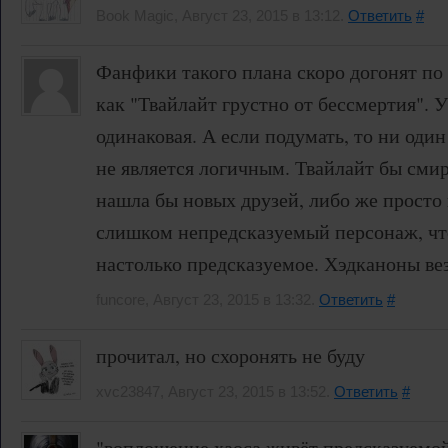
Book Magic, Август 23, 2015 в 13:12.
Ответить
#
Фанфики такого плана скоро догонят по 
как "Твайлайт грустно от бессмертия". 
одинаковая. А если подумать, то ни оди
не является логичным. Твайлайт бы смир
нашла бы новых друзей, либо же просто
слишком непредсказуемый персонаж, чт
настолько предсказуемое. Хэдканоны вез
funcore, Август 23, 2015 в 13:32.
Ответить
#
прочитал, но схоронять не буду
xvc23847, Август 23, 2015 в 13:52.
Ответить
#
"воплощение хаоса живёт предсказуемой