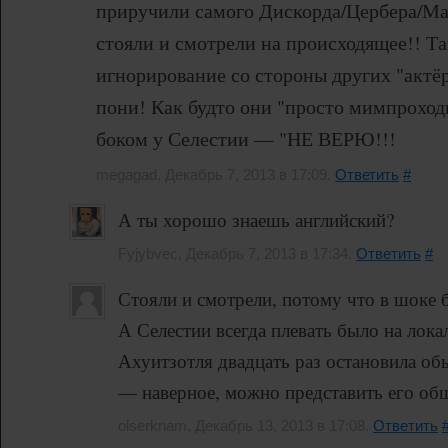
приручили самого Дискорда/Цербера/
стояли и смотрели на происходящее!! Т
игнорирование со стороны других "актё
пони! Как будто они "просто мимпроходи
боком у Селестии — "НЕ ВЕРЮ!!!
megagad, Декабрь 7, 2013 в 17:09.
Ответить
#
А ты хорошо знаешь английский?
Fyjybvec, Декабрь 7, 2013 в 17:34.
Ответить
#
Стояли и смотрели, потому что в шоке 
А Селестии всегда плевать было на лока
Ахуитзотля двадцать раз остановила обы
— наверное, можно представить его об
olserknam, Декабрь 13, 2013 в 17:08.
Ответить