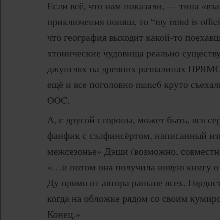
Если всё, что нам показали, — типа «в
приключения поняш, то “my mind is offici
что география выходит какой-то поехавш
хтонические чудовища реально существ
джунглях на древних развалинах ПРЯМ
ещё и все поголовно mane6 круто съехал
OOC.
А, с другой стороны, может быть, вся с
фанфик с сэлфинсёртом, написанный из
межсезонье» Дэши (возможно, совместно
«…и потом она получила новую книгу 
Ду прямо от автора раньше всех. Гордост
когда на обложке рядом со своим кумиро
Конец.»