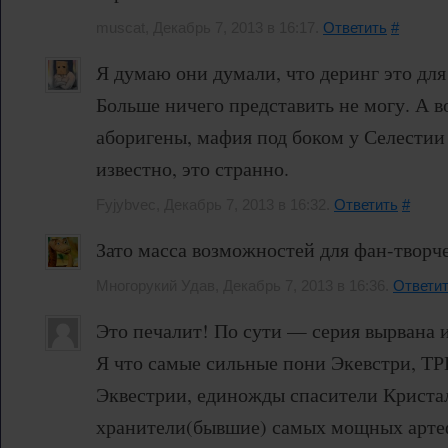
muscat, Декабрь 7, 2013 в 16:17.
Ответить
#
Я думаю они думали, что деринг это для
Больше ничего представить не могу. А в
аборигены, мафия под боком у Селестии
известно, это странно.
Fyjybvec, Декабрь 7, 2013 в 16:32.
Ответить
#
Зато масса возможностей для фан-творче
Многорукий Удав, Декабрь 7, 2013 в 16:36.
Ответи
Это печалит! По сути — серия вырвана
Я что самые сильные пони Экевстри, 
Эквестрии, единожды спасители Криста
хранители(бывшие) самых мощных артеф