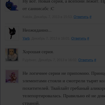
Ну вот. Новая серия, а всепони лежит. 
от саннисабс :C
Kalola, Декабрь 7, 2013 в 15:53.
Ответить
#
Неожиданно...
Yarb
, Декабрь 7, 2013 в 16:01.
Ответить
#
Хорошая серия.
Fyjybvec, Декабрь 7, 2013 в 16:02.
Ответить
#
Не логичнее серии не припомню. Принц
элементами стояли и смотрели тырят ко
похитителей. Твайлайт гребаный аликорн
телепортировалась. Правильно её не до
страной.