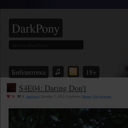
DarkPony
Библиотека
18+
S4E04: Daring Don't
75
3
darkpony
, Декабрь 7, 2013. В рубрике:
Видео
,
Обсуждения
.