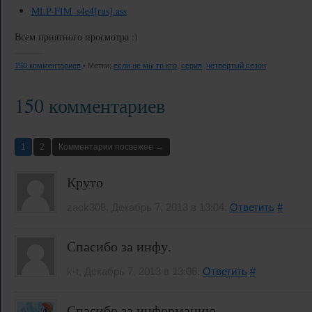
MLP-FIM_s4e4[rus].ass
Всем приятного просмотра :)
150 комментариев
• Метки:
если не мы то кто
,
серия
,
четвёртый сезон
150 комментариев
1
2
Комментарии посвежее →
Круто
zack308, Декабрь 7, 2013 в 13:04.
Ответить
#
Спасибо за инфу.
k-t, Декабрь 7, 2013 в 13:06.
Ответить
#
Спасибо за информацию.