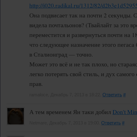
http://i020.radikal.ru/1312/82/d2b3e1d5295
Она подвисает так на почти 2 секунды. 
видела почтальонов? (Твайлайт за это вр
переместится и развернуться почти на 18
что следующее назначение этого пегаса б
в Сталионград — точно.
Может это всё и не так плохо, но старая
легко потерять свой стиль, и дух самого
прав.
ramaloce, Декабрь 7, 2013 в 18:22.
Ответить
#
А тем временем Ян таки добил
Don't Min
Netmare, Декабрь 7, 2013 в 19:00.
Ответить
#