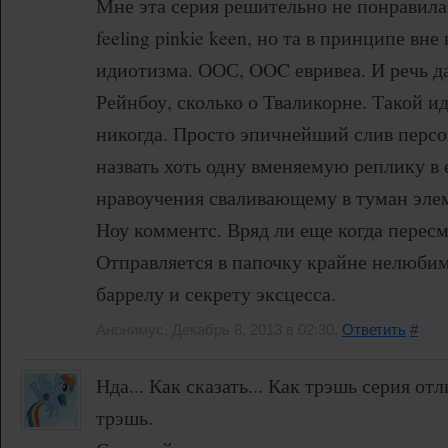
Мне эта серия решительно не понравила
feeling pinkie keen, но та в принципе вн
идиотизма. ООС, OOC евривеа. И речь да
Рейнбоу, сколько о Тваликорне. Такой и
никогда. Просто эпичнейший слив персо
назвать хоть одну вменяемую реплику в 
нравоучения сваливающему в туман элем
Ноу комментс. Вряд ли еще когда перес
Отправляется в папочку крайне нелюбим
баррелу и секрету эксцесса.
Анонимус, Декабрь 8, 2013 в 02:30.
Ответить
#
Нда... Как сказать... Как трэшь серия от
трэшь.