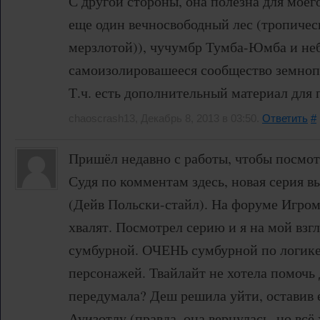
С другой стороны, она полезна для мое
еще один вечносвободный лес (тропическ
мерзлотой)), чучумбр Тумба-Юмба и не
самоизолировашееся сообщество земнопо
Т.ч. есть дополнительный материал для 
chaoscrash13, Декабрь 8, 2013 в 03:50.
Ответить
#
Пришёл недавно с работы, чтобы посмот
Судя по комментам здесь, новая серия 
(Дейв Польски-стайл). На форуме Игро
хвалят. Посмотрел серию и я на мой взг
сумбурной. ОЧЕНЬ сумбурной по логик
персонажей. Твайлайт не хотела помочь 
передумала? Деш решила уйти, оставив е
Ауизотлу (правда, она вернулась, но всё