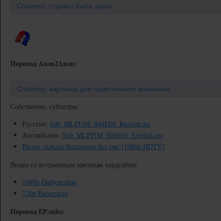
Спойлер: стримы были здесь
Перевод Anon2Anon:
Спойлер: картинка для привлечения внимания
Собственно, субтитры:
Русские:
Sub_MLPFiM_S04E04_Russian.ass
Английские:
Sub_MLPFiM_S04E04_English.ass
Видео скачать бесплатно без смс [1080p HDTV]
Видео со встроенным цветным хардсабом:
1080p Dailymotion
720p Вконтакте
Перевод EP.subs: