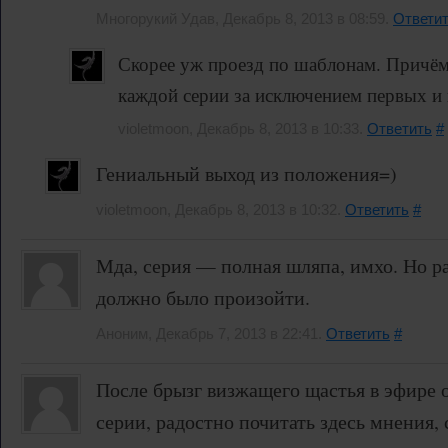
Многорукий Удав, Декабрь 8, 2013 в 08:59.
Ответи
Скорее уж проезд по шаблонам. Причём,
каждой серии за исключением первых и 
violetmoon, Декабрь 8, 2013 в 10:33.
Ответить
#
Гениальный выход из положения=)
violetmoon, Декабрь 8, 2013 в 10:32.
Ответить
#
Мда, серия — полная шляпа, имхо. Но р
должно было произойти.
Аноним, Декабрь 7, 2013 в 22:41.
Ответить
#
После брызг визжащего щастья в эфире о
серии, радостно почитать здесь мнения,