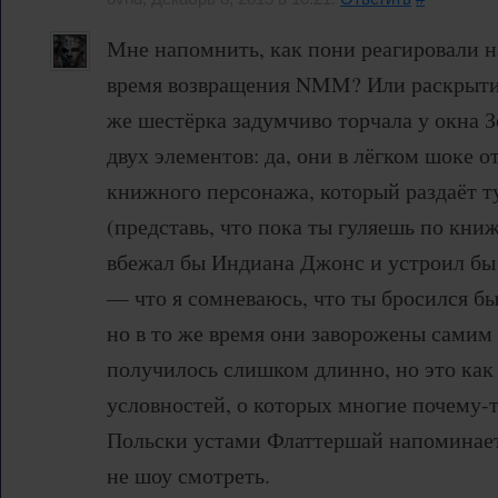
Мне напомнить, как пони реагировали н
время возвращения NMM? Или раскрытия
же шестёрка задумчиво торчала у окна З
двух элементов: да, они в лёгком шоке от
книжного персонажа, который раздаёт т
(представь, что пока ты гуляешь по кни
вбежал бы Индиана Джонс и устроил бы
— что я сомневаюсь, что ты бросился бы
но в то же время они заворожены самим
получилось слишком длинно, но это как
условностей, о которых многие почему-т
Польски устами Флаттершай напоминает
не шоу смотреть.