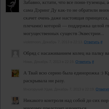
Забавно, кстати, что все пони-туземцы, 
сама Дэринг Ду как-то не обратили вни
скачет очень даже настоящая принцесса,
плечами) которой — поддержка целой гв
могущественных существ Эквестрии...
violetmoon, Декабрь 7, 2013 в 22:13.
Ответить
#
Обряд с насаживанием колец на палку ва
Нямк, Декабрь 7, 2013 в 22:19.
Ответить
#
А Твай всю серию была единорожка :) К
раскрывала ни разу.
Многорукий Удав, Декабрь 7, 2013 в 22:19.
Ответи
Никакого контроля над собой до сих по
многому предстоит научиться.