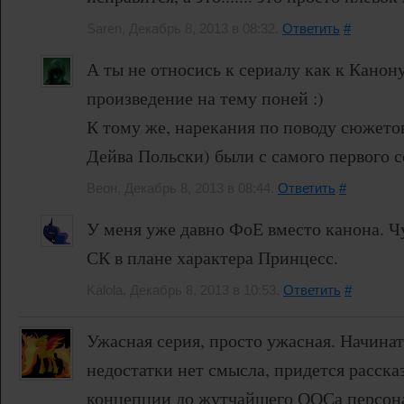
Saren, Декабрь 8, 2013 в 08:32.
Ответить
#
А ты не относись к сериалу как к Канон
произведение на тему поней :)
К тому же, нарекания по поводу сюжето
Дейва Польски) были с самого первого с
Веон, Декабрь 8, 2013 в 08:44.
Ответить
#
У меня уже давно ФоЕ вместо канона. Ч
СК в плане характера Принцесс.
Kalola, Декабрь 8, 2013 в 10:53.
Ответить
#
Ужасная серия, просто ужасная. Начинат
недостатки нет смысла, придется расска
концепции до жутчайшего ООСа персон