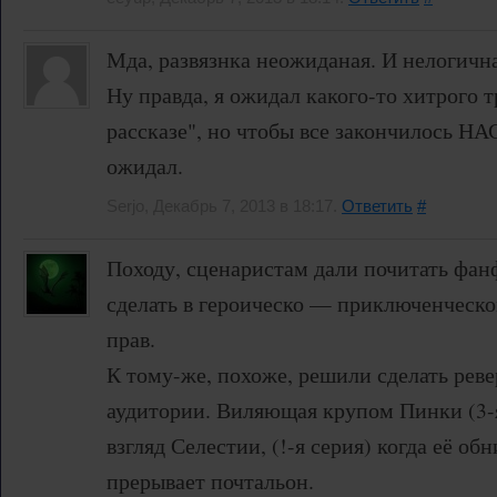
Мда, развязнка неожиданая. И нелогична
Ну правда, я ожидал какого-то хитрого т
рассказе", но чтобы все закончилось 
ожидал.
Serjo, Декабрь 7, 2013 в 18:17.
Ответить
#
Походу, сценаристам дали почитать фанф
сделать в героическо — приключенческо
прав.
К тому-же, похоже, решили сделать реве
аудитории. Виляющая крупом Пинки (3-я
взгляд Селестии, (!-я серия) когда её о
прерывает почтальон.