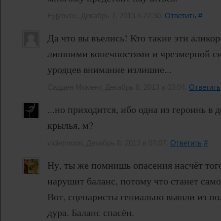
Fyjybvec, Декабрь 7, 2013 в 22:30.
Ответить
#
Да что вы въелись! Кто такие эти алико
лишними конечностями и чрезмерной си
уродцев внимание излишне...
Садден Момент, Декабрь 8, 2013 в 03:04.
Ответить
...но приходится, ибо одна из героинь в 
крылья, м?
violetmoon, Декабрь 8, 2013 в 07:07.
Ответить
#
Ну, ты же помнишь опасения насчёт того
нарушит баланс, потому что станет сам
Вот, сценаристы гениально вышли из по
дура. Баланс спасён.