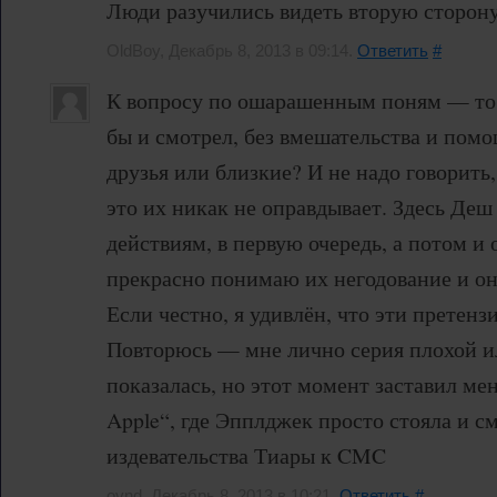
Люди разучились видеть вторую сторону
OldBoy, Декабрь 8, 2013 в 09:14.
Ответить
#
К вопросу по ошарашенным поням — то е
бы и смотрел, без вмешательства и пом
друзья или близкие? И не надо говорить
это их никак не оправдывает. Здесь Деш
действиям, в первую очередь, а потом и 
прекрасно понимаю их негодование и он
Если честно, я удивлён, что эти претенз
Повторюсь — мне лично серия плохой и
показалась, но этот момент заставил ме
Apple“, где Эпплджек просто стояла и с
издевательства Тиары к CMC
ovnd, Декабрь 8, 2013 в 10:21.
Ответить
#