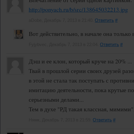
http://ponyach.ru/b/src/138645032213.jpg
aDobe, Декабрь 7, 2013 в 21:40.
Ответить
#
Вот действительно, в начале она только 
Fyjybvec, Декабрь 7, 2013 в 22:04.
Ответить
#
Дэш и ее клон, который круче на 20% ...
Твай в прошлой серии своих друзей разо
в этой не стала так поступать с противн
имитацию деятельности, пока крутые п
серьезными делами...
Тем в духе "РД такая классная, мимими"
Нямк, Декабрь 7, 2013 в 21:59.
Ответить
#