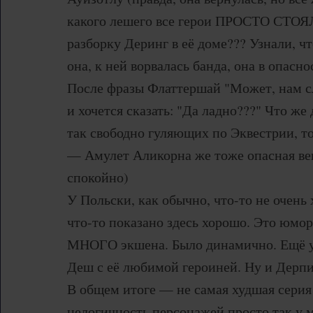
какого лешего все герои ПРОСТО СТ
разборку Деринг в её доме??? Узнали, чт
она, к ней ворвалась банда, она в опасно
После фразы Флаттершай "Может, нам сл
и хочется сказать: "Да ладно???" Что ж
так свободно гуляющих по Эквестрии, то 
— Амулет Аликорна же тоже опасная вещ
спокойно)
У Польски, как обычно, что-то не очень 
что-то показано здесь хорошо. Это юмор
МНОГО экшена. Было динамично. Ещё 
Деш с её любимой героиней. Ну и Дерпи
В общем итоге — не самая худшая серия
нелогичность персонажей просто так у м