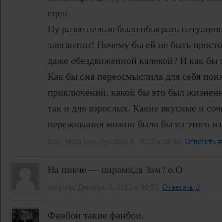
сцен.
Ну разве нельзя было обыграть ситуаци
элегантно? Почему бы ей не быть прост
даже обездвиженной калекой? И как бы 
Как бы она переосмыслила для себя пон
приключений, какой бы это был жизнен
так и для взрослых. Какие вкусные и со
переживания можно было бы из этого изв
Ivan_Magregor, Декабрь 8, 2013 в 08:48.
Ответить
#
На пикче — пирамида Зэм? о.О
smysha, Декабрь 8, 2013 в 08:50.
Ответить
#
Фанбои такие фанбои.