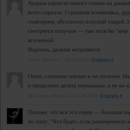
Худшая серия из нового сезона на данн
всего сериала. Страшная штамповка, ду
главгероев, абсолютно плоский злодей.
смотрятся получше — там хотя бы "мир
вселенной.
Надеюсь, дальше исправятся.
freeze, Декабрь 7, 2013 в 19:37.
Ответить
#
Опять слишком эпично и не логично. На
и продолжат делать нормально, а не ко-к
AikoYogurt, Декабрь 7, 2013 в 20:15.
Ответить
#
Похоже, что вся эта серия — большая п
по типу: "Что будет, если размеренную