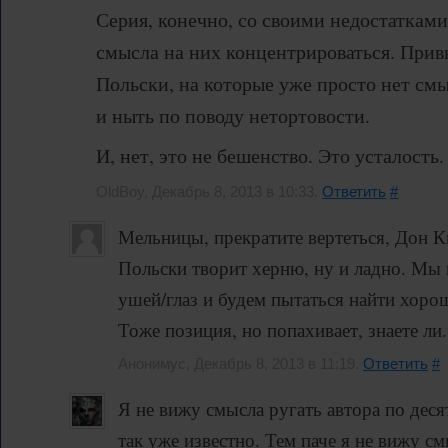
Серия, конечно, со своими недостатками
смысла на них концентрироваться. Прив
Польски, на которые уже просто нет см
и ныть по поводу нетортовости.
И, нет, это не бешенство. Это усталость.
OldBoy, Декабрь 8, 2013 в 10:33.
Ответить
#
Мельницы, прекратите вертеться, Дон К
Польски творит херню, ну и ладно. Мы
ушей/глаз и будем пытаться найти хорош
Тоже позиция, но попахивает, знаете ли.
Анонимус, Декабрь 8, 2013 в 11:19.
Ответить
#
Я не вижу смысла ругать автора по десят
так уже известно. Тем паче я не вижу 