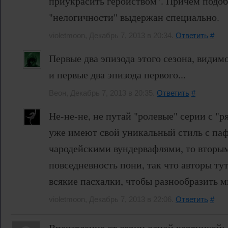
приукрасить геройством". Причем подо
"нелогичности" выдержан специально.
violetmoon, Декабрь 7, 2013 в 20:34.
Ответить
#
Первые два эпизода этого сезона, видимо
и первые два эпизода первого...
Веон, Декабрь 7, 2013 в 20:35.
Ответить
#
Не-не-не, не путай "ролевые" серии с "
уже имеют свой уникальный стиль с паф
чародейскими вундервафлями, то вторым
повседневность пони, так что авторы ту
всякие пасхалки, чтобы разнообразить 
violetmoon, Декабрь 7, 2013 в 22:06.
Ответить
#
Впечатление от серии одной картинкой: