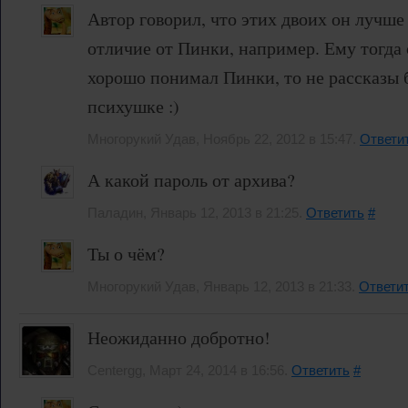
Автор говорил, что этих двоих он лучше
отличие от Пинки, например. Ему тогда 
хорошо понимал Пинки, то не рассказы б
психушке :)
Многорукий Удав, Ноябрь 22, 2012 в 15:47.
Ответи
А какой пароль от архива?
Паладин, Январь 12, 2013 в 21:25.
Ответить
#
Ты о чём?
Многорукий Удав, Январь 12, 2013 в 21:33.
Ответи
Неожиданно добротно!
Centergg, Март 24, 2014 в 16:56.
Ответить
#