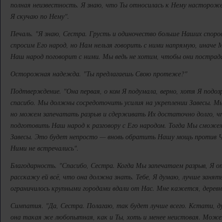
полная неизвестность. Я знаю, что Ты относилась к Нему настороже
Я скучаю по Нему".
Печаль. "Я знаю, Сестра. Грусть и одиночество больше Наших споро
спросим Его народ, но Нам нельзя говорить с ними напрямую, иначе
Наш народ поговорит с ними. Мы ведь не хотим, чтобы они пострад
Осторожная надежда. "Ты предлагаешь Свою протеже?"
Подтверждение. "Она первая, о ком Я подумала, верно, хотя Я подо
спасибо. Мы должны сосредоточить усилия на укреплении Завесы. М
но можем запечатать разрыв и сдерживать Их достаточно долго, 
подготовить Наш народ к разговору с Его народом. Тогда Мы сможе
Завесы. Это будет непросто — вновь обратить Нашу мощь против Ч
Ними не встречались".
Благодарность. "Спасибо, Сестра. Когда Мы запечатаем разрыв, Я о
расскажу ей всё, что она должна знать. Тебе, Я думаю, лучше заня
ограничилось крупными городами вдали от Нас. Мне кажется, деревн
Симпатия. "Да, Сестра. Полагаю, так будет лучше всего. Кстати, 
она такая же любопытная, как и Ты, хоть и менее неистовая. Может