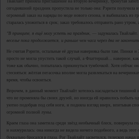
Твайлайт приняла приглашение на вторую вечеринку, тронутая забот
сегодняшний праздник пропустила не только она: Рэрити получила и
огромный заказ на наряды по моде нового сезона, и выбивалась из г
старалась уложиться в срок; заказ требовалось отправить рано утром, 
"В принципе, я ещё могу успеть на праздник,
— задумалась Твайлайт
веселье пока продолжается, и раньше чем часа через два не закончит
Не считая Рэрити, остальные её друзья наверняка были там. Пинки и
просто не могла упустить такой случай, а Флаттершай... наверное, к
тоже как обычно, попыталась прикинуться тумбочкой. Хотя сейчас она
стесняться: жёлтая пегасочка вполне могла развлекаться на вечеринк
время, чтобы освоиться.
Впрочем, в данный момент Твайлайт хотелось насладиться тишиной и
что не променяла бы своих друзей, но иногда ей нравилось побыть од
уютно подобрав под себя ноги, и подняла взгляд вверх, впитывая сп
огромной полной луны.
Краем глаза она заметила среди звёзд необычный блеск, повернула го
и нахмурилась: она никогда не видела ничего подобного, а ведь этот 
буквально бросался в глаза. Рог Твайлайт засветился, телескоп начал 