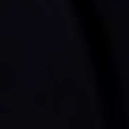
Если же ваша душевная кон
добро пожаловать!
P.S. Если вы видите это п
страницам - включите cooki