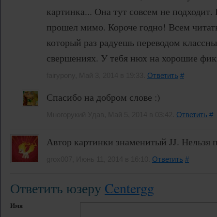
картинка... Она тут совсем не подходит.
прошел мимо. Короче годно! Всем читать
который раз радуешь переводом классны
свершениях. У тебя нюх на хорошие фик
fairypony, Май 3, 2014 в 19:33.
Ответить
#
Спасибо на добром слове :)
Многорукий Удав, Май 5, 2014 в 03:42.
Ответить
#
Автор картинки знаменитый JJ. Нельзя 
grox007, Июнь 11, 2014 в 16:10.
Ответить
#
Ответить юзеру
Centergg
Имя