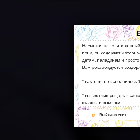
Несмотря на то, что данны
пони, он содержит матери
детям, паладинам и просто
Вам рекомендуется воздерж
* вам ещё не исполнилось 1
* вы светлый рыцарь в сия
фланки и вымечки;
Выйти на свет
* ваши моральные устои сл
намёков на секс и насилие;
* всё вышеперечисленное.