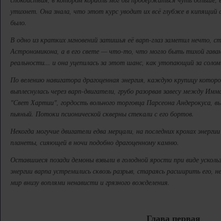
утихнет. Она знала, что этот курс уводит их всё глубже в кипящий а
было.
В одно из кратких мгновений затишья её варп-глаз заметил нечто, с
Астрономикона, а в его свете — что-то, что могло быть тихой гава
реальности... и она уцепилась за этот шанс, как утопающий за солом
По велению навигатора драгоценная энергия, каждую крупицу котор
выплеснулась через варп-двигатели, грубо разорвав завесу между Им
"Свет Хартии", гордость вольного торговца Парсеона Андерокуса, вы
пьяный. Потоки псионической скверны стекали с его бортов.
Некогда могучие двигатели едва мерцали, на последних крохах энерги
планеты, сияющей в ночи подобно драгоценному камню.
Оставшиеся позади демоны взвыли в голодной ярости при виде ускол
энергии варпа устремились сквозь разрыв, стараясь расширить его, н
мир внизу воплями ненависти и грязного вожделения.
Глава первая