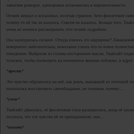
закончив разворот, единорожка остановилась в нерешительности.
Огонёк мерцал и вспыхивал, излучая странное, бело-фиолетовое сияние
почему-то ей так не казалось. Совсем не казалось. Больше того, Твай
очень не хочется
рассматривать этот огонёк подробнее.
Она нахмурилась сильнее. Откуда взялось это ощущение? Лавандова
невероятно любознательна; нежелание узнать что-то новое полность
поведению. Выбросив из головы посторонние мысли, Твайлайт подня
телескоп, чтобы посмотреть на непонятное явление поближе, и вдруг.
*ярость*
Это чувство обрушилось на неё, как рояль, выпавший из почтовой те
попыталась восстановить самообладание, не понимая, почему....
*ужас*
Твайлайт дёрнулась, её фиолетовые глаза расширились, когда её захл
осознала, что эти чувства ей не принадлежали, они...
*похоть*