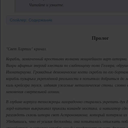
Читайте и узнаете.
Спойлер: Содержание
Пролог
"Свет Хартии" кричал.
Корабль, захваченный яростными волнами мощнейшего варп-шторма, 
Вихри эфирных энергий хлестали по слабеющему полю Геллера, обруш
Имматериума. Громадные демонические когти скребли по его борта
корабль пузырька укреплённой реальности в попытках добраться до 
киль крейсера гнулся, издавая ужасные металлические стоны, словно
мгновения смертельной агонии.
В глубине корпуса техножрецы лихорадочно старались укрепить дух 
лорд-капитан выкрикивал приказы команде мостика, а навигатор сд
разглядеть сквозь шторм свет Астрономикона, который потеряла из в
Убедившись, что её усилия бесплодны, она попыталась отыскать поб
спокойствия, в котором корабль мог бы продержаться чуть дольше,