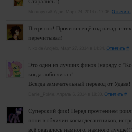
Старались :)
Многорукий Удав, Март 24, 2014 в 17:06.
Ответить
Потрясно! Прочитал ещё год назад, с тех
перечитывал!
Niko de Andjelo, Март 27, 2014 в 14:34.
Ответить
#
Это один из лучших фиков (наряду с "Кс
когда либо читал!
Всегда замечательный перевод от Удава!
Daniel_PoMe, Апрель 6, 2014 в 18:39.
Ответить
#
Суперский фик! Перед прочтением роил
пони в обличии космодесантников, истр
всё оказалось намного, намного лучше!!