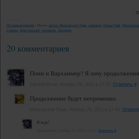
П
20 комментариев
• Метки:
автор: Многорукий Удав
,
перевод
,
Пинки Пай
,
Принцесса
Спаркл
,
Флаттершай
,
человеки
,
Эплджек
20 комментариев
Пони и Вархаммер? Я хочу продолжения
EldradUlthran, Ноябрь 28, 2011 в 17:37.
Ответить
#
Продолжение будет непременно.
Многорукий Удав, Ноябрь 28, 2011 в 17:44.
Ответи
Я жду!
EldradUlthran, Ноябрь 28, 2011 в 22:37.
Ответить
#