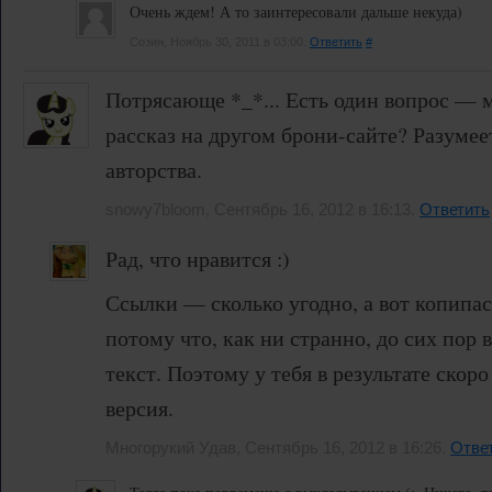
Очень ждем! А то заинтересовали дальше некуда)
Созин, Ноябрь 30, 2011 в 03:00.
Ответить
#
Потрясающе *_*... Есть один вопрос — 
рассказ на другом брони-сайте? Разумее
авторства.
snowy7bloom, Сентябрь 16, 2012 в 16:13.
Ответить
Рад, что нравится :)
Ссылки — сколько угодно, а вот копипас
потому что, как ни странно, до сих пор
текст. Поэтому у тебя в результате скор
версия.
Многорукий Удав, Сентябрь 16, 2012 в 16:26.
Отве