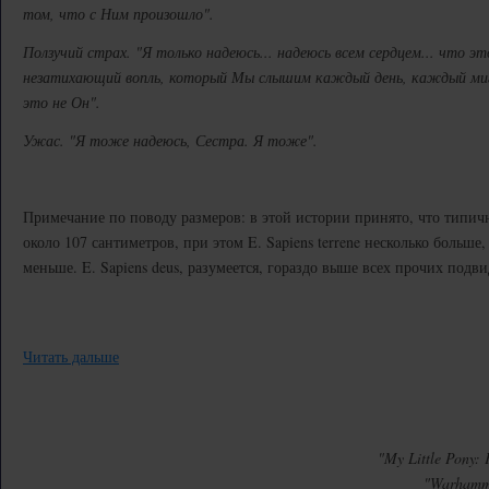
том, что с Ним произошло".
Ползучий страх. "Я только надеюсь... надеюсь всем сердцем... что э
незатихающий вопль, который Мы слышим каждый день, каждый миг 
это не Он".
Ужас. "Я тоже надеюсь, Сестра. Я тоже".
Примечание по поводу размеров: в этой истории принято, что типичн
около 107 сантиметров, при этом E. Sapiens terrene несколько больше, 
меньше. E. Sapiens deus, разумеется, гораздо выше всех прочих подвид
Читать дальше
"My Little Pony: 
"Warhamme