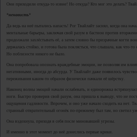
Они приходили откуда-то извне! Но откуда? Кто мог это делать? Твайл
*ненависть*
Да ведь на неё пытались напасть! Рог Твайлайт засиял, когда она нач
ментальные барьеры, заключая свой разум в бастион против вторже
продолжали захлёстывать её, а затем словно бы призрачные когти вон
держалась стойко, и готова была поклясться, что слышала, как что-то 
Но поблизости никого не было.
Она попробовала опознать враждебные эмоции, не позволяя им влиять
негативными, иногда до абсурда. У Твайлайт даже появилось чувство
переживания каким-то образом физически пачкали её шёрстку.
Наконец волны эмоций начали ослабевать, и единорожка встряхнулась
ноги. Быстро проверив свой разум, она пришла к выводу, что не пост
ощущения гадливости. Впрочем, и оно уже начало сходить на нет. Тв
странный отвратительный огонёк по-прежнему был там, но светил уже
Она вздохнула, приходя в себя после миновавшей угрозы.
И именно в этот момент до неё донеслись первые крики.