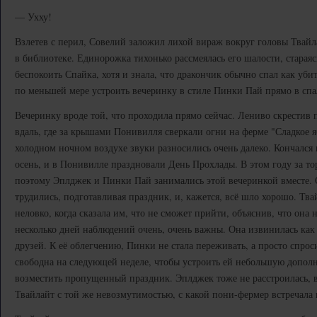
— Ухху!
Взлетев с перил, Совелий заложил лихой вираж вокруг головы Твай
в библиотеке. Единорожка тихонько рассмеялась его шалости, стараяс
беспокоить Спайка, хотя и знала, что дракончик обычно спал как уби
по меньшей мере устроить вечеринку в стиле Пинки Пай прямо в спа
Вечеринку вроде той, что проходила прямо сейчас. Лениво скрестив 
вдаль, где за крышами Понивилля сверкали огни на ферме "Сладкое 
холодном ночном воздухе звуки разносились очень далеко. Кончался 
осень, и в Понивилле праздновали День Прохлады. В этом году за то
поэтому Эплджек и Пинки Пай занимались этой вечеринкой вместе.
трудились, подготавливая праздник, и, кажется, всё шло хорошо. Тва
неловко, когда сказала им, что не сможет прийти, объяснив, что она
несколько дней наблюдений очень, очень важны. Она извинилась как м
друзей. К её облегчению, Пинки не стала переживать, а просто спроси
свободна на следующей неделе, чтобы устроить ей небольшую допол
возместить пропущенный праздник. Эплджек тоже не расстроилась, 
Твайлайт с той же невозмутимостью, с какой пони-фермер встречала 