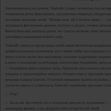
Расположившись на балконе, Твайлайт Спаркл склонилась над окуля
телекинезом ручку фокусировки, она довольно хмыкнула, обнаружив 
последние несколько ночей.
"Именно там, где и должна быть",
— под
окутавшись фиолетовым ореолом, взлетело в воздух, готовое записыв
Комета была ещё довольно далеко, но, судя по расчётам, через нескол
настоящим украшением ночного неба.
Твайлайт занесла в свиток перед собой новые абсолютные координат
профессиональным астрономом, но к своему хобби она относилась со 
минут спустя свиток был наполовину заполнен подробными сведениям
а также о положении на небосводе относительно ближайших звёзд из
— ближайших ярких опорных звёзд. Перечитав свои заметки ещё раз,
поправок и удовлетворённо кивнула. Отложив перо и закупорив чер
негромко позвала Совелия. Её ночной помощник вылетел на балкон,
уселся на перила и уставился на Твайлайт огромными круглыми глаз
— Ухху?
— Ты не мог бы отнести это к остальным записям по астрономии? — 
маленькому филину, и он аккуратно взял его когтистой лапой.