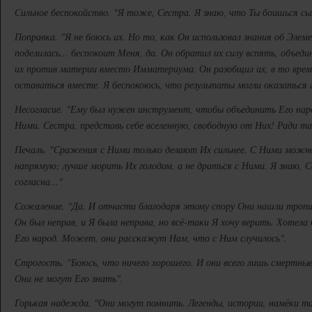
Сильное беспокойство. "Я тоже, Сестра. Я знаю, что Ты боишься сын
Поправка. "Я не боюсь их. Но то, как Он использовал знания об Эле
поделилась... беспокоит Меня, да. Он обратил их силу вспять, объеди
их против материи вместо Имматериума. Он разобщил их, в то время
оставаться вместе. Я беспокоюсь, что результаты могли оказаться 
Несогласие. "Ему был нужен инструмент, чтобы объединить Его нар
Ними. Сестра, представь себе вселенную, свободную от Них! Ради т
Печаль. "Сражения с Ними только делают Их сильнее. С Ними можно 
напрямую; лучше морить Их голодом, а не драться с Ними. Я знаю, С
согласна..."
Сожаление. "Да. И отчасти благодаря этому спору Они нашли тропин
Он был неправ, и Я была неправа, но всё-таки Я хочу верить. Хотела
Его народ. Может, они расскажут Нам, что с Ним случилось".
Строгость. "Боюсь, что ничего хорошего. И они всего лишь смертны
Они не могут Его знать".
Горькая надежда. "Они могут помнить. Легенды, истории, намёки та