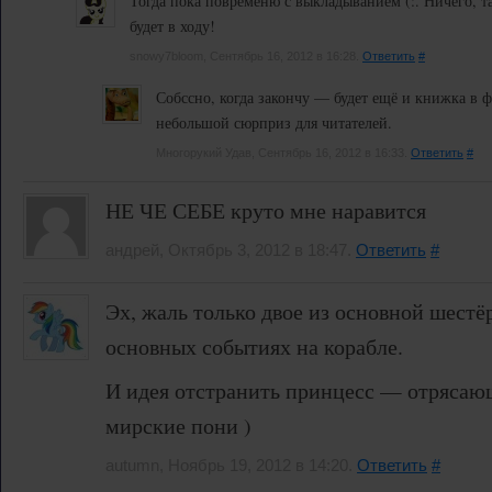
Тогда пока повременю с выкладыванием (:. Ничего, т
будет в ходу!
snowy7bloom, Сентябрь 16, 2012 в 16:28.
Ответить
#
Собссно, когда закончу — будет ещё и книжка в 
небольшой сюрприз для читателей.
Многорукий Удав, Сентябрь 16, 2012 в 16:33.
Ответить
#
НЕ ЧЕ СЕБЕ круто мне наравится
андрей, Октябрь 3, 2012 в 18:47.
Ответить
#
Эх, жаль только двое из основной шестё
основных событиях на корабле.
И идея отстранить принцесс — отрясающ
мирские пони )
autumn, Ноябрь 19, 2012 в 14:20.
Ответить
#