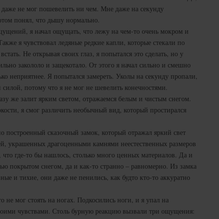
 я даже не мог пошевелить ни чем. Мне даже на секунду
потом понял, что дышу нормально.
ущений, я начал ощущать, что лежу на чем-то очень мокром и
Также я чувствовал ледяные редкие капли, которые стекали по
встать. Не открывая своих глаз, я попытался это сделать, но у
сильно закололо и защекотало. От этого я начал сильно и смешно
лько неприятнее. Я попытался замереть. Уколы на секунду пропали,
 силой, потому что я не мог не шевелить конечностями.
разу же залит ярким светом, отражаемся белым и чистым снегом.
яркости, я смог различить необычный вид, который простирался
но построенный сказочный замок, который отражал яркий свет
й, украшенных драгоценными камнями неестественных размеров
, что где-то бы нашлось, столько много ценных материалов. Да и
тью покрытом снегом, да и как-то странно – равномерно. Из замка
ые и тихие, они даже не пенились, как будто кто-то аккуратно
о не мог стоять на ногах. Подкосились ноги, и я упал на
 своими чувствами. Столь бурную реакцию вызвали три ощущения: