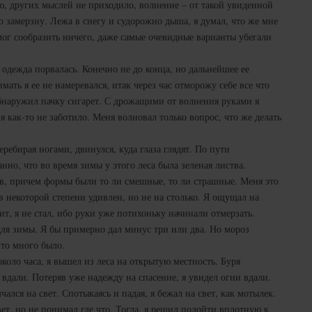
рию, других мыслей не приходило, волнение – от такой увиденной
ро замерзну. Лежа в снегу и судорожно дыша, я думал, что же мне
 мог сообразить ничего, даже самые очевидные варианты убегали
 одежда порвалась. Конечно не до конца, но дальнейшее ее
ать я ее не намеревался, итак через час отморожу себе все что
бнаружил пачку сигарет. С дрожащими от волнения руками я
ня как-то не заботило. Меня волновал только вопрос, что же делать
еребирая ногами, двинулся, куда глаза глядят. По пути
анно, что во время зимы у этого леса была зеленая листва.
в, причем формы были то ли смешные, то ли страшные. Меня это
 в некоторой степени удивлен, но не на столько. Я ощущал на
ит, я не стал, ибо руки уже потихоньку начинали отмерзать.
ля зимы. Я бы примерно дал минус три или два. Но мороз
-то много было.
оло часа, я вышел из леса на открытую местность. Буря
 вдали. Потеряв уже надежду на спасение, я увидел огни вдали.
чался на свет. Спотыкаясь и падая, я бежал на свет, как мотылек.
вет, но не понимал где что. Тогда, я решил подойти вплотную к