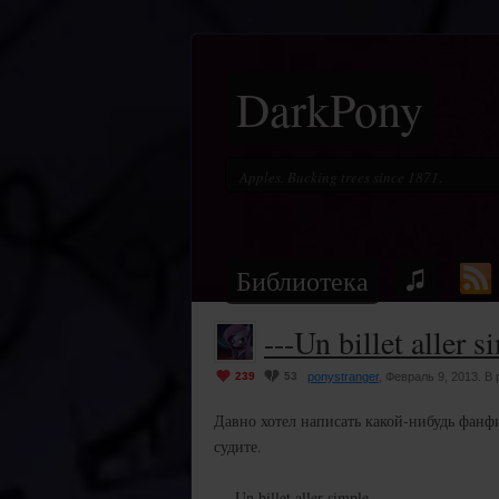
DarkPony
Библиотека
---Un billet aller 
239
53
ponystranger
, Февраль 9, 2013. В
Давно хотел написать какой-нибудь фанфи
судите.
--- Un billet aller simple ---