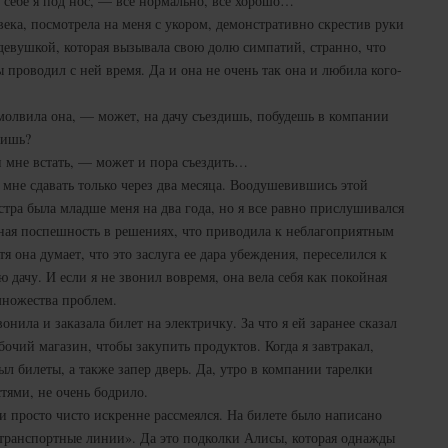
себе я под нос, — все нормально, все хорошо…
века, посмотрела на меня с укором, демонстративно скрестив руки
девушкой, которая вызывала свою долю симпатий, странно, что
ы проводил с ней время. Да и она не очень так она и любила кого-
олвила она, — может, на дачу съездишь, побудешь в компании
вишь?
 мне встать, — может и пора съездить…
у мне сдавать только через два месяца. Воодушевившись этой
стра была младше меня на два года, но я все равно прислушивался
ная поспешность в решениях, что приводила к неблагоприятным
я она думает, что это заслуга ее дара убеждения, переселился к
 дачу. И если я не звонил вовремя, она вела себя как покойная
 множества проблем.
онила и заказала билет на электричку. За что я ей заранее сказал
очий магазин, чтобы закупить продуктов. Когда я завтракал,
ыл билеты, а также запер дверь. Да, утро в компании тарелки
тями, не очень бодрило.
 и просто чисто искренне рассмеялся. На билете было написано
транспортные линии». Да это подколки Алисы, которая однажды