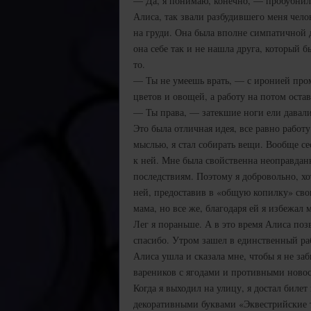
— Да, я понимаю, конечно, — пробубнил 
Алиса, так звали разбудившего меня чело
на груди. Она была вполне симпатичной 
она себе так и не нашла друга, который б
то.
— Ты не умеешь врать, — с иронией пром
цветов и овощей, а работу на потом оста
— Ты права, — затекшие ноги ели давали
Это была отличная идея, все равно работ
мыслью, я стал собирать вещи. Вообще се
к ней. Мне была свойственна неоправдан
последствиям. Поэтому я добровольно, хот
ней, предоставив в «общую копилку» свою
мама, но все же, благодаря ей я избежал
Лег я пораньше. А в это время Алиса позв
спасибо. Утром зашел в единственный раб
Алиса ушла и сказала мне, чтобы я не заб
вареников с ягодами и противными новос
Когда я выходил на улицу, я достал билет
декоративными буквами «Эквестрийские 