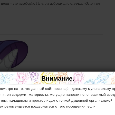
пони – это перебор!». На что я добродушно отвечал: «Зато я не
Внимание.
есмотря на то, что данный сайт посвящён детскому мультфильму п
они, он содержит материалы, могущие нанести непоправимый вред
етям, паладинам и просто лицам с тонкой душевной организацией.
ам рекомендуется воздержаться от его посещения, если: