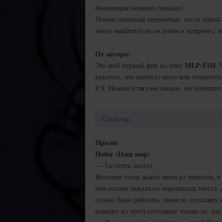
Аннотация(немного спойлер):
Почти одинокий переводчик, после одной
этого выйдет если он готов к встрече с по
От автора:
MLP:FiM
Это мой первый фик на тему
.
казалось, что написал мало или отвратит
P.S. Немного тягучее начало, но потерпите
Спойлер
Пролог
Побег (Наш мир)
— Ты опять заснул.
Женский голос вывел меня из темноты, в к
моя голова лежала на черновиках текста. 
нужно было работать, иначе я, опускаясь 
выведет из этого состояние только то, чт