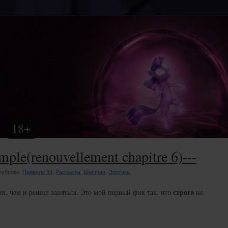
18+
simple(renouvellement chapitre 6)---
 рубрике:
Правило 34
,
Рассказы
,
Шиппинг
,
Эротика
.
строго
к, чем и решил заняться. Это мой первый фик так, что
не