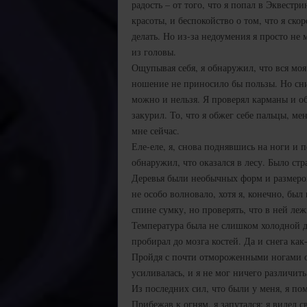
радость – от того, что я попал в Эквест
красоты, и беспокойство о том, что я ско
делать. Но из-за недоумения я просто не
из головы.
Ощупывая себя, я обнаружил, что вся моя
ношение не приносило бы пользы. Но сним
можно и нельзя. Я проверял карманы и о
закурил. То, что я обжег себе пальцы, ме
мне сейчас.
Еле-еле, я, снова поднявшись на ноги и п
обнаружил, что оказался в лесу. Было стр
Деревья были необычных форм и размеро
не особо волновало, хотя я, конечно, был
спине сумку, но проверять, что в ней леж
Температура была не слишком холодной д
пробирал до мозга костей. Да и снега как
Пройдя с почти отмороженными ногами ок
усиливалась, и я не мог ничего различить
Из последних сил, что были у меня, я пом
Прибежав к огням, я запутался: я видел с