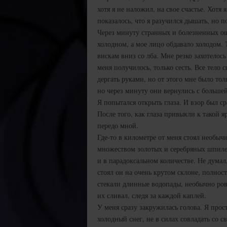
хотя я не наложил, на свое счастье. Хотя
показалось, что я разучился дышать, но 
Через минуту странных и болезненных ощ
холодном, а мое лицо обдавало холодом. 
вискам вниз со лба. Мне резко захотелось 
меня получилось, только сесть. Все тело 
дергать руками, но от этого мне было то
но через минуту они вернулись с большей
Я попытался открыть глаза. И взор был с
После того, как глаза привыкли к такой 
передо мной.
Где-то в километре от меня стоял необыч
множеством золотых и серебряных шпиле
и в парадоксальном количестве. Не думал
стоял он на очень крутом склоне, полнос
стекали длинные водопады, необычно ровн
их сливал, следя за каждой каплей.
У меня сразу закружилась голова. Я прост
холодный снег, не в силах совладать со