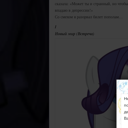
сказала: «Может ты и странный, но чтобы 
впадаю в депрессии!»
Со смехом я разорвал билет пополам…
I
Новый мир (Встреча)
Н
п
д
В