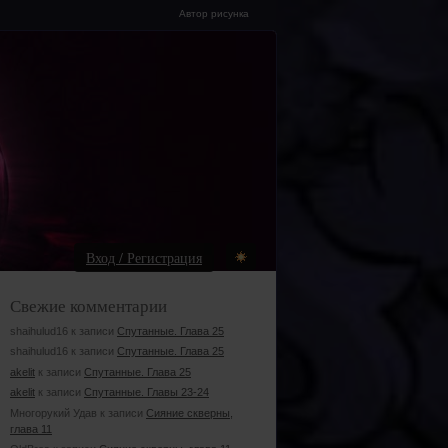
Автор рисунка
Вход / Регистрация
Свежие комментарии
shaihulud16 к записи
Спутанные. Глава 25
shaihulud16 к записи
Спутанные. Глава 25
akelit
к записи
Спутанные. Глава 25
akelit
к записи
Спутанные. Главы 23-24
Многорукий Удав к записи
Сияние скверны,
глава 11