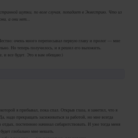
 странной шутки, по воле случая, попадает в Эквестрию. Что из
ни, а они нет...
 Честно: очень много переписывал первую главу и пролог — мне
ельно. Но теперь получилось, и я решил его выложить.
, и все будет. Это я вам обещаю:)
оторой я прибывал, пока спал. Открыв глаза, я заметил, что я
Да, надо прекращать засиживаться за работой, но мне всегда
в отдых, постепенно начинал сибаритствовать. И уже тогда меня
о будет глобально мне мешать.