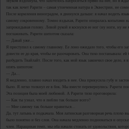
звуком вздохнула, что захотелось наброситься прямо на нее, но я ждал
так как хочет Рарити – самая утонченная натура в Эквестрии, не сомн
После кормления виноградом, я двинулся дальше: я начал водить язы
самому сокровенному. Томно вздыхая, Рарити опиралась копытами на
запрокидывая голову. Левой рукой я коснулся ее ног (ну ноги, ну не
поглаживать. Рарити шепотом сказала:
— Давай уже…
Я приступил к самому главному. Ее лоно ожидало того, чтобы его за
довести ее до края, чтобы не разочаровать. Она тихо постанывала: ей
разбудить Твайлайт. После того, как мой язык закончил свое дело, я в
опять шепотом:
— Да…
Я медленно, плавно начал входить в нее. Она прикусила губу и засто
было. Я легко толкнул ее в бок. Мы вместе перевернулись: Рарити пон
Эта позиция была моей любимой. А Рарити тихо проговорила:
— Как ты узнал, что я люблю так больше всего?
— Мне самому так больше нравиться…
Да, тут латынь и подкачала. Моя латинская разговорная речь плохо вы
было понятно и без слов. Она начала медленно подниматься и опуска
член. Наращивая темп, мы оба начали стонать от удовольствия, котор