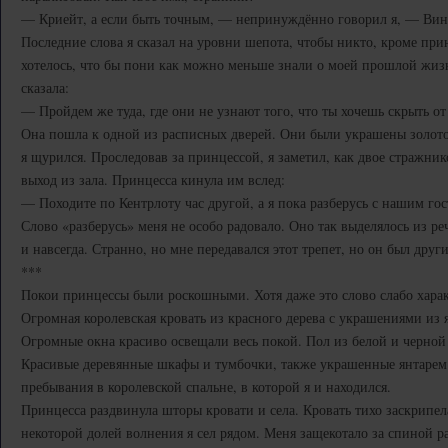
— Криейт, а если быть точным, — непринуждённо говорил я, — Вин
Последние слова я сказал на уровни шепота, чтобы никто, кроме при
хотелось, что бы пони как можно меньше знали о моей прошлой жиз
сказала:
— Пройдем же туда, где они не узнают того, что ты хочешь скрыть от
Она пошла к одной из расписных дверей. Они были украшены золото
я щурился. Проследовав за принцессой, я заметил, как двое стражни
выход из зала. Принцесса кинула им вслед:
— Походите по Кентрлоту час другой, а я пока разберусь с нашим гос
Слово «разберусь» меня не особо радовало. Оно так выделялось из реч
и навсегда. Странно, но мне передавался этот трепет, но он был др
***
Покои принцессы были роскошными. Хотя даже это слово слабо хара
Огромная королевская кровать из красного дерева с украшениями из 
Огромные окна красиво освещали весь покой. Пол из белой и черной
Красивые деревянные шкафы и тумбочки, также украшенные янтарем
пребывания в королевской спальне, в которой я и находился.
Принцесса раздвинула шторы кровати и села. Кровать тихо заскрипел
некоторой долей волнения я сел рядом. Меня защекотало за спиной 