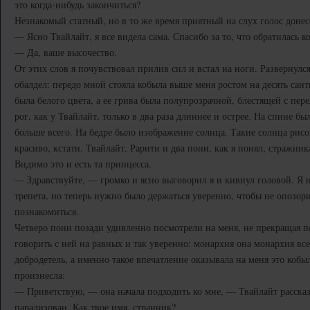
это когда-нибудь закончиться?
Незнакомый статный, но в то же время приятный на слух голос донес
— Ясно Твайлайт, я все видела сама. Спасибо за то, что обратилась к
— Да, ваше высочество.
От этих слов я почувствовал прилив сил и встал на ноги. Развернулс
обалдел: передо мной стояла кобыла выше меня ростом на десять сан
была белого цвета, а ее грива была полупрозрачной, блестящей с пе
рог, как у Твайлайт, только в два раза длиннее и острее. На спине б
больше всего. На бедре было изображение солнца. Такие солнца рисо
красиво, кстати. Твайлайт, Рарити и два пони, как я понял, стражник
Видимо это и есть та принцесса.
— Здравствуйте, — громко и ясно выговорил я и кивнул головой. Я не
трепета, но теперь нужно было держаться уверенно, чтобы не опозори
познакомиться.
Четверо пони позади удивленно посмотрели на меня, не прекращая по
говорить с ней на равных и так уверенно: монархия она монархия все
добродетель, а именно такое впечатление оказывала на меня это кобы
произнесла:
— Приветствую, — она начала подходить ко мне, — Твайлайт рассказа
парализован. Как твое имя, странник?