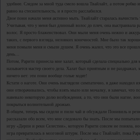
удобнее. Следом за мной туда смело вошла Твайлайт, а потом робко 
равно на стеснительность, и я просто расслабился.
Двое пони начали меня активно мыть. Твайлайт старалась вычистить 
Учитывая, что у меня был длинный волос до плеч, она выстраивала
волос. Я просто блаженствовал. Они мыли меня очень нежно и аккур
таких, с первого взгляда, неловких конечностей. Мне было так хорошо
меня помыли меня и смыли душем. Я очень жалел, что это все прошло
день…
Потом, Рарити принесла мне халат, который сделала специально для м
называется мастер своего дела. Халат был приятным и не раздражал, 
ничего нет: эти пони вообще голые ходят!
Кстати о наготе. Они очень выглядели симпатично, я даже находил и
они отворачивались, чтобы взять мыло или мочалку, я замечал, что п
навевало некоторую долю возбуждения, а то, что они были нагие, во
покрыться волнительной дрожью.
В общем, теперь мы сидели и пили чай и обсуждали Понивиль и резю
рассказали обо всем, что мне следовало бы знать. После мы попытал
игру «Дерпи и реки Селестии», которую Рарити совсем не поняла, но
игра превратилась в мозговой штурм. После мы с Твайлайт, пока Рар