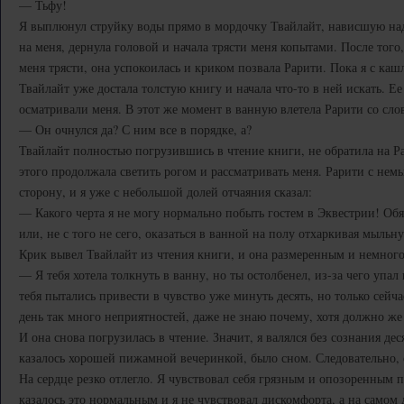
— Тьфу!
Я выплюнул струйку воды прямо в мордочку Твайлайт, нависшую на
на меня, дернула головой и начала трясти меня копытами. После того,
меня трясти, она успокоилась и криком позвала Рарити. Пока я с кашл
Твайлайт уже достала толстую книгу и начала что-то в ней искать. Ее 
осматривали меня. В этот же момент в ванную влетела Рарити со сло
— Он очнулся да? С ним все в порядке, а?
Твайлайт полностью погрузившись в чтение книги, не обратила на Р
этого продолжала светить рогом и рассматривать меня. Рарити с не
сторону, и я уже с небольшой долей отчаяния сказал:
— Какого черта я не могу нормально побыть гостем в Эквестрии! Об
или, не с того не сего, оказаться в ванной на полу отхаркивая мыльн
Крик вывел Твайлайт из чтения книги, и она размеренным и немного
— Я тебя хотела толкнуть в ванну, но ты остолбенел, из-за чего упал
тебя пытались привести в чувство уже минуть десять, но только сейч
день так много неприятностей, даже не знаю почему, хотя должно ж
И она снова погрузилась в чтение. Значит, я валялся без сознания дес
казалось хорошей пижамной вечеринкой, было сном. Следовательно, с
На сердце резко отлегло. Я чувствовал себя грязным и опозоренным п
казалось это нормальным и я не чувствовал дискомфорта, а на самом д