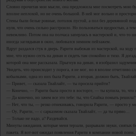
Словно прочитав мои мысли, она предложила мне посмотреть мою бу
вполне неплохой, но не очень большой. В ней мог вольно и просторн
Стены были белые ровные, потолок пустой, а пол без деревянной под
нуля, что очень сильно расстроило. Но пользоваться щедростью, а те
невежливо. Потом она на полчаса заперлась в мастерской и, что-то ши
иногда заглядывая в окно, любовался зимним пейзажем.
Вдруг раздался стук в дверь. Рарити выбежав из мастерской, на ходу
мне, что нужно сесть на диван и сидеть там спокойно и тихо. Я догада
которой она мне рассказала. Прыгнув на диван, я изобразил задумчи
Увидеть, что происходит у порога, я не мог, но я вполне отчетливо 
кобылками, одна из них была Рарити, а вторая, должно быть, Твайлай
— Привет, — сказала Твайлайт, — ты просила прийти?
— Конечно, — Рарити была просто в восторге, — ты купила, то, что 
— Да конечно, но зачем все это тебе: ты, что Спайка помыть решила?
— Нет, что ты, — резко отнекиваясь, говорила Рарити, — просто у м
— Оу, Рарити, — с сарказмом сказала Твайлайт, — да ты прямо…
— Только не надо, а? Раздевайся.
Минуты ожидания, которые меня терзали, разрывали звуки, снятых б
пакета. Я вот-вот ожидал появления Рарити в компании новой пони, и