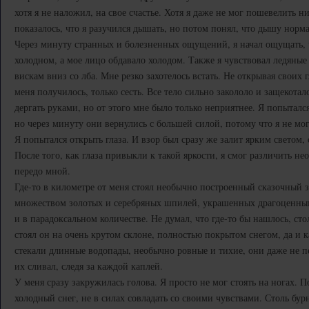
хотя я не наложил, на свое счастье. Хотя я даже не мог пошевелить н
показалось, что я разучился дышать, но потом понял, что дышу норм
Через минуту странных и болезненных ощущений, я начал ощущать, 
холодном, а мое лицо обдавало холодом. Также я чувствовал ледяные 
вискам вниз со лба. Мне резко захотелось встать. Не открывая своих гл
меня получилось, только сесть. Все тело сильно закололо и защекотал
дергать руками, но от этого мне было только неприятнее. Я попыталс
но через минуту они вернулись с большей силой, потому что я не мо
Я попытался открыть глаза. И взор был сразу же залит ярким светом
После того, как глаза привыкли к такой яркости, я смог различить н
передо мной.
Где-то в километре от меня стоял необычно построенный сказочный з
множеством золотых и серебряных шпилей, украшенных драгоценны
и в парадоксальном количестве. Не думал, что где-то бы нашлось, ст
стоял он на очень крутом склоне, полностью покрытом снегом, да и к
стекали длинные водопады, необычно ровные и тихие, они даже не пе
их сливал, следя за каждой каплей.
У меня сразу закружилась голова. Я просто не мог стоять на ногах. П
холодный снег, не в силах совладать со своими чувствами. Столь б