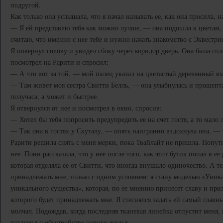
подругой.
Как только она услышала, что я начал называть ее, как она просила, 
— Я ей представлю тебя как можно лучше, — она подошла к цветам, —
считаю, что именно с нее тебе и нужно начать знакомство с Эквестри
Я повернул голову и увидел сбоку через коридор дверь. Она была сп
посмотрел на Рарити и спросил:
— А что вот за той, — мой палец указал на цветастый деревянный в
— Там живет моя сестра Свитти Белль, — она улыбнулась и прошепта
получаса, а может и быстрее.
Я отвернулся от нее и посмотрел в окно, спросив:
— Хотел бы тебя попросить предупредить ее на счет гостя, а то мало 
— Так она в гостях у Скуталу, — опять наигранно вздохнула она, — т
Рарити решила снять с меня мерки, пока Твайлайт не пришла. Попут
нее. Пони рассказала, что у нее после того, как этот бутик попал в ее
которая отделяла ее от Свитти, что иногда внушало одиночество. А те
принадлежать мне, только с одним условием: я стану моделью «Уни
уникального существа», которая, по ее мнению принесет славу и приз
которого будет принадлежать мне. Я стеснялся задать ей самый глав
молчал. Подождав, когда последняя тканевая линейка отпустит меня, 
раздумья о обустройстве нового жилья.