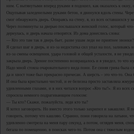
ним. С вытянутыми вперед руками я подошел, как оказалось к окну,
Ощупывая заледенелыми руками бетон, я двинулся вдоль стены. Чере
смог обнаружить дверь. Опираясь на стену, я, из всех оставшихся у ме
Через полминуты за дверью послышался женский голос, который что-
дернулась, и дверь начала отворятся. Из дома донеслись слова:
— Кто это там так в дверь бьет, разве ушам леди не приятнее звонки?
Я сделал шаг в дверь, и из-за недостатка сил упал на пол, заливаяс
из-за смены освещения, удара головой и общей усталости, я не увиде
закрыла дверь. Зрение постепенно возвращалось и я увидел, то что н
Надо мной стояла очаровательного вида пони. Ее синяя грива была с
да и хвост тоже был прекрасно причесан. А шерсть – это что-то. Она 
И она была кристально чистой, и ее белизна просто заставляла жмури
удивленными глазами, и в них читался вопрос «Кто ты?». Я из всех 
спросила немного подрагивающим голосом:
— Ты кто? Скажи, пожалуйста, леди кто ты?
Я хотел заговорить. Но вместо этого только захрипел и закашлял. Я п
говорить, потому что кашляю. Странно, пони говорила на латыни, что
удивленно смотрела на меня пару секунд, а потом, оглядев меня, спо
бегала по помещению, в поисках чего-то. Потом она с тяжелым вздох