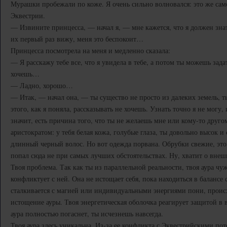
Мурашки пробежали по коже. Я очень сильно волновался: это же сам
Эквестрии.
— Извините принцесса, — начал я, — мне кажется, что я должен знать
их первый раз вижу, меня это беспокоит…
Принцесса посмотрела на меня и медленно сказала:
— Я расскажу тебе все, что я увидела в тебе, а потом ты можешь зада
хочешь…
— Ладно, хорошо…
— Итак, — начал она, — ты существо не просто из далеких земель, т
этого, как я поняла, рассказывать не хочешь. Узнать точно я не могу
значит, есть причина того, что ты не желаешь мне или кому-то друг
аристократом: у тебя белая кожа, голубые глаза, ты довольно высок и
длинный черный волос. Но вот одежда порвана. Обрубки свежие, это 
попал сюда не при самых лучших обстоятельствах. Ну, хватит о внеш
Твоя проблема. Так как ты из параллельной реальности, твоя аура чуж
конфликтует с ней. Она не истощает себя, пока находиться в балансе 
сталкивается с магией или индивидуальными энергиями пони, проис
истощение ауры. Твоя энергетическая оболочка реагирует защитой в 
аура полностью погаснет, ты исчезнешь навсегда.
Твоя аура здесь уникальна. Из-за ее конфликта с Эквестрийскими по