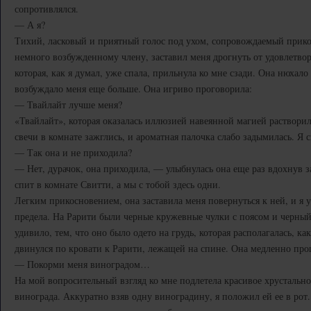
сопротивлялся.
— А я?
Тихий, ласковый и приятный голос под ухом, сопровождаемый прик
немного возбужденному члену, заставил меня дрогнуть от удовлетво
которая, как я думал, уже спала, прильнула ко мне сзади. Она нюхало
возбуждало меня еще больше. Она игриво проговорила:
— Твайлайт лучше меня?
«Твайлайт», которая оказалась иллюзией навеянной магией растворила
свечи в комнате зажглись, и ароматная палочка слабо задымилась. Я 
— Так она и не приходила?
— Нет, дурачок, она приходила, — улыбнулась она еще раз вдохнув з
спит в комнате Свитти, а мы с тобой здесь одни.
Легким прикосновением, она заставила меня повернуться к ней, и я у
предела. На Рарити были черные кружевные чулки с поясом и черный
удивило, тем, что оно было одето на грудь, которая располагалась, как
двинулся по кровати к Рарити, лежащей на спине. Она медленно про
— Покорми меня виноградом…
На мой вопросительный взгляд ко мне подлетела красивое хрустально
винограда. Аккуратно взяв одну виноградину, я положил ей ее в ро