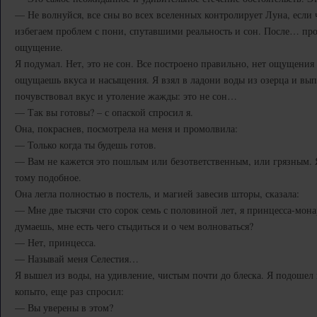
— Не волнуйся, все сны во всех вселенных контролирует Луна, если 
избегаем проблем с пони, спутавшими реальность и сон. После… про
ощущение.
Я подумал. Нет, это не сон. Все построено правильно, нет ощущения
ощущаешь вкуса и насыщения. Я взял в ладони воды из озерца и выпи
почувствовал вкус и утоление жажды: это не сон…
— Так вы готовы? – с опаской спросил я.
Она, покраснев, посмотрела на меня и промолвила:
— Только когда ты будешь готов.
— Вам не кажется это пошлым или безответственным, или грязным. Я
тому подобное.
Она легла полностью в постель, и магией завесив шторы, сказала:
— Мне две тысячи сто сорок семь с половиной лет, я принцесса-монар
думаешь, мне есть чего стыдиться и о чем волноваться?
— Нет, принцесса.
— Называй меня Селестия…
Я вышел из воды, на удивление, чистым почти до блеска. Я подошел 
копыто, еще раз спросил:
— Вы уверены в этом?