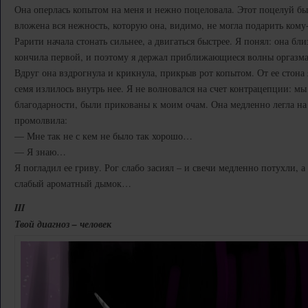
Она оперлась копытом на меня и нежно поцеловала. Этот поцелуй бы
вложена вся нежность, которую она, видимо, не могла подарить кому
Рарити начала стонать сильнее, а двигаться быстрее. Я понял: она бли
кончила первой, и поэтому я держал приближающиеся волны оргазма
Вдруг она вздрогнула и крикнула, прикрыв рот копытом. От ее стона 
семя излилось внутрь нее. Я не волновался на счет контрацепции: мы
благодарности, были прикованы к моим очам. Она медленно легла на
промолвила:
— Мне так не с кем не было так хорошо…
— Я знаю…
Я погладил ее гриву. Рог слабо засиял – и свечи медленно потухли, а
слабый ароматный дымок…
III
Твой диагноз – человек