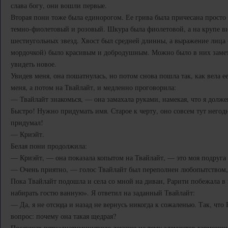
слава богу, они вошли первые.
Вторая пони тоже была единорогом. Ее грива была причесана просто
темно-фиолетовый и розовый. Шкура была фиолетовой, а на крупе в
шестиугольных звезд. Хвост был средней длинны, а выражение лица (
мордочкой) было красивым и добродушным. Можно было в них замет
увидеть новое.
Увидев меня, она пошатнулась, но потом снова пошла так, как вела е
меня, а потом на Твайлайт, и медленно проговорила:
— Твайлайт знакомься, — она замахала руками, намекая, что я долже
Быстро! Нужно придумать имя. Старое к черту, оно совсем тут негодн
придумал!
— Криэйт.
Белая пони продолжила:
— Криэйт, — она показала копытом на Твайлайт, — это моя подруга 
— Очень приятно, — голос Твайлайт был переполнен любопытством,
Пока Твайлайт подошла и села со мной на диван, Рарити побежала в
набирать гостю ванную». Я ответил на заданный Твайлайт:
— Да, я не отсюда и назад не вернусь никогда к сожаленью. Так, что
вопрос: почему она такая щедрая?
Послушав пятнадцатиминутную лекцию на тему элементов гармонии, 