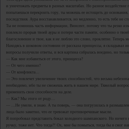
и уничтожать предметы в разных масштабах. Но разное воздействие 
попытаешься перекроить гору, ты можешь ее истощить до основания
последствия. Аура восстанавливается, но медленно, то есть тебе не ст
Ты не помнишь часть информации, Винсент, потому что ты резко изм
повлекло прорыв твоей ауры и потери части памяти, особенно о твое
благословение и твое, как я не люблю это слово, проклятие. Теперь 
Находясь в шоковом состоянии от рассказа принцессы, я складывал 
вопросы получили ответы, и вся картина собралась воедино, но тольк
— Как мне избавиться от этого, принцесса?
— От чего именно?
— От конфликта…
— Это повлечет увеличение твоих способностей, что весьма небезопас
необходимо, ибо ты не сможешь жить в нашем мире. Тяжелый вопрос
применить свои способности на деле.
— Как? Мы этого от роду…
— …Не умели, я знаю. А ты поверь, — она погрузилась в размышлени
лица было заметно, что ее тревожат противоречивые мысли.
Я попробовал представить бокал холодного шампанского. Но ничего
ручку, тоже нет. Что тогда?! Ох, мне бы помыться, тогда бы я смог н