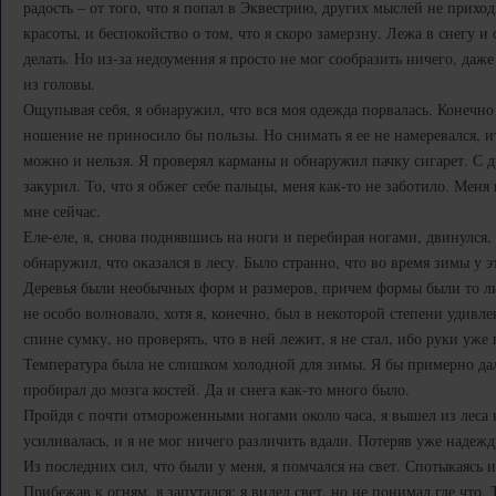
радость – от того, что я попал в Эквестрию, других мыслей не прихо
красоты, и беспокойство о том, что я скоро замерзну. Лежа в снегу и
делать. Но из-за недоумения я просто не мог сообразить ничего, даж
из головы.
Ощупывая себя, я обнаружил, что вся моя одежда порвалась. Конечно 
ношение не приносило бы пользы. Но снимать я ее не намеревался, ит
можно и нельзя. Я проверял карманы и обнаружил пачку сигарет. С
закурил. То, что я обжег себе пальцы, меня как-то не заботило. Меня
мне сейчас.
Еле-еле, я, снова поднявшись на ноги и перебирая ногами, двинулся, 
обнаружил, что оказался в лесу. Было странно, что во время зимы у эт
Деревья были необычных форм и размеров, причем формы были то ли
не особо волновало, хотя я, конечно, был в некоторой степени удивле
спине сумку, но проверять, что в ней лежит, я не стал, ибо руки уже
Температура была не слишком холодной для зимы. Я бы примерно да
пробирал до мозга костей. Да и снега как-то много было.
Пройдя с почти отмороженными ногами около часа, я вышел из леса 
усиливалась, и я не мог ничего различить вдали. Потеряв уже надежд
Из последних сил, что были у меня, я помчался на свет. Спотыкаясь и 
Прибежав к огням, я запутался: я видел свет, но не понимал где что.