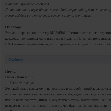
Аннотация(немного спойлер):
Почти одинокий переводчик, после одной странной шутки, по воле с
этого выйдет если он готов к встрече с пони, а они нет...
От автора:
MLP:FiM
Это мой первый фик на тему
. Честно: очень много переп
казалось, что написал мало или отвратительно. Но теперь получилось
P.S. Немного тягучее начало, но потерпите, и все будет. Это я вам об
Спойлер
Пролог
Побег (Наш мир)
— Ты опять заснул.
Женский голос вывел меня из темноты, в которой я прибывал, пока спа
моя голова лежала на черновиках текста. Да, надо прекращать засижив
нужно было работать, иначе я, опускаясь в отдых, постепенно начина
выведет из этого состояние только то, что будет глобально мне мешать