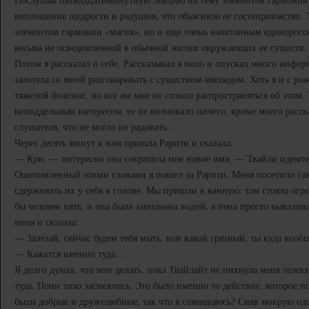
воплощение щедрости и радушия, что объясняло ее гостеприимство. 
элементом гармонии «магия», но и еще очень начитанным единорог
весьма не осведомленной в обычной жизни окружающих ее существ.
Потом я рассказал о себе. Рассказывал я мало и опускал много инфор
захотела со мной разговаривать с существом-мясоедом. Хоть я и с р
тяжелой болезни, но все же мне не стоило распространяться об этом.
неподдельным интересом, ее не волновало ничего, кроме моего расск
слушателя, что не могло не радовать.
Через десять минут к нам пришла Рарити и сказала:
— Кри, — интересно она сократила мое новое имя, — Твайли идемте
Ошеломленный этими словами я пошел за Рарити. Меня посетили сам
сдерживать их у себя в голове. Мы пришли в ванную: там стояла огр
бы человек пять, и она была заполнена водой, а пена просто вывалива
меня и сказала:
— Залезай, сейчас будем тебя мыть, вон какой грязный, ты куда вооб
— Кажется именно туда…
Я долго думал, что мне делать, пока Твайлайт не пихнула меня телек
туда. Пони тихо засмеялись. Это было именно то действие, которое п
были добрые и дружелюбные, так что я сомневаюсь? Сняв мокрую оде