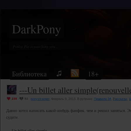
DarkPony
Библиотека
18+
---Un billet aller simple(renouvell
239
53
ponystranger
, Февраль 9, 2013. В рубрике:
Правило 34
,
Рассказы
,
Ш
Давно хотел написать какой-нибудь фанфик, чем и решил заняться. Э
судите.
--- Un billet aller simple ---