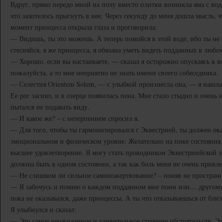
Вдруг, прямо передо мной на полу вместо плитки возникла яма с вод
что захотелось прыгнуть в нее. Через секунду до меня дошла мысль, чт
момент принцесса открыла глаза и проговорила:
— Видишь, ты это можешь. А теперь помойся в этой воде, ибо ты не
стесняйся, я же принцесса, я обязана уметь видеть подданных в любо
— Хорошо, если вы настаиваете, — сказал я осторожно опускаясь в в
пожалуйста, а то мне неприятно не знать имени своего собеседника.
— Селестия Оrientem Solem, — с улыбкой произнесла она, — я нашл
Ее рог засиял, и в озерце появилась пена. Мне стало стыдно и очень 
пытался не подавать виду.
— И какое же? – с нетерпением спросил я.
— Для того, чтобы ты гармонизировался с Эквестрией, ты должен ока
эмоциональном и физическом уровне. Желательно на пике состояния. 
высшее удовлетворение. Я могу стать проводником Эквестриийской эн
должны быть в одном состоянии, а так как боль меня не очень привл
— Не слишком ли сильное самопожертвование? – поняв не пространн
— Я забочусь и помню о каждом подданном мне пони или… другому 
пока не оказывался, даже принцессы. А ты что отказываешься от бли
Я улыбнулся и сказал:
— Это самое неожиданное и удивительное стечение обстоятельств. Это