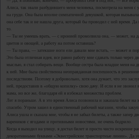
— Да, я понимаю, конечно, — пробубнил себе я под нос, — все нор
Алиса, так звали разбудившего меня человека, посмотрела на меня с
на груди. Она была вполне симпатичной девушкой, которая вызывала
она себе так и не нашла друга, который бы проводил с ней время. Да 
то.
— Ты не умеешь врать, — с иронией промолвила она, — может, на д
цветов и овощей, а работу на потом оставишь?
— Ты права, — затекшие ноги ели давали мне встать, — может и по
Это была отличная идея, все равно работу мне сдавать только через 
мыслью, я стал собирать вещи. Вообще сестра была младше меня на д
к ней. Мне была свойственна неоправданная поспешность в решения
последствиям. Поэтому я добровольно, хотя она думает, что это заслу
ней, предоставив в «общую копилку» свою дачу. И если я не звонил в
мама, но все же, благодаря ей я избежал множества проблем.
Лег я пораньше. А в это время Алиса позвонила и заказала билет на эл
спасибо. Утром зашел в единственный рабочий магазин, чтобы закупи
Алиса ушла и сказала мне, чтобы я не забыл билеты, а также запер дв
вареников с ягодами и противными новостями, не очень бодрило.
Когда я выходил на улицу, я достал билет и просто чисто искренне р
декоративными буквами «Эквестрийские транспортные линии». Да э