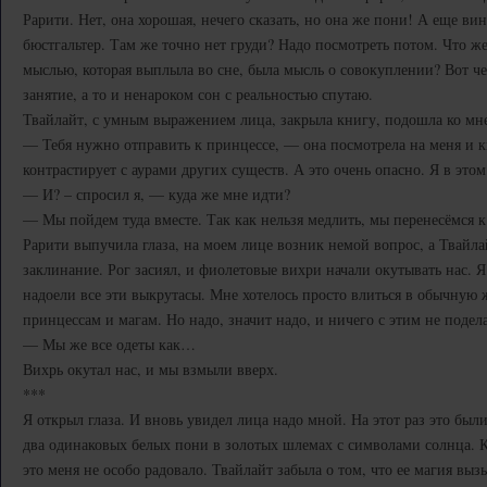
Рарити. Нет, она хорошая, нечего сказать, но она же пони! А еще вин
бюстгальтер. Там же точно нет груди? Надо посмотреть потом. Что ж
мыслью, которая выплыла во сне, была мысль о совокуплении? Вот ч
занятие, а то и ненароком сон с реальностью спутаю.
Твайлайт, с умным выражением лица, закрыла книгу, подошла ко мне
— Тебя нужно отправить к принцессе, — она посмотрела на меня и к
контрастирует с аурами других существ. А это очень опасно. Я в это
— И? – спросил я, — куда же мне идти?
— Мы пойдем туда вместе. Так как нельзя медлить, мы перенесёмся 
Рарити выпучила глаза, на моем лице возник немой вопрос, а Твайлай
заклинание. Рог засиял, и фиолетовые вихри начали окутывать нас. Я
надоели все эти выкрутасы. Мне хотелось просто влиться в обычную 
принцессам и магам. Но надо, значит надо, и ничего с этим не подел
— Мы же все одеты как…
Вихрь окутал нас, и мы взмыли вверх.
***
Я открыл глаза. И вновь увидел лица надо мной. На этот раз это был
два одинаковых белых пони в золотых шлемах с символами солнца. К
это меня не особо радовало. Твайлайт забыла о том, что ее магия вы