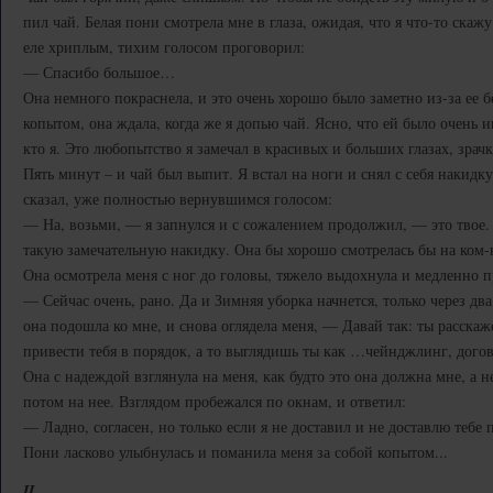
пил чай. Белая пони смотрела мне в глаза, ожидая, что я что-то скажу
еле хриплым, тихим голосом проговорил:
— Спасибо большое…
Она немного покраснела, и это очень хорошо было заметно из-за ее 
копытом, она ждала, когда же я допью чай. Ясно, что ей было очень ин
кто я. Это любопытство я замечал в красивых и больших глазах, зрач
Пять минут – и чай был выпит. Я встал на ноги и снял с себя накидку
сказал, уже полностью вернувшимся голосом:
— На, возьми, — я запнулся и с сожалением продолжил, — это твое.
такую замечательную накидку. Она бы хорошо смотрелась бы на ком-н
Она осмотрела меня с ног до головы, тяжело выдохнула и медленно п
— Сейчас очень, рано. Да и Зимняя уборка начнется, только через два 
она подошла ко мне, и снова оглядела меня, — Давай так: ты расскаже
привести тебя в порядок, а то выглядишь ты как …чейнджлинг, дого
Она с надеждой взглянула на меня, как будто это она должна мне, а н
потом на нее. Взглядом пробежался по окнам, и ответил:
— Ладно, согласен, но только если я не доставил и не доставлю теб
Пони ласково улыбнулась и поманила меня за собой копытом...
II