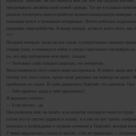
шахматы. Твайлайт лестно оценила мой ум, ибо мы сыграли вничью. 
придумывали дизайны моей новой одежды. Тут же я услышал компли
решили посмотреть многосерийную мультипликационную комедию «Г
помощью книги о пижамных вечеринках. Потом побились подушками,
орудиями смертоубийства. В конце концов, устав от всего этого, мы 
***
Поздним вечером, когда мы все спали, я почувствовал ласковое при
открыв глаза, я повернулся набок и увидел пристально смотрящую на
но, все еще поглаживая мою щеку, сказала:
— Твоя кожа слабо покрыта шерстью, это интересно.
Многозначность этого ответа меня насторожила. Я любил, когда мне 
потому что этого никто, кроме моей девушки так никогда не делал. 
пробежали по спине. Я слабо дернулся и Твайлайт это заметила. Она
— Тебе приятно, когда к тебе прикасаюсь?
Я медленно ответил:
— Если честно – да.
Она развязала пояс на халате, и ее копытце погладило меня по груди.
потом что-то смутно ударило в голову, и я уже не мог трезво сообра
вылилась в возбуждение и сильное влечение к Твайлайт, которая пог
У меня закружилась голова от мысли: «Это не правильно — остановис