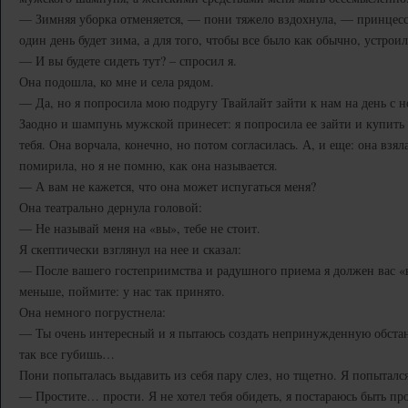
— Зимняя уборка отменяется, — пони тяжело вздохнула, — принцесса
один день будет зима, а для того, чтобы все было как обычно, устрои
— И вы будете сидеть тут? – спросил я.
Она подошла, ко мне и села рядом.
— Да, но я попросила мою подругу Твайлайт зайти к нам на день с н
Заодно и шампунь мужской принесет: я попросила ее зайти и купить 
тебя. Она ворчала, конечно, но потом согласилась. А, и еще: она взя
помирила, но я не помню, как она называется.
— А вам не кажется, что она может испугаться меня?
Она театрально дернула головой:
— Не называй меня на «вы», тебе не стоит.
Я скептически взглянул на нее и сказал:
— После вашего гостеприимства и радушного приема я должен вас «в
меньше, поймите: у нас так принято.
Она немного погрустнела:
— Ты очень интересный и я пытаюсь создать непринужденную обстан
так все губишь…
Пони попыталась выдавить из себя пару слез, но тщетно. Я попыталс
— Простите… прости. Я не хотел тебя обидеть, я постараюсь быть пр