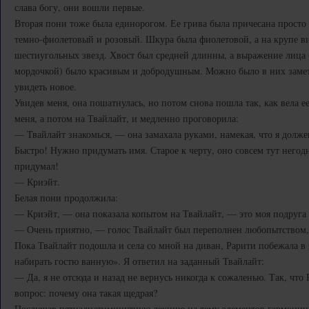
слава богу, они вошли первые.
Вторая пони тоже была единорогом. Ее грива была причесана просто
темно-фиолетовый и розовый. Шкура была фиолетовой, а на крупе в
шестиугольных звезд. Хвост был средней длинны, а выражение лица (
мордочкой) было красивым и добродушным. Можно было в них замет
увидеть новое.
Увидев меня, она пошатнулась, но потом снова пошла так, как вела е
меня, а потом на Твайлайт, и медленно проговорила:
— Твайлайт знакомься, — она замахала руками, намекая, что я долже
Быстро! Нужно придумать имя. Старое к черту, оно совсем тут негодн
придумал!
— Криэйт.
Белая пони продолжила:
— Криэйт, — она показала копытом на Твайлайт, — это моя подруга 
— Очень приятно, — голос Твайлайт был переполнен любопытством,
Пока Твайлайт подошла и села со мной на диван, Рарити побежала в
набирать гостю ванную». Я ответил на заданный Твайлайт:
— Да, я не отсюда и назад не вернусь никогда к сожаленью. Так, что
вопрос: почему она такая щедрая?
Послушав пятнадцатиминутную лекцию на тему элементов гармонии, 