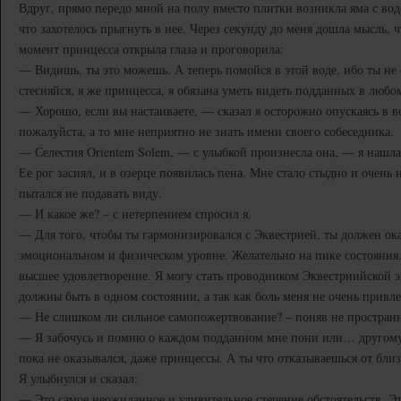
Вдруг, прямо передо мной на полу вместо плитки возникла яма с вод
что захотелось прыгнуть в нее. Через секунду до меня дошла мысль, чт
момент принцесса открыла глаза и проговорила:
— Видишь, ты это можешь. А теперь помойся в этой воде, ибо ты не
стесняйся, я же принцесса, я обязана уметь видеть подданных в любо
— Хорошо, если вы настаиваете, — сказал я осторожно опускаясь в в
пожалуйста, а то мне неприятно не знать имени своего собеседника.
— Селестия Оrientem Solem, — с улыбкой произнесла она, — я нашл
Ее рог засиял, и в озерце появилась пена. Мне стало стыдно и очень 
пытался не подавать виду.
— И какое же? – с нетерпением спросил я.
— Для того, чтобы ты гармонизировался с Эквестрией, ты должен ока
эмоциональном и физическом уровне. Желательно на пике состояния. 
высшее удовлетворение. Я могу стать проводником Эквестриийской эн
должны быть в одном состоянии, а так как боль меня не очень привл
— Не слишком ли сильное самопожертвование? – поняв не пространн
— Я забочусь и помню о каждом подданном мне пони или… другому 
пока не оказывался, даже принцессы. А ты что отказываешься от бли
Я улыбнулся и сказал:
— Это самое неожиданное и удивительное стечение обстоятельств. Это