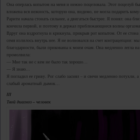
Она оперлась копытом на меня и нежно поцеловала. Этот поцелуй бы
вложена вся нежность, которую она, видимо, не могла подарить кому
Рарити начала стонать сильнее, а двигаться быстрее. Я понял: она бли
кончила первой, и поэтому я держал приближающиеся волны оргазма
Вдруг она вздрогнула и крикнула, прикрыв рот копытом. От ее стона 
семя излилось внутрь нее. Я не волновался на счет контрацепции: мы
благодарности, были прикованы к моим очам. Она медленно легла на
промолвила:
— Мне так не с кем не было так хорошо…
— Я знаю…
Я погладил ее гриву. Рог слабо засиял – и свечи медленно потухли, а
слабый ароматный дымок…
III
Твой диагноз – человек