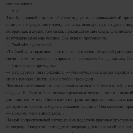
сопротивлялся.
— А я?
Тихий, ласковый и приятный голос под ухом, сопровождаемый прик
немного возбужденному члену, заставил меня дрогнуть от удовлетво
которая, как я думал, уже спала, прильнула ко мне сзади. Она нюхало
возбуждало меня еще больше. Она игриво проговорила:
— Твайлайт лучше меня?
«Твайлайт», которая оказалась иллюзией навеянной магией растворила
свечи в комнате зажглись, и ароматная палочка слабо задымилась. Я 
— Так она и не приходила?
— Нет, дурачок, она приходила, — улыбнулась она еще раз вдохнув з
спит в комнате Свитти, а мы с тобой здесь одни.
Легким прикосновением, она заставила меня повернуться к ней, и я у
предела. На Рарити были черные кружевные чулки с поясом и черный
удивило, тем, что оно было одето на грудь, которая располагалась, как
двинулся по кровати к Рарити, лежащей на спине. Она медленно про
— Покорми меня виноградом…
На мой вопросительный взгляд ко мне подлетела красивое хрустально
винограда. Аккуратно взяв одну виноградину, я положил ей ее в ро