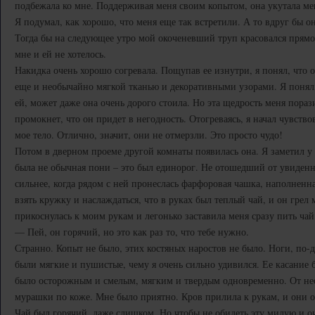
подбежала ко мне. Поддерживая меня своим копытом, она укутала ме
Я подумал, как хорошо, что меня еще так встретили. А то вдруг бы он
Тогда бы на следующее утро мой окоченевший труп красовался прямо 
мне и ей не хотелось.
Накидка очень хорошо согревала. Пощупав ее изнутри, я понял, что 
еще и необычайно мягкой тканью и декоративными узорами. Я понял
ей, может даже она очень дорого стоила. Но эта щедрость меня порази
промокнет, что он придет в негодность. Отогреваясь, я начал чувств
мое тело. Отлично, значит, они не отмерзли. Это просто чудо!
Потом в дверном проеме другой комнаты появилась она. Я заметил у 
была не обычная пони – это был единорог. Не отошедший от увиденн
сильнее, когда рядом с ней пронеслась фарфоровая чашка, наполненн
взять кружку и наслаждаться, что в руках был теплый чай, и он грел
прикоснулась к моим рукам и легонько заставила меня сразу пить чай
— Пей, он горячий, но это как раз то, что тебе нужно.
Странно. Копыт не было, этих костяных наростов не было. Ноги, по-д
были мягкие и пушистые, чему я очень сильно удивился. Ее касание
было осторожным и смелым, мягким и твердым одновременно. От н
мурашки по коже. Мне было приятно. Кров прилила к рукам, и они о
Чай был горячий, даже слишком. Но чтобы не обидеть эту милую и о