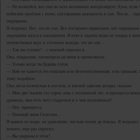
— Не волнуйся, все сны во всех вселенных контролирует Луна, если 
избегаем проблем с пони, спутавшими реальность и сон. После… про
ощущение.
Я подумал. Нет, это не сон. Все построено правильно, нет ощущения
ощущаешь вкуса и насыщения. Я взял в ладони воды из озерца и выпи
почувствовал вкус и утоление жажды: это не сон…
— Так вы готовы? – с опаской спросил я.
Она, покраснев, посмотрела на меня и промолвила:
— Только когда ты будешь готов.
— Вам не кажется это пошлым или безответственным, или грязным. Я
тому подобное.
Она легла полностью в постель, и магией завесив шторы, сказала:
— Мне две тысячи сто сорок семь с половиной лет, я принцесса-монар
думаешь, мне есть чего стыдиться и о чем волноваться?
— Нет, принцесса.
— Называй меня Селестия…
Я вышел из воды, на удивление, чистым почти до блеска. Я подошел 
копыто, еще раз спросил:
— Вы уверены в этом?