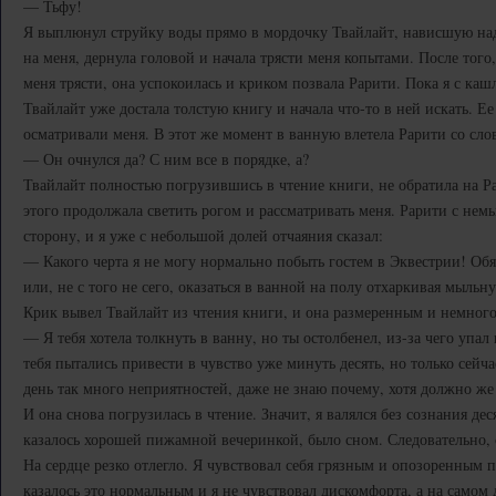
— Тьфу!
Я выплюнул струйку воды прямо в мордочку Твайлайт, нависшую на
на меня, дернула головой и начала трясти меня копытами. После того,
меня трясти, она успокоилась и криком позвала Рарити. Пока я с кашл
Твайлайт уже достала толстую книгу и начала что-то в ней искать. Ее 
осматривали меня. В этот же момент в ванную влетела Рарити со сло
— Он очнулся да? С ним все в порядке, а?
Твайлайт полностью погрузившись в чтение книги, не обратила на Р
этого продолжала светить рогом и рассматривать меня. Рарити с не
сторону, и я уже с небольшой долей отчаяния сказал:
— Какого черта я не могу нормально побыть гостем в Эквестрии! Об
или, не с того не сего, оказаться в ванной на полу отхаркивая мыльн
Крик вывел Твайлайт из чтения книги, и она размеренным и немного
— Я тебя хотела толкнуть в ванну, но ты остолбенел, из-за чего упал
тебя пытались привести в чувство уже минуть десять, но только сейч
день так много неприятностей, даже не знаю почему, хотя должно ж
И она снова погрузилась в чтение. Значит, я валялся без сознания дес
казалось хорошей пижамной вечеринкой, было сном. Следовательно, с
На сердце резко отлегло. Я чувствовал себя грязным и опозоренным п
казалось это нормальным и я не чувствовал дискомфорта, а на самом д