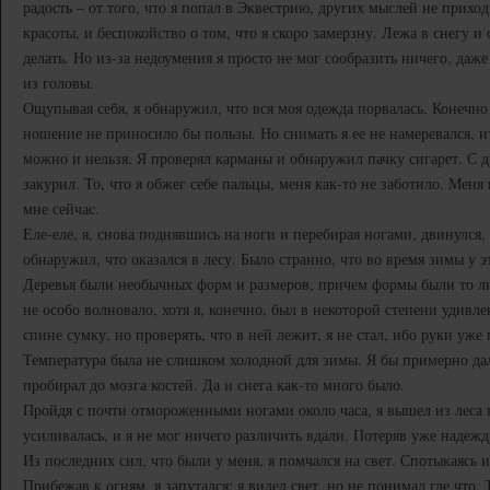
радость – от того, что я попал в Эквестрию, других мыслей не прихо
красоты, и беспокойство о том, что я скоро замерзну. Лежа в снегу и
делать. Но из-за недоумения я просто не мог сообразить ничего, даж
из головы.
Ощупывая себя, я обнаружил, что вся моя одежда порвалась. Конечно 
ношение не приносило бы пользы. Но снимать я ее не намеревался, ит
можно и нельзя. Я проверял карманы и обнаружил пачку сигарет. С
закурил. То, что я обжег себе пальцы, меня как-то не заботило. Меня
мне сейчас.
Еле-еле, я, снова поднявшись на ноги и перебирая ногами, двинулся, 
обнаружил, что оказался в лесу. Было странно, что во время зимы у эт
Деревья были необычных форм и размеров, причем формы были то ли
не особо волновало, хотя я, конечно, был в некоторой степени удивле
спине сумку, но проверять, что в ней лежит, я не стал, ибо руки уже
Температура была не слишком холодной для зимы. Я бы примерно да
пробирал до мозга костей. Да и снега как-то много было.
Пройдя с почти отмороженными ногами около часа, я вышел из леса 
усиливалась, и я не мог ничего различить вдали. Потеряв уже надежд
Из последних сил, что были у меня, я помчался на свет. Спотыкаясь и 
Прибежав к огням, я запутался: я видел свет, но не понимал где что.