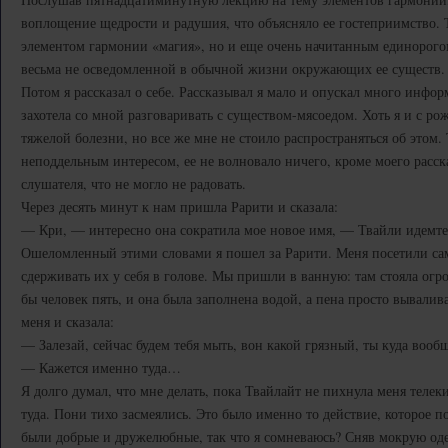
воплощение щедрости и радушия, что объясняло ее гостеприимство. 
элементом гармонии «магия», но и еще очень начитанным единорог
весьма не осведомленной в обычной жизни окружающих ее существ.
Потом я рассказал о себе. Рассказывал я мало и опускал много инфор
захотела со мной разговаривать с существом-мясоедом. Хоть я и с р
тяжелой болезни, но все же мне не стоило распространяться об этом.
неподдельным интересом, ее не волновало ничего, кроме моего расск
слушателя, что не могло не радовать.
Через десять минут к нам пришла Рарити и сказала:
— Кри, — интересно она сократила мое новое имя, — Твайли идемте
Ошеломленный этими словами я пошел за Рарити. Меня посетили сам
сдерживать их у себя в голове. Мы пришли в ванную: там стояла огр
бы человек пять, и она была заполнена водой, а пена просто вывалива
меня и сказала:
— Залезай, сейчас будем тебя мыть, вон какой грязный, ты куда вооб
— Кажется именно туда…
Я долго думал, что мне делать, пока Твайлайт не пихнула меня телек
туда. Пони тихо засмеялись. Это было именно то действие, которое п
были добрые и дружелюбные, так что я сомневаюсь? Сняв мокрую оде