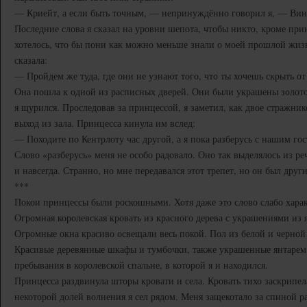
— Криейт, а если быть точным, — непринуждённо говорил я, — Вин
Последние слова я сказал на уровни шепота, чтобы никто, кроме при
хотелось, что бы пони как можно меньше знали о моей прошлой жиз
сказала:
— Пройдем же туда, где они не узнают того, что ты хочешь скрыть от
Она пошла к одной из расписных дверей. Они были украшены золото
я щурился. Проследовав за принцессой, я заметил, как двое стражни
выход из зала. Принцесса кинула им вслед:
— Походите по Кентрлоту час другой, а я пока разберусь с нашим гос
Слово «разберусь» меня не особо радовало. Оно так выделялось из реч
и навсегда. Странно, но мне передавался этот трепет, но он был др
***
Покои принцессы были роскошными. Хотя даже это слово слабо хара
Огромная королевская кровать из красного дерева с украшениями из 
Огромные окна красиво освещали весь покой. Пол из белой и черной
Красивые деревянные шкафы и тумбочки, также украшенные янтарем
пребывания в королевской спальне, в которой я и находился.
Принцесса раздвинула шторы кровати и села. Кровать тихо заскрипел
некоторой долей волнения я сел рядом. Меня защекотало за спиной 