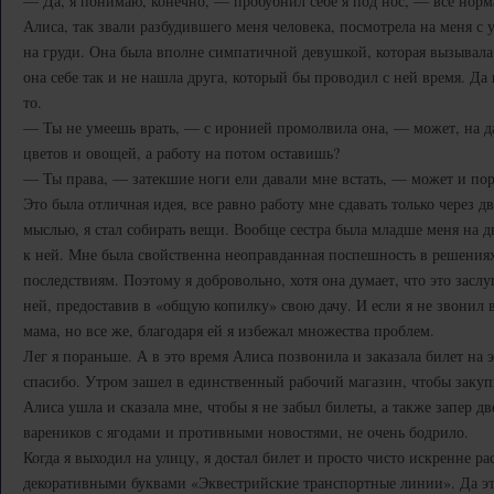
— Да, я понимаю, конечно, — пробубнил себе я под нос, — все нор
Алиса, так звали разбудившего меня человека, посмотрела на меня с
на груди. Она была вполне симпатичной девушкой, которая вызывала
она себе так и не нашла друга, который бы проводил с ней время. Да 
то.
— Ты не умеешь врать, — с иронией промолвила она, — может, на д
цветов и овощей, а работу на потом оставишь?
— Ты права, — затекшие ноги ели давали мне встать, — может и по
Это была отличная идея, все равно работу мне сдавать только через 
мыслью, я стал собирать вещи. Вообще сестра была младше меня на д
к ней. Мне была свойственна неоправданная поспешность в решения
последствиям. Поэтому я добровольно, хотя она думает, что это заслу
ней, предоставив в «общую копилку» свою дачу. И если я не звонил в
мама, но все же, благодаря ей я избежал множества проблем.
Лег я пораньше. А в это время Алиса позвонила и заказала билет на эл
спасибо. Утром зашел в единственный рабочий магазин, чтобы закупи
Алиса ушла и сказала мне, чтобы я не забыл билеты, а также запер дв
вареников с ягодами и противными новостями, не очень бодрило.
Когда я выходил на улицу, я достал билет и просто чисто искренне р
декоративными буквами «Эквестрийские транспортные линии». Да э