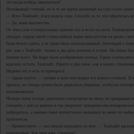
это когда-нибудь закончиться?
Незнакомый статный, но в то же время приятный на слух голос донес
— Ясно Твайлайт, я все видела сама. Спасибо за то, что обратилась к
— Да, ваше высочество.
От этих слов я почувствовал прилив сил и встал на ноги. Развернулс
обалдел: передо мной стояла кобыла выше меня ростом на десять сан
была белого цвета, а ее грива была полупрозрачной, блестящей с пе
рог, как у Твайлайт, только в два раза длиннее и острее. На спине б
больше всего. На бедре было изображение солнца. Такие солнца рисо
красиво, кстати. Твайлайт, Рарити и два пони, как я понял, стражник
Видимо это и есть та принцесса.
— Здравствуйте, — громко и ясно выговорил я и кивнул головой. Я не
трепета, но теперь нужно было держаться уверенно, чтобы не опозори
познакомиться.
Четверо пони позади удивленно посмотрели на меня, не прекращая по
говорить с ней на равных и так уверенно: монархия она монархия все
добродетель, а именно такое впечатление оказывала на меня это кобы
произнесла:
— Приветствую, — она начала подходить ко мне, — Твайлайт рассказа
парализован. Как твое имя, странник?