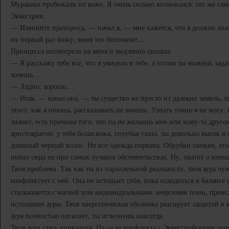
Мурашки пробежали по коже. Я очень сильно волновался: это же сам
Эквестрии.
— Извините принцесса, — начал я, — мне кажется, что я должен знать
их первый раз вижу, меня это беспокоит…
Принцесса посмотрела на меня и медленно сказала:
— Я расскажу тебе все, что я увидела в тебе, а потом ты можешь зада
хочешь…
— Ладно, хорошо…
— Итак, — начал она, — ты существо не просто из далеких земель, т
этого, как я поняла, рассказывать не хочешь. Узнать точно я не могу
значит, есть причина того, что ты не желаешь мне или кому-то друг
аристократом: у тебя белая кожа, голубые глаза, ты довольно высок и
длинный черный волос. Но вот одежда порвана. Обрубки свежие, это 
попал сюда не при самых лучших обстоятельствах. Ну, хватит о внеш
Твоя проблема. Так как ты из параллельной реальности, твоя аура чуж
конфликтует с ней. Она не истощает себя, пока находиться в балансе 
сталкивается с магией или индивидуальными энергиями пони, проис
истощение ауры. Твоя энергетическая оболочка реагирует защитой в 
аура полностью погаснет, ты исчезнешь навсегда.
Твоя аура здесь уникальна. Из-за ее конфликта с Эквестрийскими по