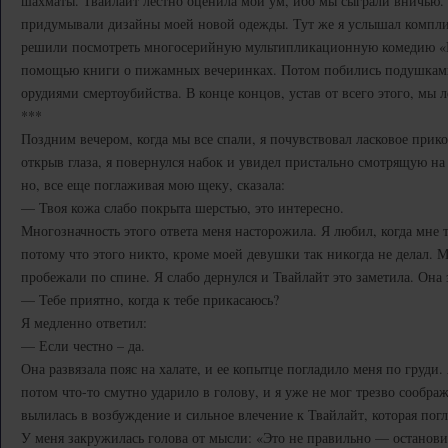
шахматы. Твайлайт лестно оценила мой ум, ибо мы сыграли вничью. 
придумывали дизайны моей новой одежды. Тут же я услышал компли
решили посмотреть многосерийную мультипликационную комедию «Г
помощью книги о пижамных вечеринках. Потом побились подушками,
орудиями смертоубийства. В конце концов, устав от всего этого, мы 
***
Поздним вечером, когда мы все спали, я почувствовал ласковое при
открыв глаза, я повернулся набок и увидел пристально смотрящую на
но, все еще поглаживая мою щеку, сказала:
— Твоя кожа слабо покрыта шерстью, это интересно.
Многозначность этого ответа меня насторожила. Я любил, когда мне 
потому что этого никто, кроме моей девушки так никогда не делал. 
пробежали по спине. Я слабо дернулся и Твайлайт это заметила. Она
— Тебе приятно, когда к тебе прикасаюсь?
Я медленно ответил:
— Если честно – да.
Она развязала пояс на халате, и ее копытце погладило меня по груди.
потом что-то смутно ударило в голову, и я уже не мог трезво сообра
вылилась в возбуждение и сильное влечение к Твайлайт, которая пог
У меня закружилась голова от мысли: «Это не правильно — остановис