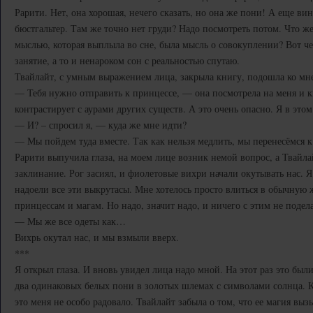
Рарити. Нет, она хорошая, нечего сказать, но она же пони! А еще вин
бюстгальтер. Там же точно нет груди? Надо посмотреть потом. Что ж
мыслью, которая выплыла во сне, была мысль о совокуплении? Вот ч
занятие, а то и ненароком сон с реальностью спутаю.
Твайлайт, с умным выражением лица, закрыла книгу, подошла ко мне
— Тебя нужно отправить к принцессе, — она посмотрела на меня и к
контрастирует с аурами других существ. А это очень опасно. Я в это
— И? – спросил я, — куда же мне идти?
— Мы пойдем туда вместе. Так как нельзя медлить, мы перенесёмся 
Рарити выпучила глаза, на моем лице возник немой вопрос, а Твайлай
заклинание. Рог засиял, и фиолетовые вихри начали окутывать нас. Я
надоели все эти выкрутасы. Мне хотелось просто влиться в обычную 
принцессам и магам. Но надо, значит надо, и ничего с этим не подел
— Мы же все одеты как…
Вихрь окутал нас, и мы взмыли вверх.
***
Я открыл глаза. И вновь увидел лица надо мной. На этот раз это был
два одинаковых белых пони в золотых шлемах с символами солнца. К
это меня не особо радовало. Твайлайт забыла о том, что ее магия вы