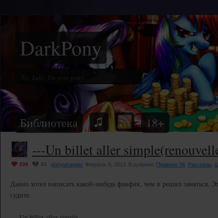
DarkPony
Библиотека
18+
---Un billet aller simple(renouvell
239
53
ponystranger
, Февраль 9, 2013. В рубрике:
Правило 34
,
Рассказы
,
Ш
Давно хотел написать какой-нибудь фанфик, чем и решил заняться. Э
судите.
--- Un billet aller simple ---