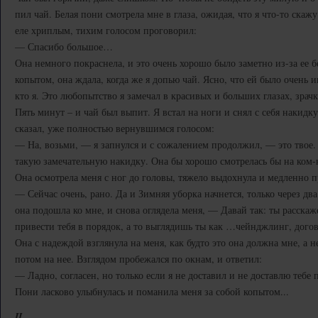
пил чай. Белая пони смотрела мне в глаза, ожидая, что я что-то скажу
еле хриплым, тихим голосом проговорил:
— Спасибо большое…
Она немного покраснела, и это очень хорошо было заметно из-за ее 
копытом, она ждала, когда же я допью чай. Ясно, что ей было очень ин
кто я. Это любопытство я замечал в красивых и больших глазах, зрач
Пять минут – и чай был выпит. Я встал на ноги и снял с себя накидку
сказал, уже полностью вернувшимся голосом:
— На, возьми, — я запнулся и с сожалением продолжил, — это твое.
такую замечательную накидку. Она бы хорошо смотрелась бы на ком-н
Она осмотрела меня с ног до головы, тяжело выдохнула и медленно п
— Сейчас очень, рано. Да и Зимняя уборка начнется, только через два 
она подошла ко мне, и снова оглядела меня, — Давай так: ты расскаже
привести тебя в порядок, а то выглядишь ты как …чейнджлинг, дого
Она с надеждой взглянула на меня, как будто это она должна мне, а н
потом на нее. Взглядом пробежался по окнам, и ответил:
— Ладно, согласен, но только если я не доставил и не доставлю теб
Пони ласково улыбнулась и поманила меня за собой копытом...
II