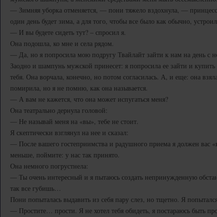
— Зимняя уборка отменяется, — пони тяжело вздохнула, — принцесса
один день будет зима, а для того, чтобы все было как обычно, устрои
— И вы будете сидеть тут? – спросил я.
Она подошла, ко мне и села рядом.
— Да, но я попросила мою подругу Твайлайт зайти к нам на день с н
Заодно и шампунь мужской принесет: я попросила ее зайти и купить 
тебя. Она ворчала, конечно, но потом согласилась. А, и еще: она взя
помирила, но я не помню, как она называется.
— А вам не кажется, что она может испугаться меня?
Она театрально дернула головой:
— Не называй меня на «вы», тебе не стоит.
Я скептически взглянул на нее и сказал:
— После вашего гостеприимства и радушного приема я должен вас «в
меньше, поймите: у нас так принято.
Она немного погрустнела:
— Ты очень интересный и я пытаюсь создать непринужденную обстан
так все губишь…
Пони попыталась выдавить из себя пару слез, но тщетно. Я попыталс
— Простите… прости. Я не хотел тебя обидеть, я постараюсь быть пр