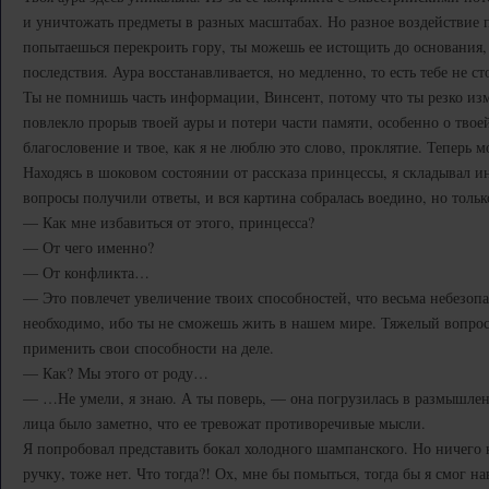
и уничтожать предметы в разных масштабах. Но разное воздействие 
попытаешься перекроить гору, ты можешь ее истощить до основания
последствия. Аура восстанавливается, но медленно, то есть тебе не ст
Ты не помнишь часть информации, Винсент, потому что ты резко изм
повлекло прорыв твоей ауры и потери части памяти, особенно о твое
благословение и твое, как я не люблю это слово, проклятие. Теперь 
Находясь в шоковом состоянии от рассказа принцессы, я складывал 
вопросы получили ответы, и вся картина собралась воедино, но тольк
— Как мне избавиться от этого, принцесса?
— От чего именно?
— От конфликта…
— Это повлечет увеличение твоих способностей, что весьма небезопас
необходимо, ибо ты не сможешь жить в нашем мире. Тяжелый вопрос
применить свои способности на деле.
— Как? Мы этого от роду…
— …Не умели, я знаю. А ты поверь, — она погрузилась в размышлени
лица было заметно, что ее тревожат противоречивые мысли.
Я попробовал представить бокал холодного шампанского. Но ничего
ручку, тоже нет. Что тогда?! Ох, мне бы помыться, тогда бы я смог н