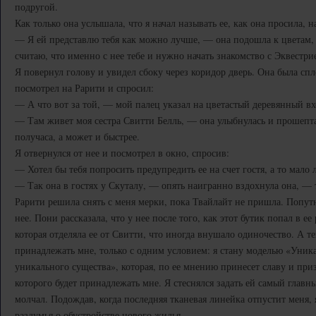
подругой.
Как только она услышала, что я начал называть ее, как она просила, 
— Я ей представлю тебя как можно лучше, — она подошла к цветам, —
считаю, что именно с нее тебе и нужно начать знакомство с Эквестри
Я повернул голову и увидел сбоку через коридор дверь. Она была сп
посмотрел на Рарити и спросил:
— А что вот за той, — мой палец указал на цветастый деревянный в
— Там живет моя сестра Свитти Белль, — она улыбнулась и прошепта
получаса, а может и быстрее.
Я отвернулся от нее и посмотрел в окно, спросив:
— Хотел бы тебя попросить предупредить ее на счет гостя, а то мало 
— Так она в гостях у Скуталу, — опять наигранно вздохнула она, — т
Рарити решила снять с меня мерки, пока Твайлайт не пришла. Попут
нее. Пони рассказала, что у нее после того, как этот бутик попал в ее
которая отделяла ее от Свитти, что иногда внушало одиночество. А те
принадлежать мне, только с одним условием: я стану моделью «Уни
уникального существа», которая, по ее мнению принесет славу и приз
которого будет принадлежать мне. Я стеснялся задать ей самый глав
молчал. Подождав, когда последняя тканевая линейка отпустит меня, 
раздумья о обустройстве нового жилья.