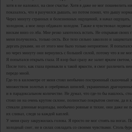
хотя я не наложил, на свое счастье. Хотя я даже не мог пошевелить н
показалось, что я разучился дышать, но потом понял, что дышу норм
Через минуту странных и болезненных ощущений, я начал ощущать, 
холодном, а мое лицо обдавало холодом. Также я чувствовал ледяные 
вискам вниз со лба. Мне резко захотелось встать. Не открывая своих гл
меня получилось, только сесть. Все тело сильно закололо и защекотал
дергать руками, но от этого мне было только неприятнее. Я попыталс
но через минуту они вернулись с большей силой, потому что я не мо
Я попытался открыть глаза. И взор был сразу же залит ярким светом
После того, как глаза привыкли к такой яркости, я смог различить н
передо мной.
Где-то в километре от меня стоял необычно построенный сказочный з
множеством золотых и серебряных шпилей, украшенных драгоценны
и в парадоксальном количестве. Не думал, что где-то бы нашлось, ст
стоял он на очень крутом склоне, полностью покрытом снегом, да и к
стекали длинные водопады, необычно ровные и тихие, они даже не пе
их сливал, следя за каждой каплей.
У меня сразу закружилась голова. Я просто не мог стоять на ногах. П
холодный снег, не в силах совладать со своими чувствами. Столь б