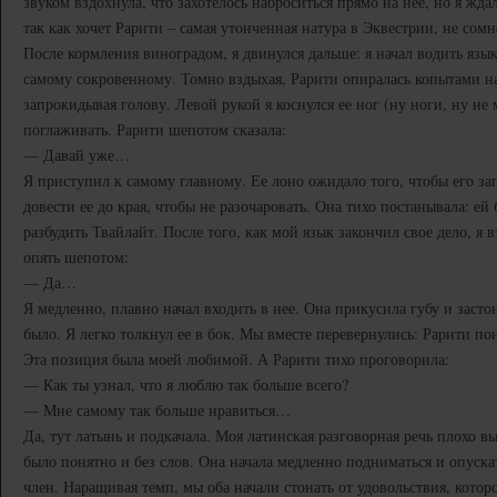
звуком вздохнула, что захотелось наброситься прямо на нее, но я ждал
так как хочет Рарити – самая утонченная натура в Эквестрии, не сомн
После кормления виноградом, я двинулся дальше: я начал водить язы
самому сокровенному. Томно вздыхая, Рарити опиралась копытами на
запрокидывая голову. Левой рукой я коснулся ее ног (ну ноги, ну не
поглаживать. Рарити шепотом сказала:
— Давай уже…
Я приступил к самому главному. Ее лоно ожидало того, чтобы его за
довести ее до края, чтобы не разочаровать. Она тихо постанывала: ей
разбудить Твайлайт. После того, как мой язык закончил свое дело, я в
опять шепотом:
— Да…
Я медленно, плавно начал входить в нее. Она прикусила губу и засто
было. Я легко толкнул ее в бок. Мы вместе перевернулись: Рарити пон
Эта позиция была моей любимой. А Рарити тихо проговорила:
— Как ты узнал, что я люблю так больше всего?
— Мне самому так больше нравиться…
Да, тут латынь и подкачала. Моя латинская разговорная речь плохо вы
было понятно и без слов. Она начала медленно подниматься и опуска
член. Наращивая темп, мы оба начали стонать от удовольствия, котор