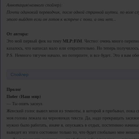
Аннотация(немного спойлер):
Почти одинокий переводчик, после одной странной шутки, по воле с
этого выйдет если он готов к встрече с пони, а они нет...
От автора:
MLP:FiM
Это мой первый фик на тему
. Честно: очень много переп
казалось, что написал мало или отвратительно. Но теперь получилось
P.S. Немного тягучее начало, но потерпите, и все будет. Это я вам об
Спойлер
Пролог
Побег (Наш мир)
— Ты опять заснул.
Женский голос вывел меня из темноты, в которой я прибывал, пока спа
моя голова лежала на черновиках текста. Да, надо прекращать засижив
нужно было работать, иначе я, опускаясь в отдых, постепенно начина
выведет из этого состояние только то, что будет глобально мне мешать