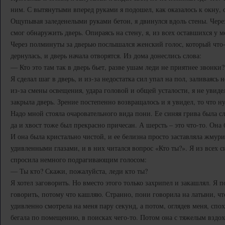
ним. С вытянутыми вперед руками я подошел, как оказалось к окну,
Ощупывая заледенелыми руками бетон, я двинулся вдоль стены. Чере
смог обнаружить дверь. Опираясь на стену, я, из всех оставшихся у ме
Через полминуты за дверью послышался женский голос, который что-
дернулась, и дверь начала отворятся. Из дома донеслись слова:
— Кто это там так в дверь бьет, разве ушам леди не приятнее звонки?
Я сделал шаг в дверь, и из-за недостатка сил упал на пол, заливаяс
из-за смены освещения, удара головой и общей усталости, я не увиде
закрыла дверь. Зрение постепенно возвращалось и я увидел, то что н
Надо мной стояла очаровательного вида пони. Ее синяя грива была с
да и хвост тоже был прекрасно причесан. А шерсть – это что-то. Она 
И она была кристально чистой, и ее белизна просто заставляла жмури
удивленными глазами, и в них читался вопрос «Кто ты?». Я из всех 
спросила немного подрагивающим голосом:
— Ты кто? Скажи, пожалуйста, леди кто ты?
Я хотел заговорить. Но вместо этого только захрипел и закашлял. Я п
говорить, потому что кашляю. Странно, пони говорила на латыни, что
удивленно смотрела на меня пару секунд, а потом, оглядев меня, спо
бегала по помещению, в поисках чего-то. Потом она с тяжелым вздох