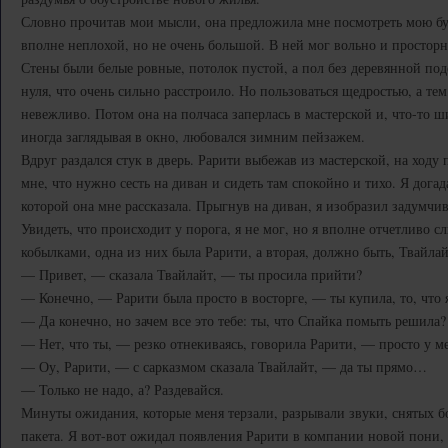
Словно прочитав мои мысли, она предложила мне посмотреть мою бу
вполне неплохой, но не очень большой. В ней мог вольно и просторн
Стены были белые ровные, потолок пустой, а пол без деревянной под
нуля, что очень сильно расстроило. Но пользоваться щедростью, а те
невежливо. Потом она на полчаса заперлась в мастерской и, что-то ши
иногда заглядывая в окно, любовался зимним пейзажем.
Вдруг раздался стук в дверь. Рарити выбежав из мастерской, на ходу
мне, что нужно сесть на диван и сидеть там спокойно и тихо. Я догада
которой она мне рассказала. Прыгнув на диван, я изобразил задумчи
Увидеть, что происходит у порога, я не мог, но я вполне отчетливо 
кобылками, одна из них была Рарити, а вторая, должно быть, Твайлай
— Привет, — сказала Твайлайт, — ты просила прийти?
— Конечно, — Рарити была просто в восторге, — ты купила, то, что 
— Да конечно, но зачем все это тебе: ты, что Спайка помыть решила?
— Нет, что ты, — резко отнекиваясь, говорила Рарити, — просто у м
— Оу, Рарити, — с сарказмом сказала Твайлайт, — да ты прямо…
— Только не надо, а? Раздевайся.
Минуты ожидания, которые меня терзали, разрывали звуки, снятых б
пакета. Я вот-вот ожидал появления Рарити в компании новой пони, и