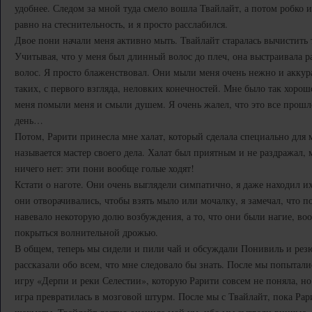
удобнее. Следом за мной туда смело вошла Твайлайт, а потом робко 
равно на стеснительность, и я просто расслабился.
Двое пони начали меня активно мыть. Твайлайт старалась вычистить 
Учитывая, что у меня был длинный волос до плеч, она выстраивала
волос. Я просто блаженствовал. Они мыли меня очень нежно и аккур
таких, с первого взгляда, неловких конечностей. Мне было так хорошо
меня помыли меня и смыли душем. Я очень жалел, что это все прошло
день…
Потом, Рарити принесла мне халат, который сделала специально для м
называется мастер своего дела. Халат был приятным и не раздражал, 
ничего нет: эти пони вообще голые ходят!
Кстати о наготе. Они очень выглядели симпатично, я даже находил и
они отворачивались, чтобы взять мыло или мочалку, я замечал, что п
навевало некоторую долю возбуждения, а то, что они были нагие, во
покрыться волнительной дрожью.
В общем, теперь мы сидели и пили чай и обсуждали Понивиль и резю
рассказали обо всем, что мне следовало бы знать. После мы попытал
игру «Дерпи и реки Селестии», которую Рарити совсем не поняла, но
игра превратилась в мозговой штурм. После мы с Твайлайт, пока Рар