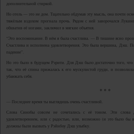
дополнительной стиркой.
Но отель — это не дом. Тщательно обдумав эту мысль, она почти осме
тяжёлым вздохом прогнала прочь. Рядом с ней заворочался Лукинг 
обхватив её ногами, заключил в мягкие объятия.
“Это воспоминание. В нём я была счастлива. — В тишине ясно про
Счастлива и исполнена удовлетворения. Это была вершина, Дэш. Пос
падение”.
Но это было в будущем Рэрити. Для Дэш было достаточно того, что 
так, что её спина прижалась к его мускулистой груди, и позволи
убаюкать себя.
* * *
— Последнее время ты выглядишь очень счастливой.
Слова Синобы совсем не сочетались с её тоном. Эти слова
удовлетворением, или с радостью, или, возможно (и это было бы 
должны были вызвать у Рэйнбоу Дэш улыбку.