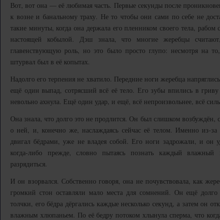
Вот, вот она — её любимая часть. Первые секунды после проникновени
к возне и банальному траху. Не то чтобы они сами по себе не дост
такие минуты, когда она держала его пленником своего тела, рабом 
настоящей кобылой. Дэш знала, что многие жеребцы считают
главенствующую роль, но это было просто глупо: несмотря на то
штурвал был в её копытах.
Надолго его терпения не хватило. Передние ноги жеребца напряглись н
ещё один выпад, сотрясший всё её тело. Его зубы впились в гриву 
невольно ахнула. Ещё один удар, и ещё, всё непроизвольнее, всё силь
Она знала, что долго это не продлится. Он был слишком возбуждён,
о ней, и, конечно же, наслаждаясь сейчас её телом. Именно из-за
двигал бёдрами, уже не владея собой. Его ноги задрожали, и он у
когда-либо прежде, словно пытаясь познать каждый влажный
разрядиться.
И он взорвался. Собственно говоря, она не почувствовала, как жере
громкий стон оставляли мало места для сомнений. Он ещё долго 
толчки, его бёдра дёргались каждые несколько секунд, а затем он от
влажным хлюпаньем. По её бедру потоком хлынула сперма, что ког