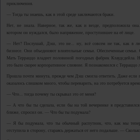
приключения.
— Тогда ты знаешь, как в этой среде заключаются браки.
Нет, не знала. Наверное, так же, как и везде, предположила она
котором он нуждался, было напряжение, проступившее на её лице.
— Нет? Послушай, Дэш, это не... ну, всё совсем не так, как в л
бизнесе. Они объединяют влиятельные семьи. Обеспеченные семьи. 
Мать Терраццо владеет половиной погодных фабрик Клаудсдейла. 
это было скорее корпоративное слияние. Я познакомился с Терраццо 
Прошла почти минута, прежде чем Дэш смогла ответить. Даже если п
оказалось слишком много, чтобы переварить, на это потребуется врем
— Что... тогда почему ты скрывал это от меня?
— А что бы ты сделала, если бы на той вечеринке я представил
ближе, спросил он. — Что бы ты подумала?
— Я бы подумала, что ты обычный распутник, что, как мы теп
отступила в сторону, стараясь держаться от него подальше. — Сколь