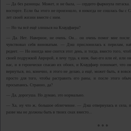
— Да без разницы. Может, и не была, — сердито фыркнула пегаска.
восторге. Если бы этого не произошло, я никогда не сошлась бы с
лет своей жизни вместе с ним.
— Но ты всё ещё злишься на Клаудфаера?
— Да. Нет. Наверное, не очень. Он... он очень помог мне после 
чувствовал себя виноватым. — Дэш прислонилась к перилам, наб
редеет. — Но иногда мне снится этот день, и тогда, вместо того, что
своей подружкой Авророй, я лечу туда, к ним, бью его или её, или 
нас, и я героически спасаю их обоих, и Клаудфаер понимает, что о
вернуться, но, конечно, я этого не делаю, а ещё, может быть, я вовс
просто для того, чтобы растравить его раны, и после этого обыч
просыпаюсь. Странно, да?
— Да, дорогуша. Но думаю, это нормально.
— Ха, ну что ж, большое облегчение. — Дэш отвернулась и села, 
разве мы не должны быть в твоих снах вместо...
* * *