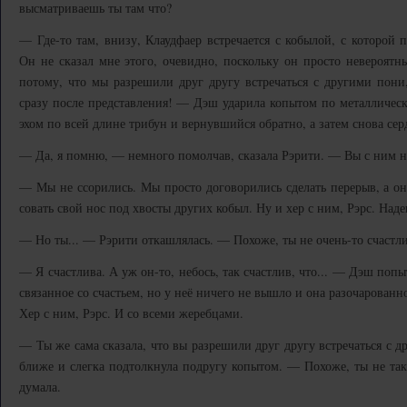
высматриваешь ты там что?
— Где-то там, внизу, Клаудфаер встречается с кобылой, с которой 
Он не сказал мне этого, очевидно, поскольку он просто невероятны
потому, что мы разрешили друг другу встречаться с другими пони
сразу после представления! — Дэш ударила копытом по металлическ
эхом по всей длине трибун и вернувшийся обратно, а затем снова сер
— Да, я помню, — немного помолчав, сказала Рэрити. — Вы с ним н
— Мы не ссорились. Мы просто договорились сделать перерыв, а он 
совать свой нос под хвосты других кобыл. Ну и хер с ним, Рэрс. Наде
— Но ты... — Рэрити откашлялась. — Похоже, ты не очень-то счастли
— Я счастлива. А уж он-то, небось, так счастлив, что... — Дэш поп
связанное со счастьем, но у неё ничего не вышло и она разочарован
Хер с ним, Рэрс. И со всеми жеребцами.
— Ты же сама сказала, что вы разрешили друг другу встречаться с 
ближе и слегка подтолкнула подругу копытом. — Похоже, ты не так 
думала.