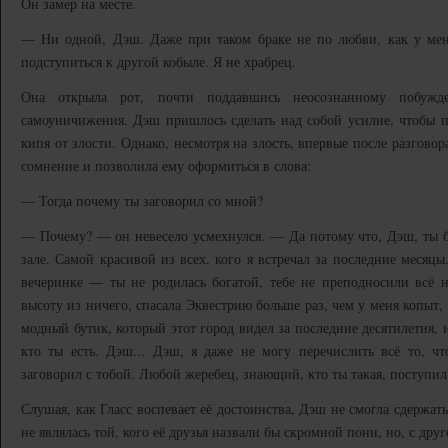
Он замер на месте.
— Ни одной, Дэш. Даже при таком браке не по любви, как у меня
подступиться к другой кобыле. Я не храбрец.
Она открыла рот, почти поддавшись неосознанному побужд
самоуничижения. Дэш пришлось сделать над собой усилие, чтобы пр
кипя от злости. Однако, несмотря на злость, впервые после разгово
сомнение и позволила ему оформиться в слова:
— Тогда почему ты заговорил со мной?
— Почему? — он невесело усмехнулся. — Да потому что, Дэш, ты б
зале. Самой красивой из всех, кого я встречал за последние месяц
вечеринке — ты не родилась богатой, тебе не преподносили всё н
высоту из ничего, спасала Эквестрию больше раз, чем у меня копыт
модный бутик, который этот город видел за последние десятилетия, и
кто ты есть. Дэш... Дэш, я даже не могу перечислить всё то, чт
заговорил с тобой. Любой жеребец, знающий, кто ты такая, поступил
Слушая, как Гласс воспевает её достоинства, Дэш не смогла сдержат
не являлась той, кого её друзья назвали бы скромной пони, но, с дру