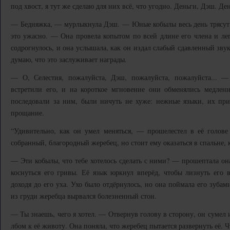
под хвост, я тут же сделаю для них всё, что угодно. Деньги, Дэш. Д
— Бедняжка, — мурлыкнула Дэш. — Юные кобылы весь день трясут 
это ужасно. — Она провела копытом по всей длине его члена и лег
содрогнулось, и она услышала, как он издал слабый сдавленный зву
думаю, что это заслуживает награды.
— О, Селестия, пожалуйста, Дэш, пожалуйста, пожалуйста... —
встретили его, и на короткое мгновение они обменялись медлен
последовали за ним, были ничуть не хуже: нежные языки, их прик
прощание.
“Удивительно, как он умел меняться, — прошелестел в её голов
собранный, благородный жеребец, но стоит ему оказаться в спальне, к
— Эти кобылы, что тебе хотелось сделать с ними? — прошептала он
коснуться его гривы. Её язык юркнул вперёд, чтобы лизнуть его 
доходя до его уха. Ухо было отдёрнулось, но она поймала его зубам
из груди жеребца вырвался болезненный стон.
— Ты знаешь, чего я хотел. — Отвернув голову в сторону, он сумел 
лбом к её животу. Она поняла, что жеребец пытается развернуть её. 