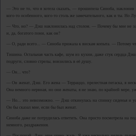
— Это не то, что я хотела сказать, — прошипела Синоба, наклонив
кого-то особенного, кого-то столь же замечательного, как и ты. Но Лу
— Что, но? — Дэш наклонилась над столом. — Почему бы мне не зас
и, да, богатого пони, как он?
— О, ради всего... — Синоба прижала к вискам копыта. — Потому что
Тишина. Остальная часть кафе, шум из кухни, даже стук сердца Дэш 
подруги, словно стрелы, вонзились в её душу.
— Он... что?
— Он женат, Дэш. Его жена — Терраццо, прелестная пегаска, я неско
Она немного нервная, но они женаты, я не знаю, по крайней мере, уж
— Но... это невозможно. — Дэш откинулась на спинку сиденья и уст
Он бы сказал мне, если бы был женат.
Синоба даже не потрудилась ответить. Она просто посмотрела на по
немного, раздражения.
— Послушай, Дэш, мне очень жаль. Я уже несколько недель пытаюс