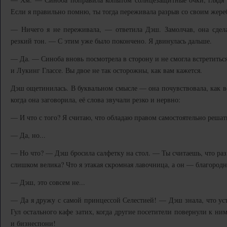
Если я правильно помню, ты тогда переживала разрыв со своим жере
— Ничего я не переживала, — ответила Дэш. Замолчав, она сдела
резкий тон. — С этим уже было покончено. Я двинулась дальше.
— Да. — Синоба вновь посмотрела в сторону и не смогла встретитьс
и Лукинг Глассе. Вы двое не так осторожны, как вам кажется.
Дэш ощетинилась. В буквальном смысле — она почувствовала, как во
когда она заговорила, её слова звучали резко и нервно:
— И что с того? Я считаю, что обладаю правом самостоятельно реша
— Да, но...
— Но что? — Дэш бросила салфетку на стол. — Ты считаешь, что р
слишком велика? Что я этакая скромная лавочница, а он — благород
— Дэш, это совсем не...
— Да я дружу с самой принцессой Селестией! — Дэш знала, что устр
Гул остального кафе затих, когда другие посетители повернули к н
и бизнеспони!