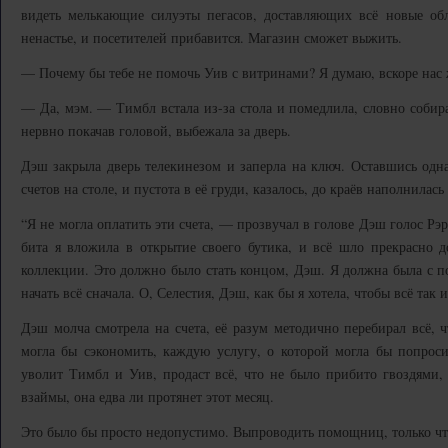
видеть мелькающие силуэты пегасов, доставляющих всё новые обл
ненастье, и посетителей прибавится. Магазин сможет выжить.
— Почему бы тебе не помочь Уив с витринами? Я думаю, вскоре нас
— Да, мэм. — Тимбл встала из-за стола и помедлила, словно собирая
нервно покачав головой, выбежала за дверь.
Дэш закрыла дверь телекинезом и заперла на ключ. Оставшись одна,
счетов на столе, и пустота в её груди, казалось, до краёв наполнилась
“Я не могла оплатить эти счета, — прозвучал в голове Дэш голос Рэ
бита я вложила в открытие своего бутика, и всё шло прекрасно д
коллекции. Это должно было стать концом, Дэш. Я должна была с п
начать всё сначала. О, Селестия, Дэш, как бы я хотела, чтобы всё так 
Дэш молча смотрела на счета, её разум методично перебирал всё, ч
могла бы сэкономить, каждую услугу, о которой могла бы попроси
уволит Тимбл и Уив, продаст всё, что не было прибито гвоздями,
взаймы, она едва ли протянет этот месяц.
Это было бы просто недопустимо. Выпроводить помощниц, только что