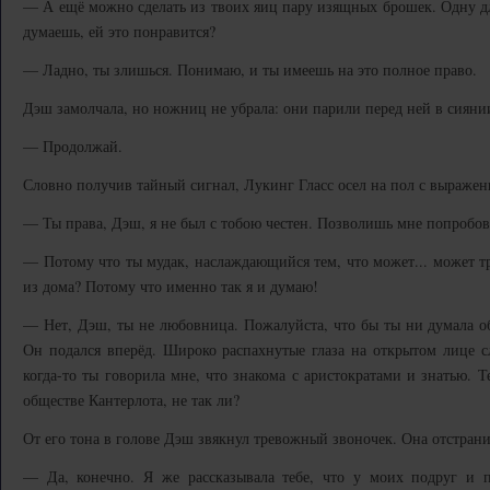
— А ещё можно сделать из твоих яиц пару изящных брошек. Одну для
думаешь, ей это понравится?
— Ладно, ты злишься. Понимаю, и ты имеешь на это полное право.
Дэш замолчала, но ножниц не убрала: они парили перед ней в сияни
— Продолжай.
Словно получив тайный сигнал, Лукинг Гласс осел на пол с выражен
— Ты права, Дэш, я не был с тобою честен. Позволишь мне попробов
— Потому что ты мудак, наслаждающийся тем, что может... может тр
из дома? Потому что именно так я и думаю!
— Нет, Дэш, ты не любовница. Пожалуйста, что бы ты ни думала об
Он подался вперёд. Широко распахнутые глаза на открытом лице 
когда-то ты говорила мне, что знакома с аристократами и знатью. 
обществе Кантерлота, не так ли?
От его тона в голове Дэш звякнул тревожный звоночек. Она отстрани
— Да, конечно. Я же рассказывала тебе, что у моих подруг и п