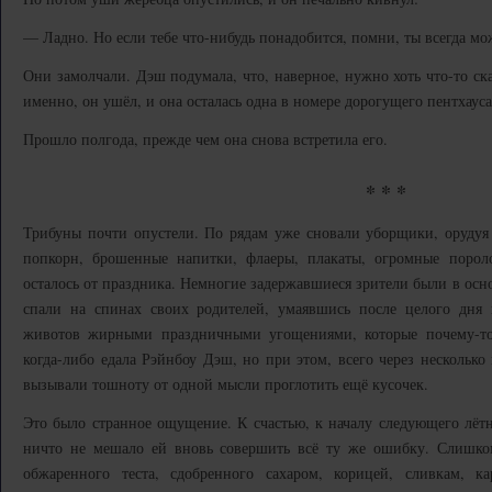
— Ладно. Но если тебе что-нибудь понадобится, помни, ты всегда мо
Они замолчали. Дэш подумала, что, наверное, нужно хоть что-то ска
именно, он ушёл, и она осталась одна в номере дорогущего пентхауса
Прошло полгода, прежде чем она снова встретила его.
* * *
Трибуны почти опустели. По рядам уже сновали уборщики, оруду
попкорн, брошенные напитки, флаеры, плакаты, огромные пороло
осталось от праздника. Немногие задержавшиеся зрители были в осн
спали на спинах своих родителей, умаявшись после целого дня 
животов жирными праздничными угощениями, которые почему-то 
когда-либо едала Рэйнбоу Дэш, но при этом, всего через несколько
вызывали тошноту от одной мысли проглотить ещё кусочек.
Это было странное ощущение. К счастью, к началу следующего лёт
ничто не мешало ей вновь совершить всё ту же ошибку. Слишк
обжаренного теста, сдобренного сахаром, корицей, сливкам, 