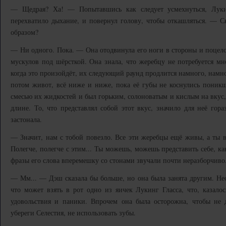
— Щедрая? Ха! — Попытавшись как следует усмехнуться, Лукин
перехватило дыхание, и повернул голову, чтобы откашляться. — С
образом?
— Ни одного. Пока. — Она отодвинула его ноги в стороны и поцелов
мускулов под шёрсткой. Она знала, что жеребцу не потребуется мн
когда это произойдёт, их следующий раунд продлится намного, намно
потом живот, всё ниже и ниже, пока её губы не коснулись поникш
смесью их жидкостей и был горьким, солоноватым и кислым на вкус, 
длине. То, что представлял собой этот вкус, значило для неё гора
застонала.
— Значит, нам с тобой повезло. Все эти жеребцы ещё живы, а ты в
Полегче, полегче с этим... Ты можешь, можешь представить себе, к
фразы его слова вперемешку со стонами звучали почти неразборчиво
— Мм... — Дэш сказала бы больше, но она была занята другим. Нес
что может взять в рот одно из яичек Лукинг Гласса, что, казалос
удовольствия и паники. Впрочем она была осторожна, чтобы не 
убереги Селестия, не использовать зубы.