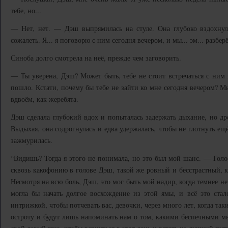
тебе, но...
— Нет, нет. — Дэш выпрямилась на стуле. Она глубоко вздохнул
сожалеть. Я... я поговорю с ним сегодня вечером, и мы... эм... разбер
Синоба долго смотрела на неё, прежде чем заговорить.
— Ты уверена, Дэш? Может быть, тебе не стоит встречаться с ним 
пошло. Кстати, почему бы тебе не зайти ко мне сегодня вечером? М
вдвоём, как жеребята.
Дэш сделала глубокий вдох и попыталась задержать дыхание, но дро
Выдыхая, она содрогнулась и едва удержалась, чтобы не глотнуть ещё
зажмурилась.
“Видишь? Тогда я этого не понимала, но это был мой шанс. — Голо
сквозь какофонию в голове Дэш, такой же ровный и бесстрастный,
Несмотря на всю боль, Дэш, это мог быть мой надир, когда темнее н
могла бы начать долгое восхождение из этой ямы, и всё это стал
интрижкой, чтобы потчевать вас, девочки, через много лет, когда т
остроту и будут лишь напоминать нам о том, какими беспечными м