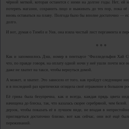
чёрной меткой, которая останется с ними на долгие годы. Нет, ей 
потерять магазин, сохранить лицо и выживать до тех пор, пока её
вновь оставаться на плаву. Полгода было бы вполне достаточно — ес
долго.
И вот, думая о Тимбл и Уив, она взяла чистый лист пергамента и перо
* * *
Как и запомнилось Дэш, номер в пентхаусе “Филлидельфия Хай Сте
что, по правде говоря, на оплату одной ночи у неё ушли почти все
даже не хватит на такси, чтобы вернуться домой.
А может, и хватит. Это зависело от того, как пройдут следующие не
и в последний раз критически оглядела своё отражение в большом ро
Её грива была безупречна, как и всегда, каждая прядь цвета инд
начищена до блеска, так, что казалась скорее серебряной, чем белой
дерзок, чтобы показать её в лучшем виде, не впадая в непристойно
приглядеться достаточно близко, вот как сейчас, они всё ещё 
переживаний.