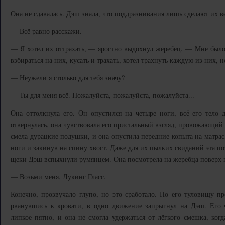
Она не сдавалась. Дэш знала, что поддразнивания лишь сделают их в
— Всё равно расскажи.
— Я хотел их оттрахать, — яростно выдохнул жеребец. — Мне было п
взбираться на них, кусать и трахать, хотел трахнуть каждую из них, но
— Неужели я столько для тебя значу?
— Ты для меня всё. Пожалуйста, пожалуйста, пожалуйста...
Она оттолкнула его. Он опустился на четыре ноги, всё его тело 
отвернулась, она чувствовала его пристальный взгляд, провожающий 
смела дурацкие подушки, и она опустила передние копыта на матрас
ноги и закинув на спину хвост. Даже для их пылких свиданий эта по
щеки Дэш вспыхнули румянцем. Она посмотрела на жеребца поверх 
— Возьми меня, Лукинг Гласс.
Конечно, прозвучало глупо, но это сработало. По его туловищу п
рванувшись к кровати, в одно движение запрыгнул на Дэш. Его 
липкое пятно, и она не смогла удержаться от лёгкого смешка, когд