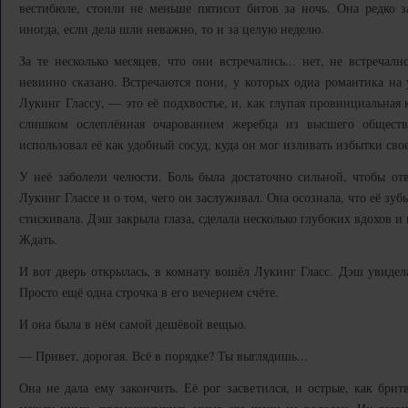
вестибюле, стоили не меньше пятисот битов за ночь. Она редко з
иногда, если дела шли неважно, то и за целую неделю.
За те несколько месяцев, что они встречались... нет, не встречал
невинно сказано. Встречаются пони, у которых одна романтика на 
Лукинг Глассу, — это её подхвостье, и, как глупая провинциальная 
слишком ослеплённая очарованием жеребца из высшего обществ
использовал её как удобный сосуд, куда он мог изливать избытки свое
У неё заболели челюсти. Боль была достаточно сильной, чтобы о
Лукинг Глассе и о том, чего он заслуживал. Она осознала, что её зуб
стискивала. Дэш закрыла глаза, сделала несколько глубоких вдохов и 
Ждать.
И вот дверь открылась, в комнату вошёл Лукинг Гласс. Дэш увидела
Просто ещё одна строчка в его вечернем счёте.
И она была в нём самой дешёвой вещью.
— Привет, дорогая. Всё в порядке? Ты выглядишь...
Она не дала ему закончить. Её рог засветился, и острые, как бр