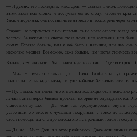
— Я думаю, это последний, мисс Дэш, — сказала Тимбл. Помощница
затем взяла всю стопку и постучала ею по столу, чтобы её края с
Удовлетворённая, она поставила её на место и посмотрела через стол
Стараясь не встречаться с ней глазами, та не могла отвести взгляд о
толстой. За каждым из счетов стоял пони, или компания, или банк,
сумму. Гораздо больше, чем у неё было в наличии, или чем она р
несколько месяцев. Возможно, даже больше, чем чистая стоимость вс
Больше, чем она смогла бы заплатить до того, как выйдут все сроки. 
— Мы... мы ведь справимся, да? — Голос Тимбл был чуть громче
подняв на неё глаза, увидела, что уши кобылки безвольно опустились
— Ну, Тимбл, мы знали, что эта летняя коллекция была довольно ри
лучших дизайнеров бывают проекты, которые не оправдываются. Это 
становится лучше. — Да, если так сформулировать, звучит го
усвоенный ею вместе с лучшими подругами, а вовсе не катастро
своей помощницы она произнесла это нейтральным тоном и сохраняя
— Да, но... Мисс Дэш, я в этом разбираюсь. Даже если зимняя кол
этих денег до того, как придёт пора платить по счетам. Те... —