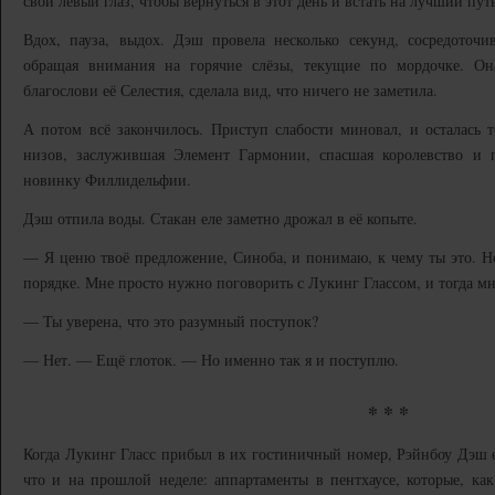
свой левый глаз, чтобы вернуться в этот день и встать на лучший путь
Вдох, пауза, выдох. Дэш провела несколько секунд, сосредоточ
обращая внимания на горячие слёзы, текущие по мордочке. Он
благослови её Селестия, сделала вид, что ничего не заметила.
А потом всё закончилось. Приступ слабости миновал, и осталась 
низов, заслужившая Элемент Гармонии, спасшая королевство и 
новинку Филлидельфии.
Дэш отпила воды. Стакан еле заметно дрожал в её копыте.
— Я ценю твоё предложение, Синоба, и понимаю, к чему ты это. Но 
порядке. Мне просто нужно поговорить с Лукинг Глассом, и тогда мн
— Ты уверена, что это разумный поступок?
— Нет. — Ещё глоток. — Но именно так я и поступлю.
* * *
Когда Лукинг Гласс прибыл в их гостиничный номер, Рэйнбоу Дэш е
что и на прошлой неделе: аппартаменты в пентхаусе, которые, ка