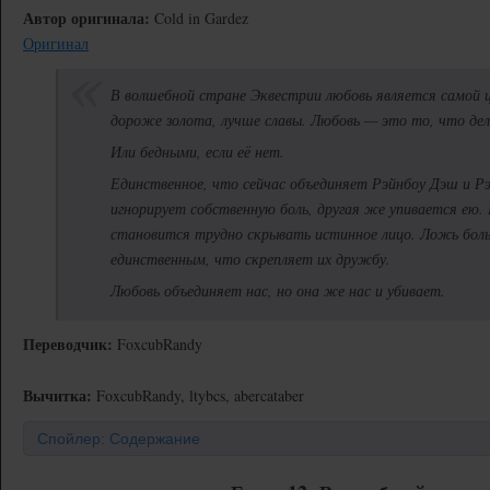
Автор оригинала:
Cold in Gardez
Оригинал
В волшебной стране Эквестрии любовь является самой ц
дороже золота, лучше славы. Любовь — это то, что де
Или бедными, если её нет.
Единственное, что сейчас объединяет Рэйнбоу Дэш и Р
игнорирует собственную боль, другая же упивается ею. 
становится трудно скрывать истинное лицо. Ложь бо
единственным, что скрепляет их дружбу.
Любовь объединяет нас, но она же нас и убивает.
Переводчик:
FoxcubRandy
Вычитка:
FoxcubRandy, ltybcs, abercataber
Спойлер: Содержание