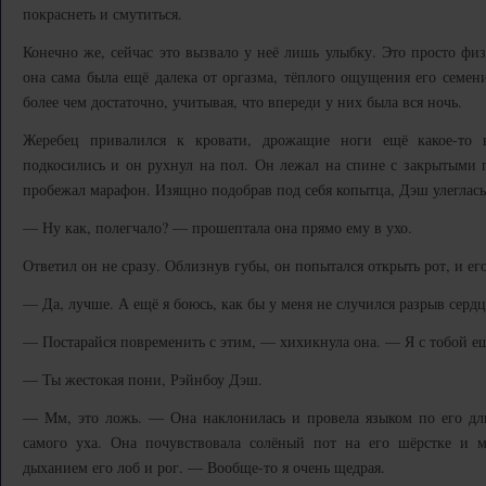
покраснеть и смутиться.
Конечно же, сейчас это вызвало у неё лишь улыбку. Это просто физ
она сама была ещё далека от оргазма, тёплого ощущения его семени
более чем достаточно, учитывая, что впереди у них была вся ночь.
Жеребец привалился к кровати, дрожащие ноги ещё какое-то 
подкосились и он рухнул на пол. Он лежал на спине с закрытыми гл
пробежал марафон. Изящно подобрав под себя копытца, Дэш улеглась
— Ну как, полегчало? — прошептала она прямо ему в ухо.
Ответил он не сразу. Облизнув губы, он попытался открыть рот, и ег
— Да, лучше. А ещё я боюсь, как бы у меня не случился разрыв сердц
— Постарайся повременить с этим, — хихикнула она. — Я с тобой ещ
— Ты жестокая пони, Рэйнбоу Дэш.
— Мм, это ложь. — Она наклонилась и провела языком по его дл
самого уха. Она почувствовала солёный пот на его шёрстке и 
дыханием его лоб и рог. — Вообще-то я очень щедрая.