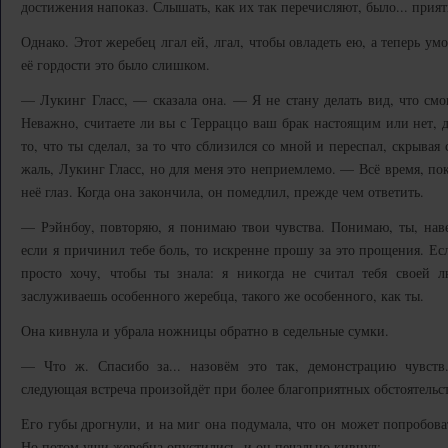
достижения напоказ. Слышать, как их так перечисляют, было... прият
Однако. Этот жеребец лгал ей, лгал, чтобы овладеть ею, а теперь умо
её гордости это было слишком.
— Лукинг Гласс, — сказала она. — Я не стану делать вид, что смог
Неважно, считаете ли вы с Терраццо ваш брак настоящим или нет, дл
то, что ты сделал, за то что сблизился со мной и переспал, скрывая 
жаль, Лукинг Гласс, но для меня это неприемлемо. — Всё время, пок
неё глаз. Когда она закончила, он помедлил, прежде чем ответить.
— Рэйнбоу, повторяю, я понимаю твои чувства. Понимаю, ты, навер
если я причинил тебе боль, то искренне прошу за это прощения. Есл
просто хочу, чтобы ты знала: я никогда не считал тебя своей 
заслуживаешь особенного жеребца, такого же особенного, как ты.
Она кивнула и убрала ножницы обратно в седельные сумки.
— Что ж. Спасибо за... назовём это так, демонстрацию чувств
следующая встреча произойдёт при более благоприятных обстоятельст
Его губы дрогнули, и на миг она подумала, что он может попробова
Но потом уши жеребца опустились, и он печально кивнул: