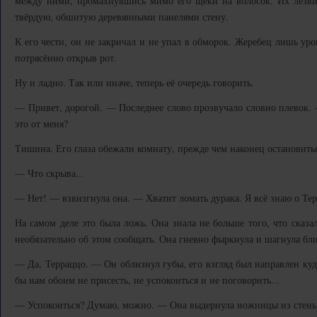
между ними, промахнувшись мимо его щеки на волосок. Их лезви
твёрдую, обшитую деревянными панелями стену.
К его чести, он не закричал и не упал в обморок. Жеребец лишь уро
потрясённо открыв рот.
Ну и ладно. Так или иначе, теперь её очередь говорить.
— Привет, дорогой. — Последнее слово прозвучало словно плевок. 
это от меня?
Тишина. Его глаза обежали комнату, прежде чем наконец остановитьс
— Что скрыва...
— Нет! — взвизгнула она. — Хватит ломать дурака. Я всё знаю о Те
На самом деле это была ложь. Она знала не больше того, что сказа
необязательно об этом сообщать. Она гневно фыркнула и шагнула бли
— Да, Терраццо. — Он облизнул губы, его взгляд был направлен куд
бы нам обоим не присесть, не успокоиться и не поговорить...
— Успокоиться? Думаю, можно. — Она выдернула ножницы из стены,