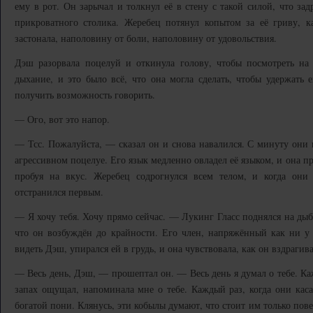
ему в рот. Он зарычал и толкнул её в стену с такой силой, что зад
прикроватного столика. Жеребец потянул копытом за её гриву, ка
застонала, наполовину от боли, наполовину от удовольствия.
Дэш разорвала поцелуй и откинула голову, чтобы посмотреть на 
дыхание, и это было всё, что она могла сделать, чтобы удержать е
получить возможность говорить.
— Ого, вот это напор.
— Тсс. Пожалуйста, — сказал он и снова навалился. С минуту они н
агрессивном поцелуе. Его язык медленно овладел её языком, и она при
пробуя на вкус. Жеребец содрогнулся всем телом, и когда они
отстранился первым.
— Я хочу тебя. Хочу прямо сейчас. — Лукинг Гласс поднялся на дыбы
что он возбуждён до крайности. Его член, напряжённый как ни у 
видеть Дэш, упирался ей в грудь, и она чувствовала, как он вздрагив
— Весь день, Дэш, — прошептал он. — Весь день я думал о тебе. Ка
запах ощущал, напоминала мне о тебе. Каждый раз, когда они касал
богатой пони. Клянусь, эти кобылы думают, что стоит им только пов