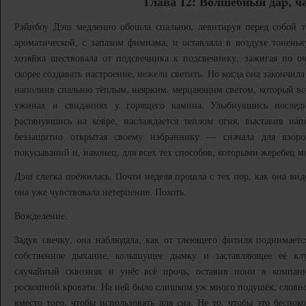
Глава 12: Волшебный дар, ча
Рэйнбоу Дэш медленно обошла спальню, левитируя перед собой 
ароматической, с запахом фимиама, и оставляла в воздухе тонень
хозяйка шествовала от подсвечника к подсвечнику, зажигая по о
скорее создавать настроение, нежели светить. Но когда она закончила
наполнив спальню тёплым, неярким, мерцающим светом, который вс
ужинах и свиданиях у горящего камина. Улыбнувшись последн
растянувшись на ковре, наслаждается теплом огня, выставив нап
беззащитно открытая своему избраннику — сначала для взоро
покусываний и, наконец, для всех тех способов, которыми жеребец м
Дэш слегка поёжилась. Почти неделя прошла с тех пор, как она вид
она уже чувствовала нетерпение. Похоть.
Вожделение.
Задув свечку, она наблюдала, как от тлеющего фитиля поднимаетс
собственное дыхание, колышущее дымку и заставляющее её клу
случайный сквозняк и унёс всё прочь, оставив пони в компа
роскошной кровати. На ней было слишком уж много подушек, словно
вместо того, чтобы использовать для сна. Не то, чтобы это бесп