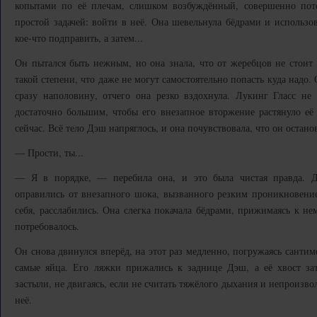
копытами по её плечам, слишком возбуждённый, совершенно поте
простой задачей: войти в неё. Она шевельнула бёдрами и использов
кое-что подправить, а затем...
Он пытался быть нежным, но она знала, что от жеребцов не стоит 
такой степени, что даже не могут самостоятельно попасть куда надо.
сразу наполовину, отчего она резко вздохнула. Лукинг Гласс н
достаточно большим, чтобы его внезапное вторжение растянуло её
сейчас. Всё тело Дэш напряглось, и она почувствовала, что он остано
— Прости, ты...
— Я в порядке, — перебила она, и это была чистая правда. Д
оправились от внезапного шока, вызванного резким проникновен
себя, расслабились. Она слегка покачала бёдрами, прижимаясь к не
потребовалось.
Он снова двинулся вперёд, на этот раз медленно, погружаясь сантим
самые яйца. Его ляжки прижались к заднице Дэш, а её хвост зат
застыли, не двигаясь, если не считать тяжёлого дыхания и непроизв
неё.