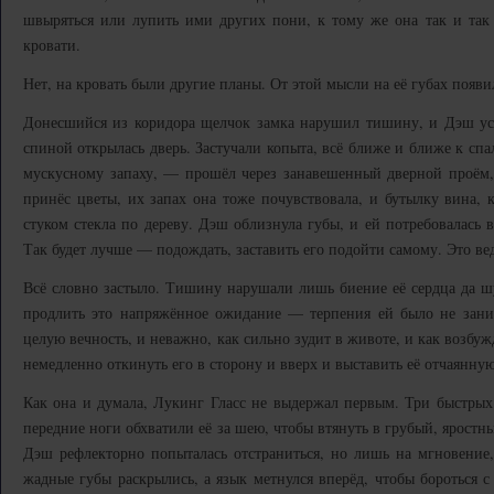
швыряться или лупить ими других пони, к тому же она так и так 
кровати.
Нет, на кровать были другие планы. От этой мысли на её губах появ
Донесшийся из коридора щелчок замка нарушил тишину, и Дэш услы
спиной открылась дверь. Застучали копыта, всё ближе и ближе к спа
мускусному запаху, — прошёл через занавешенный дверной проём, 
принёс цветы, их запах она тоже почувствовала, и бутылку вина, 
стуком стекла по дереву. Дэш облизнула губы, и ей потребовалась в
Так будет лучше — подождать, заставить его подойти самому. Это ве
Всё словно застыло. Тишину нарушали лишь биение её сердца да ш
продлить это напряжённое ожидание — терпения ей было не заним
целую вечность, и неважно, как сильно зудит в животе, и как возбу
немедленно откинуть его в сторону и вверх и выставить её отчаянную 
Как она и думала, Лукинг Гласс не выдержал первым. Три быстрых 
передние ноги обхватили её за шею, чтобы втянуть в грубый, ярост
Дэш рефлекторно попыталась отстраниться, но лишь на мгновение,
жадные губы раскрылись, а язык метнулся вперёд, чтобы бороться с