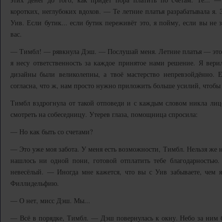
коротких, неглубоких вдохов. — Те летние платья разрабатывала я. Э
Уив. Если бутик... если бутик переживёт это, я пойму, если вы не 
вас.
— Тимбл! — рявкнула Дэш. — Послушай меня. Летние платья — это тв
я несу ответственность за каждое принятое нами решение. Я вери
дизайны были великолепны, а твоё мастерство непревзойдённо. 
согласна, что ж, нам просто нужно приложить больше усилий, чтобы 
Тимбл вздрогнула от такой отповеди и с каждым словом никла лиц
смотреть на собеседницу. Утерев глаза, помощница спросила:
— Но как быть со счетами?
— Это уже моя забота. У меня есть возможности, Тимбл. Нельзя же н
нашлось ни одной пони, готовой отплатить тебе благодарностью
невесёлый. — Иногда мне кажется, что вы с Уив забываете, чем я
Филлидельфию.
— О нет, мисс Дэш. Мы...
— Всё в порядке, Тимбл. — Дэш повернулась к окну. Небо за ним 