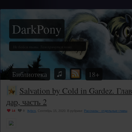
DarkPony
Библиотека
18+
Salvation by Cold in Gardez. Гл
дар, часть 2
14
0
ltybcs
, Сентябрь 15, 2020. В рубрике:
Рассказы - отдельные главы
.