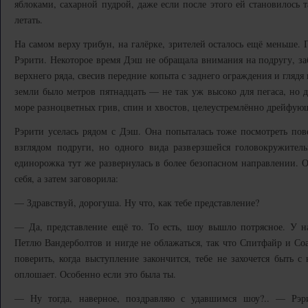
яблоками, сахарной пудрой, даже если после этого ей становилось т
летать.
На самом верху трибун, на галёрке, зрителей осталось ещё меньше. 
Рэрити. Некоторое время Дэш не обращала внимания на подругу, за
верхнего ряда, свесив передние копыта с заднего ограждения и глядя
земли было метров пятнадцать — не так уж высоко для пегаса, но д
море разноцветных грив, спин и хвостов, целеустремлённо дрейфую
Рэрити уселась рядом с Дэш. Она попыталась тоже посмотреть пов
взглядом подруги, но одного вида разверзшейся головокружител
единорожка тут же развернулась в более безопасном направлении. О
себя, а затем заговорила:
— Здравствуй, дорогуша. Ну что, как тебе представление?
— Да, представление ещё то. То есть, шоу вышло потрясное. У н
Петлю Вандерболтов и нигде не облажаться, так что Спитфайр и С
поверить, когда выступление закончится, тебе не захочется быть с
оплошает. Особенно если это была ты.
— Ну тогда, наверное, поздравляю с удавшимся шоу?.. — Рэ