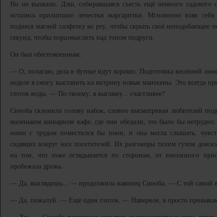
Но не вызвали. Дэш, собиравшаяся съесть ещё немного садового са
остались прилипшие лепестки маргаритки. Мгновенно взяв себя 
поднеся магией салфетку ко рту, чтобы скрыть своё неподобающее по
секунд, чтобы поразмыслить над тоном подруги.
Он был обеспокоенным.
— О, полагаю, дела в бутике идут хорошо. Подготовка весенней лин
неделе я смогу выставить на витрину новые манекены. Это всегда пр
глоток воды. — По-твоему, я выгляжу... счастливее?
Синоба склонила голову набок, словно высматривая любителей под
маленьком шикарном кафе, где они обедали, это было бы нетрудно: 
ними с трудом поместился бы пони, и она могла слышать, чувств
сидящих вокруг них посетителей. Их разговоры тихим гулом доноси
на том, что тоже оглядывается по сторонам, от внезапного при
пробежала дрожь.
— Да, выглядишь... — продолжила наконец Синоба, — С той самой 
— Да, пожалуй. — Ещё один глоток. — Наверное, я просто привыка
— Хм. — Синоба поправила копытом солнцезащитные очки, глядя 