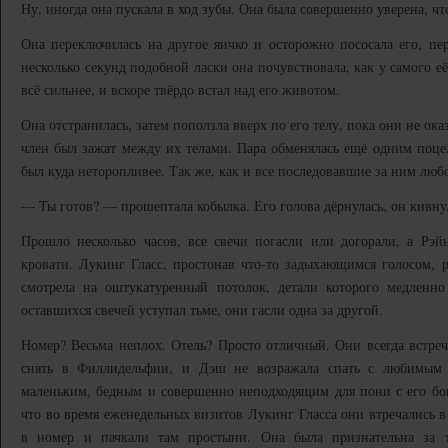
Ну, иногда она пускала в ход зубы. Она была совершенно уверена, чт
Она переключилась на другое яичко и осторожно пососала его, пер
несколько секунд подобной ласки она почувствовала, как у самого е
всё сильнее, и вскоре твёрдо встал над его животом.
Она отстранилась, затем поползла вверх по его телу, пока они не о
член был зажат между их телами. Пара обменялась ещё одним поцел
был куда неторопливее. Так же, как и все последовавшие за ним люб
— Ты готов? — прошептала кобылка. Его голова дёрнулась, он кивну
Прошло несколько часов, все свечи погасли или догорали, а Рэ
кровати. Лукинг Гласс, простонав что-то задыхающимся голосом, 
смотрела на оштукатуренный потолок, детали которого медленно 
оставшихся свечей уступал тьме, они гасли одна за другой.
Номер? Весьма неплох. Отель? Просто отличный. Они всегда встре
снять в Филлидельфии, и Дэш не возражала спать с любимым
маленьким, бедным и совершенно неподходящим для пони с его бог
что во время еженедельных визитов Лукинг Гласса они втречались в 
в номер и пачкали там простыни. Она была признательна за т