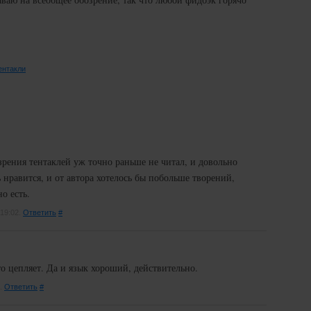
ентакли
зрения тентаклей уж точно раньше не читал, и довольно
 нравится, и от автора хотелось бы побольше творений,
о есть.
 19:02.
Ответить
#
то цепляет. Да и язык хороший, действительно.
5.
Ответить
#