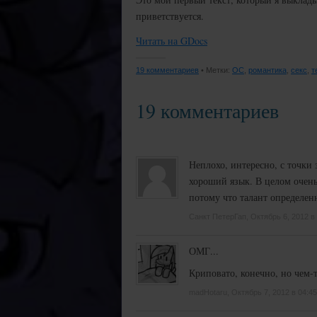
приветствуется.
Читать на GDocs
19 комментариев
• Метки:
OC
,
романтика
,
секс
,
т
19 комментариев
Неплохо, интересно, с точки 
хороший язык. В целом очень
потому что талант определенн
Санкт ПетерГап, Октябрь 6, 2012 в
ОМГ...
Криповато, конечно, но чем-
madHotaru, Октябрь 7, 2012 в 04:4