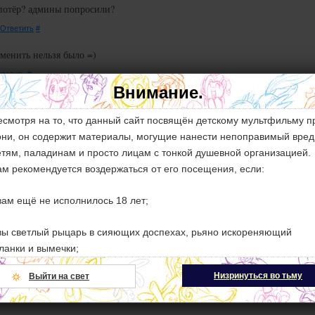
с потёр? админы попросили?
Ответить
#
сменить нельзя было =)
ветить
#
Внимание.
есмотря на то, что данный сайт посвящён детскому мультфильму п
бычный клопфик, из всех, что я читал.
они, он содержит материалы, могущие нанести непоправимый вред
:19.
Ответить
#
етям, паладинам и просто лицам с тонкой душевной организацией.
ам рекомендуется воздержаться от его посещения, если:
икарно. Годнота с хеппи эндом. Интересно конечно кто
ся за кадром... Успехов и воображения тебе, бро! 10-ть из 10-
 вам ещё не исполнилось 18 лет;
6.
Ответить
#
 вы светлый рыцарь в сияющих доспехах, рьяно искореняющий
ланки и вымечки;
й-то НЁХ рыбку? Конечно это Флаттершай, лол.
Низринуться во тьму
Выйти на свет
 ваши моральные устои слишком шатки и могут рухнуть от малейши
мёков на секс и насилие;
0.
Ответить
#