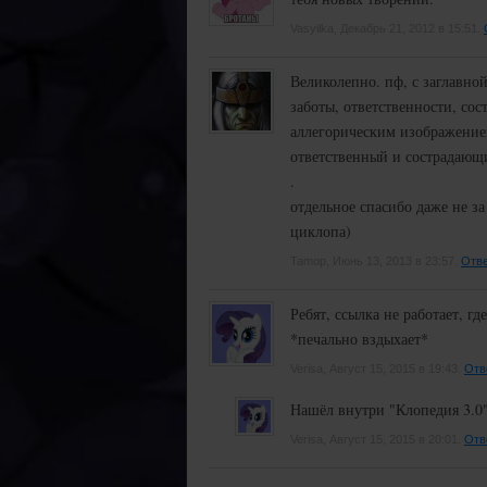
Vasyilka, Декабрь 21, 2012 в 15:51.
Великолепно. пф, с заглавной
заботы, ответственности, сос
аллегорическим изображением
ответственный и сострадаю
.
отдельное спасибо даже не з
циклопа)
Tamop, Июнь 13, 2013 в 23:57.
Отве
Ребят, ссылка не работает, г
*печально вздыхает*
Verisa, Август 15, 2015 в 19:43.
Отв
Нашёл внутри "Клопедия 3.0
Verisa, Август 15, 2015 в 20:01.
Отв