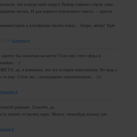
ентакли, что я когда-либо видел! Выбор главного героя, само
 приятно читать. И для первого публичного текста — просто
омментарии к клопфикам писать начал... Твори, автор! Удач
в 17:59.
Ответить
#
ахотел бы оказаться на месте ГГоя (оев) этого фика и
оняше... ;)
 да, я понимаю, что эта история законченная. Но ведь у
о-то ещё. Столь же... неожиданно-занимательное... ;)))
Ответить
#
льной реакции. Спасибо, да.
кста можно оставлять идеи. Может, чтонибудь возьму для
ветить
#