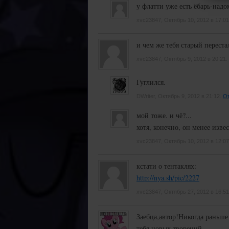
у флатти уже есть ёбарь-надо
*
xvc23847, Октябрь 10, 2012 в 17:0
Е
и чем же тебя старый переста
д
xvc23847, Октябрь 9, 2012 в 20:21.
Гуглился.
P
DWriter, Октябрь 9, 2012 в 21:12.
От
ст
мой тоже. и чё?...
хотя, конечно, он менее извест
xvc23847, Октябрь 10, 2012 в 12:0
кстати о тентаклях:
http://nya.sh/pic/2227
xvc23847, Октябрь 27, 2012 в 16:5
Заебца,автор!Никогда раньше
тебя новых творений.