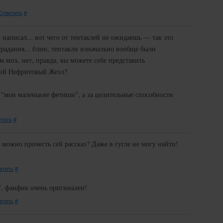
Ответить
#
 написал... вот чего от тентаклей не ожидаешь — так это
традания... блин, тентакли изначально вообще были
 мпх. нет, правда, вы можете себе представить
щий Нефритовый Жезл?
а "мои маленькие фетиши", а за целительные способности
тить
#
де можно прочесть сей рассказ? Даже в гугле не могу найти!
етить
#
", фанфик очень оригинален!
етить
#