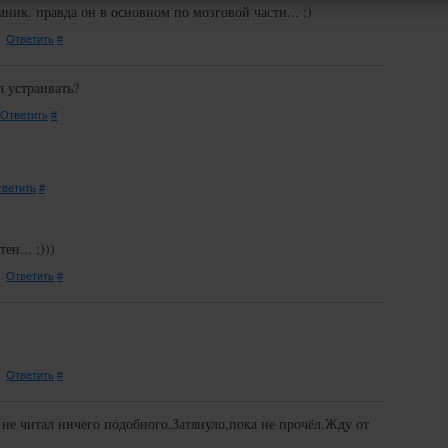
мник. правда он в основном по мозговой части... ;)
 всё вышеперечисленное.
1.
Ответить
#
сли же ваша душевная конституция достаточно груба и бородата -
л устраивать?
обро пожаловать!
Ответить
#
.S. Если вы видите это предупреждение при каждом переходе по
ветить
#
раницам - включите cookies в настройках браузера.
ен... ;)))
7.
Ответить
#
1.
Ответить
#
 не читал ничего подобного.Затянуло,пока не прочёл.Жду от