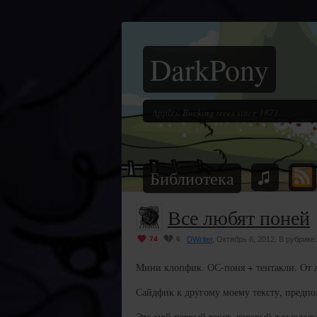
DarkPony
Библиотека
Все любят поней
74
6
DWriter
, Октябрь 6, 2012. В рубрике
Мини клопфик. ОС-поня + тентакли. От ли
Сайдфик к другому моему тексту, предпол
Это мой первый текст, который я выклад