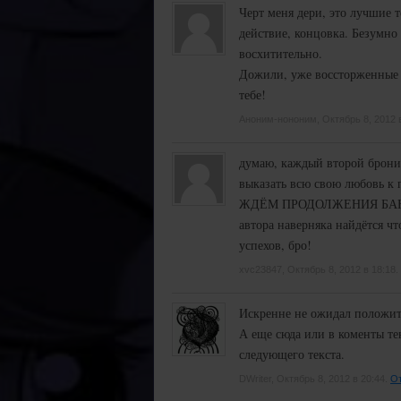
Черт меня дери, это лучшие т
действие, концовка. Безумно
восхитительно.
Дожили, уже воссторженные к
тебе!
Аноним-нононим, Октябрь 8, 2012 
думаю, каждый второй брони з
выказать всю свою любовь к п
ЖДЁМ ПРОДОЛЖЕНИЯ БАНКЕТА!
автора наверняка найдётся чт
успехов, бро!
xvc23847, Октябрь 8, 2012 в 18:18.
Искренне не ожидал положите
А еще сюда или в коменты те
следующего текста.
DWriter, Октябрь 8, 2012 в 20:44.
От