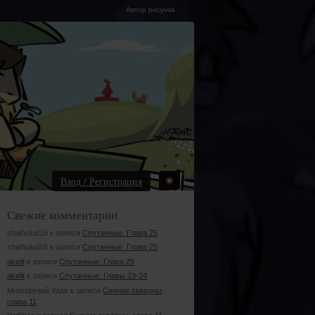
Автор рисунка
Вход / Регистрация
Свежие комментарии
shaihulud16 к записи
Спутанные. Глава 25
shaihulud16 к записи
Спутанные. Глава 25
akelit
к записи
Спутанные. Глава 25
akelit
к записи
Спутанные. Главы 23-24
Многорукий Удав к записи
Сияние скверны,
глава 11