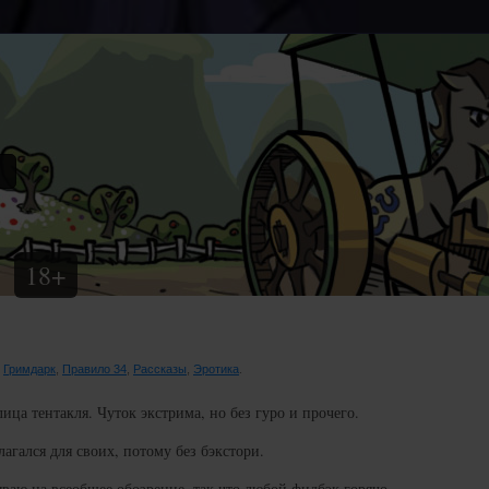
18+
:
Гримдарк
,
Правило 34
,
Рассказы
,
Эротика
.
ца тентакля. Чуток экстрима, но без гуро и прочего.
агался для своих, потому без бэкстори.
ываю на всеобщее обозрение, так что любой фидбэк горячо