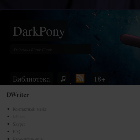
DarkPony
Библиотека
18+
DWriter
Контактный мэйл:
Jabber:
Skype:
ICQ:
Что-нибудь еще: