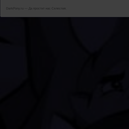
DarkPony.ru — Да простит нас Селестия.