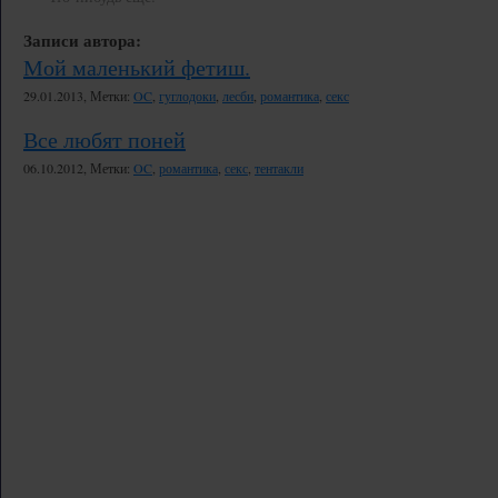
Записи автора:
Мой маленький фетиш.
29.01.2013, Метки:
OC
,
гуглодоки
,
лесби
,
романтика
,
секс
Все любят поней
06.10.2012, Метки:
OC
,
романтика
,
секс
,
тентакли