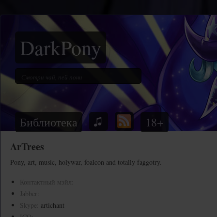
DarkPony
Библиотека
18+
ArTrees
Pony, art, music, holywar, foalcon and totally faggotry.
Контактный мэйл:
Jabber:
Skype:
artichant
ICQ: