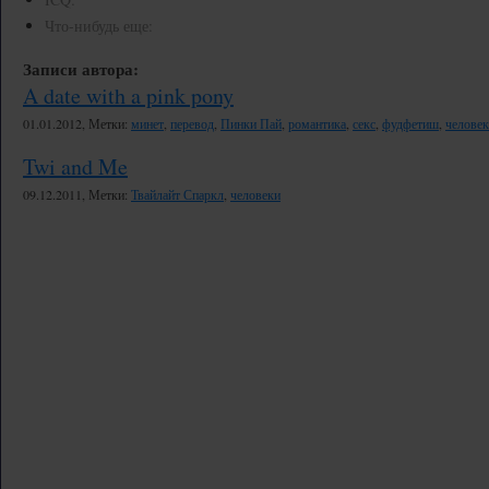
Что-нибудь еще:
Записи автора:
A date with a pink pony
01.01.2012, Метки:
минет
,
перевод
,
Пинки Пай
,
романтика
,
секс
,
фудфетиш
,
челове
Twi and Me
09.12.2011, Метки:
Твайлайт Спаркл
,
человеки