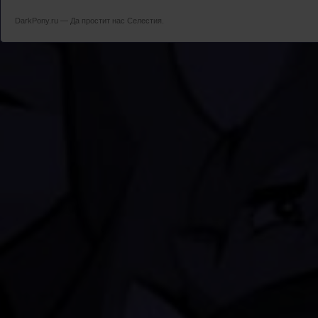
DarkPony.ru — Да простит нас Селестия.