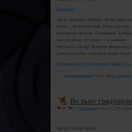
Оригинал
Земля, недалёкое будущее. Жизнь идет св
Земли — больше не люди. Есть уже и те, 
рожденная от пони. О событиях, которые
так уж много. Её жизнь — в основном — 
пережили и Волну. История начинается 
устаканившейся, спокойной жизни Роуэн.
Читать весь пост «Спутанные. Главы 1-4»
Один комментарий
• Метки:
Автор: CloudRing
Во тьму грядущую 
10
0
FoxcubRandy
, Июль 23, 2025. В руб
Автор: Cold in Gardez