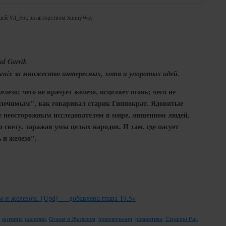
ей Vit_Pol, за авторством SunnyWay
ad Garrik
oenix за множество интересных, хотя и упоротых идей.
елезо; чего не врачует железо, исцеляет огонь; чего не
еизлечимым", как говаривал старик Гиппократ. Ядовитые
е неосторожным исследователем в мире, лишенном людей,
 свету, заражая умы целых народов. И там, где пасует
 и железо".
м и железом. [Upd] — добавлена глава 19.5»
,
интриги
,
насилие
,
Огнем и Железом
,
приключения
,
романтика
,
Скраппи Раг
,