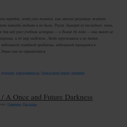
оим чередом, хотя уже полвека, как многие разумные жители
кто никогда людьми и не были. Роуэн Эшворт из последних: пони,
 для неё уже учебник истории — о Волне 86 года — она знает не
хороша, и её мир надёжен. Люди переживали и не такое,
с небольшой семейной проблемы, небольшой трещинки в
 Этим она не ограничится.
,
будущее
,
повседневность
,
Пони в мире Земли
,
человеки
/ A Once and Future Darkness
рике:
Гримдарк
,
Рассказы
.