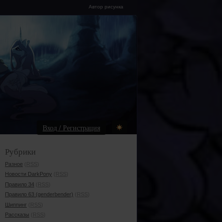
Автор рисунка
Вход / Регистрация
Рубрики
Разное
(
RSS
)
Новости DarkPony
(
RSS
)
Правило 34
(
RSS
)
Правило 63 (genderbender)
(
RSS
)
Шиппинг
(
RSS
)
Рассказы
(
RSS
)