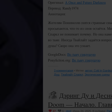
Оригинал:
A Once and Future Darkness
Перевод: Randy1974
Аннотация:
Жителям Понивилля снятся странные сны.
просыпаются, что-то из снов остаётся. М
Спаркл не понимает почему. Но она намер
во тьме. Иногда Твайлайт задаётся вопросо
душа? Скоро она это узнает.
GoogleDocs:
Во тьму грядущую
Ponyfiction.org:
Во тьму грядущую
3 комментария
• Метки:
автор: Cold in Gardez
Дэш
,
Твайлайт Спаркл
,
Эротические сцены
Дэринг Ду и Десни
Doom — Начало. Глав
17
1
doof
, Июнь 24, 2025. В рубрике:
Рас