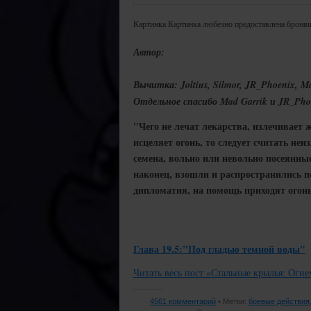
Картинка Картинка любезно предоставлена броняш
Автор:
Вычитка: Joltius, Silmor, JR_Phoenix, M
Отдельное спасибо Mad Garrik и JR_Ph
"Чего не лечат лекарства, излечивает ж
исцеляет огонь, то следует считать н
семена, вольно или невольно посеянны
наконец, взошли и распространились по
дипломатия, на помощь приходят огонь
Глава 19.5:"Под гладью темной воды"
Читать весь пост «Стальные крылья: Огне
4561 комментарий
• Метки:
боевые действия