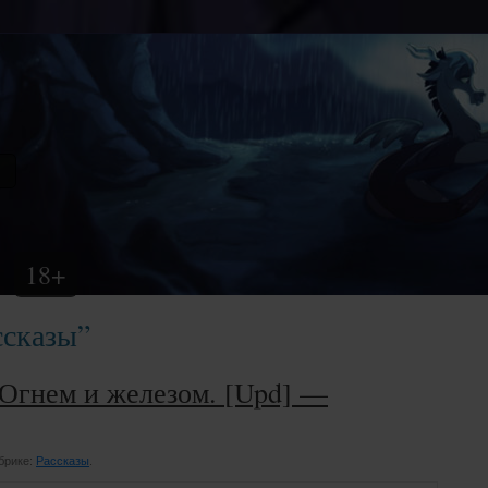
18+
ссказы”
 Огнем и железом. [Upd] —
убрике:
Рассказы
.