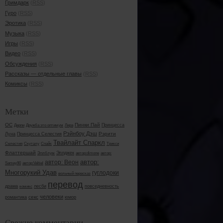
Гримдарк
(
RSS
)
Гуро
(
RSS
)
Эротика
(
RSS
)
Музыка
(
RSS
)
Игры
(
RSS
)
Видео
(
RSS
)
Обсуждения
(
RSS
)
Рассказы — отдельные главы
(
RSS
)
Комиксы
(
RSS
)
Метки
OC
Пинки Пай
Принцесса
Дерпи
Дружба это оптимум
Лира
Рэйнбоу Дэш
Принцесса Селестия
Рэрити
Луна
Твайлайт Спаркл
Спайк
Трикси
Селестия
Скуталу
Флаттершай
Эплджек
Эплблум
автор:dimone
автор:
автор:
автор: Веон
Samey90
автор:Valtiel
Многорукий Удав
гуглодоки
вольный пересказ
перевод
драма
лесби
повседневность
комикс
человеки
секс
юмор
романтика
Свежие комментарии