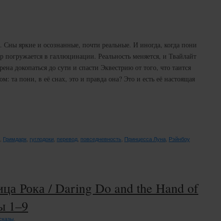
 Сны яркие и осознанные, почти реальные. И иногда, когда пони
ир погружается в галлюцинации. Реальность меняется, и Твайлайт
ена докопаться до сути и спасти Эквестрию от того, что таится
м: та пони, в её снах, это и правда она? Это и есть её настоящая
,
Гримдарк
,
гуглодоки
,
перевод
,
повседневность
,
Принцесса Луна
,
Рэйнбоу
ца Рока / Daring Do and the Hand of
ы 1–9
сказы
.