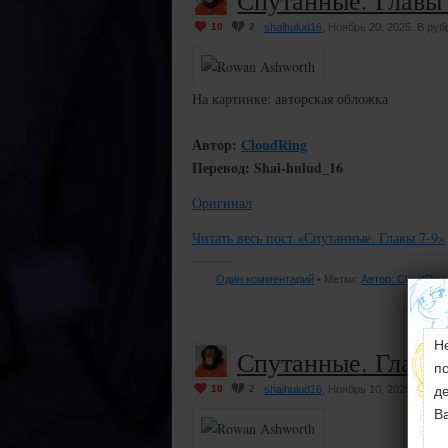
10
2
shaihulud16
, Ноябрь 20, 2025. В руб
На картинке: авторская обложка
Автор:
CloudRing
Перевод: Shai-hulud_16
Оригинал
Читать весь пост «Спутанные. Главы 7-9»
Один комментарий
• Метки:
Автор: CloudRing
Н
Спутанные. Главы 
п
10
2
shaihulud16
, Ноябрь 10, 2025. В руб
д
В