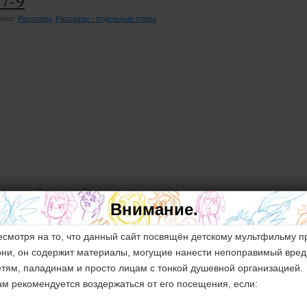
рике:
Рассказы
,
Рассказы - отдельные главы
.
,
перевод
,
Пони в мире Земли
,
рассказы
,
человеки
Внимание.
есмотря на то, что данный сайт посвящён детскому мультфильму п
5-6
они, он содержит материалы, могущие нанести непоправимый вред
рике:
Рассказы
,
Рассказы - отдельные главы
.
етям, паладинам и просто лицам с тонкой душевной организацией.
ам рекомендуется воздержаться от его посещения, если: