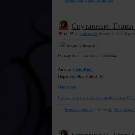
смена расы
,
Стальные крылья
Спутанные. Главы 
14
1
shaihulud16
, Декабрь 9, 2025. В руб
На картинке: авторская обложка
Автор:
CloudRing
Перевод: Shai-hulud_16
Оригинал
Читать весь пост «Спутанные. Главы 10-1
Комментариев нет
• Метки:
AU
,
Автор: Cloud
Спутанные. Главы 