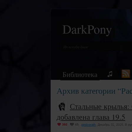
DarkPony
Библиотека
Архив категории “Ра
Стальные крылья:
добавлена глава 19.5
392
65
gedzerath
, Декабрь 31, 2025. В р