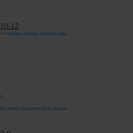
10-12
рике:
Рассказы
,
Рассказы - отдельные главы
.
2»
Ring
,
перевод
,
Пони в мире Земли
,
человеки
7-9