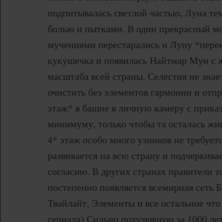
подпитывалась светлой частью, Луна тем
болью и пытками. В один прекрасный м
мучениями перестарались и Луну *перек
кукушечка и появилась Найтмар Мун с 
масштаба всей страны. Селестия не знает
очистить без элементов гармонии и отп
этаж* в башне в личную камеру с прика
минимуму, только чтобы та осталась жив
4* этаж особо много узников не требует
развивается на всю страну и подчеркивае
согласию. В других странах правители т
постепенно появляется всемирная сеть 
Твайлайт, Элементы и все остальное чт
сериала) Сильно похудевшую за 1000 ле