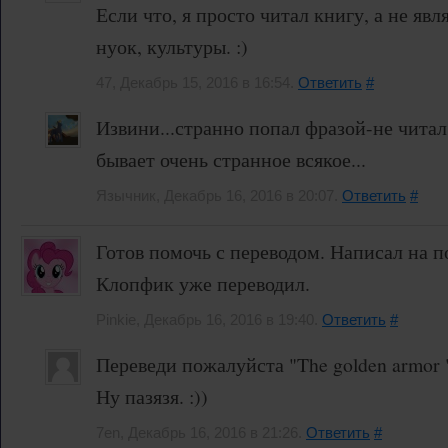
Если что, я просто читал книгу, а не яв
нуок, культуры. :)
47, Декабрь 15, 2016 в 16:54.
Ответить
#
Извини...странно попал фразой-не читал
бывает очень странное всякое...
Язычник, Декабрь 16, 2016 в 20:07.
Ответить
#
Готов помочь с переводом. Написал на п
Клопфик уже переводил.
Pinkie, Декабрь 16, 2016 в 19:40.
Ответить
#
Переведи пожалуйста "The golden armor 
Ну пазязя. :))
7en, Декабрь 16, 2016 в 21:26.
Ответить
#