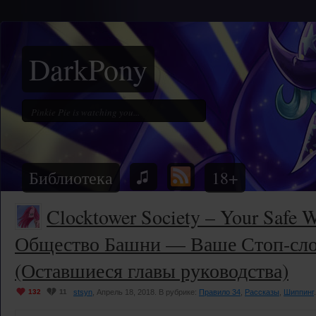
DarkPony
Библиотека
18+
Clocktower Society – Your Safe W
Общество Башни — Ваше Стоп-сло
(Оставшиеся главы руководства)
132
11
stsyn
, Апрель 18, 2018. В рубрике:
Правило 34
,
Рассказы
,
Шиппинг
.