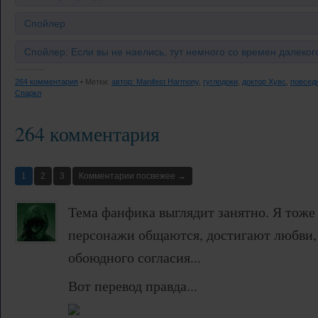
Спойлер
Спойлер: Если вы не наелись, тут немного со времен далекого
264 комментария
• Метки:
автор: Manifest Harmony
,
гуглодоки
,
доктор Хувс
,
повсед
Спаркл
264 комментария
1
2
3
Комментарии посвежее →
Тема фанфика выглядит занятно. Я тоже
персонажи общаются, достигают любви, 
обоюдного согласия...
Вот перевод правда...