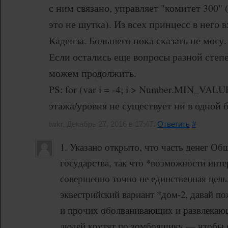
с ним связано, управляет "комитет 300" (
это не шутка). Из всех принцесс в него
Каденза. Большего пока сказать не могу.
Если остались еще вопросы разной степ
можем продолжить.
PS: for (var i = -4; i > Number.MIN_VALUE; 
этажа/уровня не существует ни в одной б
twkr, Декабрь 27, 2016 в 17:47.
Ответить
#
1. Указано открыто, что часть денег Об
государства, так что *возможности инте
совершенно точно не единственная цель.
эквестрийский вариант *дом-2, давай п
и прочих оболванивающих и развлекаю
людей крутят по зомбоящику — чтобы