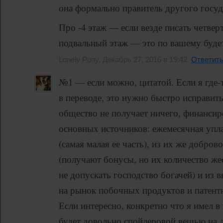
она формально правитель другого госуд
Про -4 этаж — если везде писать четве
подвальный этаж — это по вашему будет
Lonely Pony, Декабрь 27, 2016 в 19:42.
Ответит
№1 — если можно, цитатой. Если я где-
в переводе, это нужно быстро исправить
общество не получает ничего, финансир
основных источников: ежемесячная упл
(самая малая ее часть), из их же добро
(получают бонусы, но их количество же
не допускать господство богачей) и из 
на рынок побочных продуктов и патент
Если интересно, конкретно что я имел в 
будет довольно спойлеровой вещью на