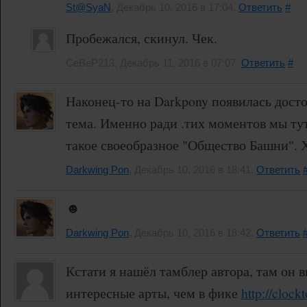
St@SyaN
, Декабрь 10, 2016 в 17:04.
Ответить
#
Пробежался, скинул. Чек.
CeBeP213, Декабрь 11, 2016 в 07:07.
Ответить
#
Наконец-то на Darkpony появилась досто
тема. Именно ради .тих моментов мы тут
такое своеобразное "Общество Башни". Х
Darkwing Pon
, Декабрь 10, 2016 в 18:41.
Ответить
☻
Darkwing Pon
, Декабрь 10, 2016 в 18:42.
Ответить
Кстати я нашёл тамблер автора, там он 
интересные арты, чем в фике
http://clock