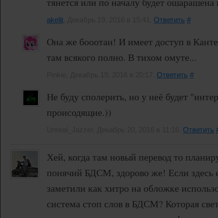
тянется или по началу будет ошарашена
akelit
, Декабрь 19, 2016 в 15:41.
Ответить
#
Она же бооотан! И имеет доступ в Кант
там всякого полно. В тихом омуте...
Pinkie, Декабрь 19, 2016 в 20:17.
Ответить
#
Не буду сполерить, но у неё будет "инте
происодящие.))
Unreal_Jazzer, Декабрь 20, 2016 в 11:16.
Ответить
Хей, когда там новый перевод то плани
понячий БДСМ, здорово же! Если здесь 
заметили как хитро на обложке использ
система стоп слов в БДСМ? Которая све