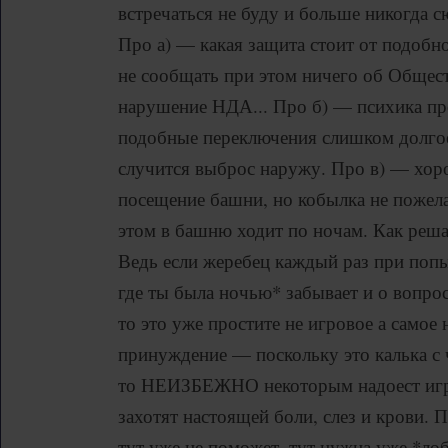
встречаться не буду и больше никогда с
Про а) — какая защита стоит от подобн
не сообщать при этом ничего об Обществ
нарушение НДА... Про б) — психика пр
подобные переключения слишком долгое
случится выброс наружу. Про в) — хор
посещение башни, но кобылка не пожела
этом в башню ходит по ночам. Как реш
Ведь если жеребец каждый раз при попы
где ты была ночью* забывает и о вопрос
то это уже простите не игровое а самое
принуждение — поскольку это калька с 
то НЕИЗБЕЖНО некоторым надоест игро
захотят настоящей боли, слез и крови.
тут уже не поможет, тут нужна уже *лоб