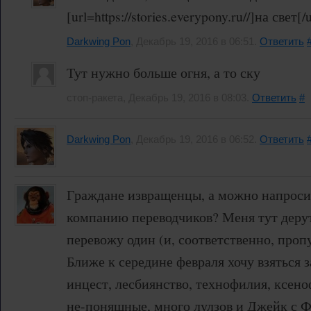
[url=https://stories.everypony.ru//]на свет[/
Darkwing Pon
, Декабрь 19, 2016 в 06:51.
Ответить
Тут нужно больше огня, а то ску
стоп-ракета, Декабрь 19, 2016 в 08:03.
Ответить
#
Darkwing Pon
, Декабрь 19, 2016 в 06:52.
Ответить
Граждане извращенцы, а можно напросит
компанию переводчиков? Меня тут дерут 
перевожу один (и, соответственно, проп
Ближе к середине февраля хочу взяться за
инцест, лесбиянство, технофилия, ксен
не-поняшные, много лулзов и Джейк с Ф