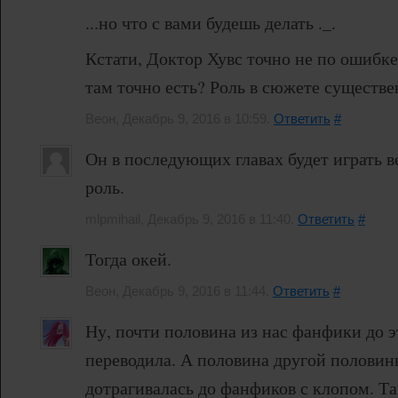
...но что с вами будешь делать ._.
Кстати, Доктор Хувс точно не по ошибке
там точно есть? Роль в сюжете существ
Веон, Декабрь 9, 2016 в 10:59.
Ответить
#
Он в последующих главах будет играть 
роль.
mlpmihail, Декабрь 9, 2016 в 11:40.
Ответить
#
Тогда окей.
Веон, Декабрь 9, 2016 в 11:44.
Ответить
#
Ну, почти половина из нас фанфики до э
переводила. А половина другой половин
дотрагивалась до фанфиков с клопом. Та