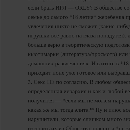
если брать ИРЛ — ORLY? В обществе со
семье до самого *18 летия* жеребенка п
увлечения никто не сможет (какие-нибу
игрушки все равно на глаза попадутся), д
больше верю в теоретическую подготовк
кьютимарки (литература/просмотр) или 
домашних развлечениях. И в итоге в *18
приходит поне уже готовое или выбравш
3. Секс НЕ по согласию. В любом общест
определенная иерархия и как и любой в
получится — *если мы не можем наруша
какая же мы тогда элита?* Ну и плюс все
нарушители, которые слишком много зн
изгонять их из Общества опасно, а *не