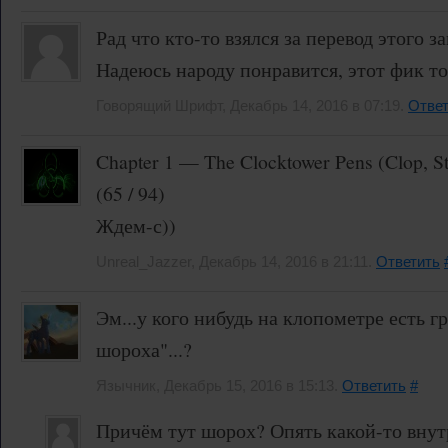
Рад что кто-то взялся за перевод этого 
Надеюсь народу понравится, этот фик то
Говорящий Шрифт, Декабрь 14, 2016 в 07:19.
Ответ
Chapter 1 — The Clocktower Pens (Clop, S
(65 / 94)
Ждем-с))
Unreal_Jazzer, Декабрь 14, 2016 в 21:11.
Ответить
Эм...у кого нибудь на клопометре есть г
шороха"...?
Язычник, Декабрь 15, 2016 в 15:13.
Ответить
#
Причём тут шорох? Опять какой-то внут