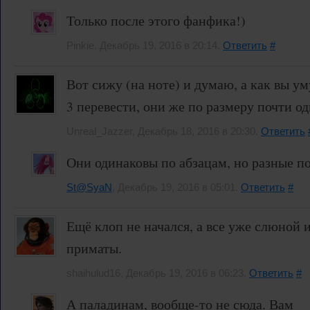
Только после этого фанфика!)
Pinkie, Декабрь 19, 2016 в 20:14.
Ответить
#
Вот сижу (на ноте) и думаю, а как вы у
3 перевести, они же по размеру почти о
Unreal_Jazzer, Декабрь 18, 2016 в 20:30.
Ответить
Они одинаковы по абзацам, но разные по
St@SyaN
, Декабрь 19, 2016 в 05:01.
Ответить
#
Ещё клоп не начался, а все уже слюной 
приматы.
shaihulud16, Декабрь 19, 2016 в 06:23.
Ответить
#
А паладинам, вообще-то не сюда. Вам