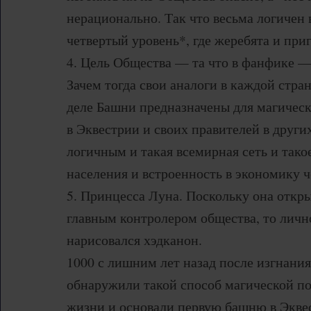
нерационально. Так что весьма логичен
четвертый уровень*, где жеребята и при
4. Цель Общества — та что в фанфике —
Зачем тогда свои аналоги в каждой стран
деле Башни предназначены для магичес
в Эквестрии и своих правителей в други
логичным и такая всемирная сеть и тако
населения и встроенность в экономику 
5. Принцесса Луна. Поскольку она откр
главным контролером общества, то личн
нарисовался хэдканон.
1000 с лишним лет назад после изгнани
обнаружили такой способ магической п
жизни и основали первую башню в Экве