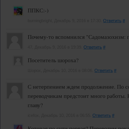
ППКС:-)
burningbright, Декабрь 9, 2016 в 17:30.
Ответить
#
Почему-то вспомнился "Садомазохизм: пут
47, Декабрь 9, 2016 в 19:39.
Ответить
#
Посетитель шороха?
Шорох, Декабрь 10, 2016 в 08:06.
Ответить
#
С нетерпением ждем продолжение. По 
переводчикам предстоит много работы. 
главу?
icefox, Декабрь 10, 2016 в 06:55.
Ответить
#
Которая по сути первая? Переводим пока