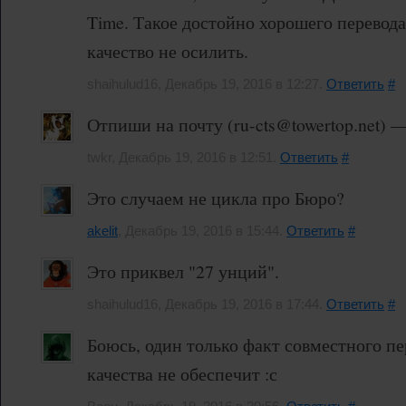
Time. Такое достойно хорошего перевод
качество не осилить.
shaihulud16, Декабрь 19, 2016 в 12:27.
Ответить
#
Отпиши на почту (ru-cts@towertop.net) 
twkr, Декабрь 19, 2016 в 12:51.
Ответить
#
Это случаем не цикла про Бюро?
akelit
, Декабрь 19, 2016 в 15:44.
Ответить
#
Это приквел "27 унций".
shaihulud16, Декабрь 19, 2016 в 17:44.
Ответить
#
Боюсь, один только факт совместного пе
качества не обеспечит :с