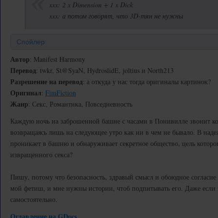
xxx: 2 x Dimension + 1 x Dick
xxx: а потом говорят, что 3D-тян не нужны
Спойлер
Автор
: Manifest Harmony
Перевод
: twkr, St@SyaN, HydroslidE, joltius и North213
Разрешение на перевод
: а откуда у нас тогда оригиналы картинок?
Оригинал
:
FimFiction
Жанр
: Секс, Романтика, Повседневность
Каждую ночь на заброшенной башне с часами в Понивилле звонит ко
возвращаясь лишь на следующее утро как ни в чем не бывало. В наде
проникает в башню и обнаруживает секретное общество, цель которог
извращенного секса?
Пишу, потому что безопасность, здравый смысл и обоюдное согласи
мой фетиш, и мне нужны истории, чтоб подпитывать его. Даже если 
самостоятельно.
Оглавление на GDocs