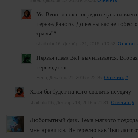
Веон, Декабрь 19, 2016 в 20:56.
Ответить
#
Ув. Веон, я пока сосредоточусь на вычё
переведённого. До весны вас не побесп
травы"?
shaihulud16, Декабрь 21, 2016 в 13:52.
Ответить
Первая глава ВкТ вычитывается. Вторая 
переводятся.
Веон, Декабрь 21, 2016 в 22:35.
Ответить
#
Хотя бы будет на кого свалить неудачу.
shaihulud16, Декабрь 19, 2016 в 21:31.
Ответить
#
Любопытный фик. Тема мягкого подхода
мне нравится. Интересно как Твайлайт от