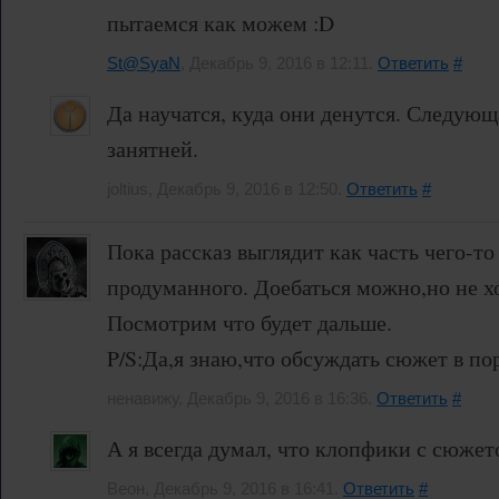
пытаемся как можем :D
St@SyaN
, Декабрь 9, 2016 в 12:11.
Ответить
#
Да научатся, куда они денутся. Следующа
занятней.
joltius, Декабрь 9, 2016 в 12:50.
Ответить
#
Пока рассказ выглядит как часть чего-т
продуманного. Доебаться можно,но не хо
Посмотрим что будет дальше.
P/S:Да,я знаю,что обсуждать сюжет в по
ненавижу, Декабрь 9, 2016 в 16:36.
Ответить
#
А я всегда думал, что клопфики с сюжет
Веон, Декабрь 9, 2016 в 16:41.
Ответить
#