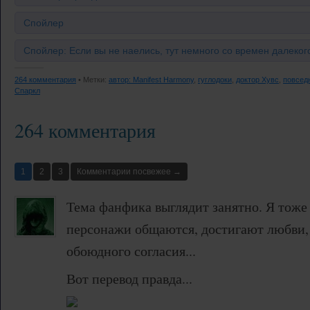
Спойлер
Спойлер: Если вы не наелись, тут немного со времен далекого
264 комментария
• Метки:
автор: Manifest Harmony
,
гуглодоки
,
доктор Хувс
,
повсед
Спаркл
264 комментария
1
2
3
Комментарии посвежее →
Тема фанфика выглядит занятно. Я тоже
персонажи общаются, достигают любви, 
обоюдного согласия...
Вот перевод правда...