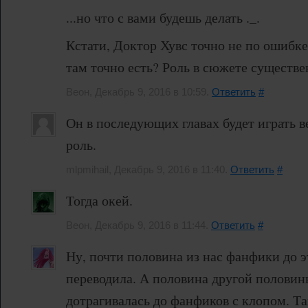
...но что с вами будешь делать ._.
Кстати, Доктор Хувс точно не по ошибке
там точно есть? Роль в сюжете существ
Веон, Декабрь 9, 2016 в 10:59.
Ответить
#
Он в последующих главах будет играть 
роль.
mlpmihail, Декабрь 9, 2016 в 11:40.
Ответить
#
Тогда окей.
Веон, Декабрь 9, 2016 в 11:44.
Ответить
#
Ну, почти половина из нас фанфики до э
переводила. А половина другой половин
дотрагивалась до фанфиков с клопом. Та