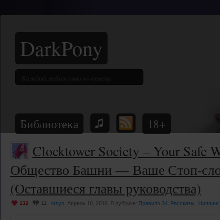
DarkPony
Библиотека
18+
Clocktower Society – Your Safe W
Общество Башни — Ваше Стоп-сло
(Оставшиеся главы руководства)
132
11
stsyn
, Апрель 18, 2018. В рубрике:
Правило 34
,
Рассказы
,
Шиппинг
.