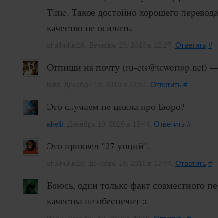
Time. Такое достойно хорошего перевод
качество не осилить.
shaihulud16, Декабрь 19, 2016 в 12:27.
Ответить
#
Отпиши на почту (ru-cts@towertop.net) 
twkr, Декабрь 19, 2016 в 12:51.
Ответить
#
Это случаем не цикла про Бюро?
akelit
, Декабрь 19, 2016 в 15:44.
Ответить
#
Это приквел "27 унций".
shaihulud16, Декабрь 19, 2016 в 17:44.
Ответить
#
Боюсь, один только факт совместного пе
качества не обеспечит :с