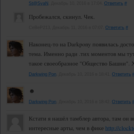
St@SyaN
, Декабрь 10, 2016 в 17:04.
Ответить
#
Пробежался, скинул. Чек.
CeBeP213, Декабрь 11, 2016 в 07:07.
Ответить
#
Наконец-то на Darkpony появилась досто
тема. Именно ради .тих моментов мы тут
такое своеобразное "Общество Башни". Х
Darkwing Pon
, Декабрь 10, 2016 в 18:41.
Ответить
☻
Darkwing Pon
, Декабрь 10, 2016 в 18:42.
Ответить
Кстати я нашёл тамблер автора, там он 
интересные арты, чем в фике
http://clock