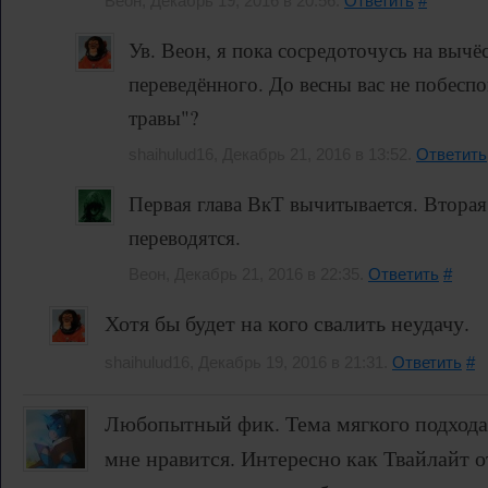
Веон, Декабрь 19, 2016 в 20:56.
Ответить
#
Ув. Веон, я пока сосредоточусь на вычё
переведённого. До весны вас не побесп
травы"?
shaihulud16, Декабрь 21, 2016 в 13:52.
Ответить
Первая глава ВкТ вычитывается. Вторая 
переводятся.
Веон, Декабрь 21, 2016 в 22:35.
Ответить
#
Хотя бы будет на кого свалить неудачу.
shaihulud16, Декабрь 19, 2016 в 21:31.
Ответить
#
Любопытный фик. Тема мягкого подхода
мне нравится. Интересно как Твайлайт от