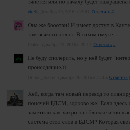
тянется или по началу будет ошарашена
akelit
, Декабрь 19, 2016 в 15:41.
Ответить
#
Она же бооотан! И имеет доступ в Кант
там всякого полно. В тихом омуте...
Pinkie, Декабрь 19, 2016 в 20:17.
Ответить
#
Не буду сполерить, но у неё будет "инте
происодящие.))
Unreal_Jazzer, Декабрь 20, 2016 в 11:16.
Ответить
Хей, когда там новый перевод то плани
понячий БДСМ, здорово же! Если здесь 
заметили как хитро на обложке использ
система стоп слов в БДСМ? Которая све