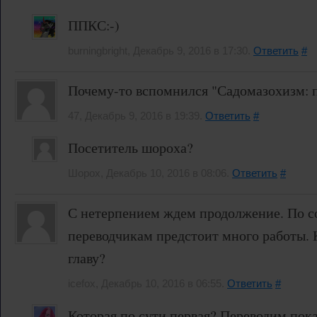
ППКС:-)
burningbright, Декабрь 9, 2016 в 17:30.
Ответить
#
Почему-то вспомнился "Садомазохизм: пут
47, Декабрь 9, 2016 в 19:39.
Ответить
#
Посетитель шороха?
Шорох, Декабрь 10, 2016 в 08:06.
Ответить
#
С нетерпением ждем продолжение. По 
переводчикам предстоит много работы. 
главу?
icefox, Декабрь 10, 2016 в 06:55.
Ответить
#
Которая по сути первая? Переводим пока