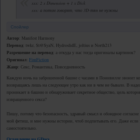
xxx: 2 x Dimension + 1 x Dick
xxx: а потом говорят, что 3D-тян не нужны
Спойлер
Автор
: Manifest Harmony
Перевод
: twkr, St@SyaN, HydroslidE, joltius и North213
Разрешение на перевод
: а откуда у нас тогда оригиналы картинок?
Оригинал
:
FimFiction
Жанр
: Секс, Романтика, Повседневность
Каждую ночь на заброшенной башне с часами в Понивилле звонит ко
возвращаясь лишь на следующее утро как ни в чем не бывало. В наде
проникает в башню и обнаруживает секретное общество, цель которог
извращенного секса?
Пишу, потому что безопасность, здравый смысл и обоюдное согласи
мой фетиш, и мне нужны истории, чтоб подпитывать его. Даже если 
самостоятельно.
Оглавление на GDocs