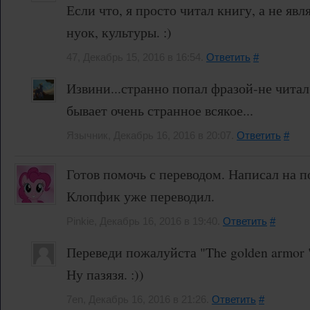
Если что, я просто читал книгу, а не яв
нуок, культуры. :)
47, Декабрь 15, 2016 в 16:54.
Ответить
#
Извини...странно попал фразой-не читал
бывает очень странное всякое...
Язычник, Декабрь 16, 2016 в 20:07.
Ответить
#
Готов помочь с переводом. Написал на п
Клопфик уже переводил.
Pinkie, Декабрь 16, 2016 в 19:40.
Ответить
#
Переведи пожалуйста "The golden armor 
Ну пазязя. :))
7en, Декабрь 16, 2016 в 21:26.
Ответить
#