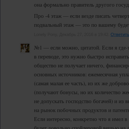
она формально правитель другого госуд
Про -4 этаж — если везде писать четве
подвальный этаж — это по вашему будет
Lonely Pony, Декабрь 27, 2016 в 19:42.
Ответит
№1 — если можно, цитатой. Если я где-
в переводе, это нужно быстро исправить
общество не получает ничего, финансир
основных источников: ежемесячная упл
(самая малая ее часть), из их же добро
(получают бонусы, но их количество же
не допускать господство богачей) и из 
на рынок побочных продуктов и патент
Если интересно, конкретно что я имел в 
будет довольно спойлеровой вещью на