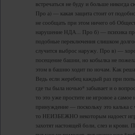
встречаться не буду и больше никогда с
Про а) — какая защита стоит от подобн
не сообщать при этом ничего об Обществ
нарушение НДА... Про б) — психика пр
подобные переключения слишком долгое
случится выброс наружу. Про в) — хор
посещение башни, но кобылка не пожела
этом в башню ходит по ночам. Как реш
Ведь если жеребец каждый раз при попы
где ты была ночью* забывает и о вопрос
то это уже простите не игровое а самое
принуждение — поскольку это калька с 
то НЕИЗБЕЖНО некоторым надоест игро
захотят настоящей боли, слез и крови.
тут уже не поможет, тут нужна уже *лоб