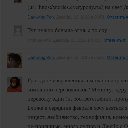
[url=https://stories.everypony.ru//]на свет[/
Darkwing Pon
, Декабрь 19, 2016 в 06:51.
Ответить
Тут нужно больше огня, а то ску
стоп-ракета, Декабрь 19, 2016 в 08:03.
Ответить
#
Darkwing Pon
, Декабрь 19, 2016 в 06:52.
Ответить
Граждане извращенцы, а можно напросит
компанию переводчиков? Меня тут дерут 
перевожу один (и, соответственно, проп
Ближе к середине февраля хочу взяться за
инцест, лесбиянство, технофилия, ксен
не-поняшные, много лулзов и Джейк с Ф