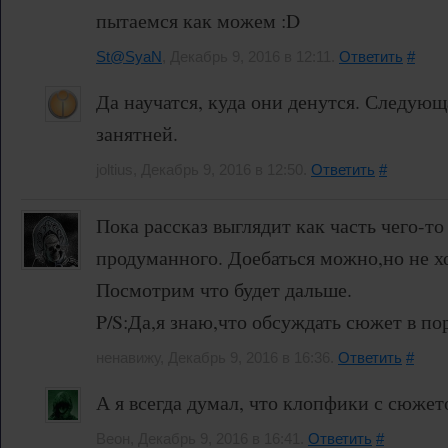
пытаемся как можем :D
St@SyaN
, Декабрь 9, 2016 в 12:11.
Ответить
#
Да научатся, куда они денутся. Следующа
занятней.
joltius, Декабрь 9, 2016 в 12:50.
Ответить
#
Пока рассказ выглядит как часть чего-т
продуманного. Доебаться можно,но не хо
Посмотрим что будет дальше.
P/S:Да,я знаю,что обсуждать сюжет в по
ненавижу, Декабрь 9, 2016 в 16:36.
Ответить
#
А я всегда думал, что клопфики с сюжет
Веон, Декабрь 9, 2016 в 16:41.
Ответить
#