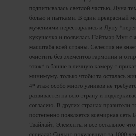
подпитывалась светлой частью, Луна тем
болью и пытками. В один прекрасный м
мучениями перестарались и Луну *перек
кукушечка и появилась Найтмар Мун с 
масштаба всей страны. Селестия не знает
очистить без элементов гармонии и отп
этаж* в башне в личную камеру с прика
минимуму, только чтобы та осталась жив
4* этаж особо много узников не требует
развивается на всю страну и подчеркивае
согласию. В других странах правители т
постепенно появляется всемирная сеть 
Твайлайт, Элементы и все остальное чт
сериала) Сильно похудевшую за 1000 ле