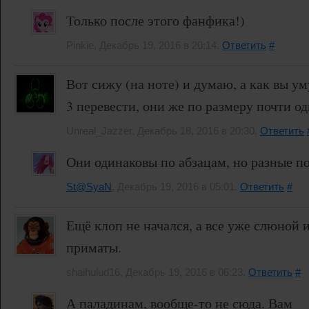
Только после этого фанфика!)
Pinkie, Декабрь 19, 2016 в 20:14.
Ответить
#
Вот сижу (на ноте) и думаю, а как вы у
3 перевести, они же по размеру почти о
Unreal_Jazzer, Декабрь 18, 2016 в 20:30.
Ответить
Они одинаковы по абзацам, но разные по
St@SyaN
, Декабрь 19, 2016 в 05:01.
Ответить
#
Ещё клоп не начался, а все уже слюной 
приматы.
shaihulud16, Декабрь 19, 2016 в 06:23.
Ответить
#
А паладинам, вообще-то не сюда. Вам