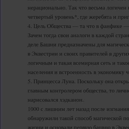
нерационально. Так что весьма логичен
четвертый уровень*, где жеребята и при
4. Цель Общества — та что в фанфике —
Зачем тогда свои аналоги в каждой стран
деле Башни предназначены для магичес
в Эквестрии и своих правителей в други
логичным и такая всемирная сеть и тако
населения и встроенность в экономику 
5. Принцесса Луна. Поскольку она откр
главным контролером общества, то личн
нарисовался хэдканон.
1000 с лишним лет назад после изгнани
обнаружили такой способ магической п
жизни и основали первую башню в Экве