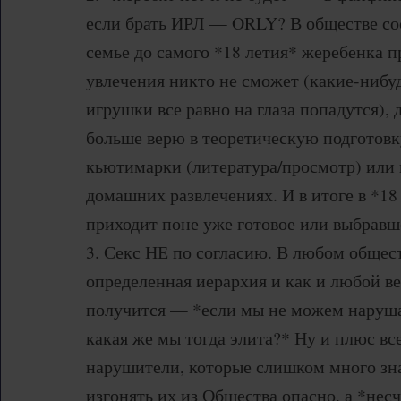
если брать ИРЛ — ORLY? В обществе со
семье до самого *18 летия* жеребенка п
увлечения никто не сможет (какие-нибу
игрушки все равно на глаза попадутся), д
больше верю в теоретическую подготовк
кьютимарки (литература/просмотр) или 
домашних развлечениях. И в итоге в *18
приходит поне уже готовое или выбравш
3. Секс НЕ по согласию. В любом общест
определенная иерархия и как и любой в
получится — *если мы не можем наруша
какая же мы тогда элита?* Ну и плюс все
нарушители, которые слишком много зн
изгонять их из Общества опасно, а *не