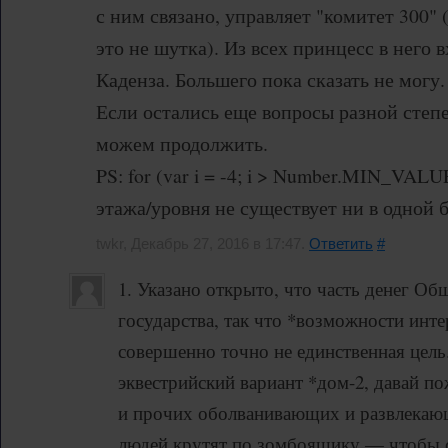
с ним связано, управляет "комитет 300" (
это не шутка). Из всех принцесс в него
Каденза. Большего пока сказать не могу.
Если остались еще вопросы разной степ
можем продолжить.
PS: for (var i = -4; i > Number.MIN_VALUE; 
этажа/уровня не существует ни в одной б
twkr, Декабрь 27, 2016 в 17:47.
Ответить
#
1. Указано открыто, что часть денег Об
государства, так что *возможности инте
совершенно точно не единственная цель.
эквестрийский вариант *дом-2, давай п
и прочих оболванивающих и развлекаю
людей крутят по зомбоящику — чтобы