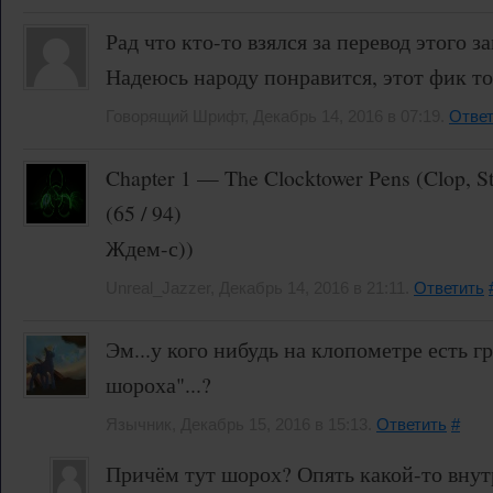
Рад что кто-то взялся за перевод этого 
Надеюсь народу понравится, этот фик то
Говорящий Шрифт, Декабрь 14, 2016 в 07:19.
Ответ
Chapter 1 — The Clocktower Pens (Clop, S
(65 / 94)
Ждем-с))
Unreal_Jazzer, Декабрь 14, 2016 в 21:11.
Ответить
Эм...у кого нибудь на клопометре есть г
шороха"...?
Язычник, Декабрь 15, 2016 в 15:13.
Ответить
#
Причём тут шорох? Опять какой-то внут