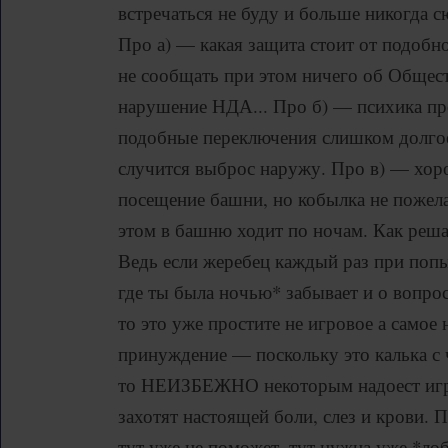
встречаться не буду и больше никогда с
Про а) — какая защита стоит от подобн
не сообщать при этом ничего об Обществ
нарушение НДА... Про б) — психика пр
подобные переключения слишком долгое
случится выброс наружу. Про в) — хор
посещение башни, но кобылка не пожела
этом в башню ходит по ночам. Как реш
Ведь если жеребец каждый раз при попы
где ты была ночью* забывает и о вопрос
то это уже простите не игровое а самое
принуждение — поскольку это калька с 
то НЕИЗБЕЖНО некоторым надоест игро
захотят настоящей боли, слез и крови.
тут уже не поможет, тут нужна уже *лоб