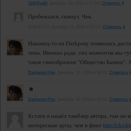
St@SyaN
, Декабрь 10, 2016 в 17:04.
Ответить
#
Пробежался, скинул. Чек.
CeBeP213, Декабрь 11, 2016 в 07:07.
Ответить
#
Наконец-то на Darkpony появилась досто
тема. Именно ради .тих моментов мы тут
такое своеобразное "Общество Башни". Х
Darkwing Pon
, Декабрь 10, 2016 в 18:41.
Ответить
☻
Darkwing Pon
, Декабрь 10, 2016 в 18:42.
Ответить
Кстати я нашёл тамблер автора, там он 
интересные арты, чем в фике
http://clock