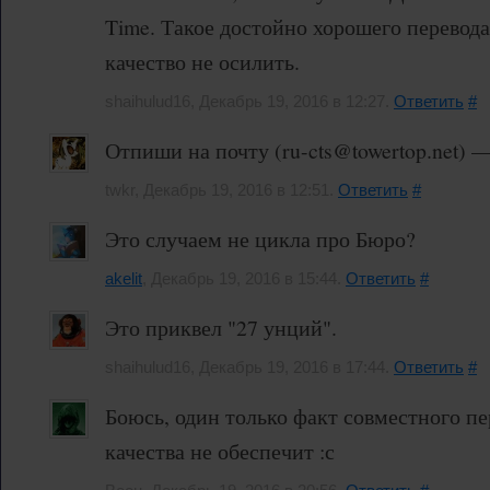
Time. Такое достойно хорошего перевод
качество не осилить.
shaihulud16, Декабрь 19, 2016 в 12:27.
Ответить
#
Отпиши на почту (ru-cts@towertop.net) 
twkr, Декабрь 19, 2016 в 12:51.
Ответить
#
Это случаем не цикла про Бюро?
akelit
, Декабрь 19, 2016 в 15:44.
Ответить
#
Это приквел "27 унций".
shaihulud16, Декабрь 19, 2016 в 17:44.
Ответить
#
Боюсь, один только факт совместного пе
качества не обеспечит :с