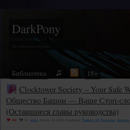
DarkPony
Библиотека
18+
Clocktower Society – Your Safe W
Общество Башни — Ваше Стоп-сло
(Оставшиеся главы руководства)
132
11
stsyn
, Апрель 18, 2018. В рубрике:
Правило 34
,
Рассказы
,
Шиппинг
.