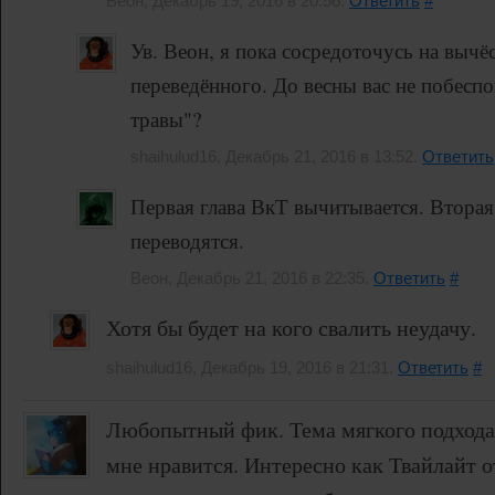
Веон, Декабрь 19, 2016 в 20:56.
Ответить
#
Ув. Веон, я пока сосредоточусь на вычё
переведённого. До весны вас не побесп
травы"?
shaihulud16, Декабрь 21, 2016 в 13:52.
Ответить
Первая глава ВкТ вычитывается. Вторая 
переводятся.
Веон, Декабрь 21, 2016 в 22:35.
Ответить
#
Хотя бы будет на кого свалить неудачу.
shaihulud16, Декабрь 19, 2016 в 21:31.
Ответить
#
Любопытный фик. Тема мягкого подхода
мне нравится. Интересно как Твайлайт от