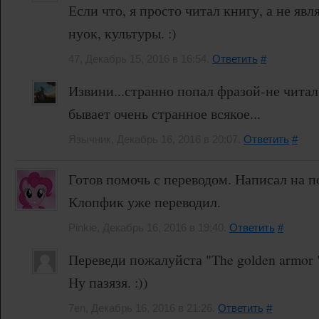
Если что, я просто читал книгу, а не яв
нуок, культуры. :)
47, Декабрь 15, 2016 в 16:54.
Ответить
#
Извини...странно попал фразой-не читал
бывает очень странное всякое...
Язычник, Декабрь 16, 2016 в 20:07.
Ответить
#
Готов помочь с переводом. Написал на п
Клопфик уже переводил.
Pinkie, Декабрь 16, 2016 в 19:40.
Ответить
#
Переведи пожалуйста "The golden armor 
Ну пазязя. :))
7en, Декабрь 16, 2016 в 21:26.
Ответить
#