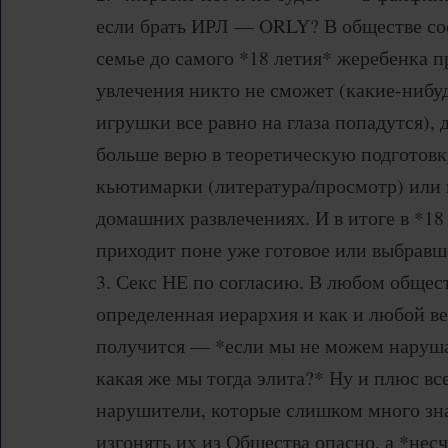
если брать ИРЛ — ORLY? В обществе со
семье до самого *18 летия* жеребенка п
увлечения никто не сможет (какие-нибу
игрушки все равно на глаза попадутся), д
больше верю в теоретическую подготовк
кьютимарки (литература/просмотр) или 
домашних развлечениях. И в итоге в *18
приходит поне уже готовое или выбравш
3. Секс НЕ по согласию. В любом общест
определенная иерархия и как и любой в
получится — *если мы не можем наруша
какая же мы тогда элита?* Ну и плюс все
нарушители, которые слишком много зн
изгонять их из Общества опасно, а *не