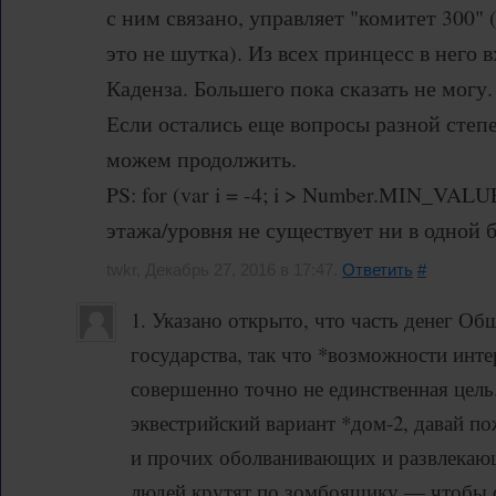
с ним связано, управляет "комитет 300" (
это не шутка). Из всех принцесс в него
Каденза. Большего пока сказать не могу.
Если остались еще вопросы разной степ
можем продолжить.
PS: for (var i = -4; i > Number.MIN_VALUE; 
этажа/уровня не существует ни в одной б
twkr, Декабрь 27, 2016 в 17:47.
Ответить
#
1. Указано открыто, что часть денег Об
государства, так что *возможности инте
совершенно точно не единственная цель.
эквестрийский вариант *дом-2, давай п
и прочих оболванивающих и развлекаю
людей крутят по зомбоящику — чтобы