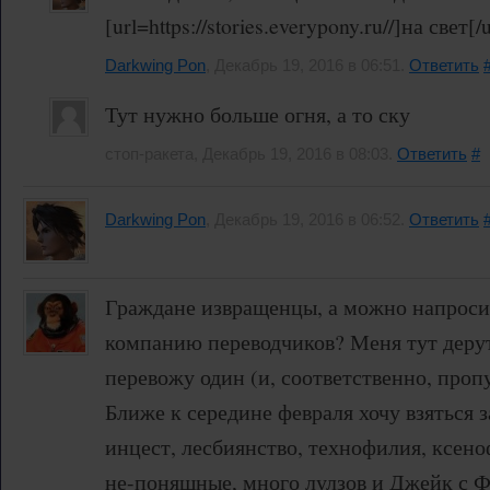
[url=https://stories.everypony.ru//]на свет[/
Darkwing Pon
, Декабрь 19, 2016 в 06:51.
Ответить
Тут нужно больше огня, а то ску
стоп-ракета, Декабрь 19, 2016 в 08:03.
Ответить
#
Darkwing Pon
, Декабрь 19, 2016 в 06:52.
Ответить
Граждане извращенцы, а можно напросит
компанию переводчиков? Меня тут дерут 
перевожу один (и, соответственно, проп
Ближе к середине февраля хочу взяться за
инцест, лесбиянство, технофилия, ксен
не-поняшные, много лулзов и Джейк с Ф