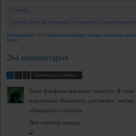
Спойлер
Спойлер: Если вы не наелись, тут немного со времен далекого
264 комментария
• Метки:
автор: Manifest Harmony
,
гуглодоки
,
доктор Хувс
,
повсед
Спаркл
264 комментария
1
2
3
Комментарии посвежее →
Тема фанфика выглядит занятно. Я тоже
персонажи общаются, достигают любви, 
обоюдного согласия...
Вот перевод правда...