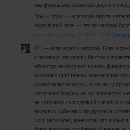
она формально правитель другого госуд
Про -4 этаж — если везде писать четве
подвальный этаж — это по вашему будет
Lonely Pony, Декабрь 27, 2016 в 19:42.
Ответит
№1 — если можно, цитатой. Если я где-
в переводе, это нужно быстро исправить
общество не получает ничего, финансир
основных источников: ежемесячная упл
(самая малая ее часть), из их же добро
(получают бонусы, но их количество же
не допускать господство богачей) и из 
на рынок побочных продуктов и патент
Если интересно, конкретно что я имел в 
будет довольно спойлеровой вещью на