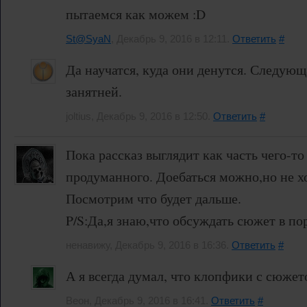
пытаемся как можем :D
St@SyaN
, Декабрь 9, 2016 в 12:11.
Ответить
#
Да научатся, куда они денутся. Следующа
занятней.
joltius, Декабрь 9, 2016 в 12:50.
Ответить
#
Пока рассказ выглядит как часть чего-т
продуманного. Доебаться можно,но не хо
Посмотрим что будет дальше.
P/S:Да,я знаю,что обсуждать сюжет в по
ненавижу, Декабрь 9, 2016 в 16:36.
Ответить
#
А я всегда думал, что клопфики с сюжет
Веон, Декабрь 9, 2016 в 16:41.
Ответить
#