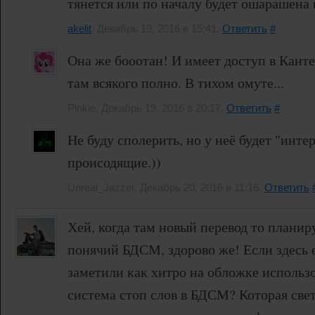
тянется или по началу будет ошарашена
akelit
, Декабрь 19, 2016 в 15:41.
Ответить
#
Она же бооотан! И имеет доступ в Кант
там всякого полно. В тихом омуте...
Pinkie, Декабрь 19, 2016 в 20:17.
Ответить
#
Не буду сполерить, но у неё будет "инте
происодящие.))
Unreal_Jazzer, Декабрь 20, 2016 в 11:16.
Ответить
Хей, когда там новый перевод то плани
понячий БДСМ, здорово же! Если здесь 
заметили как хитро на обложке использ
система стоп слов в БДСМ? Которая све