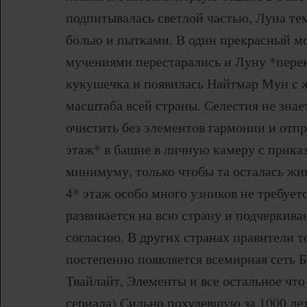
подпитывалась светлой частью, Луна тем
болью и пытками. В один прекрасный м
мучениями перестарались и Луну *перек
кукушечка и появилась Найтмар Мун с 
масштаба всей страны. Селестия не знает
очистить без элементов гармонии и отп
этаж* в башне в личную камеру с прика
минимуму, только чтобы та осталась жив
4* этаж особо много узников не требует
развивается на всю страну и подчеркивае
согласию. В других странах правители т
постепенно появляется всемирная сеть 
Твайлайт, Элементы и все остальное чт
сериала) Сильно похудевшую за 1000 ле