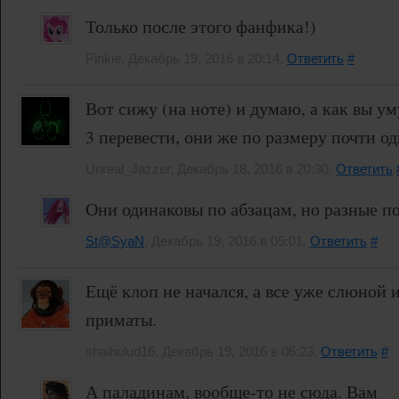
Только после этого фанфика!)
Pinkie, Декабрь 19, 2016 в 20:14.
Ответить
#
Вот сижу (на ноте) и думаю, а как вы у
3 перевести, они же по размеру почти о
Unreal_Jazzer, Декабрь 18, 2016 в 20:30.
Ответить
Они одинаковы по абзацам, но разные по
St@SyaN
, Декабрь 19, 2016 в 05:01.
Ответить
#
Ещё клоп не начался, а все уже слюной 
приматы.
shaihulud16, Декабрь 19, 2016 в 06:23.
Ответить
#
А паладинам, вообще-то не сюда. Вам