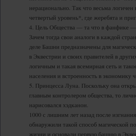
нерационально. Так что весьма логичен
четвертый уровень*, где жеребята и при
4. Цель Общества — та что в фанфике —
Зачем тогда свои аналоги в каждой стран
деле Башни предназначены для магичес
в Эквестрии и своих правителей в други
логичным и такая всемирная сеть и тако
населения и встроенность в экономику 
5. Принцесса Луна. Поскольку она откр
главным контролером общества, то личн
нарисовался хэдканон.
1000 с лишним лет назад после изгнани
обнаружили такой способ магической п
жизни и основали первую башню в Экве