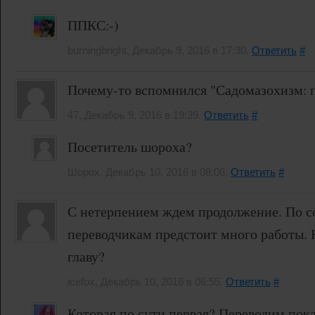
ППКС:-)
burningbright, Декабрь 9, 2016 в 17:30.
Ответить
#
Почему-то вспомнился "Садомазохизм: пут
47, Декабрь 9, 2016 в 19:39.
Ответить
#
Посетитель шороха?
Шорох, Декабрь 10, 2016 в 08:06.
Ответить
#
С нетерпением ждем продолжение. По 
переводчикам предстоит много работы. 
главу?
icefox, Декабрь 10, 2016 в 06:55.
Ответить
#
Которая по сути первая? Переводим пока