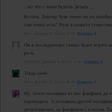
...но что с вами будешь делать ._.
Кстати, Доктор Хувс точно не по ошибке
там точно есть? Роль в сюжете существ
Веон, Декабрь 9, 2016 в 10:59.
Ответить
#
Он в последующих главах будет играть 
роль.
mlpmihail, Декабрь 9, 2016 в 11:40.
Ответить
#
Тогда окей.
Веон, Декабрь 9, 2016 в 11:44.
Ответить
#
Ну, почти половина из нас фанфики до э
переводила. А половина другой половин
дотрагивалась до фанфиков с клопом. Та