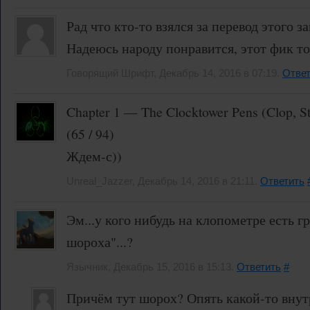
Рад что кто-то взялся за перевод этого 
Надеюсь народу понравится, этот фик то
Говорящий Шрифт, Декабрь 14, 2016 в 07:19.
Ответ
Chapter 1 — The Clocktower Pens (Clop, S
(65 / 94)
Ждем-с))
Unreal_Jazzer, Декабрь 14, 2016 в 21:11.
Ответить
Эм...у кого нибудь на клопометре есть г
шороха"...?
Язычник, Декабрь 15, 2016 в 15:13.
Ответить
#
Причём тут шорох? Опять какой-то внут