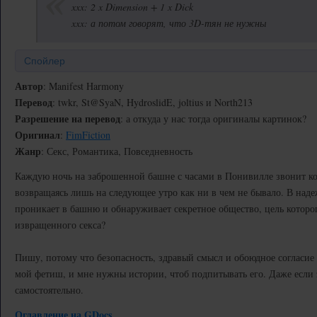
xxx: 2 x Dimension + 1 x Dick
xxx: а потом говорят, что 3D-тян не нужны
Спойлер
Автор
: Manifest Harmony
Перевод
: twkr, St@SyaN, HydroslidE, joltius и North213
Разрешение на перевод
: а откуда у нас тогда оригиналы картинок?
Оригинал
:
FimFiction
Жанр
: Секс, Романтика, Повседневность
Каждую ночь на заброшенной башне с часами в Понивилле звонит ко
возвращаясь лишь на следующее утро как ни в чем не бывало. В наде
проникает в башню и обнаруживает секретное общество, цель которог
извращенного секса?
Пишу, потому что безопасность, здравый смысл и обоюдное согласи
мой фетиш, и мне нужны истории, чтоб подпитывать его. Даже если 
самостоятельно.
Оглавление на GDocs