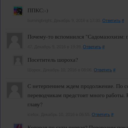
ППКС:-)
burningbright, Декабрь 9, 2016 в 17:30.
Ответить
#
Почему-то вспомнился "Садомазохизм: пут
47, Декабрь 9, 2016 в 19:39.
Ответить
#
Посетитель шороха?
Шорох, Декабрь 10, 2016 в 08:06.
Ответить
#
С нетерпением ждем продолжение. По 
переводчикам предстоит много работы. 
главу?
icefox, Декабрь 10, 2016 в 06:55.
Ответить
#
Которая по сути первая? Переводим пока