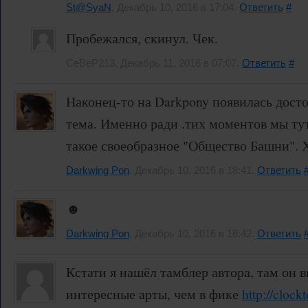
St@SyaN
, Декабрь 10, 2016 в 17:04.
Ответить
#
Пробежался, скинул. Чек.
CeBeP213, Декабрь 11, 2016 в 07:07.
Ответить
#
Наконец-то на Darkpony появилась досто
тема. Именно ради .тих моментов мы тут
такое своеобразное "Общество Башни". Х
Darkwing Pon
, Декабрь 10, 2016 в 18:41.
Ответить
☻
Darkwing Pon
, Декабрь 10, 2016 в 18:42.
Ответить
Кстати я нашёл тамблер автора, там он 
интересные арты, чем в фике
http://clock