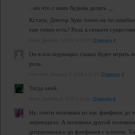
...но что с вами будешь делать ._.
Кстати, Доктор Хувс точно не по ошибке
там точно есть? Роль в сюжете существ
Веон, Декабрь 9, 2016 в 10:59.
Ответить
#
Он в последующих главах будет играть 
роль.
mlpmihail, Декабрь 9, 2016 в 11:40.
Ответить
#
Тогда окей.
Веон, Декабрь 9, 2016 в 11:44.
Ответить
#
Ну, почти половина из нас фанфики до э
переводила. А половина другой половин
дотрагивалась до фанфиков с клопом. Та