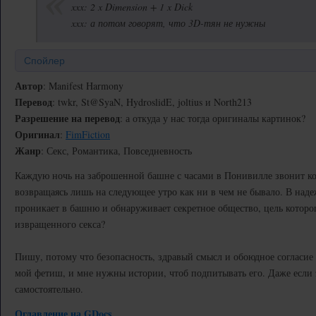
xxx: 2 x Dimension + 1 x Dick
xxx: а потом говорят, что 3D-тян не нужны
Спойлер
Автор
: Manifest Harmony
Перевод
: twkr, St@SyaN, HydroslidE, joltius и North213
Разрешение на перевод
: а откуда у нас тогда оригиналы картинок?
Оригинал
:
FimFiction
Жанр
: Секс, Романтика, Повседневность
Каждую ночь на заброшенной башне с часами в Понивилле звонит ко
возвращаясь лишь на следующее утро как ни в чем не бывало. В наде
проникает в башню и обнаруживает секретное общество, цель которог
извращенного секса?
Пишу, потому что безопасность, здравый смысл и обоюдное согласи
мой фетиш, и мне нужны истории, чтоб подпитывать его. Даже если 
самостоятельно.
Оглавление на GDocs