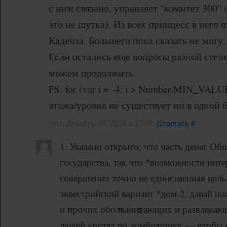
с ним связано, управляет "комитет 300" (
это не шутка). Из всех принцесс в него
Каденза. Большего пока сказать не могу.
Если остались еще вопросы разной степ
можем продолжить.
PS: for (var i = -4; i > Number.MIN_VALUE; 
этажа/уровня не существует ни в одной б
twkr, Декабрь 27, 2016 в 17:47.
Ответить
#
1. Указано открыто, что часть денег Об
государства, так что *возможности инте
совершенно точно не единственная цель.
эквестрийский вариант *дом-2, давай п
и прочих оболванивающих и развлекаю
людей крутят по зомбоящику — чтобы