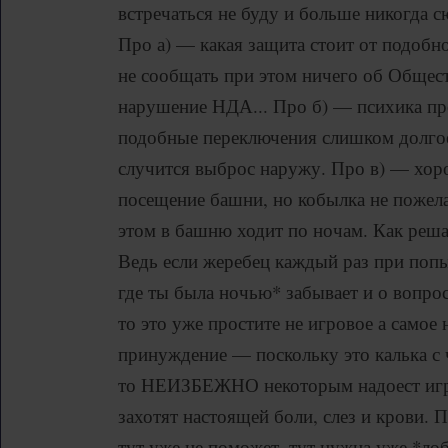
встречаться не буду и больше никогда с
Про а) — какая защита стоит от подобн
не сообщать при этом ничего об Обществ
нарушение НДА... Про б) — психика пр
подобные переключения слишком долгое
случится выброс наружу. Про в) — хор
посещение башни, но кобылка не пожела
этом в башню ходит по ночам. Как реш
Ведь если жеребец каждый раз при попы
где ты была ночью* забывает и о вопрос
то это уже простите не игровое а самое
принуждение — поскольку это калька с 
то НЕИЗБЕЖНО некоторым надоест игро
захотят настоящей боли, слез и крови.
тут уже не поможет, тут нужна уже *лоб