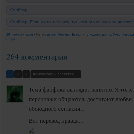
Спойлер
Спойлер: Если вы не наелись, тут немного со времен далекого
264 комментария
• Метки:
автор: Manifest Harmony
,
гуглодоки
,
доктор Хувс
,
повсед
Спаркл
264 комментария
1
2
3
Комментарии посвежее →
Тема фанфика выглядит занятно. Я тоже
персонажи общаются, достигают любви, 
обоюдного согласия...
Вот перевод правда...