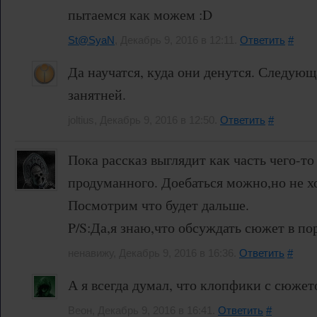
пытаемся как можем :D
St@SyaN
, Декабрь 9, 2016 в 12:11.
Ответить
#
Да научатся, куда они денутся. Следующа
занятней.
joltius, Декабрь 9, 2016 в 12:50.
Ответить
#
Пока рассказ выглядит как часть чего-т
продуманного. Доебаться можно,но не хо
Посмотрим что будет дальше.
P/S:Да,я знаю,что обсуждать сюжет в по
ненавижу, Декабрь 9, 2016 в 16:36.
Ответить
#
А я всегда думал, что клопфики с сюжет
Веон, Декабрь 9, 2016 в 16:41.
Ответить
#