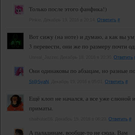
Только после этого фанфика!)
Pinkie, Декабрь 19, 2016 в 20:14.
Ответить
#
Вот сижу (на ноте) и думаю, а как вы у
3 перевести, они же по размеру почти о
Unreal_Jazzer, Декабрь 18, 2016 в 20:30.
Ответить
Они одинаковы по абзацам, но разные по
St@SyaN
, Декабрь 19, 2016 в 05:01.
Ответить
#
Ещё клоп не начался, а все уже слюной 
приматы.
shaihulud16, Декабрь 19, 2016 в 06:23.
Ответить
#
А паладинам, вообще-то не сюда. Вам