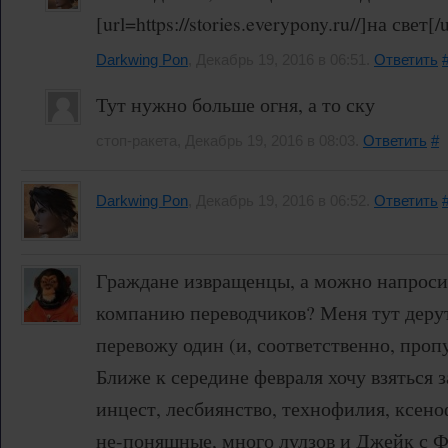
[url=https://stories.everypony.ru//]на свет[/
Darkwing Pon
, Декабрь 19, 2016 в 06:51.
Ответить
Тут нужно больше огня, а то ску
стоп-ракета, Декабрь 19, 2016 в 08:03.
Ответить
#
Darkwing Pon
, Декабрь 19, 2016 в 06:52.
Ответить
Граждане извращенцы, а можно напросит
компанию переводчиков? Меня тут дерут 
перевожу один (и, соответственно, проп
Ближе к середине февраля хочу взяться за
инцест, лесбиянство, технофилия, ксен
не-поняшные, много лулзов и Джейк с Ф