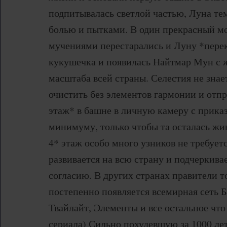
подпитывалась светлой частью, Луна тем
болью и пытками. В один прекрасный м
мучениями перестарались и Луну *перек
кукушечка и появилась Найтмар Мун с 
масштаба всей страны. Селестия не знает
очистить без элементов гармонии и отп
этаж* в башне в личную камеру с прика
минимуму, только чтобы та осталась жив
4* этаж особо много узников не требует
развивается на всю страну и подчеркивае
согласию. В других странах правители т
постепенно появляется всемирная сеть 
Твайлайт, Элементы и все остальное чт
сериала) Сильно похудевшую за 1000 ле