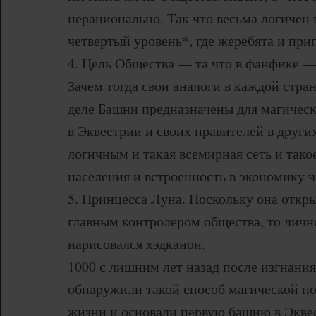
нерационально. Так что весьма логичен
четвертый уровень*, где жеребята и при
4. Цель Общества — та что в фанфике —
Зачем тогда свои аналоги в каждой стран
деле Башни предназначены для магичес
в Эквестрии и своих правителей в други
логичным и такая всемирная сеть и тако
населения и встроенность в экономику 
5. Принцесса Луна. Поскольку она откр
главным контролером общества, то личн
нарисовался хэдканон.
1000 с лишним лет назад после изгнани
обнаружили такой способ магической п
жизни и основали первую башню в Экве