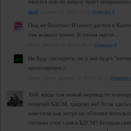
тянется или по началу будет ошарашена
akelit
, Декабрь 19, 2016 в 15:41.
Ответить
#
Она же бооотан! И имеет доступ в Кант
там всякого полно. В тихом омуте...
Pinkie, Декабрь 19, 2016 в 20:17.
Ответить
#
Не буду сполерить, но у неё будет "инте
происодящие.))
Unreal_Jazzer, Декабрь 20, 2016 в 11:16.
Ответить
Хей, когда там новый перевод то плани
понячий БДСМ, здорово же! Если здесь 
заметили как хитро на обложке использ
система стоп слов в БДСМ? Которая све