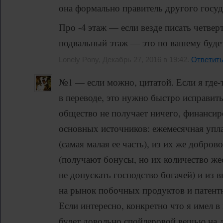
она формально правитель другого госуд
Про -4 этаж — если везде писать четве
подвальный этаж — это по вашему будет
Lonely Pony, Декабрь 27, 2016 в 19:42.
Ответит
№1 — если можно, цитатой. Если я где-
в переводе, это нужно быстро исправить
общество не получает ничего, финансир
основных источников: ежемесячная упл
(самая малая ее часть), из их же добро
(получают бонусы, но их количество же
не допускать господство богачей) и из 
на рынок побочных продуктов и патент
Если интересно, конкретно что я имел в 
будет довольно спойлеровой вещью на