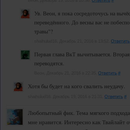
Веон, Декабрь 19, 2016 в 20:56.
Ответить
#
Ув. Веон, я пока сосредоточусь на вычё
переведённого. До весны вас не побесп
травы"?
shaihulud16, Декабрь 21, 2016 в 13:52.
Ответить
Первая глава ВкТ вычитывается. Вторая 
переводятся.
Веон, Декабрь 21, 2016 в 22:35.
Ответить
#
Хотя бы будет на кого свалить неудачу.
shaihulud16, Декабрь 19, 2016 в 21:31.
Ответить
#
Любопытный фик. Тема мягкого подхода
мне нравится. Интересно как Твайлайт от