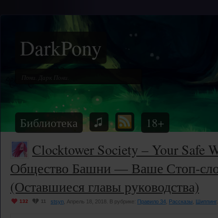
DarkPony
Библиотека
18+
Clocktower Society – Your Safe W
Общество Башни — Ваше Стоп-сло
(Оставшиеся главы руководства)
132
11
stsyn
, Апрель 18, 2018. В рубрике:
Правило 34
,
Рассказы
,
Шиппинг
.