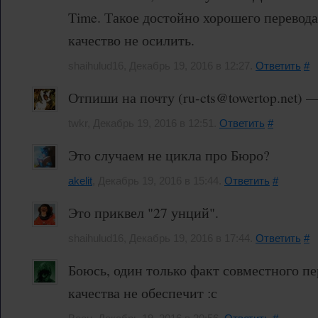
Time. Такое достойно хорошего перевод
качество не осилить.
shaihulud16, Декабрь 19, 2016 в 12:27.
Ответить
#
Отпиши на почту (ru-cts@towertop.net) 
twkr, Декабрь 19, 2016 в 12:51.
Ответить
#
Это случаем не цикла про Бюро?
akelit
, Декабрь 19, 2016 в 15:44.
Ответить
#
Это приквел "27 унций".
shaihulud16, Декабрь 19, 2016 в 17:44.
Ответить
#
Боюсь, один только факт совместного пе
качества не обеспечит :с