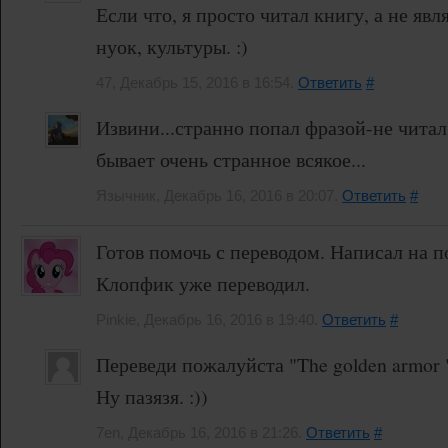
Если что, я просто читал книгу, а не яв
нуок, культуры. :)
47, Декабрь 15, 2016 в 16:54.
Ответить
#
Извини...странно попал фразой-не читал
бывает очень странное всякое...
Язычник, Декабрь 16, 2016 в 20:07.
Ответить
#
Готов помочь с переводом. Написал на п
Клопфик уже переводил.
Pinkie, Декабрь 16, 2016 в 19:40.
Ответить
#
Переведи пожалуйста "The golden armor 
Ну пазязя. :))
7en, Декабрь 16, 2016 в 21:26.
Ответить
#