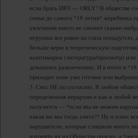
если брать ИРЛ — ORLY? В обществе со
семье до самого *18 летия* жеребенка п
увлечения никто не сможет (какие-нибу
игрушки все равно на глаза попадутся), д
больше верю в теоретическую подготовк
кьютимарки (литература/просмотр) или 
домашних развлечениях. И в итоге в *18
приходит поне уже готовое или выбравш
3. Секс НЕ по согласию. В любом общест
определенная иерархия и как и любой в
получится — *если мы не можем наруша
какая же мы тогда элита?* Ну и плюс все
нарушители, которые слишком много зн
изгонять их из Общества опасно, а *не