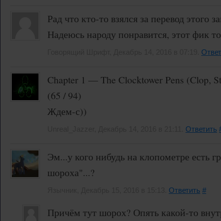
Рад что кто-то взялся за перевод этого 
Надеюсь народу понравится, этот фик то
Говорящий Шрифт, Декабрь 14, 2016 в 07:19.
Ответ
Chapter 1 — The Clocktower Pens (Clop, S
(65 / 94)
Ждем-с))
Unreal_Jazzer, Декабрь 14, 2016 в 21:11.
Ответить
Эм...у кого нибудь на клопометре есть г
шороха"...?
Язычник, Декабрь 15, 2016 в 15:13.
Ответить
#
Причём тут шорох? Опять какой-то внут