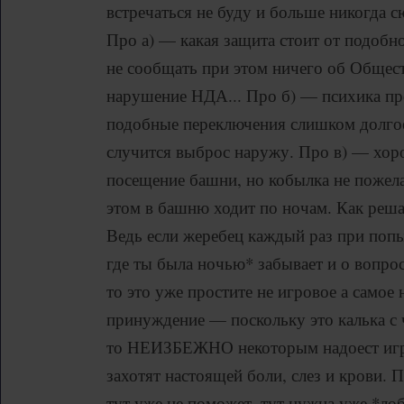
встречаться не буду и больше никогда с
Про а) — какая защита стоит от подобн
не сообщать при этом ничего об Обществ
нарушение НДА... Про б) — психика пр
подобные переключения слишком долгое
случится выброс наружу. Про в) — хор
посещение башни, но кобылка не пожела
этом в башню ходит по ночам. Как реш
Ведь если жеребец каждый раз при попы
где ты была ночью* забывает и о вопрос
то это уже простите не игровое а самое
принуждение — поскольку это калька с 
то НЕИЗБЕЖНО некоторым надоест игро
захотят настоящей боли, слез и крови.
тут уже не поможет, тут нужна уже *лоб