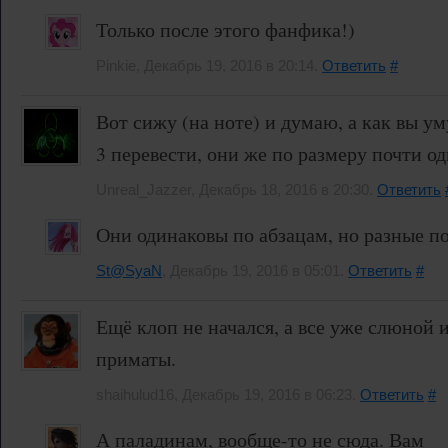
Только после этого фанфика!)
Pinkie, Декабрь 19, 2016 в 20:14.
Ответить
#
Вот сижу (на ноте) и думаю, а как вы у
3 перевести, они же по размеру почти о
Unreal_Jazzer, Декабрь 18, 2016 в 20:30.
Ответить
Они одинаковы по абзацам, но разные по
St@SyaN
, Декабрь 19, 2016 в 05:01.
Ответить
#
Ещё клоп не начался, а все уже слюной 
приматы.
shaihulud16, Декабрь 19, 2016 в 06:23.
Ответить
#
А паладинам, вообще-то не сюда. Вам