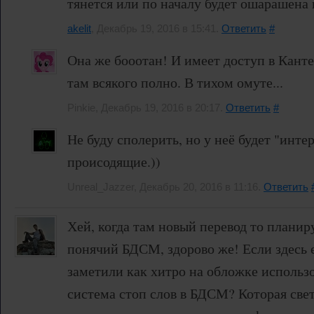
тянется или по началу будет ошарашена
akelit
, Декабрь 19, 2016 в 15:41.
Ответить
#
Она же бооотан! И имеет доступ в Кант
там всякого полно. В тихом омуте...
Pinkie, Декабрь 19, 2016 в 20:17.
Ответить
#
Не буду сполерить, но у неё будет "инте
происодящие.))
Unreal_Jazzer, Декабрь 20, 2016 в 11:16.
Ответить
Хей, когда там новый перевод то плани
понячий БДСМ, здорово же! Если здесь 
заметили как хитро на обложке использ
система стоп слов в БДСМ? Которая све