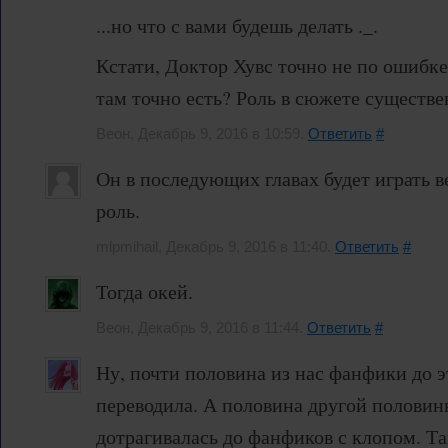
...но что с вами будешь делать ._.
Кстати, Доктор Хувс точно не по ошибке
там точно есть? Роль в сюжете существ
Веон, Декабрь 9, 2016 в 10:59.
Ответить
#
Он в последующих главах будет играть 
роль.
mlpmihail, Декабрь 9, 2016 в 11:40.
Ответить
#
Тогда окей.
Веон, Декабрь 9, 2016 в 11:44.
Ответить
#
Ну, почти половина из нас фанфики до э
переводила. А половина другой половин
дотрагивалась до фанфиков с клопом. Та