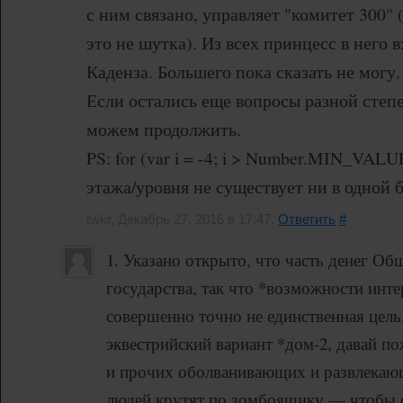
с ним связано, управляет "комитет 300" (
это не шутка). Из всех принцесс в него
Каденза. Большего пока сказать не могу.
Если остались еще вопросы разной степ
можем продолжить.
PS: for (var i = -4; i > Number.MIN_VALUE; 
этажа/уровня не существует ни в одной б
twkr, Декабрь 27, 2016 в 17:47.
Ответить
#
1. Указано открыто, что часть денег Об
государства, так что *возможности инте
совершенно точно не единственная цель.
эквестрийский вариант *дом-2, давай п
и прочих оболванивающих и развлекаю
людей крутят по зомбоящику — чтобы