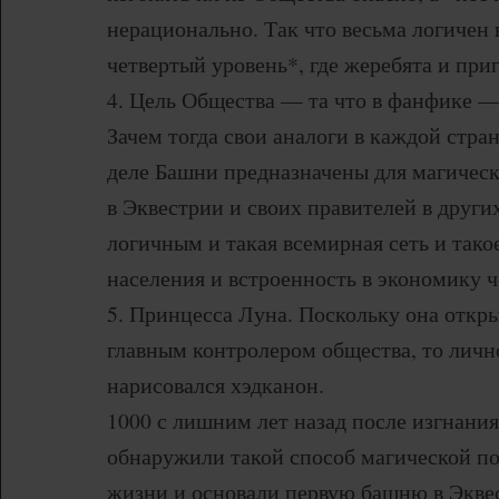
нерационально. Так что весьма логичен
четвертый уровень*, где жеребята и при
4. Цель Общества — та что в фанфике —
Зачем тогда свои аналоги в каждой стран
деле Башни предназначены для магичес
в Эквестрии и своих правителей в други
логичным и такая всемирная сеть и тако
населения и встроенность в экономику 
5. Принцесса Луна. Поскольку она откр
главным контролером общества, то личн
нарисовался хэдканон.
1000 с лишним лет назад после изгнани
обнаружили такой способ магической п
жизни и основали первую башню в Экве