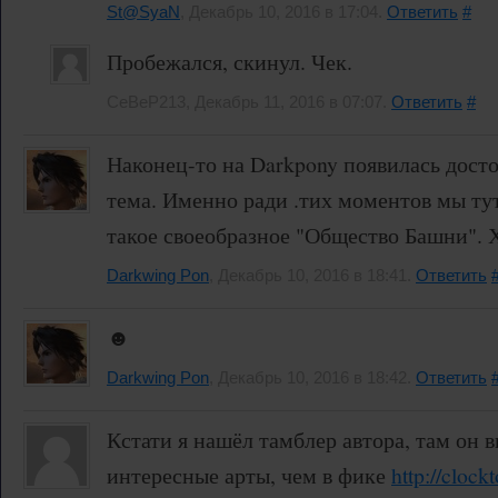
St@SyaN
, Декабрь 10, 2016 в 17:04.
Ответить
#
Пробежался, скинул. Чек.
CeBeP213, Декабрь 11, 2016 в 07:07.
Ответить
#
Наконец-то на Darkpony появилась досто
тема. Именно ради .тих моментов мы тут
такое своеобразное "Общество Башни". Х
Darkwing Pon
, Декабрь 10, 2016 в 18:41.
Ответить
☻
Darkwing Pon
, Декабрь 10, 2016 в 18:42.
Ответить
Кстати я нашёл тамблер автора, там он 
интересные арты, чем в фике
http://clock