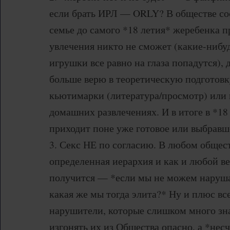
если брать ИРЛ — ORLY? В обществе со
семье до самого *18 летия* жеребенка п
увлечения никто не сможет (какие-нибу
игрушки все равно на глаза попадутся), д
больше верю в теоретическую подготовк
кьютимарки (литература/просмотр) или 
домашних развлечениях. И в итоге в *18
приходит поне уже готовое или выбравш
3. Секс НЕ по согласию. В любом общест
определенная иерархия и как и любой в
получится — *если мы не можем наруша
какая же мы тогда элита?* Ну и плюс все
нарушители, которые слишком много зн
изгонять их из Общества опасно, а *не