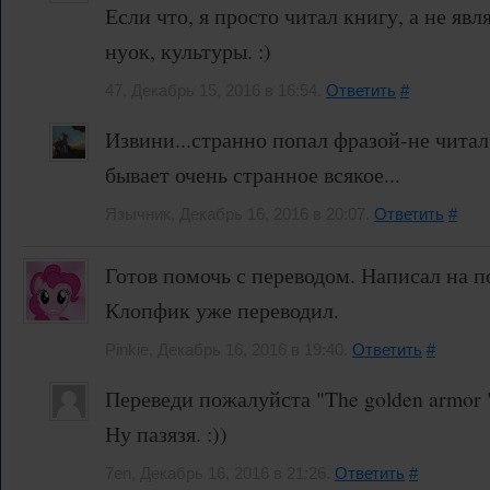
Если что, я просто читал книгу, а не яв
нуок, культуры. :)
47, Декабрь 15, 2016 в 16:54.
Ответить
#
Извини...странно попал фразой-не читал
бывает очень странное всякое...
Язычник, Декабрь 16, 2016 в 20:07.
Ответить
#
Готов помочь с переводом. Написал на п
Клопфик уже переводил.
Pinkie, Декабрь 16, 2016 в 19:40.
Ответить
#
Переведи пожалуйста "The golden armor 
Ну пазязя. :))
7en, Декабрь 16, 2016 в 21:26.
Ответить
#