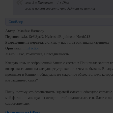
xxx: 2 x Dimension + 1 x Dick
xxx: а потом говорят, что 3D-тян не нужны
Спойлер
Автор
: Manifest Harmony
Перевод
: twkr, St@SyaN, HydroslidE, joltius и North213
Разрешение на перевод
: а откуда у нас тогда оригиналы картинок?
Оригинал
:
FimFiction
Жанр
: Секс, Романтика, Повседневность
Каждую ночь на заброшенной башне с часами в Понивилле звонит ко
возвращаясь лишь на следующее утро как ни в чем не бывало. В наде
проникает в башню и обнаруживает секретное общество, цель которог
извращенного секса?
Пишу, потому что безопасность, здравый смысл и обоюдное согласи
мой фетиш, и мне нужны истории, чтоб подпитывать его. Даже если 
самостоятельно.
Оглавление на GDocs