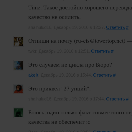
Time. Такое достойно хорошего перевод
качество не осилить.
shaihulud16, Декабрь 19, 2016 в 12:27.
Ответить
#
Отпиши на почту (ru-cts@towertop.net) 
twkr, Декабрь 19, 2016 в 12:51.
Ответить
#
Это случаем не цикла про Бюро?
akelit
, Декабрь 19, 2016 в 15:44.
Ответить
#
Это приквел "27 унций".
shaihulud16, Декабрь 19, 2016 в 17:44.
Ответить
#
Боюсь, один только факт совместного пе
качества не обеспечит :с