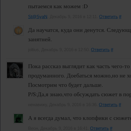
пытаемся как можем :D
St@SyaN
, Декабрь 9, 2016 в 12:11.
Ответить
#
Да научатся, куда они денутся. Следующа
занятней.
joltius, Декабрь 9, 2016 в 12:50.
Ответить
#
Пока рассказ выглядит как часть чего-т
продуманного. Доебаться можно,но не хо
Посмотрим что будет дальше.
P/S:Да,я знаю,что обсуждать сюжет в по
ненавижу, Декабрь 9, 2016 в 16:36.
Ответить
#
А я всегда думал, что клопфики с сюжет
Веон, Декабрь 9, 2016 в 16:41.
Ответить
#