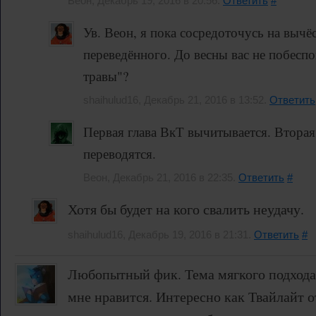
Веон, Декабрь 19, 2016 в 20:56.
Ответить
#
Ув. Веон, я пока сосредоточусь на вычё
переведённого. До весны вас не побесп
травы"?
shaihulud16, Декабрь 21, 2016 в 13:52.
Ответить
Первая глава ВкТ вычитывается. Вторая 
переводятся.
Веон, Декабрь 21, 2016 в 22:35.
Ответить
#
Хотя бы будет на кого свалить неудачу.
shaihulud16, Декабрь 19, 2016 в 21:31.
Ответить
#
Любопытный фик. Тема мягкого подхода
мне нравится. Интересно как Твайлайт от