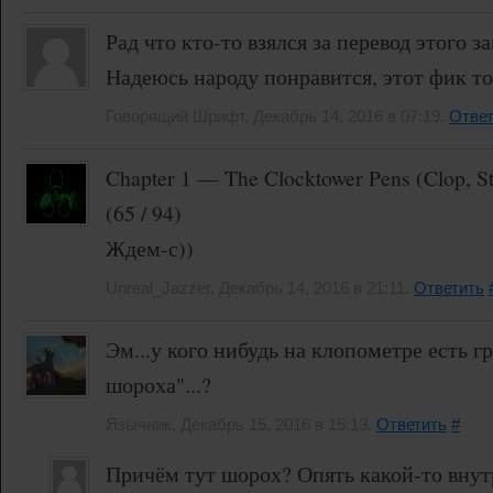
Рад что кто-то взялся за перевод этого 
Надеюсь народу понравится, этот фик то
Говорящий Шрифт, Декабрь 14, 2016 в 07:19.
Ответ
Chapter 1 — The Clocktower Pens (Clop, S
(65 / 94)
Ждем-с))
Unreal_Jazzer, Декабрь 14, 2016 в 21:11.
Ответить
Эм...у кого нибудь на клопометре есть г
шороха"...?
Язычник, Декабрь 15, 2016 в 15:13.
Ответить
#
Причём тут шорох? Опять какой-то внут