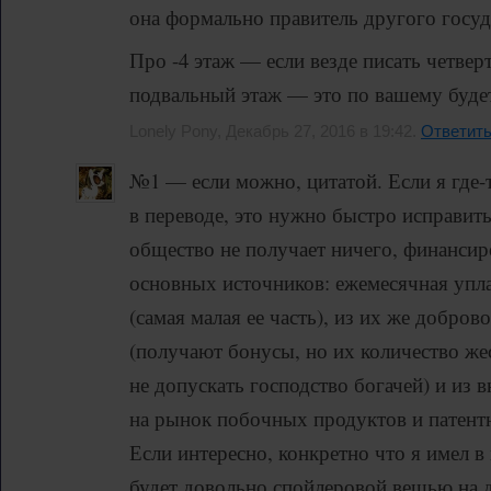
она формально правитель другого госуд
Про -4 этаж — если везде писать четве
подвальный этаж — это по вашему будет
Lonely Pony, Декабрь 27, 2016 в 19:42.
Ответит
№1 — если можно, цитатой. Если я где-
в переводе, это нужно быстро исправить
общество не получает ничего, финансир
основных источников: ежемесячная упл
(самая малая ее часть), из их же добро
(получают бонусы, но их количество же
не допускать господство богачей) и из 
на рынок побочных продуктов и патент
Если интересно, конкретно что я имел в 
будет довольно спойлеровой вещью на