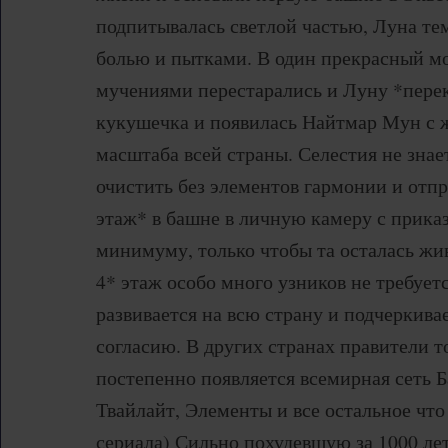
подпитывалась светлой частью, Луна тем
болью и пытками. В один прекрасный м
мучениями перестарались и Луну *перек
кукушечка и появилась Найтмар Мун с 
масштаба всей страны. Селестия не знает
очистить без элементов гармонии и отп
этаж* в башне в личную камеру с прика
минимуму, только чтобы та осталась жив
4* этаж особо много узников не требует
развивается на всю страну и подчеркивае
согласию. В других странах правители т
постепенно появляется всемирная сеть 
Твайлайт, Элементы и все остальное чт
сериала) Сильно похудевшую за 1000 ле