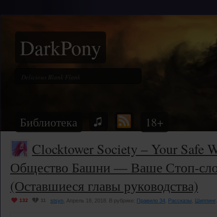
DarkPony
Библиотека
18+
Clocktower Society – Your Safe W
Общество Башни — Ваше Стоп-сло
(Оставшиеся главы руководства)
132
11
stsyn
, Апрель 18, 2018. В рубрике:
Правило 34
,
Рассказы
,
Шиппинг
.