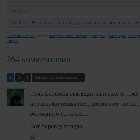
Спойлер
Спойлер: Если вы не наелись, тут немного со времен далекого
264 комментария
• Метки:
автор: Manifest Harmony
,
гуглодоки
,
доктор Хувс
,
повсед
Спаркл
264 комментария
1
2
3
Комментарии посвежее →
Тема фанфика выглядит занятно. Я тоже
персонажи общаются, достигают любви, 
обоюдного согласия...
Вот перевод правда...