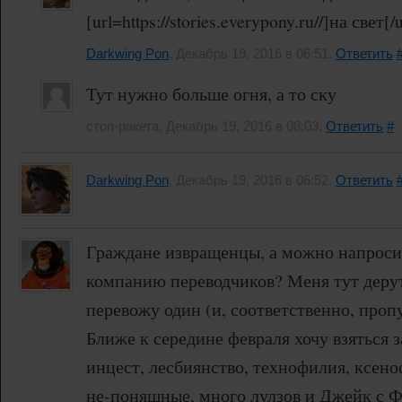
[url=https://stories.everypony.ru//]на свет[/
Darkwing Pon
, Декабрь 19, 2016 в 06:51.
Ответить
Тут нужно больше огня, а то ску
стоп-ракета, Декабрь 19, 2016 в 08:03.
Ответить
#
Darkwing Pon
, Декабрь 19, 2016 в 06:52.
Ответить
Граждане извращенцы, а можно напросит
компанию переводчиков? Меня тут дерут 
перевожу один (и, соответственно, проп
Ближе к середине февраля хочу взяться за
инцест, лесбиянство, технофилия, ксен
не-поняшные, много лулзов и Джейк с Ф