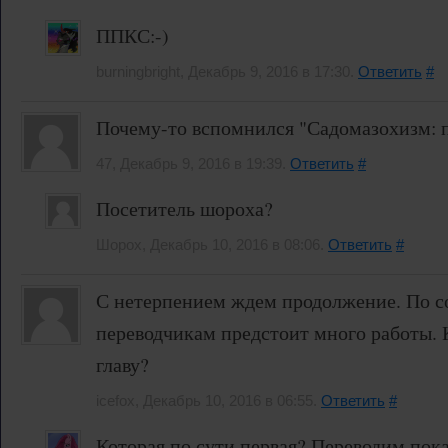
ППКС:-)
burningbright, Декабрь 9, 2016 в 17:30.
Ответить
#
Почему-то вспомнился "Садомазохизм: пут
47, Декабрь 9, 2016 в 19:39.
Ответить
#
Посетитель шороха?
Шорох, Декабрь 10, 2016 в 08:06.
Ответить
#
С нетерпением ждем продолжение. По 
переводчикам предстоит много работы. 
главу?
icefox, Декабрь 10, 2016 в 06:55.
Ответить
#
Которая по сути первая? Переводим пока