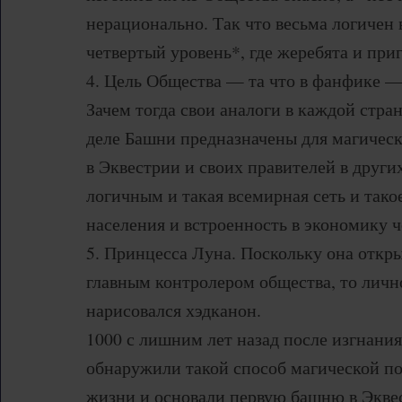
нерационально. Так что весьма логичен
четвертый уровень*, где жеребята и при
4. Цель Общества — та что в фанфике —
Зачем тогда свои аналоги в каждой стран
деле Башни предназначены для магичес
в Эквестрии и своих правителей в други
логичным и такая всемирная сеть и тако
населения и встроенность в экономику 
5. Принцесса Луна. Поскольку она откр
главным контролером общества, то личн
нарисовался хэдканон.
1000 с лишним лет назад после изгнани
обнаружили такой способ магической п
жизни и основали первую башню в Экве