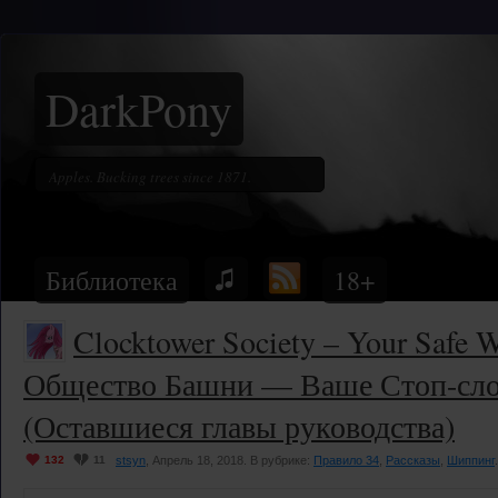
DarkPony
Библиотека
18+
Clocktower Society – Your Safe W
Общество Башни — Ваше Стоп-сло
(Оставшиеся главы руководства)
132
11
stsyn
, Апрель 18, 2018. В рубрике:
Правило 34
,
Рассказы
,
Шиппинг
.