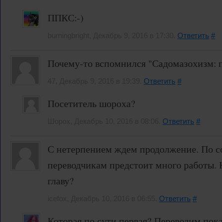
ППКС:-)
burningbright, Декабрь 9, 2016 в 17:30.
Ответить
#
Почему-то вспомнился "Садомазохизм: пут
47, Декабрь 9, 2016 в 19:39.
Ответить
#
Посетитель шороха?
Шорох, Декабрь 10, 2016 в 08:06.
Ответить
#
С нетерпением ждем продолжение. По 
переводчикам предстоит много работы. 
главу?
icefox, Декабрь 10, 2016 в 06:55.
Ответить
#
Которая по сути первая? Переводим пока