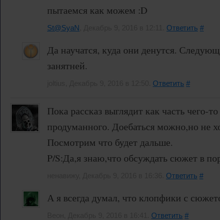
пытаемся как можем :D
St@SyaN
, Декабрь 9, 2016 в 12:11.
Ответить
#
Да научатся, куда они денутся. Следующа
занятней.
joltius, Декабрь 9, 2016 в 12:50.
Ответить
#
Пока рассказ выглядит как часть чего-т
продуманного. Доебаться можно,но не хо
Посмотрим что будет дальше.
P/S:Да,я знаю,что обсуждать сюжет в по
ненавижу, Декабрь 9, 2016 в 16:36.
Ответить
#
А я всегда думал, что клопфики с сюжет
Веон, Декабрь 9, 2016 в 16:41.
Ответить
#