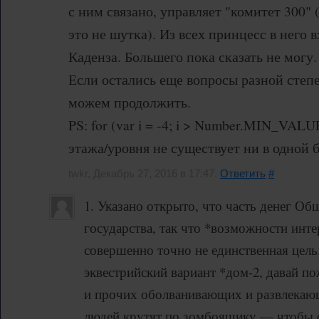
с ним связано, управляет "комитет 300" (
это не шутка). Из всех принцесс в него
Каденза. Большего пока сказать не могу.
Если остались еще вопросы разной степ
можем продолжить.
PS: for (var i = -4; i > Number.MIN_VALUE; 
этажа/уровня не существует ни в одной б
twkr, Декабрь 27, 2016 в 17:47.
Ответить
#
1. Указано открыто, что часть денег Об
государства, так что *возможности инте
совершенно точно не единственная цель.
эквестрийский вариант *дом-2, давай п
и прочих оболванивающих и развлекаю
людей крутят по зомбоящику — чтобы