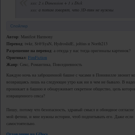
xxx: 2 x Dimension + 1 x Dick
xxx: а потом говорят, что 3D-тян не нужны
Спойлер
Автор
: Manifest Harmony
Перевод
: twkr, St@SyaN, HydroslidE, joltius и North213
Разрешение на перевод
: а откуда у нас тогда оригиналы картинок?
Оригинал
:
FimFiction
Жанр
: Секс, Романтика, Повседневность
Каждую ночь на заброшенной башне с часами в Понивилле звонит ко
возвращаясь лишь на следующее утро как ни в чем не бывало. В наде
проникает в башню и обнаруживает секретное общество, цель которог
извращенного секса?
Пишу, потому что безопасность, здравый смысл и обоюдное согласи
мой фетиш, и мне нужны истории, чтоб подпитывать его. Даже если 
самостоятельно.
Оглавление на GDocs