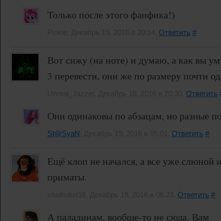
Только после этого фанфика!)
Pinkie, Декабрь 19, 2016 в 20:14.
Ответить
#
Вот сижу (на ноте) и думаю, а как вы у
3 перевести, они же по размеру почти о
Unreal_Jazzer, Декабрь 18, 2016 в 20:30.
Ответить
Они одинаковы по абзацам, но разные по
St@SyaN
, Декабрь 19, 2016 в 05:01.
Ответить
#
Ещё клоп не начался, а все уже слюной 
приматы.
shaihulud16, Декабрь 19, 2016 в 06:23.
Ответить
#
А паладинам, вообще-то не сюда. Вам