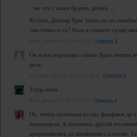
...но что с вами будешь делать ._.
Кстати, Доктор Хувс точно не по ошибке
там точно есть? Роль в сюжете существ
Веон, Декабрь 9, 2016 в 10:59.
Ответить
#
Он в последующих главах будет играть 
роль.
mlpmihail, Декабрь 9, 2016 в 11:40.
Ответить
#
Тогда окей.
Веон, Декабрь 9, 2016 в 11:44.
Ответить
#
Ну, почти половина из нас фанфики до э
переводила. А половина другой половин
дотрагивалась до фанфиков с клопом. Та