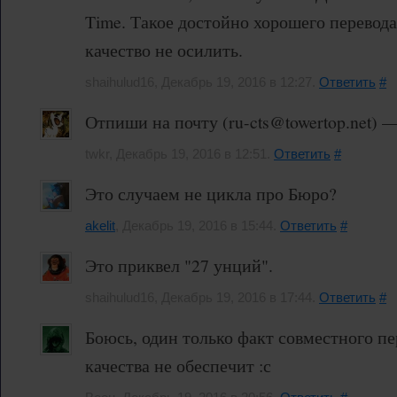
Time. Такое достойно хорошего перевод
качество не осилить.
shaihulud16, Декабрь 19, 2016 в 12:27.
Ответить
#
Отпиши на почту (ru-cts@towertop.net) 
twkr, Декабрь 19, 2016 в 12:51.
Ответить
#
Это случаем не цикла про Бюро?
akelit
, Декабрь 19, 2016 в 15:44.
Ответить
#
Это приквел "27 унций".
shaihulud16, Декабрь 19, 2016 в 17:44.
Ответить
#
Боюсь, один только факт совместного пе
качества не обеспечит :с