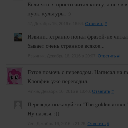
Если что, я просто читал книгу, а не яв
нуок, культуры. :)
47, Декабрь 15, 2016 в 16:54.
Ответить
#
Извини...странно попал фразой-не читал
бывает очень странное всякое...
Язычник, Декабрь 16, 2016 в 20:07.
Ответить
#
Готов помочь с переводом. Написал на п
Клопфик уже переводил.
Pinkie, Декабрь 16, 2016 в 19:40.
Ответить
#
Переведи пожалуйста "The golden armor 
Ну пазязя. :))
7en, Декабрь 16, 2016 в 21:26.
Ответить
#