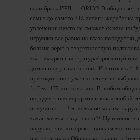
если брать ИРЛ — ORLY? В обществе со
семье до самого *18 летия* жеребенка п
увлечения никто не сможет (какие-нибу
игрушки все равно на глаза попадутся), д
больше верю в теоретическую подготовк
кьютимарки (литература/просмотр) или 
домашних развлечениях. И в итоге в *18
приходит поне уже готовое или выбравш
3. Секс НЕ по согласию. В любом общест
определенная иерархия и как и любой в
получится — *если мы не можем наруша
какая же мы тогда элита?* Ну и плюс все
нарушители, которые слишком много зн
изгонять их из Общества опасно, а *не