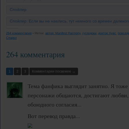
Спойлер
Спойлер: Если вы не наелись, тут немного со времен далекого
264 комментария
• Метки:
автор: Manifest Harmony
,
гуглодоки
,
доктор Хувс
,
повсед
Спаркл
264 комментария
1
2
3
Комментарии посвежее →
Тема фанфика выглядит занятно. Я тоже
персонажи общаются, достигают любви, 
обоюдного согласия...
Вот перевод правда...