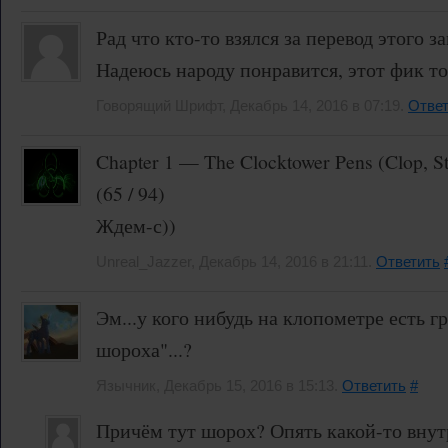
Рад что кто-то взялся за перевод этого 
Надеюсь народу понравится, этот фик то
Говорящий Шрифт, Декабрь 14, 2016 в 07:19.
Ответ
Chapter 1 — The Clocktower Pens (Clop, S
(65 / 94)
Ждем-с))
Unreal_Jazzer, Декабрь 14, 2016 в 21:11.
Ответить
Эм...у кого нибудь на клопометре есть г
шороха"...?
Язычник, Декабрь 15, 2016 в 15:13.
Ответить
#
Причём тут шорох? Опять какой-то внут