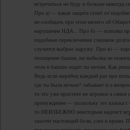
встречаться не буду и больше никогда с
Про а) — какая защита стоит от подобн
не сообщать при этом ничего об Обществ
нарушение НДА... Про б) — психика пр
подобные переключения слишком долгое
случится выброс наружу. Про в) — хор
посещение башни, но кобылка не пожела
этом в башню ходит по ночам. Как реш
Ведь если жеребец каждый раз при попы
где ты была ночью* забывает и о вопрос
то это уже простите не игровое а самое
принуждение — поскольку это калька с 
то НЕИЗБЕЖНО некоторым надоест игро
захотят настоящей боли, слез и крови.
тут уже не поможет, тут нужна уже *лоб