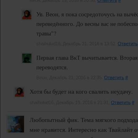
Веон, Декабрь 19, 2016 в 20:56.
Ответить
#
Ув. Веон, я пока сосредоточусь на вычё
переведённого. До весны вас не побесп
травы"?
shaihulud16, Декабрь 21, 2016 в 13:52.
Ответить
Первая глава ВкТ вычитывается. Вторая 
переводятся.
Веон, Декабрь 21, 2016 в 22:35.
Ответить
#
Хотя бы будет на кого свалить неудачу.
shaihulud16, Декабрь 19, 2016 в 21:31.
Ответить
#
Любопытный фик. Тема мягкого подхода
мне нравится. Интересно как Твайлайт от