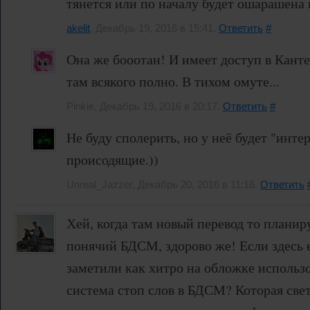
тянется или по началу будет ошарашена
akelit
, Декабрь 19, 2016 в 15:41.
Ответить
#
Она же бооотан! И имеет доступ в Кант
там всякого полно. В тихом омуте...
Pinkie, Декабрь 19, 2016 в 20:17.
Ответить
#
Не буду сполерить, но у неё будет "инте
происодящие.))
Unreal_Jazzer, Декабрь 20, 2016 в 11:16.
Ответить
Хей, когда там новый перевод то плани
понячий БДСМ, здорово же! Если здесь 
заметили как хитро на обложке использ
система стоп слов в БДСМ? Которая све