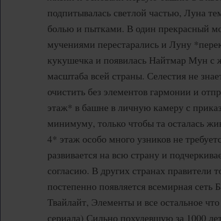
подпитывалась светлой частью, Луна тем
болью и пытками. В один прекрасный м
мучениями перестарались и Луну *перек
кукушечка и появилась Найтмар Мун с 
масштаба всей страны. Селестия не знает
очистить без элементов гармонии и отп
этаж* в башне в личную камеру с прика
минимуму, только чтобы та осталась жив
4* этаж особо много узников не требует
развивается на всю страну и подчеркивае
согласию. В других странах правители т
постепенно появляется всемирная сеть 
Твайлайт, Элементы и все остальное чт
сериала) Сильно похудевшую за 1000 ле