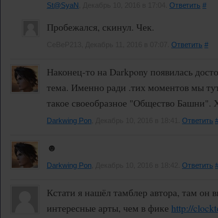
St@SyaN
, Декабрь 10, 2016 в 17:04.
Ответить
#
Пробежался, скинул. Чек.
CeBeP213, Декабрь 11, 2016 в 07:07.
Ответить
#
Наконец-то на Darkpony появилась досто
тема. Именно ради .тих моментов мы тут
такое своеобразное "Общество Башни". Х
Darkwing Pon
, Декабрь 10, 2016 в 18:41.
Ответить
☻
Darkwing Pon
, Декабрь 10, 2016 в 18:42.
Ответить
Кстати я нашёл тамблер автора, там он 
интересные арты, чем в фике
http://clock