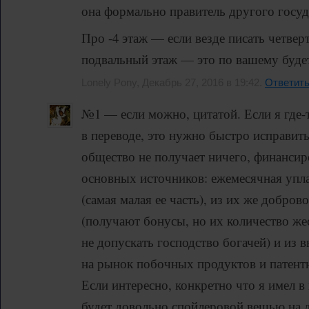
она формально правитель другого госуд
Про -4 этаж — если везде писать четве
подвальный этаж — это по вашему будет
Lonely Pony, Декабрь 27, 2016 в 19:42.
Ответит
№1 — если можно, цитатой. Если я где-
в переводе, это нужно быстро исправить
общество не получает ничего, финансир
основных источников: ежемесячная упл
(самая малая ее часть), из их же добро
(получают бонусы, но их количество же
не допускать господство богачей) и из 
на рынок побочных продуктов и патент
Если интересно, конкретно что я имел в 
будет довольно спойлеровой вещью на