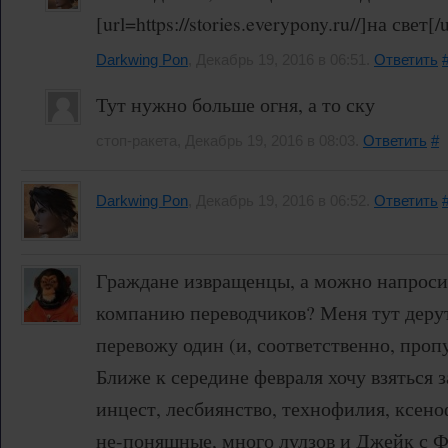
[url=https://stories.everypony.ru//]на свет[/
Darkwing Pon
, Декабрь 19, 2016 в 06:51.
Ответить
Тут нужно больше огня, а то ску
стоп-ракета, Декабрь 19, 2016 в 08:03.
Ответить
#
Darkwing Pon
, Декабрь 19, 2016 в 06:52.
Ответить
Граждане извращенцы, а можно напросит
компанию переводчиков? Меня тут дерут 
перевожу один (и, соответственно, проп
Ближе к середине февраля хочу взяться за
инцест, лесбиянство, технофилия, ксен
не-поняшные, много лулзов и Джейк с Ф