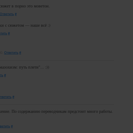
сюжет в порно это моветон.
Ответить
#
ики с сюжетом — наше всё :)
тить
#
30.
Ответить
#
зохизм: путь плети"... :))
ть
#
тветить
#
ение. По содержанию переводчикам предстоит много работы.
ветить
#