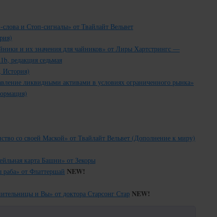
слова и Стоп-сигналы» от Твайлайт Вельвет
рия)
ники и их значения для чайников» от Лиры Хартстрингс —
1b, редакция седьмая
 История)
вление ликвидными активами в условиях ограниченного рынка»
формация)
тво со своей Маской» от Твайлайт Вельвет (Дополнение к миру)
йльная карта Башни» от Зекоры
NEW!
 раба» от Флаттершай
NEW!
ительницы и Вы» от доктора Старсонг Стар