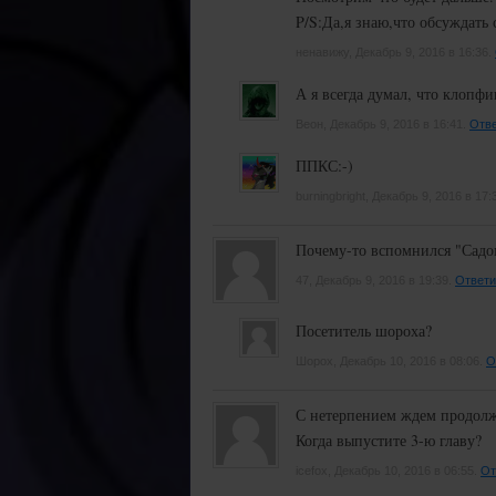
P/S:Да,я знаю,что обсуждать 
ненавижу, Декабрь 9, 2016 в 16:36.
А я всегда думал, что клопф
Веон, Декабрь 9, 2016 в 16:41.
Отве
ППКС:-)
burningbright, Декабрь 9, 2016 в 17:
Почему-то вспомнился "Садома
47, Декабрь 9, 2016 в 19:39.
Ответи
Посетитель шороха?
Шорох, Декабрь 10, 2016 в 08:06.
О
С нетерпением ждем продолж
Когда выпустите 3-ю главу?
icefox, Декабрь 10, 2016 в 06:55.
От