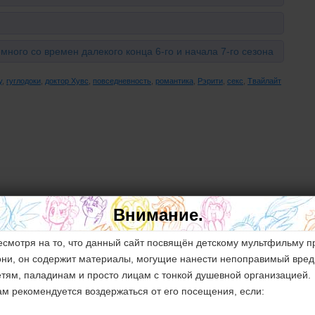
емного со времен далекого конца 6-го и начала 7-го сезона
y
,
гуглодоки
,
доктор Хувс
,
повседневность
,
романтика
,
Рэрити
,
секс
,
Твайлайт
но. Я тоже очень люблю, когда персонажи общаются,
Внимание.
 всякого там обоюдного согласия...
есмотря на то, что данный сайт посвящён детскому мультфильму п
они, он содержит материалы, могущие нанести непоправимый вред
етям, паладинам и просто лицам с тонкой душевной организацией.
 ._.
ам рекомендуется воздержаться от его посещения, если:
 по ошибке в тегах оказался? Он там точно есть? Роль в