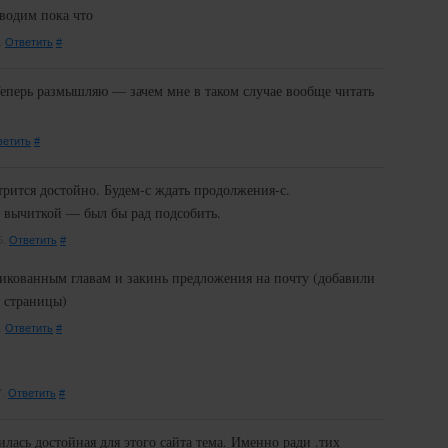
еводим пока что
.
Ответить
#
Теперь размышляю — зачем мне в таком случае вообще читать
ветить
#
трится достойно. Будем-с ждать продолжения-с.
 вычиткой — был бы рад подсобить.
5.
Ответить
#
икованным главам и закинь предложения на почту (добавили
й страницы)
.
Ответить
#
7.
Ответить
#
лась достойная для этого сайта тема. Именно ради .тих