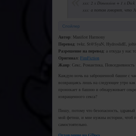
xxx: 2 x Dimension + 1 x Dick
xxx: а потом говорят, что 
Спойлер
Автор
: Manifest Harmony
Перевод
: twkr, St@SyaN, HydroslidE, jolt
Разрешение на перевод
: а откуда у нас 
Оригинал
:
FimFiction
Жанр
: Секс, Романтика, Повседневность
Каждую ночь на заброшенной башне с ча
возвращаясь лишь на следующее утро как 
проникает в башню и обнаруживает секрет
извращенного секса?
Пишу, потому что безопасность, здравы
мой фетиш, и мне нужны истории, чтоб п
самостоятельно.
Оглавление на GDocs