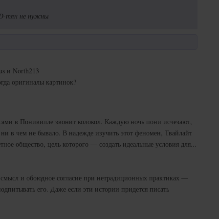
3D-тян не нужны
ius и North213
тогда оригиналы картинок?
сами в Понивилле звонит колокол. Каждую ночь пони исчезают,
ни в чем не бывало. В надежде изучить этот феномен, Твайлайт
ное общество, цель которого — создать идеальные условия для...
й смысл и обоюдное согласие при нетрадиционных практиках —
одпитывать его. Даже если эти истории придется писать