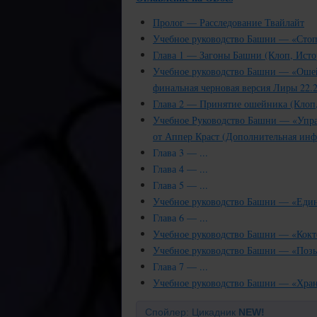
Пролог — Расследование Твайлайт
Учебное руководство Башни — «Стоп-
Глава 1 — Загоны Башни (Клоп, Исто
Учебное руководство Башни — «Ошей
финальная черновая версия Лиры 22.2
Глава 2 — Принятие ошейника (Клоп,
Учебное Руководство Башни — «Упра
от Аппер Краст (Дополнительная ин
Глава 3 — ...
Глава 4 — ...
Глава 5 — ...
Учебное руководство Башни — «Единс
Глава 6 — ...
Учебное руководство Башни — «Кокте
Учебное руководство Башни — «Позы
Глава 7 — ...
Учебное руководство Башни — «Хран
Спойлер: Цикадник
NEW!