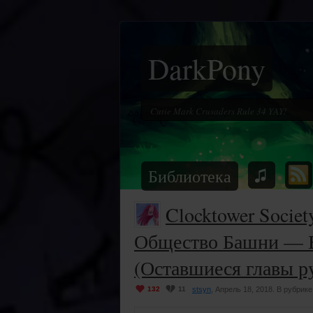
DarkPony
Библиотека
Clocktower Societ
Общество Башни — В
(Оставшиеся главы р
132
11
stsyn
, Апрель 18, 2018. В рубрике