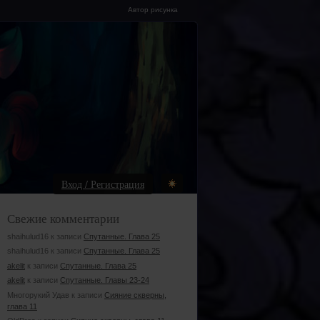
Автор рисунка
Вход / Регистрация
Свежие комментарии
shaihulud16 к записи
Спутанные. Глава 25
shaihulud16 к записи
Спутанные. Глава 25
akelit
к записи
Спутанные. Глава 25
akelit
к записи
Спутанные. Главы 23-24
Многорукий Удав к записи
Сияние скверны,
глава 11