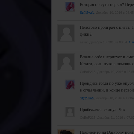
Которая по сути первая? Пер
St@SyaN
, Декабрь 10, 2016 в 08:45
Неистово проиграл с цитат. 
фики?..
astirit, Декабрь 10, 2016 в 08:34.
От
Вполне себе интригует и смо
Кстати, если нужна помощь с
CeBeP213, Декабрь 10, 2016 в 15:5
Пройдись тогда по уже опубл
в оглавлении, в конце перво
St@SyaN
, Декабрь 10, 2016 в 17:04
Пробежался, скинул. Чек.
CeBeP213, Декабрь 11, 2016 в 07:0
Наконец-то на Darkpony появи