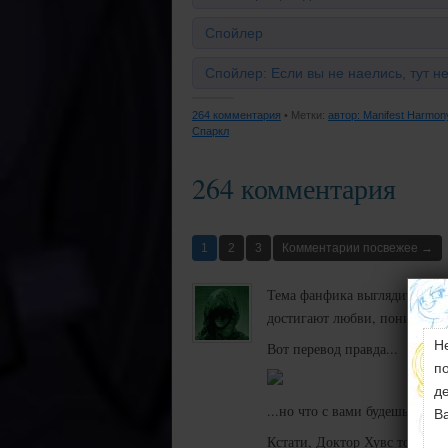
Спойлер
Спойлер: Если вы не наелись, тут н
264 комментария
• Метки:
автор: Manifest Harmon
Спаркл
264 комментария
1
2
3
Комментарии посвежее →
Тема фанфика выглядит занят
достигают любви, понимания,
Н
Вот перевод правда...
п
д
...но что с вами будешь делать
В
Кстати, Доктор Хувс точно не