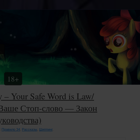
18+
y – Your Safe Word is Law/
аше Стоп-слово — Закон
уководства)
:
Правило 34
,
Рассказы
,
Шиппинг
.