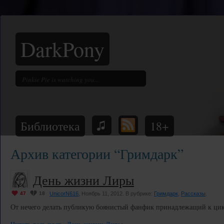
DarkPony
Библиотека
18+
Архив категории “Гримдарк”
День жизни Лиры
47
18
UnicorN616
, Ноябрь 11, 2012. В рубрике:
Гримдарк
,
Рассказы
.
От нечего делать публикую боянистый фанфик принадлежащий к цик