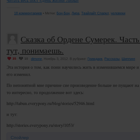
Читать весь пост «День жизни Лиры»
18 комментариев
• Метки:
Бон-Бон
,
Лира
,
Твайлайт Спаркл
,
человеки
Сказка об Ордене Сумерек. Часть
тут, понимаешь.
35
10
dimone
, Ноябрь 3, 2012. В рубрике:
Гримдарк
,
Рассказы
,
Шиппинг
.
Эта история о том, как пони научились жить в изменившемся мире и 
его изменил.
По непонятной мне причине сие произведение больше не пущают на 
то интересно, то продолжение вот здесь:
http://tabun.everypony.ru/blog/stories/52946.html
и тут:
http://stories.everypony.ru/story/1053/
Спойлер