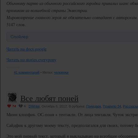
Обычному парню из обычного российского городка привалил шанс об
прямиком из волшебной страны Эквестрии.
Мировоззрение главного героя не обязательно совпадает с авторским.
3147 слов.
Спойлер
Читать на docs.google
Читать на stories.everypony
41 комментарий
• Метки:
человеки
Все любят поней
74
6
DWriter
, Октябрь 6, 2012. В рубрике:
Гримдарк
,
Правило 34
,
Рассказы
Мини клопфик. ОС-поня + тентакли. От лица тентакля. Чуток экстрим
Сайдфик к другому моему тексту, предполагался для своих, потому бе
Это мой первый текст, который я выкладываю на всеобщее обозрение