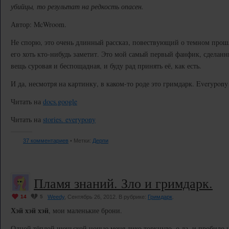
убийцы, то результат на редкость опасен.
Автор: McWroom.
Не спорю, это очень длинный рассказ, повествующий о темном прошл
его хоть кто-нибудь заметит. Это мой самый первый фанфик, сделанн
вещь суровая и беспощадная, и буду рад принять её, как есть.
И да, несмотря на картинку, в каком-то роде это гримдарк. Everypony 
Читать на
docs.google
Читать на
stories. everypony
37 комментариев
• Метки:
Дерпи
Пламя знаний. Зло и гримдарк.
14
5
Weedy
, Сентябрь 26, 2012. В рубрике:
Гримдарк
.
Хэй хэй хэй
, мои маленькие брони.
Одной тёплой июньской ночью меня дико торкнуло, о да, и пробило н