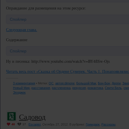
Оправдание для размещения на этом ресурсе:
Спойлер
Следующая глава.
Содержание
Спойлер
Ну и песенка: http://www.youtube.com/watch?v=BY4flSw-Ojs
Читать весь пост «Сказка об Ордене Сумерек. Часть 1. Понапоявляли
3 комментария
• Метки:
OC
,
автор:dimone
,
Большой Мак
,
Бон-Бон
,
Дерпи
,
Зве
Новый Мир
,
расставания
,
расчлененка
,
рекурсия
,
романтика
,
Свити Бель
,
сме
Эплджек
Садовод
40
17
Escapist
, Октябрь 27, 2012. В рубрике:
Гримдарк
,
Рассказы
.