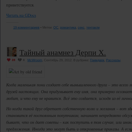
приветствуется.
Читать на GDocs
19 комментариев
• Метки:
OC
,
романтика
,
секс
,
тентакли
Тайный анамнез Дерпи Х.
39
0
McWroom
, Сентябрь 29, 2012. В рубрике:
Гримдарк
,
Рассказы
.
Когда маленькая пони создает себе вымышленного друга – это всего л
друзей настоящих. Она придумывает ему имя, она примерно осознает 
любит, и что ему не нравится. Всё это создается, исходя из её личн
Но когда такой друг обретает собственную волю и желания – вот з
становится её постоянным попутчиком, начинает непредвзято обсужд
бывает, что он дает советы – как поступить в том случае, или ином
предложения. Иногда это могут быть и откровенные приказы. А если