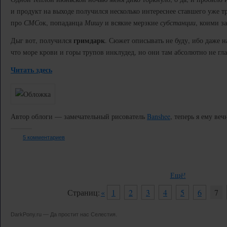
и продукт на выходе получился несколько интереснее ставшего уже 
про
СМС
ок, попаданца
Мишу
и всякие мерзкие
субстанции
, коими з
гримдарк
Дыг вот, получился
. Сюжет описывать не буду, ибо даже н
что море крови и горы трупов инклудед, но они там абсолютно не гла
Читать здесь
Автор облоги — замечательный рисователь
Banshee
, теперь я ему веч
5 комментариев
Ещё!
Страниц:
«
1
2
3
4
5
6
7
DarkPony.ru — Да простит нас Селестия.