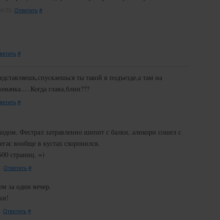
04:33.
Ответить
#
ветить
#
едставляешь,спускаешься ты такой в подъезде,а там на
вачка.....Когда глава,блин???
ветить
#
одом. Фестрал затравленно шипит с балки, аликорн сошел с
Пегас вообще в кустах схоронился.
600 страниц. =)
4.
Ответить
#
м за один вечер.
ки!
8.
Ответить
#