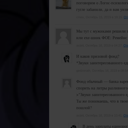
поговорим о Логос-психологии
гугле забанили, да и вам уи
cmex, Октябрь 15, 2019 в 18:15.
От
Мы тут с мужиками решили п
или ехе-шник ФОЕ: Ремейнс 
astirit, Октябрь 16, 2019 в 04:27.
От
И каков призовой фонд?
*Звуки заинтересованного е
gedzerath, Октябрь 16, 2019 в 08:5
Фонд обычный — банка варень
спорить на литры разливного
>"Звуки заинтересованного е
Ты же понимаешь, что в твое
пошлой?
astirit, Октябрь 16, 2019 в 10:41.
От
В день зарплаты единоро