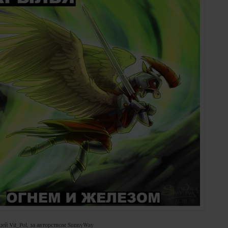
ей Vit_Pol, за авторством SunnyWay