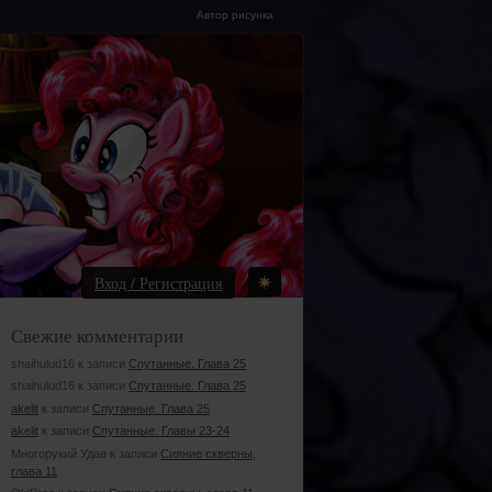
Автор рисунка
Вход / Регистрация
Свежие комментарии
shaihulud16 к записи
Спутанные. Глава 25
shaihulud16 к записи
Спутанные. Глава 25
akelit
к записи
Спутанные. Глава 25
akelit
к записи
Спутанные. Главы 23-24
Многорукий Удав к записи
Сияние скверны,
глава 11