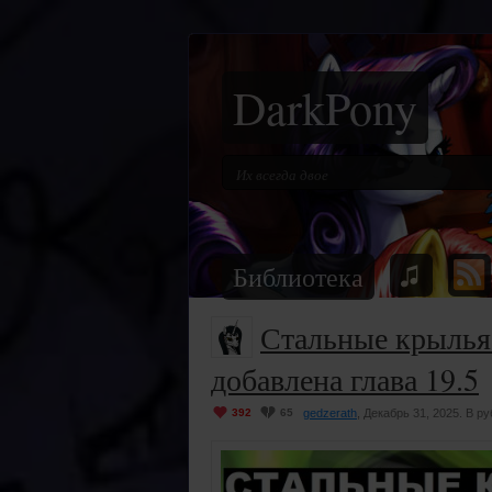
DarkPony
Библиотека
Стальные крылья
добавлена глава 19.5
392
65
gedzerath
, Декабрь 31, 2025. В р