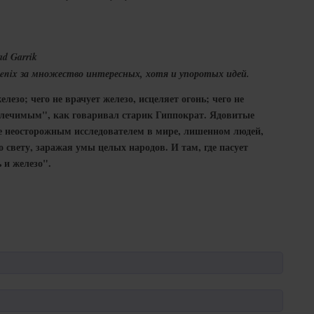
ad Garrik
oenix за множество интересных, хотя и упоротых идей.
елезо; чего не врачует железо, исцеляет огонь; чего не
еизлечимым", как говаривал старик Гиппократ. Ядовитые
е неосторожным исследователем в мире, лишенном людей,
 свету, заражая умы целых народов. И там, где пасует
 и железо".