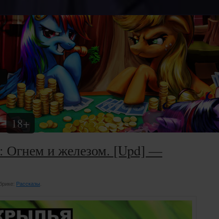
18+
: Огнем и железом. [Upd] —
убрике:
Рассказы
.