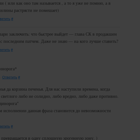
 ( или как оно там называется , а то я уже не помню, а в
звилины растрясти не помешает)
ветить
#
ари заключить: что быстрее выйдет — глава СК в продакшен
с последним патчем. Даже не знаю — на кого лучше ставить?
ветить
#
динорога*
4.
Ответить
#
я да корзина печенья. Для нас наступили времена, когда
 светлого либо не солидно, либо вредно, либо даже противно.
динорога"
м исполнении данная фраза становится до невозможности
ветить
#
г превращается в одну сплошную эрогенную зону. )