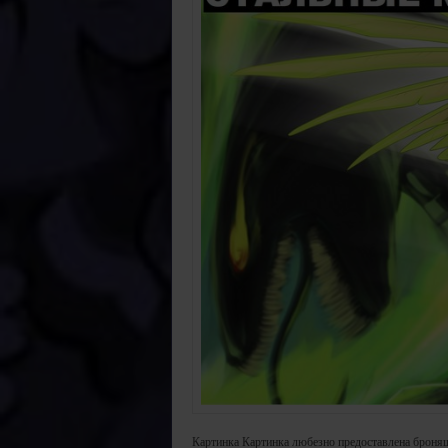
Картинка Картинка любезно предоставлена броняш