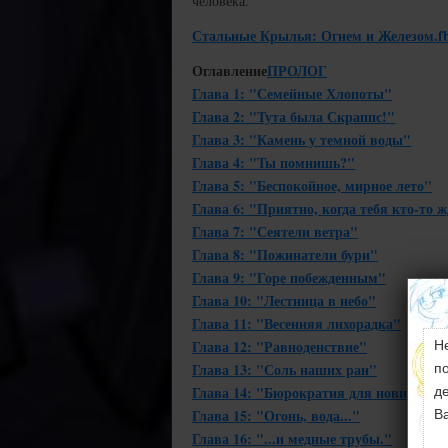
человека.
Стальные Крылья: Огнем и Железом.f
Оглавление
ПРОЛОГ
Глава 1: "Семейные Хлопоты"
Глава 2: "Тута была Скраппс!"
Глава 3: "Камень у темной воды"
Глава 4: "Ты помнишь?"
Глава 5: "Беспокойное, мирное лето"
Глава 6: "Приятно, когда тебя кто-то 
Глава 7: "Сеятели ветра"
Глава 8: "Пожинатели бури"
Глава 9: "Горе побежденным"
Глава 10: "Лестница в небо"
Глава 11: "Весенняя лихорадка"
Глава 12: "Равноденствие"
Н
Глава 13: "Соль наших ран"
п
Глава 14: "Бюрократия для новичков"
д
Глава 15: "Огонь, вода..."
В
Глава 16: "...и медные трубы."