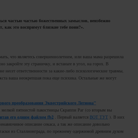
ься частью частью божественных замыслов, неизбежно
т, как это воспримут близкие тебе пони?».
ать, что являетесь совершеннолетним, или ваша мама разрешила
но закройте эту страничку, и встаньте в угол, на горох. В
е несет ответственности за какие-либо психологические травмы,
екста ваша неокрепшая пока еще психика. Остальные же могут
рвого преобразования Эквестрийского Легиона"
х мелкой пятнистой пакостницы Скраппи Раг (со вторым вы
итав его одним файлом fb2
. Первый валяется
ВОТ ТУТ
). В них
ненавязчивое описание секаса, а так же описание довольно
егаски из Сталлионграда, по прежнему одержимой древним духом