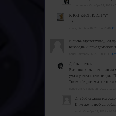
gedzerath, Октябрь 17, 2019 в 
КЛОП-КЛОП-КЛОП ???
))))
cmex, Октябрь 16, 2019 в 21:40.
От
И снова здравствуйте))Гед,пр
выходе,на кнопке домофона.же
andor, Октябрь 25, 2019 в 14:41.
От
Добрый вечер.
Вычитка главы идет полным х
ума и улетел в теплые края. 
Тяжело безрогим даются эти 
gedzerath, Октябрь 25, 2019 в 19:1
Эти 600 страниц мы сожре
И тут же потребуем добав
astirit, Октябрь 27, 2019 в 04:1