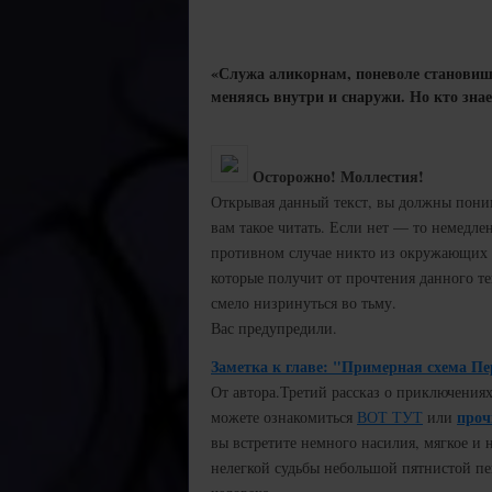
«Служа аликорнам, поневоле становиш
меняясь внутри и снаружи. Но кто знае
Осторожно! Моллестия!
Открывая данный текст, вы должны поним
вам такое читать. Если нет — то немедлен
противном случае никто из окружающих н
которые получит от прочтения данного т
смело низринуться во тьму.
Вас предупредили.
Заметка к главе: "Примерная схема Пе
От автора.
Третий рассказ о приключения
проч
можете ознакомиться
ВОТ ТУТ
или
вы встретите немного насилия, мягкое и 
нелегкой судьбы небольшой пятнистой п