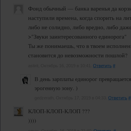
Фонд обычный — банка варенья да корзи
наступили времена, когда спорить на ли
либо не солидно, либо вредно, либо даж
>"Звуки заинтересованного единорога"
Ты же понимаешь, что в твоем исполнен
становится до невозможности пошлой?
astirit, Октябрь 16, 2019 в 10:41.
Ответить
#
В день зарплаты единорог превращаетс
эрогенную зону. )
gedzerath, Октябрь 17, 2019 в 04:33.
Ответить
#
КЛОП-КЛОП-КЛОП ???
))))
cmex, Октябрь 16, 2019 в 21:40.
Ответить
#