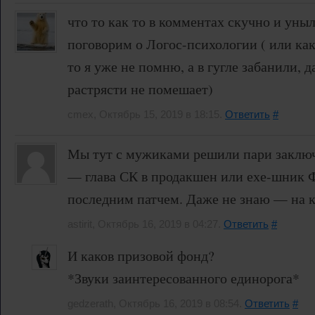
что то как то в комментах скучно и уныл
поговорим о Логос-психологии ( или как 
то я уже не помню, а в гугле забанили, 
растрясти не помешает)
cmex, Октябрь 15, 2019 в 18:15.
Ответить
#
Мы тут с мужиками решили пари заключ
— глава СК в продакшен или ехе-шник 
последним патчем. Даже не знаю — на к
astirit, Октябрь 16, 2019 в 04:27.
Ответить
#
И каков призовой фонд?
*Звуки заинтересованного единорога*
gedzerath, Октябрь 16, 2019 в 08:54.
Ответить
#