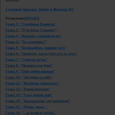
человека.
Стальные Крылья: Огнем и Железом.fb2
Оглавление
ПРОЛОГ
Глава 1: "Семейные Хлопоты"
Глава 2: "Тута была Скраппс!"
Глава 3: "Камень у темной воды"
Глава 4: "Ты помнишь?"
Глава 5: "Беспокойное, мирное лето"
Глава 6: "Приятно, когда тебя кто-то ждет"
Глава 7: "Сеятели ветра"
Глава 8: "Пожинатели бури"
Глава 9: "Горе побежденным"
Глава 10: "Лестница в небо"
Глава 11: "Весенняя лихорадка"
Глава 12: "Равноденствие"
Глава 13: "Соль наших ран"
Глава 14: "Бюрократия для новичков"
Глава 15: "Огонь, вода..."
Глава 16: "...и медные трубы."