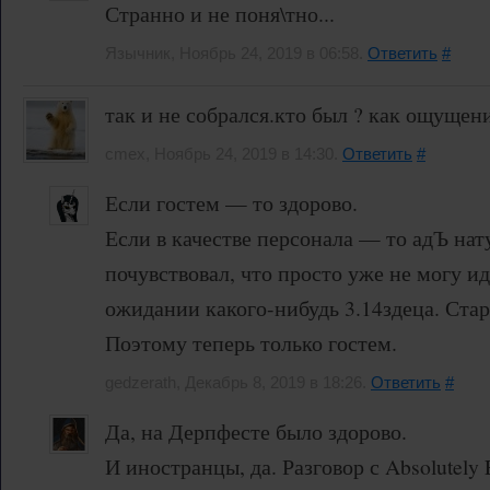
Странно и не поня\тно...
Язычник, Ноябрь 24, 2019 в 06:58.
Ответить
#
так и не собрался.кто был ? как ощущени
cmex, Ноябрь 24, 2019 в 14:30.
Ответить
#
Если гостем — то здорово.
Если в качестве персонала — то адЪ нат
почувствовал, что просто уже не могу ид
ожидании какого-нибудь 3.14здеца. Старо
Поэтому теперь только гостем.
gedzerath, Декабрь 8, 2019 в 18:26.
Ответить
#
Да, на Дерпфесте было здорово.
И иностранцы, да. Разговор с Absolutely 