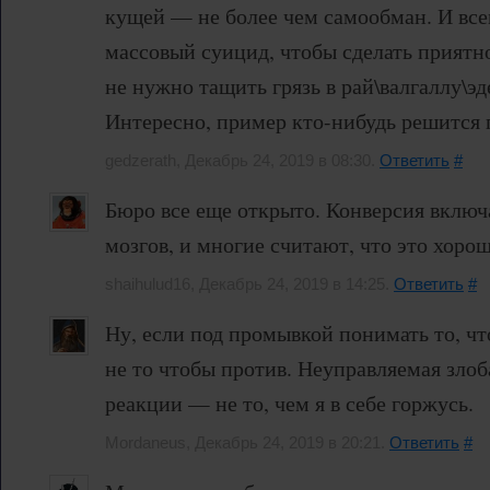
кущей — не более чем самообман. И все
массовый суицид, чтобы сделать приятно
не нужно тащить грязь в рай\валгаллу\эд
Интересно, пример кто-нибудь решится 
gedzerath, Декабрь 24, 2019 в 08:30.
Ответить
#
Бюро все еще открыто. Конверсия включ
мозгов, и многие считают, что это хорош
shaihulud16, Декабрь 24, 2019 в 14:25.
Ответить
#
Ну, если под промывкой понимать то, чт
не то чтобы против. Неуправляемая злоб
реакции — не то, чем я в себе горжусь.
Mordaneus, Декабрь 24, 2019 в 20:21.
Ответить
#