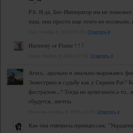
P.S. И да, Бог-Император им не поможет.
наш, они просто еще этого не осознали,
Rud, Ноябрь 8, 2019 в 01:00.
Ответить
#
Harmony or Flame ! ! !
cmex, Ноябрь 8, 2019 в 07:06.
Ответить
#
Агась...арально и анально-выражаясь фи
Эквестрию и судьбу как у Скрапи Раг? К
фестралом...? Тогда не хулиганьте,а то..
сбудутся...мечты.
Язычник, Ноябрь 8, 2019 в 11:18.
Ответить
#
Как она говорила принцессам, "Украден