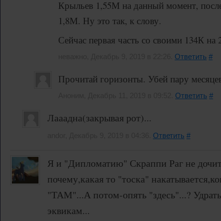
Крыльев 1,55М на данный момент, после
1,8М. Ну это так, к слову.
Сейчас первая часть со своими 134К на 
неважно, Декабрь 9, 2019 в 22:26.
Ответить
#
Прочитай горизонты. Убей пару месяце
Аноним, Декабрь 11, 2019 в 09:52.
Ответить
#
Лааадна(закрывая рот)...
andor, Декабрь 9, 2019 в 04:36.
Ответить
#
Я и "Дипломатию" Скраппи Раг не дочит
почему,какая то "тоска" накатывается,
"ТАМ"...А потом-опять "здесь"...? Удрать
эквикам...