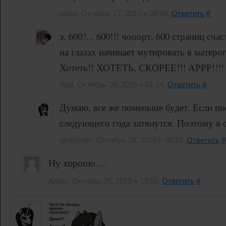
astirit, Октябрь 27, 2019 в 04:18.
Ответить
#
э, 600?... 600!!! чооорт, 600 страниц сча
на глазах начинает мутировать в матеро
Хотеть!! ХОТЕТЬ, СКОРЕЕ!!! АРРР!
Rud, Октябрь 28, 2019 в 01:14.
Ответить
#
Думаю, все же поменьше будет. Если пис
следующего года затянутся. Поэтому в 
gedzerath, Октябрь 28, 2019 в 06:29.
Ответить
#
Ну хорошо....
Andor, Октябрь 26, 2019 в 13:50.
Ответить
#