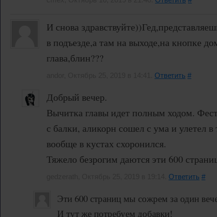
И снова здравствуйте))Гед,представляеш
в подъезде,а там на выходе,на кнопке до
глава,блин???
andor, Октябрь 25, 2019 в 14:41.
Ответить
#
Добрый вечер.
Вычитка главы идет полным ходом. Фес
с балки, аликорн сошел с ума и улетел в
вообще в кустах схоронился.
Тяжело безрогим даются эти 600 страниц
gedzerath, Октябрь 25, 2019 в 19:14.
Ответить
#
Эти 600 страниц мы сожрем за один веч
И тут же потребуем добавки!