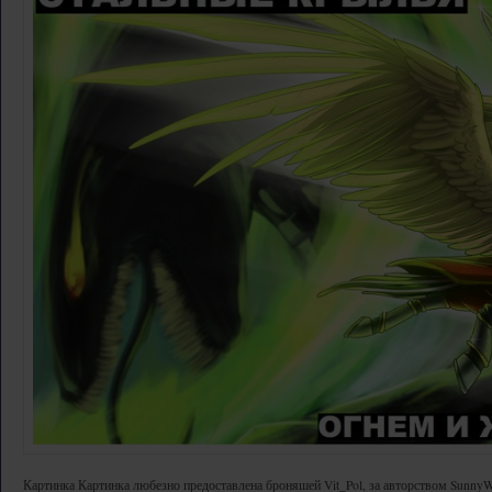
Картинка Картинка любезно предоставлена броняшей Vit_Pol, за авторством Sunny