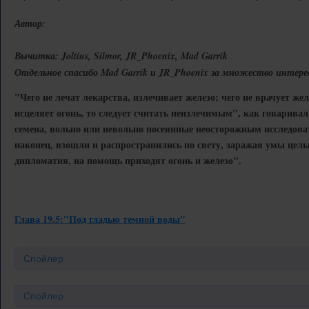
Автор:
Вычитка: Joltius, Silmor, JR_Phoenix, Mad Garrik
Отдельное спасибо Mad Garrik и JR_Phoenix за множество интере
"Чего не лечат лекарства, излечивает железо; чего не врачует желе
исцеляет огонь, то следует считать неизлечимым", как говарива
семена, вольно или невольно посеянные неосторожным исследова
наконец, взошли и распространились по свету, заражая умы целых
дипломатия, на помощь приходят огонь и железо".
Глава 19.5:"Под гладью темной воды"
Спойлер
Спойлер