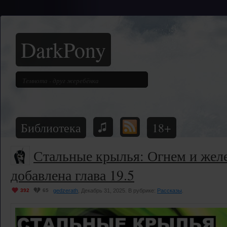
DarkPony
Библиотека
18+
Стальные крылья: Огнем и жел
добавлена глава 19.5
392
65
gedzerath
, Декабрь 31, 2025. В рубрике:
Рассказы
.