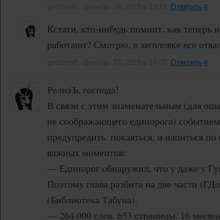
gedzerath, Декабрь 27, 2019 в 12:15.
Ответить
#
Кстати, кто-нибудь помнит, как теперь 
работают? Смотрю, в заголовке все отва
gedzerath, Декабрь 27, 2019 в 14:07.
Ответить
#
РелизЪ, господа!
В связи с этим знаменательным (для ош
не соображающего единорога) событием,
предупредить, покаяться, и напиться по
важных моментов:
— Единорог обнаружил, что у даже у Гуг
Поэтому глава разбита на две части (ГД
(Библиотека Табуна).
— 264.000 слов. 653 страницы. 16 месяц