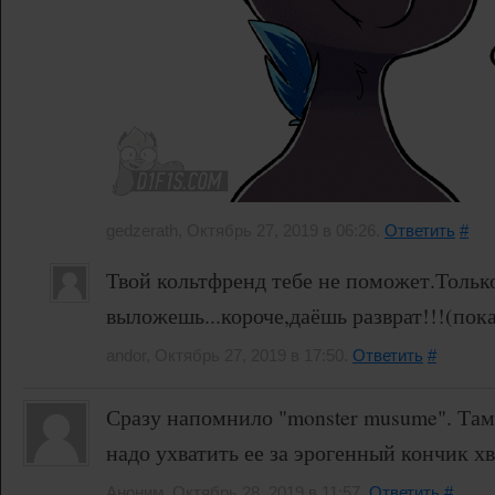
gedzerath, Октябрь 27, 2019 в 06:26.
Ответить
#
Твой кольтфренд тебе не поможет.Тольк
выложешь...короче,даёшь разврат!!!(пока
andor, Октябрь 27, 2019 в 17:50.
Ответить
#
Сразу напомнило "monster musume". Там
надо ухватить ее за эрогенный кончик хв
Аноним, Октябрь 28, 2019 в 11:57.
Ответить
#