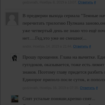
gedzerath, Ноябрь 8, 2019 в 13:07.
Ответить
#
В предверии выхода сериала "Темные на
перечитать трилогию Пулмана заново,она
уже четвертый день не знаю что ещё поч
нет.....Гед,это уже не смешно(...
andor, Ноябрь 14, 2019 в 21:44.
Ответить
#
Прошу прощения. Глава на вычитке. Еди
гуглдоков, оказывается, тоже есть лимит
знаков. Поэтому главу придется разбить 
Единорог приполз после суток, и пополз
gedzerath, Ноябрь 16, 2019 в 07:35.
Ответить
#
Спят усталые поняши,крепко спят...