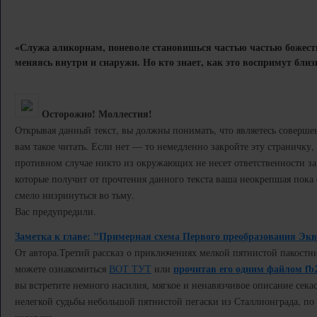
«Служа аликорнам, поневоле становишься частью частью божест
меняясь внутри и снаружи. Но кто знает, как это воспримут близ
Осторожно! Моллестия!
Открывая данный текст, вы должны понимать, что являетесь соверш
вам такое читать. Если нет — то немедленно закройте эту страничку, и
противном случае никто из окружающих не несет ответственности за
которые получит от прочтения данного текста ваша неокрепшая пока
смело низринуться во тьму.
Вас предупредили.
Заметка к главе: "Примерная схема Первого преобразования Экв
От автора.
Третий рассказ о приключениях мелкой пятнистой пакостн
прочитав его одним файлом fb
можете ознакомиться
ВОТ ТУТ
или
вы встретите немного насилия, мягкое и ненавязчивое описание секас
нелегкой судьбы небольшой пятнистой пегаски из Сталлионграда, п