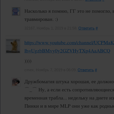
Насколько я помню, ГГ это не помогло, 
травмирован. :)
32167, Ноябрь 1, 2019 в 21:58.
Ответить
#
https://www.youtube.com/channel/UCPM
lb=UgzbBMvy0y2GZVHyTXp4AaABCQ
))))
cmex, Ноябрь 7, 2019 в 06:09.
Ответить
#
Дружбомагия штука хорошая, ее должно 
⌒_⌒ Ну, а если есть сопротивляющиеся,
временная трабла... недельку на диете и
Пинки и в мире MLP они уже как родные
⇁‿⇁