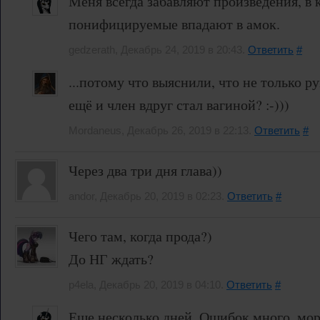
Меня всегда забавляют произведения, в 
понифицируемые впадают в амок.
gedzerath, Декабрь 24, 2019 в 20:43.
Ответить
#
...потому что выяснили, что не только р
ещё и член вдруг стал вагиной? :-)))
Mordaneus, Декабрь 26, 2019 в 22:13.
Ответить
#
Через два три дня глава))
andor, Декабрь 20, 2019 в 02:23.
Ответить
#
Чего там, когда прода?)
До НГ ждать?
p4ela, Декабрь 20, 2019 в 04:10.
Ответить
#
Еще несколько дней. Ошибок много, мо