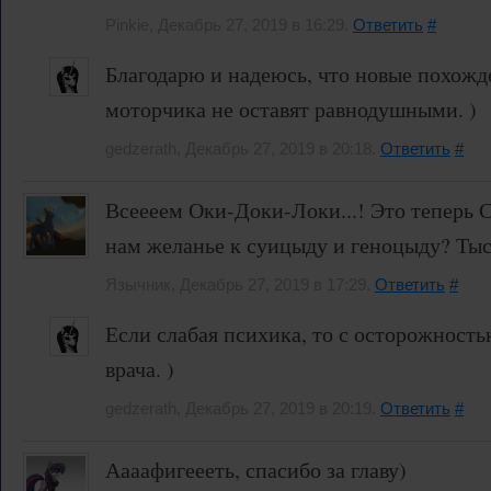
Pinkie, Декабрь 27, 2019 в 16:29.
Ответить
#
Благодарю и надеюсь, что новые похожд
моторчика не оставят равнодушными. )
gedzerath, Декабрь 27, 2019 в 20:18.
Ответить
#
Всеееем Оки-Доки-Локи...! Это теперь С
нам желанье к суицыду и геноцыду? Тыссс
Язычник, Декабрь 27, 2019 в 17:29.
Ответить
#
Если слабая психика, то с осторожность
врача. )
gedzerath, Декабрь 27, 2019 в 20:19.
Ответить
#
Аааафигеееть, спасибо за главу)