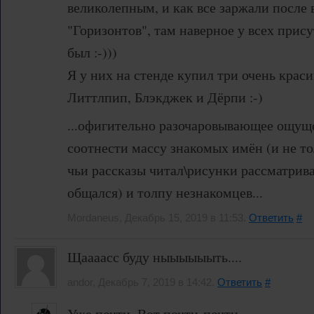
великолепным, и как все заржали после
"Горизонтов", там наверное у всех прис
был :-)))
Я у них на стенде купил три очень краси
Литтлпип, Блэкджек и Дёрпи :-)
...офигительно разочаровывающее ощущ
соотнести массу знакомых имён (и не то
чьи рассказы читал\рисунки рассматривал
общался) и толпу незнакомцев...
Mordaneus, Декабрь 15, 2019 в 11:53.
Ответить
#
Щаааасс буду ныыыыыыть....
andor, Декабрь 7, 2019 в 14:42.
Ответить
#
Уже почти. Вот почти-почти.