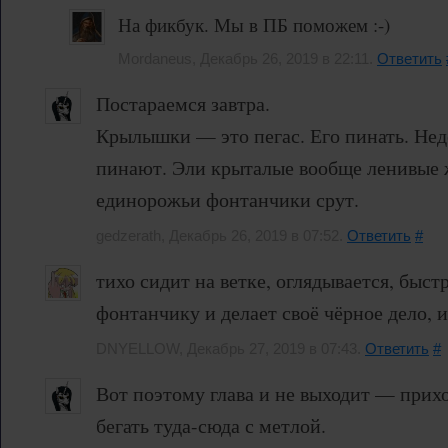
На фикбук. Мы в ПБ поможем :-)
Mordaneus, Декабрь 26, 2019 в 22:11.
Ответить
Постараемся завтра.
Крылышки — это пегас. Его пинать. Нед
пинают. Эли крыталые вообще ленивые 
единорожьи фонтанчики срут.
gedzerath, Декабрь 26, 2019 в 07:52.
Ответить
#
тихо сидит на ветке, оглядывается, быст
фонтанчику и делает своё чёрное дело, и 
DNYELLOW, Декабрь 27, 2019 в 07:43.
Ответить
#
Вот поэтому глава и не выходит — прихо
бегать туда-сюда с метлой.