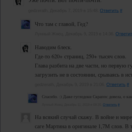
gedzerath, Декабрь 7, 2019 в 15:48.
Ответить
#
Что там с главой, Гед?
Лунный Жнец, Декабрь 9, 2019 в 14:36.
Ответи
Наводим блеск.
Где-то 620+ страниц, 250+ тысяч слов.
Глава разбита на две части, но первую г
загрузить не в состоянии, срываясь в ист
gedzerath, Декабрь 9, 2019 в 21:06.
Ответить
#
Спасибо. :) Даже гуглодоки Скраппс довела, о как.
Лунный Жнец, Декабрь 11, 2019 в 09:20.
Ответить
#
На всякий случай скажу. В войне и мире
саге Мартина в оригинале 1,7М слов. В 