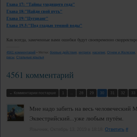
Глава 17: "Тайны уходящего года"
Глава 18:"Найди свой путь"
Глава 19:"Цугцванг"
Глава 19.5:"Под гладью темной воды"
Как всегда, замеченные вами ошибки будут своевременно скорректир
4561 комментарий
• Метки:
боевые действия
,
интриги
,
насилие
,
Огнем и Железом
,
расы
,
Стальные крылья
4561 комментарий
← Комментарии постарше
1
...
28
29
30
31
32
33
Мне надо забить на весь человеческий М
Эквестрийский...уже любым путём.
Язычник, Октябрь 13, 2019 в 18:18.
Ответить
#