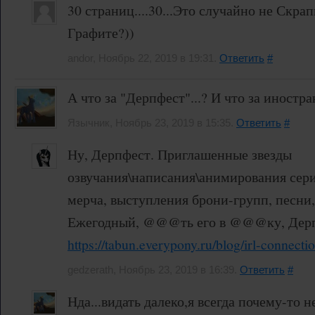
30 страниц....30...Это случайно не Скра
Графите?))
andor, Ноябрь 22, 2019 в 19:31.
Ответить
#
А что за "Дерпфест"...? И что за иностра
Язычник, Ноябрь 23, 2019 в 15:35.
Ответить
#
Ну, Дерпфест. Приглашенные звезды
озвучания\написания\анимирования сери
мерча, выступления брони-групп, песни
Ежегодный, @@@ть его в @@@ку, Дерп
https://tabun.everypony.ru/blog/irl-connect
gedzerath, Ноябрь 23, 2019 в 16:39.
Ответить
#
Нда...видать далеко,я всегда почему-то н