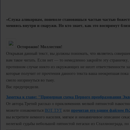
«Служа аликорнам, поневоле становишься частью частью божест
меняясь внутри и снаружи. Но кто знает, как это воспримут близ
Осторожно! Моллестия!
Открывая данный текст, вы должны понимать, что являетесь соверш
вам такое читать. Если нет — то немедленно закройте эту страничку, и
противном случае никто из окружающих не несет ответственности за
которые получит от прочтения данного текста ваша неокрепшая пока
смело низринуться во тьму.
Вас предупредили.
Заметка к главе: "Примерная схема Первого преобразования Экв
От автора.
Третий рассказ о приключениях мелкой пятнистой пакостн
прочитав его одним файлом fb
можете ознакомиться
ВОТ ТУТ
или
вы встретите немного насилия, мягкое и ненавязчивое описание секас
нелегкой судьбы небольшой пятнистой пегаски из Сталлионграда, п