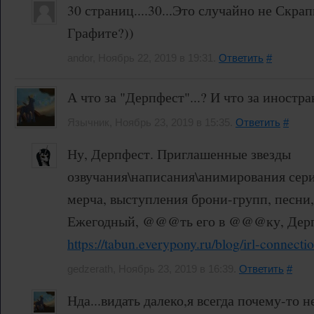
30 страниц....30...Это случайно не Скра
Графите?))
andor, Ноябрь 22, 2019 в 19:31.
Ответить
#
А что за "Дерпфест"...? И что за иностра
Язычник, Ноябрь 23, 2019 в 15:35.
Ответить
#
Ну, Дерпфест. Приглашенные звезды
озвучания\написания\анимирования сери
мерча, выступления брони-групп, песни
Ежегодный, @@@ть его в @@@ку, Дерп
https://tabun.everypony.ru/blog/irl-connect
gedzerath, Ноябрь 23, 2019 в 16:39.
Ответить
#
Нда...видать далеко,я всегда почему-то н