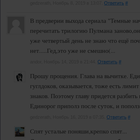
gedzerath, Ноябрь 8, 2019 в 13:07.
Ответить
#
В предверии выхода сериала "Темные на
перечитать трилогию Пулмана заново,она
уже четвертый день не знаю что ещё поч
нет.....Гед,это уже не смешно(...
andor, Ноябрь 14, 2019 в 21:44.
Ответить
#
Прошу прощения. Глава на вычитке. Еди
гуглдоков, оказывается, тоже есть лимит
знаков. Поэтому главу придется разбить 
Единорог приполз после суток, и пополз
gedzerath, Ноябрь 16, 2019 в 07:35.
Ответить
#
Спят усталые поняши,крепко спят...