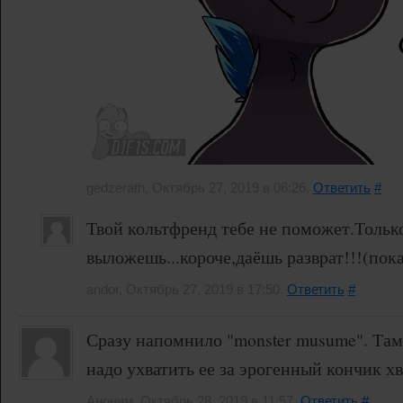
gedzerath, Октябрь 27, 2019 в 06:26.
Ответить
#
Твой кольтфренд тебе не поможет.Тольк
выложешь...короче,даёшь разврат!!!(пока
andor, Октябрь 27, 2019 в 17:50.
Ответить
#
Сразу напомнило "monster musume". Там
надо ухватить ее за эрогенный кончик хв
Аноним, Октябрь 28, 2019 в 11:57.
Ответить
#