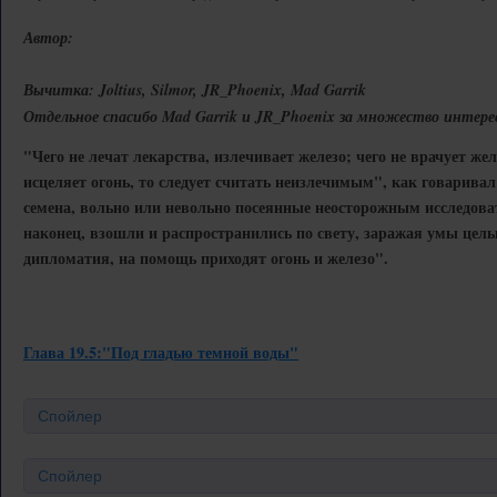
Автор:
Вычитка: Joltius, Silmor, JR_Phoenix, Mad Garrik
Отдельное спасибо Mad Garrik и JR_Phoenix за множество интере
"Чего не лечат лекарства, излечивает железо; чего не врачует желе
исцеляет огонь, то следует считать неизлечимым", как говарива
семена, вольно или невольно посеянные неосторожным исследова
наконец, взошли и распространились по свету, заражая умы целых
дипломатия, на помощь приходят огонь и железо".
Глава 19.5:"Под гладью темной воды"
Спойлер
Спойлер