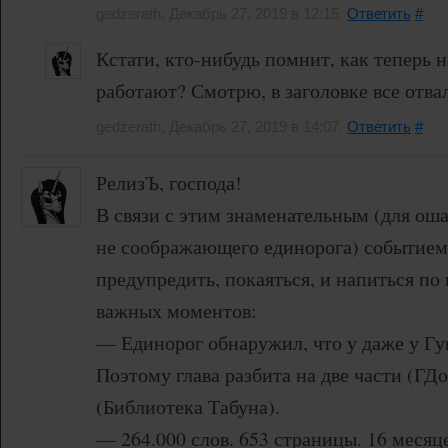
gedzerath, Декабрь 27, 2019 в 12:15.
Ответить
#
Кстати, кто-нибудь помнит, как теперь 
работают? Смотрю, в заголовке все отва
gedzerath, Декабрь 27, 2019 в 14:07.
Ответить
#
РелизЪ, господа!
В связи с этим знаменательным (для ош
не соображающего единорога) событием,
предупредить, покаяться, и напиться по
важных моментов:
— Единорог обнаружил, что у даже у Гуг
Поэтому глава разбита на две части (ГД
(Библиотека Табуна).
— 264.000 слов. 653 страницы. 16 месяц