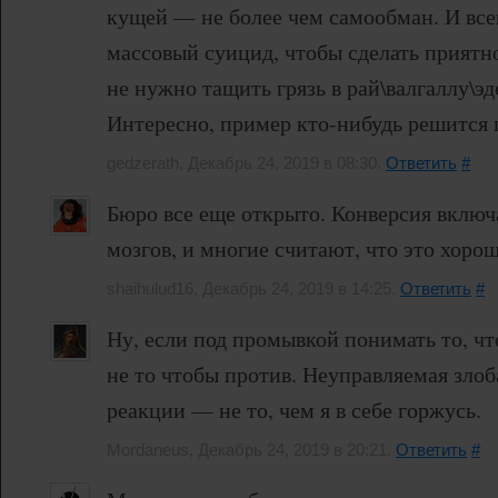
кущей — не более чем самообман. И все
массовый суицид, чтобы сделать приятно
не нужно тащить грязь в рай\валгаллу\эд
Интересно, пример кто-нибудь решится 
gedzerath, Декабрь 24, 2019 в 08:30.
Ответить
#
Бюро все еще открыто. Конверсия включ
мозгов, и многие считают, что это хорош
shaihulud16, Декабрь 24, 2019 в 14:25.
Ответить
#
Ну, если под промывкой понимать то, чт
не то чтобы против. Неуправляемая злоб
реакции — не то, чем я в себе горжусь.
Mordaneus, Декабрь 24, 2019 в 20:21.
Ответить
#