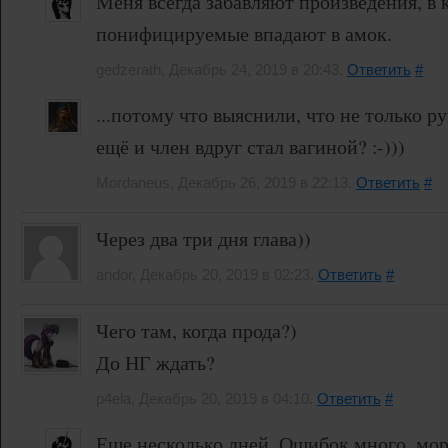
Меня всегда забавляют произведения, в 
понифицируемые впадают в амок.
gedzerath, Декабрь 24, 2019 в 20:43.
Ответить
#
...потому что выяснили, что не только р
ещё и член вдруг стал вагиной? :-)))
Mordaneus, Декабрь 26, 2019 в 22:13.
Ответить
#
Через два три дня глава))
andor, Декабрь 20, 2019 в 02:23.
Ответить
#
Чего там, когда прода?)
До НГ ждать?
p4ela, Декабрь 20, 2019 в 04:10.
Ответить
#
Еще несколько дней. Ошибок много, мо