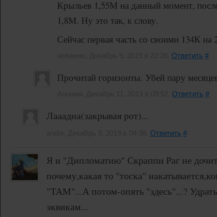
Крыльев 1,55М на данный момент, после
1,8М. Ну это так, к слову.
Сейчас первая часть со своими 134К на 
неважно, Декабрь 9, 2019 в 22:26.
Ответить
#
Прочитай горизонты. Убей пару месяце
Аноним, Декабрь 11, 2019 в 09:52.
Ответить
#
Лааадна(закрывая рот)...
andor, Декабрь 9, 2019 в 04:36.
Ответить
#
Я и "Дипломатию" Скраппи Раг не дочит
почему,какая то "тоска" накатывается,
"ТАМ"...А потом-опять "здесь"...? Удрать
эквикам...