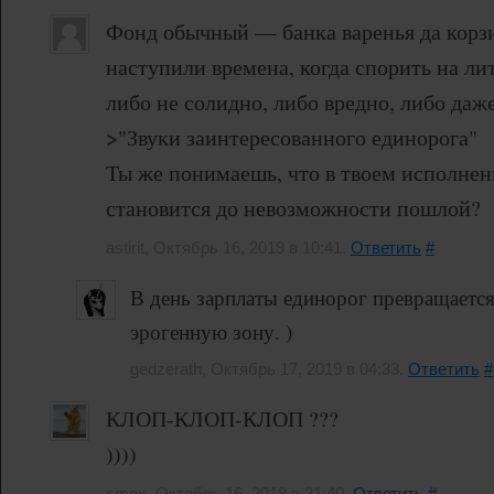
Фонд обычный — банка варенья да корзи
наступили времена, когда спорить на ли
либо не солидно, либо вредно, либо даж
>"Звуки заинтересованного единорога"
Ты же понимаешь, что в твоем исполнен
становится до невозможности пошлой?
astirit, Октябрь 16, 2019 в 10:41.
Ответить
#
В день зарплаты единорог превращаетс
эрогенную зону. )
gedzerath, Октябрь 17, 2019 в 04:33.
Ответить
#
КЛОП-КЛОП-КЛОП ???
))))
cmex, Октябрь 16, 2019 в 21:40.
Ответить
#