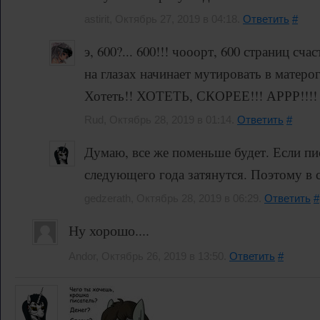
astirit, Октябрь 27, 2019 в 04:18.
Ответить
#
э, 600?... 600!!! чооорт, 600 страниц сча
на глазах начинает мутировать в матеро
Хотеть!! ХОТЕТЬ, СКОРЕЕ!!! АРРР!
Rud, Октябрь 28, 2019 в 01:14.
Ответить
#
Думаю, все же поменьше будет. Если пис
следующего года затянутся. Поэтому в 
gedzerath, Октябрь 28, 2019 в 06:29.
Ответить
#
Ну хорошо....
Andor, Октябрь 26, 2019 в 13:50.
Ответить
#