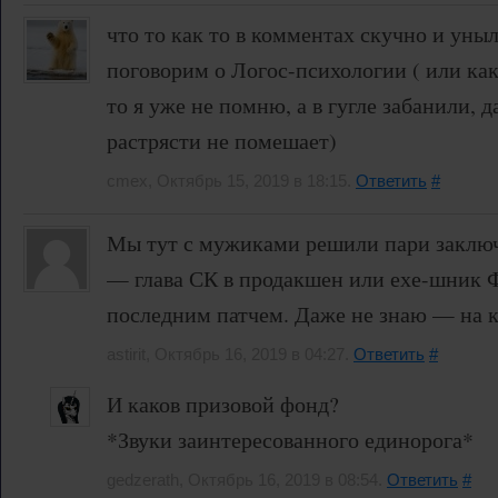
что то как то в комментах скучно и уныл
поговорим о Логос-психологии ( или как 
то я уже не помню, а в гугле забанили, 
растрясти не помешает)
cmex, Октябрь 15, 2019 в 18:15.
Ответить
#
Мы тут с мужиками решили пари заключ
— глава СК в продакшен или ехе-шник 
последним патчем. Даже не знаю — на к
astirit, Октябрь 16, 2019 в 04:27.
Ответить
#
И каков призовой фонд?
*Звуки заинтересованного единорога*
gedzerath, Октябрь 16, 2019 в 08:54.
Ответить
#