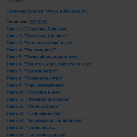
человека.
Стальные Крылья: Огнем и Железом.fb2
Оглавление
ПРОЛОГ
Глава 1: "Семейные Хлопоты"
Глава 2: "Тута была Скраппс!"
Глава 3: "Камень у темной воды"
Глава 4: "Ты помнишь?"
Глава 5: "Беспокойное, мирное лето"
Глава 6: "Приятно, когда тебя кто-то ждет"
Глава 7: "Сеятели ветра"
Глава 8: "Пожинатели бури"
Глава 9: "Горе побежденным"
Глава 10: "Лестница в небо"
Глава 11: "Весенняя лихорадка"
Глава 12: "Равноденствие"
Глава 13: "Соль наших ран"
Глава 14: "Бюрократия для новичков"
Глава 15: "Огонь, вода..."
Глава 16: "...и медные трубы."