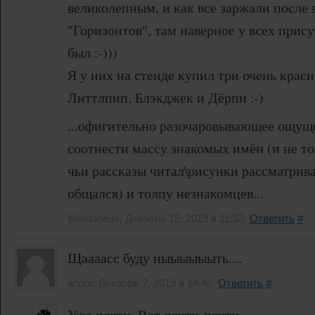
великолепным, и как все заржали после
"Горизонтов", там наверное у всех прис
был :-)))
Я у них на стенде купил три очень краси
Литтлпип, Блэкджек и Дёрпи :-)
...офигительно разочаровывающее ощущ
соотнести массу знакомых имён (и не то
чьи рассказы читал\рисунки рассматривал
общался) и толпу незнакомцев...
Mordaneus, Декабрь 15, 2019 в 11:53.
Ответить
#
Щаааасс буду ныыыыыыть....
andor, Декабрь 7, 2019 в 14:42.
Ответить
#
Уже почти. Вот почти-почти.