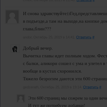
И снова здравствуйте))Гед,представляеш
в подъезде,а там на выходе,на кнопке до
глава,блин???
andor, Октябрь 25, 2019 в 14:41.
Ответить
#
Добрый вечер.
Вычитка главы идет полным ходом. Фес
с балки, аликорн сошел с ума и улетел в
вообще в кустах схоронился.
Тяжело безрогим даются эти 600 страниц
gedzerath, Октябрь 25, 2019 в 19:14.
Ответить
#
Эти 600 страниц мы сожрем за один веч
И тут же потребуем добавки!