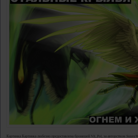
Картинка Картинка любезно предоставлена броняшей Vit_Pol, за авторством Sunny