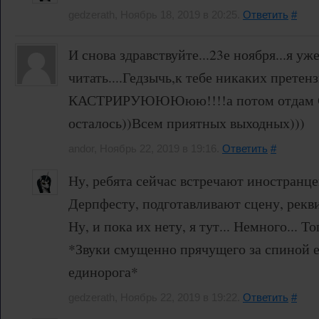
gedzerath, Ноябрь 18, 2019 в 20:25.
Ответить
#
И снова здравствуйте...23е ноября...я уж
читать....Гедзычь,к тебе никаких претен
КАСТРИРУЮЮЮюю!!!!а потом отдам С
осталось))Всем приятных выходных)))
andor, Ноябрь 22, 2019 в 19:16.
Ответить
#
Ну, ребята сейчас встречают иностранце
Дерпфесту, подготавливают сцену, рекви
Ну, и пока их нету, я тут... Немного... То
*Звуки смущенно прячущего за спиной 
единорога*
gedzerath, Ноябрь 22, 2019 в 19:22.
Ответить
#