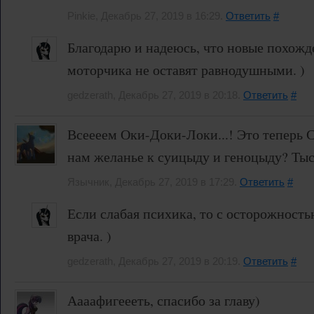
Pinkie, Декабрь 27, 2019 в 16:29.
Ответить
#
Благодарю и надеюсь, что новые похожд
моторчика не оставят равнодушными. )
gedzerath, Декабрь 27, 2019 в 20:18.
Ответить
#
Всеееем Оки-Доки-Локи...! Это теперь С
нам желанье к суицыду и геноцыду? Тыссс
Язычник, Декабрь 27, 2019 в 17:29.
Ответить
#
Если слабая психика, то с осторожность
врача. )
gedzerath, Декабрь 27, 2019 в 20:19.
Ответить
#
Аааафигеееть, спасибо за главу)