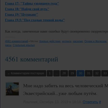
Глава 17: "Тайны уходящего года"
Глава 18:"Найди свой путь"
Глава 19:"Цугцванг"
Глава 19.5:"Под гладью темной воды"
Как всегда, замеченные вами ошибки будут своевременно скорректир
4561 комментарий
• Метки:
боевые действия
,
интриги
,
насилие
,
Огнем и Железом
,
расы
,
Стальные крылья
4561 комментарий
← Комментарии постарше
1
...
28
29
30
31
32
33
Мне надо забить на весь человеческий М
Эквестрийский...уже любым путём.
Язычник, Октябрь 13, 2019 в 18:18.
Ответить
#