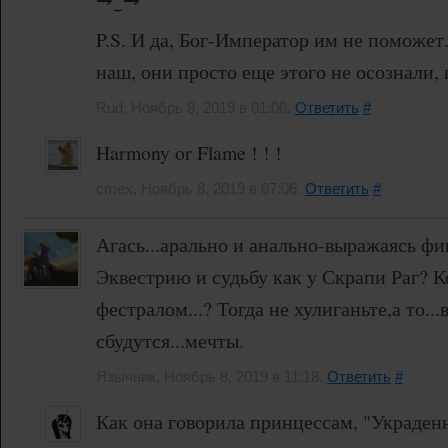
P.S. И да, Бог-Император им не поможет.
наш, они просто еще этого не осознали,
Rud, Ноябрь 8, 2019 в 01:00.
Ответить
#
Harmony or Flame ! ! !
cmex, Ноябрь 8, 2019 в 07:06.
Ответить
#
Агась...арально и анально-выражаясь фи
Эквестрию и судьбу как у Скрапи Раг? К
фестралом...? Тогда не хулиганьте,а то..
сбудутся...мечты.
Язычник, Ноябрь 8, 2019 в 11:18.
Ответить
#
Как она говорила принцессам, "Украден