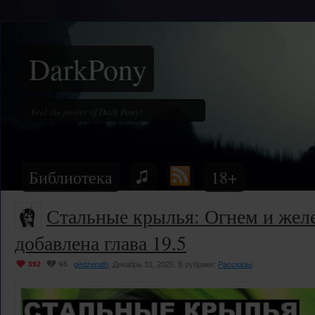
DarkPony
Библиотека
18+
Стальные крылья: Огнем и жел
добавлена глава 19.5
392
65
gedzerath
, Декабрь 31, 2025. В рубрике:
Рассказы
.