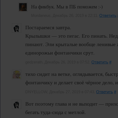
На фикбук. Мы в ПБ поможем :-)
Mordaneus, Декабрь 26, 2019 в 22:11.
Ответить
Постараемся завтра.
Крылышки — это пегас. Его пинать. Нед
пинают. Эли крыталые вообще ленивые 
единорожьи фонтанчики срут.
gedzerath, Декабрь 26, 2019 в 07:52.
Ответить
#
тихо сидит на ветке, оглядывается, быст
фонтанчику и делает своё чёрное дело, и 
DNYELLOW, Декабрь 27, 2019 в 07:43.
Ответить
#
Вот поэтому глава и не выходит — прихо
бегать туда-сюда с метлой.