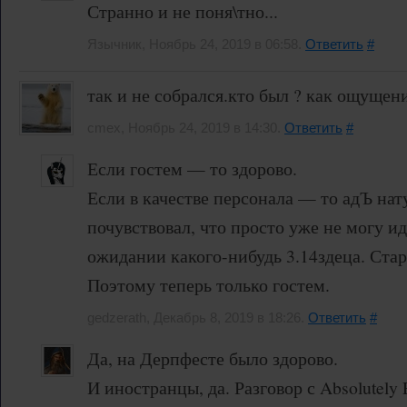
Странно и не поня\тно...
Язычник, Ноябрь 24, 2019 в 06:58.
Ответить
#
так и не собрался.кто был ? как ощущени
cmex, Ноябрь 24, 2019 в 14:30.
Ответить
#
Если гостем — то здорово.
Если в качестве персонала — то адЪ нат
почувствовал, что просто уже не могу ид
ожидании какого-нибудь 3.14здеца. Старо
Поэтому теперь только гостем.
gedzerath, Декабрь 8, 2019 в 18:26.
Ответить
#
Да, на Дерпфесте было здорово.
И иностранцы, да. Разговор с Absolutely 