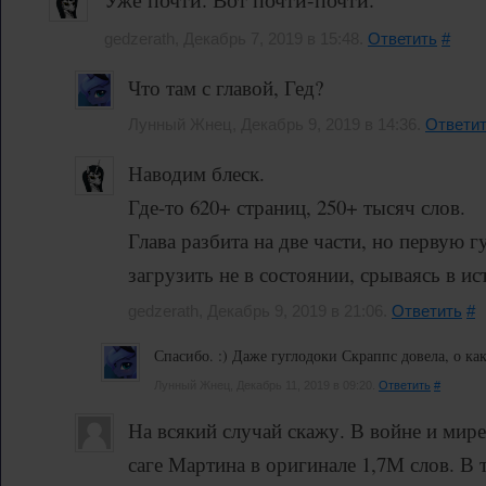
gedzerath, Декабрь 7, 2019 в 15:48.
Ответить
#
Что там с главой, Гед?
Лунный Жнец, Декабрь 9, 2019 в 14:36.
Ответи
Наводим блеск.
Где-то 620+ страниц, 250+ тысяч слов.
Глава разбита на две части, но первую г
загрузить не в состоянии, срываясь в ист
gedzerath, Декабрь 9, 2019 в 21:06.
Ответить
#
Спасибо. :) Даже гуглодоки Скраппс довела, о как.
Лунный Жнец, Декабрь 11, 2019 в 09:20.
Ответить
#
На всякий случай скажу. В войне и мире
саге Мартина в оригинале 1,7М слов. В 