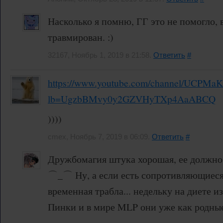
Насколько я помню, ГГ это не помогло, 
травмирован. :)
32167, Ноябрь 1, 2019 в 21:58.
Ответить
#
https://www.youtube.com/channel/UCPM
lb=UgzbBMvy0y2GZVHyTXp4AaABCQ
))))
cmex, Ноябрь 7, 2019 в 06:09.
Ответить
#
Дружбомагия штука хорошая, ее должно 
⌒_⌒ Ну, а если есть сопротивляющиеся,
временная трабла... недельку на диете и
Пинки и в мире MLP они уже как родные
⇁‿⇁