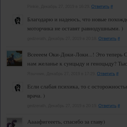
Pinkie, Декабрь 27, 2019 в 16:29.
Ответить
#
Благодарю и надеюсь, что новые похожд
моторчика не оставят равнодушными. )
gedzerath, Декабрь 27, 2019 в 20:18.
Ответить
#
Всеееем Оки-Доки-Локи...! Это теперь С
нам желанье к суицыду и геноцыду? Тыссс
Язычник, Декабрь 27, 2019 в 17:29.
Ответить
#
Если слабая психика, то с осторожность
врача. )
gedzerath, Декабрь 27, 2019 в 20:19.
Ответить
#
Аааафигеееть, спасибо за главу)