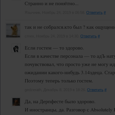
Странно и не поня\тно...
Язычник, Ноябрь 24, 2019 в 06:58.
Ответить
#
так и не собрался.кто был ? как ощущени
cmex, Ноябрь 24, 2019 в 14:30.
Ответить
#
Если гостем — то здорово.
Если в качестве персонала — то адЪ нат
почувствовал, что просто уже не могу ид
ожидании какого-нибудь 3.14здеца. Старо
Поэтому теперь только гостем.
gedzerath, Декабрь 8, 2019 в 18:26.
Ответить
#
Да, на Дерпфесте было здорово.
И иностранцы, да. Разговор с Absolutely 