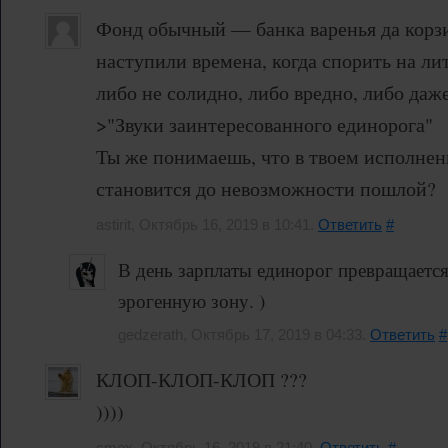
Фонд обычный — банка варенья да корзи
наступили времена, когда спорить на ли
либо не солидно, либо вредно, либо даж
>"Звуки заинтересованного единорога"
Ты же понимаешь, что в твоем исполнен
становится до невозможности пошлой?
astirit, Октябрь 16, 2019 в 10:41.
Ответить
#
В день зарплаты единорог превращаетс
эрогенную зону. )
gedzerath, Октябрь 17, 2019 в 04:33.
Ответить
#
КЛОП-КЛОП-КЛОП ???
))))
cmex, Октябрь 16, 2019 в 21:40.
Ответить
#