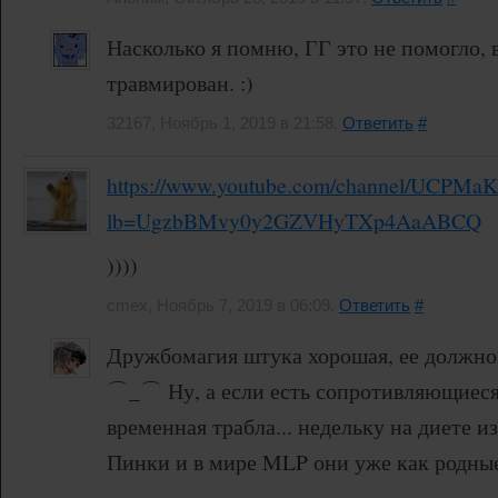
Насколько я помню, ГГ это не помогло, 
травмирован. :)
32167, Ноябрь 1, 2019 в 21:58.
Ответить
#
https://www.youtube.com/channel/UCPM
lb=UgzbBMvy0y2GZVHyTXp4AaABCQ
))))
cmex, Ноябрь 7, 2019 в 06:09.
Ответить
#
Дружбомагия штука хорошая, ее должно 
⌒_⌒ Ну, а если есть сопротивляющиеся,
временная трабла... недельку на диете и
Пинки и в мире MLP они уже как родные
⇁‿⇁