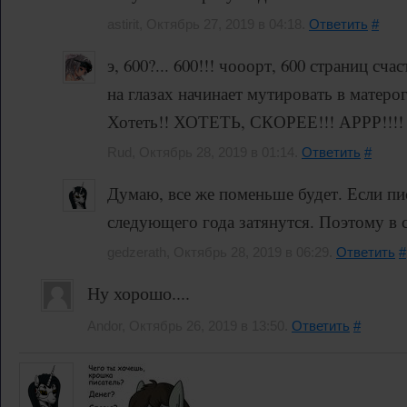
astirit, Октябрь 27, 2019 в 04:18.
Ответить
#
э, 600?... 600!!! чооорт, 600 страниц сча
на глазах начинает мутировать в матеро
Хотеть!! ХОТЕТЬ, СКОРЕЕ!!! АРРР!
Rud, Октябрь 28, 2019 в 01:14.
Ответить
#
Думаю, все же поменьше будет. Если пис
следующего года затянутся. Поэтому в 
gedzerath, Октябрь 28, 2019 в 06:29.
Ответить
#
Ну хорошо....
Andor, Октябрь 26, 2019 в 13:50.
Ответить
#