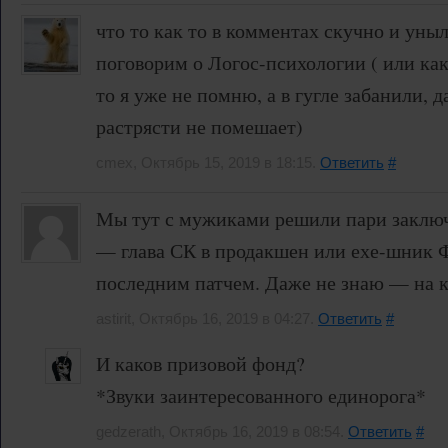
что то как то в комментах скучно и уныл
поговорим о Логос-психологии ( или как 
то я уже не помню, а в гугле забанили, 
растрясти не помешает)
cmex, Октябрь 15, 2019 в 18:15.
Ответить
#
Мы тут с мужиками решили пари заключ
— глава СК в продакшен или ехе-шник 
последним патчем. Даже не знаю — на к
astirit, Октябрь 16, 2019 в 04:27.
Ответить
#
И каков призовой фонд?
*Звуки заинтересованного единорога*
gedzerath, Октябрь 16, 2019 в 08:54.
Ответить
#