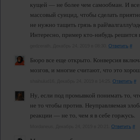
кущей — не более чем самообман. И все
массовый суицид, чтобы сделать приятно
не нужно тащить грязь в рай\валгаллу\эд
Интересно, пример кто-нибудь решится 
gedzerath, Декабрь 24, 2019 в 08:30.
Ответить
#
Бюро все еще открыто. Конверсия включ
мозгов, и многие считают, что это хорош
shaihulud16, Декабрь 24, 2019 в 14:25.
Ответить
#
Ну, если под промывкой понимать то, чт
не то чтобы против. Неуправляемая злоб
реакции — не то, чем я в себе горжусь.
Mordaneus, Декабрь 24, 2019 в 20:21.
Ответить
#