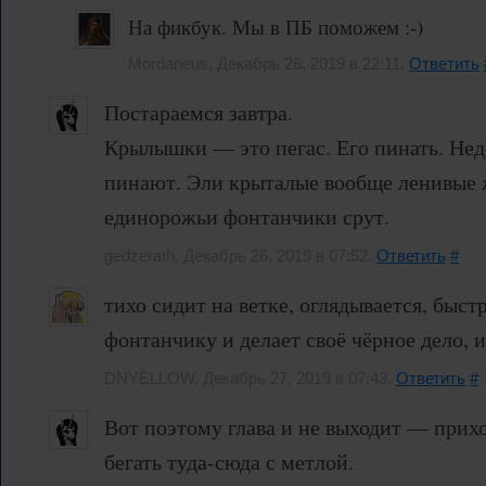
На фикбук. Мы в ПБ поможем :-)
Mordaneus, Декабрь 26, 2019 в 22:11.
Ответить
Постараемся завтра.
Крылышки — это пегас. Его пинать. Нед
пинают. Эли крыталые вообще ленивые 
единорожьи фонтанчики срут.
gedzerath, Декабрь 26, 2019 в 07:52.
Ответить
#
тихо сидит на ветке, оглядывается, быст
фонтанчику и делает своё чёрное дело, и 
DNYELLOW, Декабрь 27, 2019 в 07:43.
Ответить
#
Вот поэтому глава и не выходит — прихо
бегать туда-сюда с метлой.