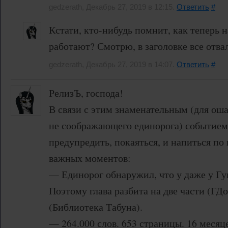
gedzerath, Декабрь 27, 2019 в 12:15.
Ответить
#
Кстати, кто-нибудь помнит, как теперь 
работают? Смотрю, в заголовке все отва
gedzerath, Декабрь 27, 2019 в 14:07.
Ответить
#
РелизЪ, господа!
В связи с этим знаменательным (для ош
не соображающего единорога) событием,
предупредить, покаяться, и напиться по
важных моментов:
— Единорог обнаружил, что у даже у Гуг
Поэтому глава разбита на две части (ГД
(Библиотека Табуна).
— 264.000 слов. 653 страницы. 16 месяц