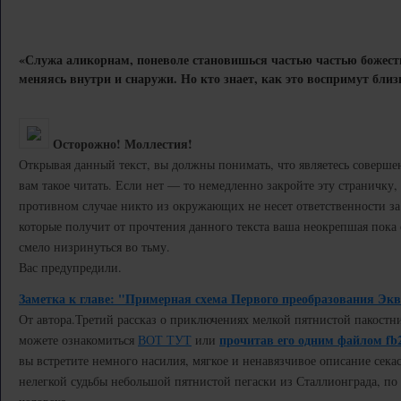
«Служа аликорнам, поневоле становишься частью частью божест
меняясь внутри и снаружи. Но кто знает, как это воспримут близ
Осторожно! Моллестия!
Открывая данный текст, вы должны понимать, что являетесь соверш
вам такое читать. Если нет — то немедленно закройте эту страничку, и
противном случае никто из окружающих не несет ответственности за
которые получит от прочтения данного текста ваша неокрепшая пока
смело низринуться во тьму.
Вас предупредили.
Заметка к главе: "Примерная схема Первого преобразования Экв
От автора.
Третий рассказ о приключениях мелкой пятнистой пакостн
прочитав его одним файлом fb
можете ознакомиться
ВОТ ТУТ
или
вы встретите немного насилия, мягкое и ненавязчивое описание секас
нелегкой судьбы небольшой пятнистой пегаски из Сталлионграда, п