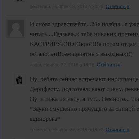
gedzerath, Ноябрь 18, 2019 в 20:25.
Ответить
#
И снова здравствуйте...23е ноября...я уж
читать....Гедзычь,к тебе никаких претен
КАСТРИРУЮЮЮюю!!!!а потом отдам С
осталось))Всем приятных выходных)))
andor, Ноябрь 22, 2019 в 19:16.
Ответить
#
Ну, ребята сейчас встречают иностранце
Дерпфесту, подготавливают сцену, рекви
Ну, и пока их нету, я тут... Немного... То
*Звуки смущенно прячущего за спиной 
единорога*
gedzerath, Ноябрь 22, 2019 в 19:22.
Ответить
#