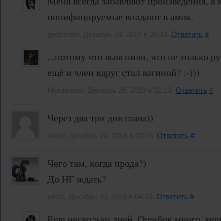
Меня всегда забавляют произведения, в 
понифицируемые впадают в амок.
gedzerath, Декабрь 24, 2019 в 20:43.
Ответить
#
...потому что выяснили, что не только р
ещё и член вдруг стал вагиной? :-)))
Mordaneus, Декабрь 26, 2019 в 22:13.
Ответить
#
Через два три дня глава))
andor, Декабрь 20, 2019 в 02:23.
Ответить
#
Чего там, когда прода?)
До НГ ждать?
p4ela, Декабрь 20, 2019 в 04:10.
Ответить
#
Еще несколько дней. Ошибок много, мо