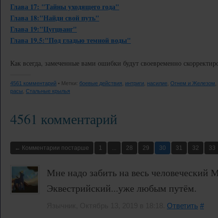
Глава 17: "Тайны уходящего года"
Глава 18:"Найди свой путь"
Глава 19:"Цугцванг"
Глава 19.5:"Под гладью темной воды"
Как всегда, замеченные вами ошибки будут своевременно скорректир
4561 комментарий
• Метки:
боевые действия
,
интриги
,
насилие
,
Огнем и Железом
,
расы
,
Стальные крылья
4561 комментарий
← Комментарии постарше
1
...
28
29
30
31
32
33
Мне надо забить на весь человеческий М
Эквестрийский...уже любым путём.
Язычник, Октябрь 13, 2019 в 18:18.
Ответить
#