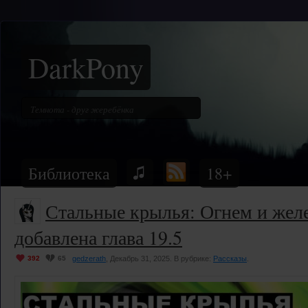
DarkPony
Библиотека
18+
Стальные крылья: Огнем и жел
добавлена глава 19.5
392
65
gedzerath
, Декабрь 31, 2025. В рубрике:
Рассказы
.