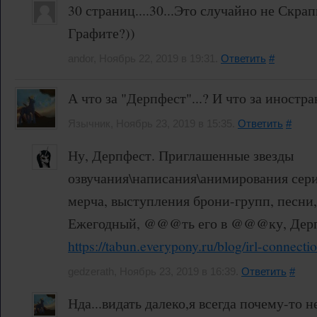
30 страниц....30...Это случайно не Скра
Графите?))
andor, Ноябрь 22, 2019 в 19:31.
Ответить
#
А что за "Дерпфест"...? И что за иностра
Язычник, Ноябрь 23, 2019 в 15:35.
Ответить
#
Ну, Дерпфест. Приглашенные звезды
озвучания\написания\анимирования сери
мерча, выступления брони-групп, песни
Ежегодный, @@@ть его в @@@ку, Дерп
https://tabun.everypony.ru/blog/irl-connect
gedzerath, Ноябрь 23, 2019 в 16:39.
Ответить
#
Нда...видать далеко,я всегда почему-то н