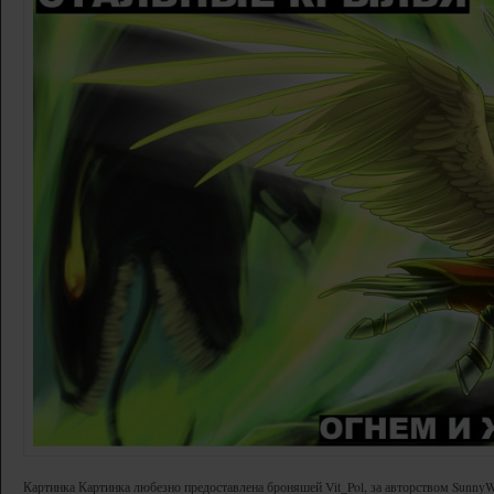
Картинка Картинка любезно предоставлена броняшей Vit_Pol, за авторством Sunny