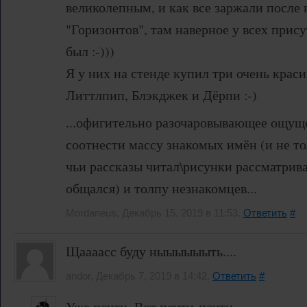
великолепным, и как все заржали после
"Горизонтов", там наверное у всех прис
был :-)))
Я у них на стенде купил три очень краси
Литтлпип, Блэкджек и Дёрпи :-)
...офигительно разочаровывающее ощущ
соотнести массу знакомых имён (и не то
чьи рассказы читал\рисунки рассматривал
общался) и толпу незнакомцев...
Mordaneus, Декабрь 15, 2019 в 11:53.
Ответить
#
Щаааасс буду ныыыыыыть....
andor, Декабрь 7, 2019 в 14:42.
Ответить
#
Уже почти. Вот почти-почти.