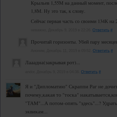
Крыльев 1,55М на данный момент, после
1,8М. Ну это так, к слову.
Сейчас первая часть со своими 134К на 
неважно, Декабрь 9, 2019 в 22:26.
Ответить
#
Прочитай горизонты. Убей пару месяце
Аноним, Декабрь 11, 2019 в 09:52.
Ответить
#
Лааадна(закрывая рот)...
andor, Декабрь 9, 2019 в 04:36.
Ответить
#
Я и "Дипломатию" Скраппи Раг не дочит
почему,какая то "тоска" накатывается,
"ТАМ"...А потом-опять "здесь"...? Удрать
эквикам...