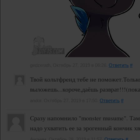
gedzerath, Октябрь 27, 2019 в 06:26.
Ответить
#
Твой кольтфренд тебе не поможет.Тольк
выложешь...короче,даёшь разврат!!!(пока
andor, Октябрь 27, 2019 в 17:50.
Ответить
#
Сразу напомнило "monster musume". Там
надо ухватить ее за эрогенный кончик хв
Аноним, Октябрь 28, 2019 в 11:57.
Ответить
#