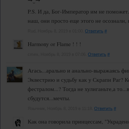
P.S. И да, Бог-Император им не поможет.
наш, они просто еще этого не осознали,
Rud, Ноябрь 8, 2019 в 01:00.
Ответить
#
Harmony or Flame ! ! !
cmex, Ноябрь 8, 2019 в 07:06.
Ответить
#
Агась...арально и анально-выражаясь фи
Эквестрию и судьбу как у Скрапи Раг? К
фестралом...? Тогда не хулиганьте,а то..
сбудутся...мечты.
Язычник, Ноябрь 8, 2019 в 11:18.
Ответить
#
Как она говорила принцессам, "Украден