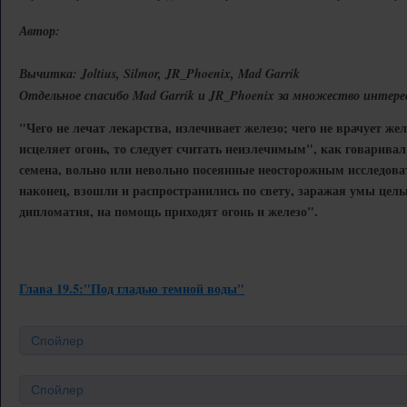
Автор:
Вычитка: Joltius, Silmor, JR_Phoenix, Mad Garrik
Отдельное спасибо Mad Garrik и JR_Phoenix за множество интере
"Чего не лечат лекарства, излечивает железо; чего не врачует желе
исцеляет огонь, то следует считать неизлечимым", как говарива
семена, вольно или невольно посеянные неосторожным исследова
наконец, взошли и распространились по свету, заражая умы целых
дипломатия, на помощь приходят огонь и железо".
Глава 19.5:"Под гладью темной воды"
Спойлер
Спойлер