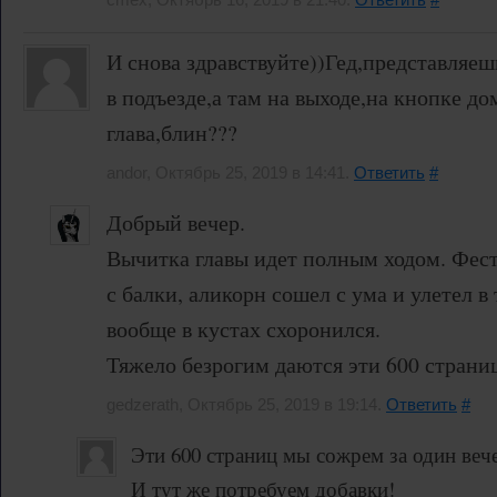
И снова здравствуйте))Гед,представляеш
в подъезде,а там на выходе,на кнопке до
глава,блин???
andor, Октябрь 25, 2019 в 14:41.
Ответить
#
Добрый вечер.
Вычитка главы идет полным ходом. Фес
с балки, аликорн сошел с ума и улетел в
вообще в кустах схоронился.
Тяжело безрогим даются эти 600 страниц
gedzerath, Октябрь 25, 2019 в 19:14.
Ответить
#
Эти 600 страниц мы сожрем за один веч
И тут же потребуем добавки!