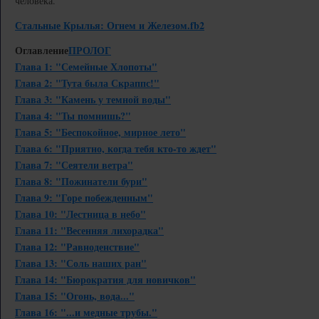
человека.
Стальные Крылья: Огнем и Железом.fb2
Оглавление
ПРОЛОГ
Глава 1: "Семейные Хлопоты"
Глава 2: "Тута была Скраппс!"
Глава 3: "Камень у темной воды"
Глава 4: "Ты помнишь?"
Глава 5: "Беспокойное, мирное лето"
Глава 6: "Приятно, когда тебя кто-то ждет"
Глава 7: "Сеятели ветра"
Глава 8: "Пожинатели бури"
Глава 9: "Горе побежденным"
Глава 10: "Лестница в небо"
Глава 11: "Весенняя лихорадка"
Глава 12: "Равноденствие"
Глава 13: "Соль наших ран"
Глава 14: "Бюрократия для новичков"
Глава 15: "Огонь, вода..."
Глава 16: "...и медные трубы."