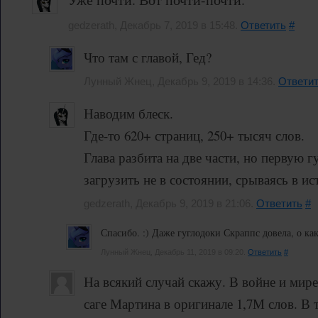
gedzerath, Декабрь 7, 2019 в 15:48.
Ответить
#
Что там с главой, Гед?
Лунный Жнец, Декабрь 9, 2019 в 14:36.
Ответи
Наводим блеск.
Где-то 620+ страниц, 250+ тысяч слов.
Глава разбита на две части, но первую г
загрузить не в состоянии, срываясь в ист
gedzerath, Декабрь 9, 2019 в 21:06.
Ответить
#
Спасибо. :) Даже гуглодоки Скраппс довела, о как.
Лунный Жнец, Декабрь 11, 2019 в 09:20.
Ответить
#
На всякий случай скажу. В войне и мире
саге Мартина в оригинале 1,7М слов. В 