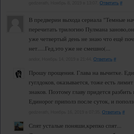
gedzerath, Ноябрь 8, 2019 в 13:07.
Ответить
#
В предверии выхода сериала "Темные на
перечитать трилогию Пулмана заново,она
уже четвертый день не знаю что ещё поч
нет.....Гед,это уже не смешно(...
andor, Ноябрь 14, 2019 в 21:44.
Ответить
#
Прошу прощения. Глава на вычитке. Еди
гуглдоков, оказывается, тоже есть лимит
знаков. Поэтому главу придется разбить 
Единорог приполз после суток, и пополз
gedzerath, Ноябрь 16, 2019 в 07:35.
Ответить
#
Спят усталые поняши,крепко спят...